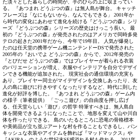
た淡々とした暮らしの時間が、手のひらの上に収まってい
る。 『あつまれ どうぶつの森』は無人島が舞台。 キャッチ
フレーズは「なにもないから、なんでもできる」 2001年か
ら時代の変化にあわせて進化を続ける『どうぶつの森』シリ
ーズ 『どうぶつの森』シリーズの歴史はけっこう長い。 最
初の『どうぶつの森』が発売されたのはアメリカで同時多発
テロの起きた2001年だから、今年で19年目。 人気が爆発し
たのは任天堂の携帯ゲーム機ニンテンドーDSで発売された
2005年の『おいでよ どうぶつの森』からで、2012年発売の
『とびだせ どうぶつの森』ではプレイヤーが着られる衣装
のバリエーションが増え、衣服やインテリアを自分でデザイ
ンできる機能が追加された。 現実社会の通信環境の充実も
あり、プレイヤー同士がマイデザインを交換しあったり、友
人の島に遊びに行きやすくなったりするなど、時代に則した
進化が好評を博した。 『あつまれ どうぶつの森』ゲーム内
の様子（筆者提供） 「ごっこ遊び」の自由度を押し広げ
る、任天堂らしい「遊び」の哲学 特筆すべきは、無人島自
体を開発できるようになったことで、地形を変えて山や川自
体を作ったりできる。 島のいたるところに恐竜の骨格標本
や美術品が立ち並ぶアートな村を作ることもできるし、パン
キッシュな衣装やアイテムを飾れば『マッドマックス』や
『AKIRA』のような世紀末SF感溢れる村も作れる。 2011年