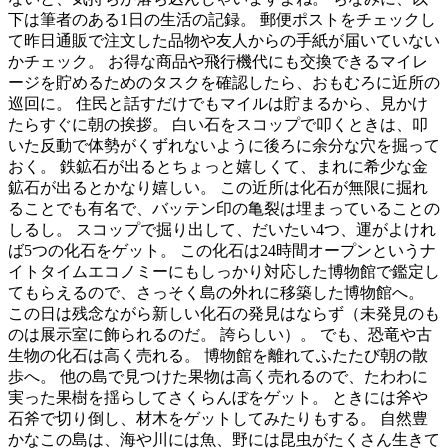
下は筆者のある1日の生活の記録。 郵便ポストをチェックし
て昨日通販で注文した品物や友人からの手紙が届いていない
かチェック。 お得な商品や飛行機代にも交換できるマイレ
ージを貯めるためのタスクを確認したら、おもむろに近所の
巡回に。 住民と話すだけでもマイルは貯まるから、見かけ
たらすぐに朝の挨拶。 白い石をスコップで叩くときは、叩
いた反動で体勢がくずれないように後ろに余分な穴を掘って
おく。 鉄鉱石が出るとちょっと嬉しくて、まれに希少な金
鉱石が出るとかなり嬉しい。 この近所は化石が無限に掘れ
ることでも有名で、バッテン印の亀裂は埋まっていることの
しるし。 スコップで掘り出して、だいたい4つ、運がよけれ
ば5つの化石をゲット。 この化石は24時間オープンというナ
イトタイムエコノミーにもしっかり対応した博物館で鑑定し
てもらえるので、さっそく島の外れに移築した博物館へ。
この日は残念ながら新しい化石の発見はならず（未発見のも
のは展示室に飾られるのだ。 誇らしい）。 でも、恐竜や古
生物の化石は高く売れる。 博物館を離れてふたたび朝の散
歩へ。 他の島で見つけた果物は高く売れるので、たわわに
実った果樹を揺らしてさくらんぼをゲット。 ときには斧や
石斧で切り倒し、材木をゲットしてみたりもする。 自然豊
かなこの島は、海や川には魚、野には昆虫がたくさん生きて