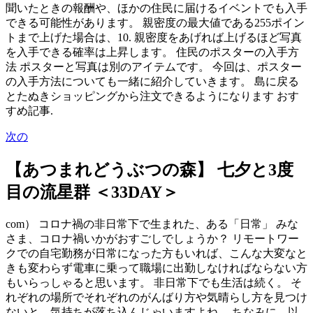
聞いたときの報酬や、ほかの住民に届けるイベントでも入手
できる可能性があります。 親密度の最大値である255ポイン
トまで上げた場合は、10. 親密度をあげれば上げるほど写真
を入手できる確率は上昇します。 住民のポスターの入手方
法 ポスターと写真は別のアイテムです。 今回は、ポスター
の入手方法についても一緒に紹介していきます。 島に戻る
とたぬきショッピングから注文できるようになります おす
すめ記事.
次の
【あつまれどうぶつの森】 七夕と3度
目の流星群 ＜33DAY＞
com） コロナ禍の非日常下で生まれた、ある「日常」 みな
さま、コロナ禍いかがおすごしでしょうか？ リモートワー
クでの自宅勤務が日常になった方もいれば、こんな大変なと
きも変わらず電車に乗って職場に出勤しなければならない方
もいらっしゃると思います。 非日常下でも生活は続く。 そ
れぞれの場所でそれぞれのがんばり方や気晴らし方を見つけ
ないと、気持ちが落ち込んじゃいますよね。 ちなみに、以