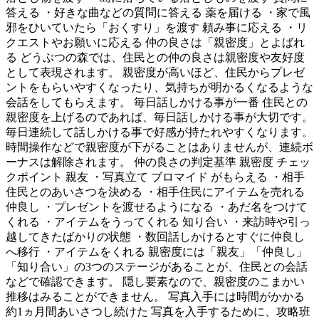
答える ・好きな曲などの質問に答える 薬を届ける ・家で風
邪をひいていたら「おくすり」を渡す 頼み事に応える ・リ
クエストやお願いに応える 仲の良さは「親密度」とよばれ
る どうぶつの森では、住民との仲の良さは親密度や友好度
として表現されます。 親密度が高いほど、住民からプレゼ
ントをもらいやすくなったり、気持ちが明かるくなるような
会話をしてもらえます。 毎日話しかける事が一番 住民との
親密度を上げるのであれば、毎日話しかける事が大切です。
毎日連続して話しかける事で好感が持たれやすくなります。
時間操作などで親密度が下がることはありませんが、連続ボ
ーナスは解除されます。 仲の良さの判定基準 親密度 チェッ
クポイント 親友 ・写真立て ブロマイド がもらえる ・相手
住民とのあいさつを決める ・相手住民にアイテムを売れる
仲良し ・プレゼントを渡せるようになる ・あだ名をつけて
くれる ・アイテムをうってくれる 知り合い ・来訪時や引っ
越してきたばかりの状態 ・数回話しかけるとすぐに仲良し
へ移行 ・アイテムをくれる 親密度には「親友」「仲良し」
「知り合い」の3つのステージがあることが、住民との会話
などで確認できます。 隠し要素なので、親密度のこまかい
推移はみることができません。 写真入手には時間がかかる
約1ヵ月間あいさつし続けた 写真を入手するために、攻略班