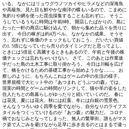
いる。 なかにはリュウグウノツカイやヒラメなどの深海魚
や高級魚、見た目も鮮やかな南洋の蝶もいるので、こまめに
魚釣りや網を使った昆虫採集することも忘れずに。 そうこ
うしているうちに時間は午前8時。 開店したばかりの、島に
たった一軒の商店に駆け込んで、朝から集めた品々を売りに
出す。 今日の稼ぎは約4万ベル。 なかなかの成果。 そうそ
う、忘れずに株価のチェックもしておこう。 だいたい買値
の1. 5倍になっていたら売りのタイミングだと思ってよし。
ときには5倍近く高騰するときもあるので、午前と午後の株
価チェックは忘れちゃいけない。 さて、このあとは作業途
中だった島の土木工事に取り掛かろう。 今日は川幅を広げ
て、橋をかけるための基礎工事から始めようかな……。 お
察しのように、もちろんこれはゲームの中の生活の様子。
世界規模で大ヒット中の『あつまれ どうぶつの森』では、
現実の時間とゲームの時間がリンクして、猫や羊の姿をした
住人たちとの島暮らしがゆったりと続いていくのだ。 春に
は花見、夏には花火、秋には紅葉、冬には白銀の雪景色。
そんなうつろいゆく四季を愛でながら、自分なりのライフス
タイルをつくっていけるのが『あつ森』の魅力だ。 コロナ
禍でおなじみとなってしまった、無人の繁華街、誰もがマス
ク姿で人ごみを避けながら足早に歩き去るのとはまるで違っ