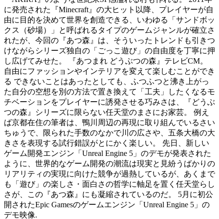
に発売された『Minecraft』の大ヒット以降、プレイヤーが自
由に目的を決めて世界を創造できる、いわゆる「サンドボッ
クス（砂場）」と呼ばれるタイプのゲームジャンルが確立さ
れたが、今回の『あつ森』は、そういったトレンドも引きつ
けながらシリーズ独自の「ごっこ遊び」の自由度を丁寧に押
し広げてみせた。 『あつまれ どうぶつの森』テレビCM。
自由にファッションやインテリアを変えて楽しむことができ
る できないことはあったとしても、ふつふつと沸き上がっ
た自分の空想を別の方法で置き換えて「工夫」したくなるモ
チベーションをプレイヤーに誘発させる巧みさは、『どうぶ
つの森』シリーズに限らない任天堂のまさにお家芸。 例え
ば京都在住の筆者は、鴨川周辺の再現に取り組んでいるさい
ちゅうで、限られた手数のなかで川の広さや、五条大橋の大
きさを表現する試行錯誤がとにかく楽しい。 先日、新しい
ゲーム開発エンジン「Unreal Engine 5」のデモが発表された
ように、世界的なゲーム開発の潮流は現実と見紛うばかりの
リアリティの実現に向けた競争が過熱しているが、あくまで
も「遊び」の楽しさ・面白さの哲学に軸足を置く任天堂らし
さが、この『あつ森』にも凝縮されているのだ。 5月に初公
開されたEpic Gamesのゲームエンジン「Unreal Engine 5」の
デモ映像.