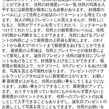
ことができます。 住民の好感度レベル一覧 住民の写真を入
手するには親密度が親友になる必要があります。 好感度の
レベルによって住民との会話のバリエーションも増えていき
ます。 知人の時はプレゼントしか貰えませんが、仲良しに
なると、住民がアイテムを売ってくれたり、ニックネームを
つけてくれたりします。 住民との親密度のレベルは、住民
の行動から判断することができます。 住民にあげるプレゼ
ントの内容によって親密度の上昇値も変化します。 -2ポイ
ントから最大で7ポイントまで親密度をあげることができま
す。 親密度の上昇値は、住民とプレイヤーとの友好度によ
って変化します。 誕生日プレゼント 住民の誕生日にプレゼ
ントをあげることで、好感度を上げることができます。 親
密度が親友以上で、カテゴリー2、3のプレゼントをあげた場
合、写真を貰える可能性があります。 プレゼントのアイテ
ムをラッピングすればさらに親密度が上がります。 お願い
事 親密度が上がると、住民がお願い事をしてくるようにな
ります。 お願い事をクリアすることで、親密度がアップし
ます。 おくすりを持っているのにもかかわらず渡さないと
親密度が-1ポイントされます。 住民へのプレゼントのお返
しとして入手できることもありますし、誕生日プレゼントの
お返しとして写真を貰うこともできます。 住民のお願いを