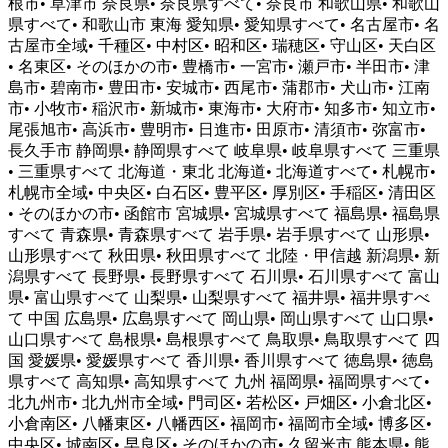
根市• 草津市 奈良県• 奈良県すべて• 奈良市 和歌山県• 和歌山
県すべて• 和歌山市 東海 愛知県• 愛知県すべて• 名古屋市• 名
古屋市全域• 千種区• 中村区• 昭和区• 瑞穂区• 守山区• 天白区
• 名東区• そのほかの市• 豊橋市• 一宮市• 瀬戸市• 半田市• 津
島市• 碧南市• 豊田市• 安城市• 西尾市• 蒲郡市• 犬山市• 江南
市• 小牧市• 稲沢市• 新城市• 東海市• 大府市• 知多市• 知立市•
尾張旭市• 高浜市• 豊明市• 日進市• 田原市• 清須市• 弥富市•
長久手市 静岡県• 静岡県すべて 岐阜県• 岐阜県すべて 三重県
• 三重県すべて 北海道・東北 北海道• 北海道すべて• 札幌市•
札幌市全域• 中央区• 白石区• 豊平区• 厚別区• 手稲区• 清田区
• そのほかの市• 函館市 宮城県• 宮城県すべて 福島県• 福島県
すべて 青森県• 青森県すべて 岩手県• 岩手県すべて 山形県•
山形県すべて 秋田県• 秋田県すべて 北陸・甲信越 新潟県• 新
潟県すべて 長野県• 長野県すべて 石川県• 石川県すべて 富山
県• 富山県すべて 山梨県• 山梨県すべて 福井県• 福井県すべ
て 中国 広島県• 広島県すべて 岡山県• 岡山県すべて 山口県•
山口県すべて 島根県• 島根県すべて 鳥取県• 鳥取県すべて 四
国 愛媛県• 愛媛県すべて 香川県• 香川県すべて 徳島県• 徳島
県すべて 高知県• 高知県すべて 九州 福岡県• 福岡県すべて•
北九州市• 北九州市全域• 門司区• 若松区• 戸畑区• 小倉北区•
小倉南区• 八幡東区• 八幡西区• 福岡市• 福岡市全域• 博多区•
中央区• 城南区• 早良区• そのほかの市• 久留米市 熊本県• 熊