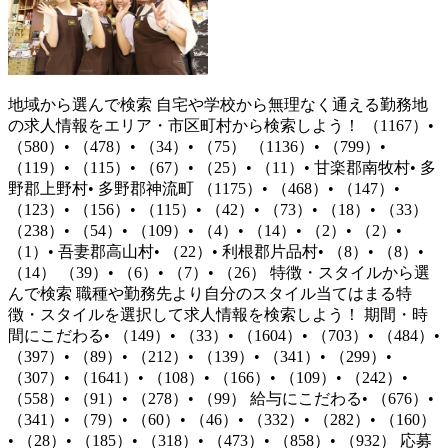
地域から選んで検索 自宅や学校から無理なく通える勤務地
の求人情報をエリア・市区町村から検索しよう！ （1167）•
（580）• （478）• （34）• （75） （1136）• （799）•
（119）• （115）• （67）• （25）• （11）• 甘楽郡南牧村• 多
野郡上野村• 多野郡神流町 （1175）• （468）• （147）•
（123）• （156）• （115）• （42）• （73）• （18）• （33）
（238）• （54）• （109）• （4）• （14）• （2）• （2）•
（1）• 吾妻郡高山村• （22）• 利根郡片品村• （8）• （8）•
（14） （39）• （6）• （7）• （26） 特徴・スタイルから選
んで検索 職種や勤務先より自分のスタイル当てはまる特
徴・スタイルを選択して求人情報を検索しよう！ 期間・時
間にこだわる• （149）• （33）• （1604）• （703）• （484）•
（397）• （89）• （212）• （139）• （341）• （299）•
（307）• （1641）• （108）• （166）• （109）• （242）•
（558）• （91）• （278）• （99） 給与にこだわる• （676）•
（341）• （79）• （60）• （46）• （332）• （282）• （160）
• （28）• （185）• （318）• （473）• （858）• （932） 応募