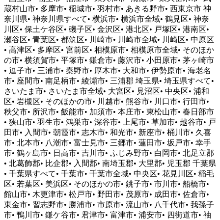
蔵村山市• 多摩市• 稲城市• 羽村市• あきる野市• 西東京市 神
奈川県• 神奈川県すべて• 横浜市• 横浜市全域• 鶴見区• 神奈
川区• 保土ケ谷区• 磯子区• 金沢区• 港北区• 戸塚区• 港南区•
瀬谷区• 青葉区• 都筑区• 川崎市• 川崎市全域• 川崎区• 中原区
• 高津区• 多摩区• 宮前区• 相模原市• 相模原市全域• そのほか
の市• 横須賀市• 平塚市• 鎌倉市• 藤沢市• 小田原市• 茅ヶ崎市
• 逗子市• 三浦市• 秦野市• 厚木市• 大和市• 伊勢原市• 海老名
市• 座間市• 南足柄市• 綾瀬市• 三浦郡 埼玉県• 埼玉県すべて•
さいたま市• さいたま市全域• 大宮区• 見沼区• 中央区• 浦和
区• 岩槻区• そのほかの市• 川越市• 熊谷市• 川口市• 行田市•
秩父市• 所沢市• 飯能市• 加須市• 本庄市• 東松山市• 春日部市
• 狭山市• 羽生市• 鴻巣市• 深谷市• 上尾市• 草加市• 越谷市• 戸
田市• 入間市• 朝霞市• 志木市• 和光市• 新座市• 桶川市• 久喜
市• 北本市• 八潮市• 富士見市• 三郷市• 蓮田市• 坂戸市• 幸手
市• 鶴ヶ島市• 日高市• 吉川市• ふじみ野市• 白岡市• 北足立郡
• 北葛飾郡• 比企郡• 入間郡• 南埼玉郡• 大里郡• 児玉郡 千葉県
• 千葉県すべて• 千葉市• 千葉市全域• 中央区• 花見川区• 稲毛
区• 若葉区• 美浜区• そのほかの市• 銚子市• 市川市• 船橋市•
館山市• 木更津市• 松戸市• 野田市• 茂原市• 成田市• 佐倉市•
東金市• 習志野市• 勝浦市• 市原市• 流山市• 八千代市• 我孫子
市• 鴨川市• 鎌ケ谷市• 君津市• 富津市• 浦安市• 四街道市• 袖