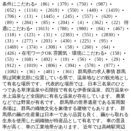
条件にこだわる• （86）• （379）• （750）• （987）•
（652）• （1114）• （2619）• （550）• （449）• （1419）•
（706）• （13）• （1445）• （245）• （557）• （620）•
（89）• （284）• （85）• （204）• （4）• （362）• （22） 待
遇にこだわる• （1613）• （788）• （980）• （84）• （467）•
（118）• （123）• （31）• （2383）• （551）• （2830）•
（31）• （277）• （203）• （430）• （225）• （95）•
（1469）• （374）• （308）• （58）• （260）• （64）•
（426）• 在宅ワークOK 雰囲気・環境にこだわる• （158）•
（53）• （168）• （492）• （19）• （56）• （50）• （29）•
（912）• （1019）• （806）• （394）• （578）• （977）•
（1082）• （36）• （481）• （361） 群馬県の求人事情 群馬
県は関東北部に位置している県で、温泉地などの観光地とし
て有名な場所です。 代表的な場所では、日本三名泉のひと
つである草津温泉や石階段で有名な伊香保温泉、四万温泉や
水上温泉など全国的に有名な温泉が存在しています。 農業
などでは野菜が有名です。 群馬県の世界遺産である富岡製
糸場は、群馬の織物文化を象徴する建物でもあります。 群
馬県の繭の生産量は日本一であり品質も良く、繭から取れる
生糸を使用した絹織物が特産品として有名です。 車の普及
率が高く、車の工業地帯があります。 近年では高崎駅周辺