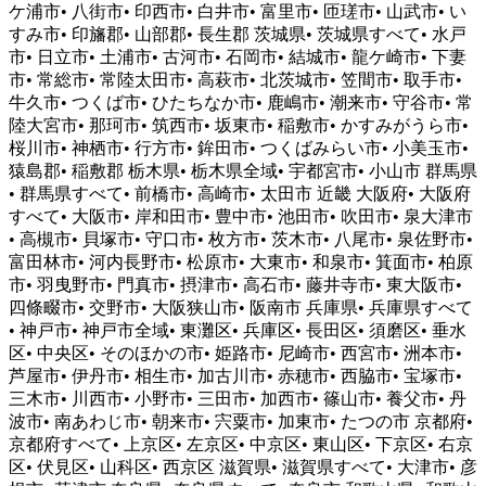
ケ浦市• 八街市• 印西市• 白井市• 富里市• 匝瑳市• 山武市• い
すみ市• 印旛郡• 山部郡• 長生郡 茨城県• 茨城県すべて• 水戸
市• 日立市• 土浦市• 古河市• 石岡市• 結城市• 龍ケ崎市• 下妻
市• 常総市• 常陸太田市• 高萩市• 北茨城市• 笠間市• 取手市•
牛久市• つくば市• ひたちなか市• 鹿嶋市• 潮来市• 守谷市• 常
陸大宮市• 那珂市• 筑西市• 坂東市• 稲敷市• かすみがうら市•
桜川市• 神栖市• 行方市• 鉾田市• つくばみらい市• 小美玉市•
猿島郡• 稲敷郡 栃木県• 栃木県全域• 宇都宮市• 小山市 群馬県
• 群馬県すべて• 前橋市• 高崎市• 太田市 近畿 大阪府• 大阪府
すべて• 大阪市• 岸和田市• 豊中市• 池田市• 吹田市• 泉大津市
• 高槻市• 貝塚市• 守口市• 枚方市• 茨木市• 八尾市• 泉佐野市•
富田林市• 河内長野市• 松原市• 大東市• 和泉市• 箕面市• 柏原
市• 羽曳野市• 門真市• 摂津市• 高石市• 藤井寺市• 東大阪市•
四條畷市• 交野市• 大阪狭山市• 阪南市 兵庫県• 兵庫県すべて
• 神戸市• 神戸市全域• 東灘区• 兵庫区• 長田区• 須磨区• 垂水
区• 中央区• そのほかの市• 姫路市• 尼崎市• 西宮市• 洲本市•
芦屋市• 伊丹市• 相生市• 加古川市• 赤穂市• 西脇市• 宝塚市•
三木市• 川西市• 小野市• 三田市• 加西市• 篠山市• 養父市• 丹
波市• 南あわじ市• 朝来市• 宍粟市• 加東市• たつの市 京都府•
京都府すべて• 上京区• 左京区• 中京区• 東山区• 下京区• 右京
区• 伏見区• 山科区• 西京区 滋賀県• 滋賀県すべて• 大津市• 彦