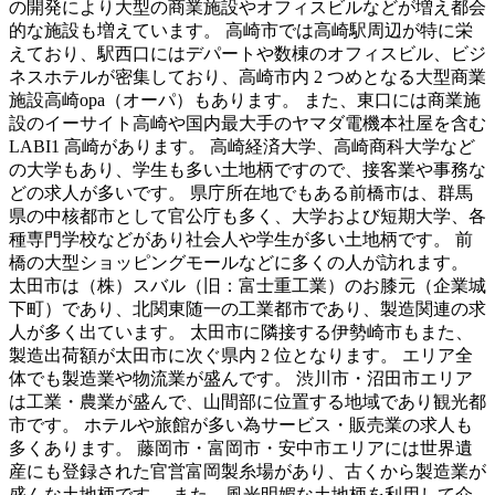
の開発により大型の商業施設やオフィスビルなどが増え都会
的な施設も増えています。 高崎市では高崎駅周辺が特に栄
えており、駅西口にはデパートや数棟のオフィスビル、ビジ
ネスホテルが密集しており、高崎市内 2 つめとなる大型商業
施設高崎opa（オーパ）もあります。 また、東口には商業施
設のイーサイト高崎や国内最大手のヤマダ電機本社屋を含む
LABI1 高崎があります。 高崎経済大学、高崎商科大学など
の大学もあり、学生も多い土地柄ですので、接客業や事務な
どの求人が多いです。 県庁所在地でもある前橋市は、群馬
県の中核都市として官公庁も多く、大学および短期大学、各
種専門学校などがあり社会人や学生が多い土地柄です。 前
橋の大型ショッピングモールなどに多くの人が訪れます。
太田市は（株）スバル（旧：富士重工業）のお膝元（企業城
下町）であり、北関東随一の工業都市であり、製造関連の求
人が多く出ています。 太田市に隣接する伊勢崎市もまた、
製造出荷額が太田市に次ぐ県内 2 位となります。 エリア全
体でも製造業や物流業が盛んです。 渋川市・沼田市エリア
は工業・農業が盛んで、山間部に位置する地域であり観光都
市です。 ホテルや旅館が多い為サービス・販売業の求人も
多くあります。 藤岡市・富岡市・安中市エリアには世界遺
産にも登録された官営富岡製糸場があり、古くから製造業が
盛んな土地柄です。 また、風光明媚な土地柄を利用して介