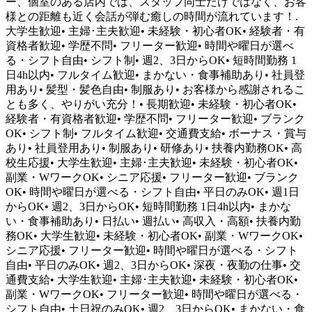
ー、個室のある店内では、スタッフ同士だけではなく、お客
様との距離も近く会話が弾む癒しの時間が流れています！.
大学生歓迎• 主婦･主夫歓迎• 未経験・初心者OK• 経験者・有
資格者歓迎• 学歴不問• フリーター歓迎• 時間や曜日が選べ
る・シフト自由• シフト制• 週2、3日からOK• 短時間勤務 1
日4h以内• フルタイム歓迎• まかない・食事補助あり• 社員登
用あり• 髪型・髪色自由• 制服あり• お客様から感謝されるこ
とも多く、やりがい充分！• 長期歓迎• 未経験・初心者OK•
経験者・有資格者歓迎• 学歴不問• フリーター歓迎• ブランク
OK• シフト制• フルタイム歓迎• 交通費支給• ボーナス・賞与
あり• 社員登用あり• 制服あり• 研修あり• 扶養内勤務OK• 高
校生応援• 大学生歓迎• 主婦･主夫歓迎• 未経験・初心者OK•
副業・WワークOK• シニア応援• フリーター歓迎• ブランク
OK• 時間や曜日が選べる・シフト自由• 平日のみOK• 週1日
からOK• 週2、3日からOK• 短時間勤務 1日4h以内• まかな
い・食事補助あり• 日払い• 週払い• 高収入・高額• 扶養内勤
務OK• 大学生歓迎• 未経験・初心者OK• 副業・WワークOK•
シニア応援• フリーター歓迎• 時間や曜日が選べる・シフト
自由• 平日のみOK• 週2、3日からOK• 深夜・夜勤の仕事• 交
通費支給• 大学生歓迎• 主婦･主夫歓迎• 未経験・初心者OK•
副業・WワークOK• フリーター歓迎• 時間や曜日が選べる・
シフト自由• 土日祝のみOK• 週2、3日からOK• まかない・食