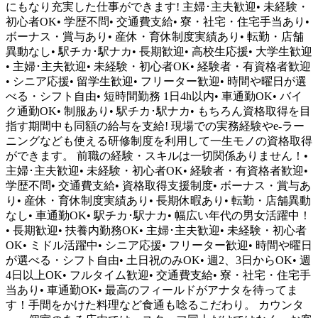
にもなり充実した仕事ができます! 主婦･主夫歓迎• 未経験・
初心者OK• 学歴不問• 交通費支給• 寮・社宅・住宅手当あり•
ボーナス・賞与あり• 産休・育休制度実績あり• 転勤・店舗
異動なし• 駅チカ･駅ナカ• 長期歓迎• 高校生応援• 大学生歓迎
• 主婦･主夫歓迎• 未経験・初心者OK• 経験者・有資格者歓迎
• シニア応援• 留学生歓迎• フリーター歓迎• 時間や曜日が選
べる・シフト自由• 短時間勤務 1日4h以内• 車通勤OK• バイ
ク通勤OK• 制服あり• 駅チカ･駅ナカ• もちろん資格取得を目
指す期間中も同額の給与を支給! 現場での実務経験やe-ラー
ニングなども使える研修制度を利用して一生モノの資格取得
ができます。 前職の経験・スキルは一切関係ありません！•
主婦･主夫歓迎• 未経験・初心者OK• 経験者・有資格者歓迎•
学歴不問• 交通費支給• 資格取得支援制度• ボーナス・賞与あ
り• 産休・育休制度実績あり• 長期休暇あり• 転勤・店舗異動
なし• 車通勤OK• 駅チカ･駅ナカ• 幅広い年代の男女活躍中！
• 長期歓迎• 扶養内勤務OK• 主婦･主夫歓迎• 未経験・初心者
OK• ミドル活躍中• シニア応援• フリーター歓迎• 時間や曜日
が選べる・シフト自由• 土日祝のみOK• 週2、3日からOK• 週
4日以上OK• フルタイム歓迎• 交通費支給• 寮・社宅・住宅手
当あり• 車通勤OK• 最高のフィールドがアナタを待ってま
す！手間をかけた料理など食通も唸るこだわり。 カウンタ