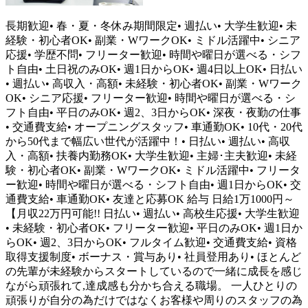
長期歓迎• 春・夏・冬休み期間限定• 週払い• 大学生歓迎• 未
経験・初心者OK• 副業・WワークOK• ミドル活躍中• シニア
応援• 学歴不問• フリーター歓迎• 時間や曜日が選べる・シフ
ト自由• 土日祝のみOK• 週1日からOK• 週4日以上OK• 日払い
• 週払い• 高収入・高額• 未経験・初心者OK• 副業・Wワーク
OK• シニア応援• フリーター歓迎• 時間や曜日が選べる・シ
フト自由• 平日のみOK• 週2、3日からOK• 深夜・夜勤の仕事
• 交通費支給• オープニングスタッフ• 車通勤OK• 10代・20代
から50代まで幅広い世代が活躍中！• 日払い• 週払い• 高収
入・高額• 扶養内勤務OK• 大学生歓迎• 主婦･主夫歓迎• 未経
験・初心者OK• 副業・WワークOK• ミドル活躍中• フリータ
ー歓迎• 時間や曜日が選べる・シフト自由• 週1日からOK• 交
通費支給• 車通勤OK• 友達と応募OK 給与 日給1万1000円～
【月収22万円可能!! 日払い• 週払い• 高校生応援• 大学生歓迎
• 未経験・初心者OK• フリーター歓迎• 平日のみOK• 週1日か
らOK• 週2、3日からOK• フルタイム歓迎• 交通費支給• 資格
取得支援制度• ボーナス・賞与あり• 社員登用あり• ほとんど
の先輩が未経験からスタートしているので一緒に成長を感じ
ながら頑張れて,達成感も分かち合える職場。 一人ひとりの
頑張りが自分の為だけではなくお客様や周りのスタッフの為