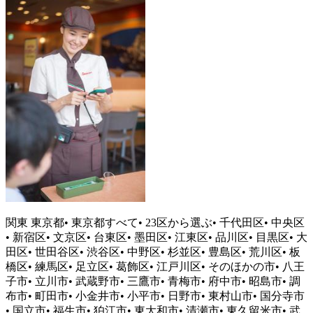
関東 東京都• 東京都すべて• 23区から選ぶ• 千代田区• 中央区
• 新宿区• 文京区• 台東区• 墨田区• 江東区• 品川区• 目黒区• 大
田区• 世田谷区• 渋谷区• 中野区• 杉並区• 豊島区• 荒川区• 板
橋区• 練馬区• 足立区• 葛飾区• 江戸川区• そのほかの市• 八王
子市• 立川市• 武蔵野市• 三鷹市• 青梅市• 府中市• 昭島市• 調
布市• 町田市• 小金井市• 小平市• 日野市• 東村山市• 国分寺市
• 国立市• 福生市• 狛江市• 東大和市• 清瀬市• 東久留米市• 武