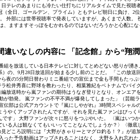
 日テレのあまりにも冷たい仕打ちにリアルタイムで見た視聴者
三冠（全日、ゴールデン、プライム）ともテレビ朝日に負け、2
。 外部には世帯視聴率で発表していますが、あくまで人数。
は、ますますそっぽをむかれるのではないだろうかと心配になっ
間違いなしの内容に 「記念館」から“翔
番組を放送している日本テレビに対してとめどない怒りが湧き
）の、9月28日放送回が始まる少し前のことだ。 「この放送回
から夜の5分間日替わりミニ番組での宣伝まで金も手間もたっぷ
ゴジラ松井秀喜に野球を教わったり、相葉雅紀をベトナムでバイ
予告編放送時から嵐ファンの期待はうなぎ登りとなり、オンエア
動が勃発。 嵐ファンの不平不満が爆発してしまった」（芸能ラ
日テレ宣伝部は公式アカウントで『嵐にしやがれ』3時間スペシャ
時にようやくアップされたんですが、それを見た嵐ファンはびっく
んです」 大野ファンが次々に怒りをつぶやいた。 〈嵐はいつ
いる人は観なくてもいいってことなんでしょうか？〉〈徹底し
文面の見どころ説明には『大野がきゃりーとマグロ釣る！？』が追
の入った予告動画はアップされることはなく、大野を入れ忘れた