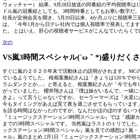
ウォッチャー） 結果、9月28日放送の同番組の平均視聴率は1
ドル嵐の冠番組としても、3時間特番としてもお寒い数字だ。
社長が定例会見を開き、5月20日以来、4か月ぶりに視聴率
は、「今年1月から日テレ社内では個人視聴率で発表してます
た。 とはいえ、肝心の視聴者サービスがこんなていたらくで
次の
VS嵐3時間スペシャル(´ω｀*)盛りだ
すぐに嵐の２０２０年末で活動休止の説明がされます。 MC
ているようでした。 桜相葉雅紀さんは「きょうは120％でや
ラムダンクとか…」と答えると、相葉雅紀さんが「今でも年
がっていました。 櫻井翔さんは「僕は妹がいるんで、一緒に
きよ』って言うじゃないですか。 セーラーマーズは『火星に
今もタイミングがあえば見て夜を過ごさせてもらっています」
を語る時間はなかったのですが、なんだかほのぼのするいつも
『ミュージックステーション3時間スペシャル』では「感謝カン
までの3時間スペシャルです。 当然嵐はラストのトリでした。
ックステーション3時間スペシャル』嵐を見ての感想は? 嵐・
ャル』嵐のまとめ 2月1日『ミュージックステーション3時