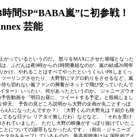
」3時間SP“BABA嵐”に初参戦！
nex 芸能
上がっているというのだ。 怒りをMAXにさせた発端となった
は、ふだんは夜9時からの1時間番組なのが、嵐の結成20周年
りかけ、やれることはすべてやったというくらいPRしまくっ
クツーリングさせたり、大野智にマグロ釣りをさせるなど、嵐
を待ち切れない嵐ファンの興奮がネットで飛び交っていたんで
イター） いったい、何があったというのか。 ジャニーズウオ
ルの予告動画を『明日お昼に、ツイートする予定』と投稿しまし
り仰天。 予告の見どころ説明から大野の企画が丸ごとすっぽ
から4人になったんですか？〉〈大野くんの大野丸は？紹介も映
てるな日テレ リアタイ無しだわ〉などなど。 「それを受け
加されていました。 ただし大野の映像がすっぽり抜けていたこ
ことについての謝罪もなかったんです」（前出・ジャニーズ
2ケタ台をキープしているものの、最高視聴率は14. 国民的アイ