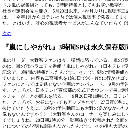
ドル嵐の冠番組としても、3時間特番としてもお寒い数字だ。
社長が定例会見を開き、5月20日以来、4か月ぶりに視聴率
は、「今年1月から日テレ社内では個人視聴率で発表してます
た。 とはいえ、肝心の視聴者サービスがこんなていたらくで
次の
『嵐にしやがれ』3時間SPは永久保存版
嵐のリーダー大野智ファンは今、猛烈に怒っている。 嵐の冠
のは、嵐の冠バラエティ番組「嵐にしやがれ」（日本テレビ系
記念で、3時間の特番だったんです。 そこで、朝の情報番組
ていました。 内容も二宮和也を1泊3日で米・NYに行かせ
ファンにとっては見逃せない企画のオンパレード。 9月の
す。 ところが、日本テレビ宣伝部の公式アカウントで炎上騒
ッチャーがことの顛末を語る。 「9月26日夜10時1分、
た。 ところが、お昼になってもアップされず。 27日夜8
抜けていたうえに、30秒の予告動画にも大野の姿がなかった
像もないんですか？〉〈大野智さんのコーナーを楽しみにして
てでしょうね。 28日朝2時10分、動画抜きで投稿された
とについての説明も謝罪もなかったんです。 その後も大野