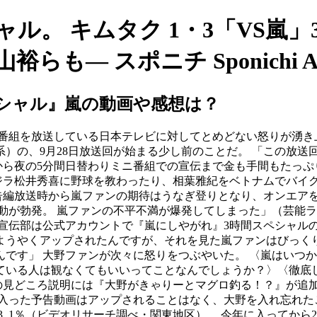
ペシャル。 キムタク 1・3「VS嵐
も― スポニチ Sponichi An
シャル』嵐の動画や感想は？
番組を放送している日本テレビに対してとめどない怒りが湧き
）の、9月28日放送回が始まる少し前のことだ。 「この放送回
から夜の5分間日替わりミニ番組での宣伝まで金も手間もたっぷ
ゴジラ松井秀喜に野球を教わったり、相葉雅紀をベトナムでバイ
予告編放送時から嵐ファンの期待はうなぎ登りとなり、オンエア
動が勃発。 嵐ファンの不平不満が爆発してしまった」（芸能ラ
日テレ宣伝部は公式アカウントで『嵐にしやがれ』3時間スペシャ
時にようやくアップされたんですが、それを見た嵐ファンはびっく
んです」 大野ファンが次々に怒りをつぶやいた。 〈嵐はいつ
いる人は観なくてもいいってことなんでしょうか？〉〈徹底し
文面の見どころ説明には『大野がきゃりーとマグロ釣る！？』が追
の入った予告動画はアップされることはなく、大野を入れ忘れた
3. 1％（ビデオリサーチ調べ・関東地区）。 今年に入ってから