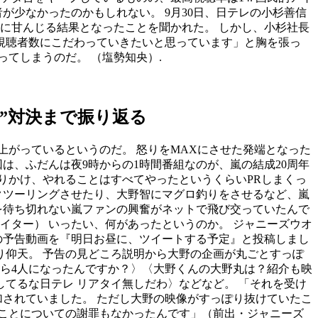
が少なかったのかもしれない。 9月30日、日テレの小杉善信
位に甘んじる結果となったことを聞かれた。 しかし、小杉社長
 視聴者数にこだわっていきたいと思っています」と胸を張っ
てしまうのだ。 （塩勢知央）.
潤”対決まで振り返る
上がっているというのだ。 怒りをMAXにさせた発端となった
は、ふだんは夜9時からの1時間番組なのが、嵐の結成20周年
りかけ、やれることはすべてやったというくらいPRしまくっ
クツーリングさせたり、大野智にマグロ釣りをさせるなど、嵐
を待ち切れない嵐ファンの興奮がネットで飛び交っていたんで
イター） いったい、何があったというのか。 ジャニーズウオ
ルの予告動画を『明日お昼に、ツイートする予定』と投稿しまし
り仰天。 予告の見どころ説明から大野の企画が丸ごとすっぽ
から4人になったんですか？〉〈大野くんの大野丸は？紹介も映
てるな日テレ リアタイ無しだわ〉などなど。 「それを受け
加されていました。 ただし大野の映像がすっぽり抜けていたこ
ことについての謝罪もなかったんです」（前出・ジャニーズ