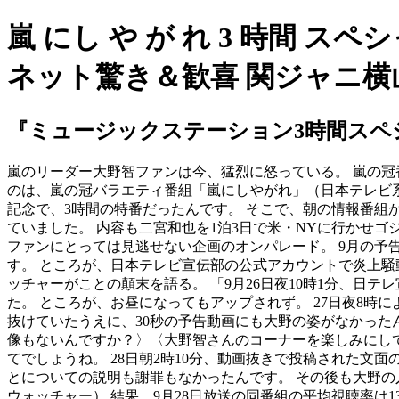
嵐 にし や が れ 3 時間 ス
ネット驚き＆歓喜 関ジャニ横山裕ら
『ミュージックステーション3時間スペ
嵐のリーダー大野智ファンは今、猛烈に怒っている。 嵐の冠
のは、嵐の冠バラエティ番組「嵐にしやがれ」（日本テレビ系
記念で、3時間の特番だったんです。 そこで、朝の情報番組
ていました。 内容も二宮和也を1泊3日で米・NYに行かせ
ファンにとっては見逃せない企画のオンパレード。 9月の
す。 ところが、日本テレビ宣伝部の公式アカウントで炎上騒
ッチャーがことの顛末を語る。 「9月26日夜10時1分、
た。 ところが、お昼になってもアップされず。 27日夜8
抜けていたうえに、30秒の予告動画にも大野の姿がなかった
像もないんですか？〉〈大野智さんのコーナーを楽しみにして
てでしょうね。 28日朝2時10分、動画抜きで投稿された
とについての説明も謝罪もなかったんです。 その後も大野
ウォッチャー） 結果、9月28日放送の同番組の平均視聴率は1