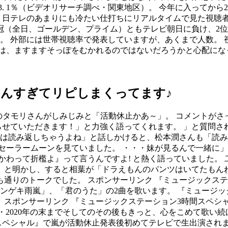
3. 1％（ビデオリサーチ調べ・関東地区）。 今年に入ってから
 日テレのあまりにも冷たい仕打ちにリアルタイムで見た視聴者
三冠（全日、ゴールデン、プライム）ともテレビ朝日に負け、2
。 外部には世帯視聴率で発表していますが、あくまで人数。
は、ますますそっぽをむかれるのではないだろうかと心配になっ
くさんすぎてリピしまくってます♪
のタモリさんがしみじみと「活動休止かあ～」。 コメントが
らせていただきます！」と力強く語ってくれます。 」と質問さ
1は読み返しちゃうよね」と話しかけると、松本潤さんも「読み
セーラームーンを見ていました。 ・・・妹が見るんで一緒に」。
かわって折檻よ』って言うんですよ! と熱く語っていました。
と明かし、すると相葉が「ドラえもんのパンツはいてたもんね
通りのトークでした。 スポンサーリンク 『ミュージックステ
ゲキ雨嵐」、「君のうた」の2曲を歌います。 『ミュージックス
 スポンサーリンク 『ミュージックステーション3時間スペシャ
・2020年の末までそしてのその後もきっと、心をこめて歌い
間スペシャル』で嵐が活動休止発表後初めてテレビで生出演され