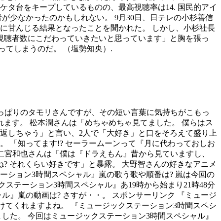
2ケタ台をキープしているものの、最高視聴率は14. 国民的アイ
が少なかったのかもしれない。 9月30日、日テレの小杉善信
位に甘んじる結果となったことを聞かれた。 しかし、小杉社長
 視聴者数にこだわっていきたいと思っています」と胸を張っ
てしまうのだ。 （塩勢知央）.
さっぱりのタモリさんですが、その短い言葉に気持ちがこもっ
れます。 松本潤さんは「めちゃめちゃ見てました。 僕らはス
返しちゃう」と言い、2人で「大好き」と口をそろえて盛り上
 「知ってます!? セーラームーンって『月に代わっておしお
 二宮和也さんは「僕は『ドラえもん』昔から見ていますし、
? それくらい好きです」と暴露。 大野智さんの好きなアニメ
ーション3時間スペシャル』嵐の歌う歌や順番は? 嵐は今回の
テーション3時間スペシャル』あ19時から始まり21時48分
ル』嵐の動画は? さすが・・。 スポンサーリンク 『ミュージ
続けてくれますよね。 『ミュージックステーション3時間スペシ
ました。 今回はミュージックステーション3時間スペシャル』