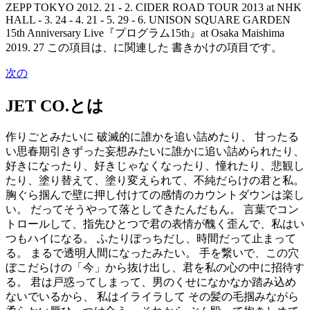
ZEPP TOKYO 2012. 21 - 2. CIDER ROAD TOUR 2013 at NHK
HALL - 3. 24 - 4. 21 - 5. 29 - 6. UNISON SQUARE GARDEN
15th Anniversary Live『プログラム15th』at Osaka Maishima
2019. 27 この項目は、に関連した 書きかけの項目です。
次の
JET CO.とは
作りごとみたいに 破滅的に誰かを追い詰めたり、 甘ったる
い思春期引きずった妄想みたいに誰かに追い詰められたり、
好きになったり、好きじゃなくなったり、憧れたり、悲観し
たり、塗り替えて、塗り変えられて、不純だらけの君と私。
胸ぐら掴んで壁に押し付けての感情のカウントダウンは楽し
い。 だってそうやって落としてきたんだもん。 言葉でコン
トロールして、指先ひとつで君の表情が醜く歪んで、私はい
つもハイになる。 ふたりぼっちだし、時間だって止まって
る。 まるで透明人間になったみたい。 手を繋いで、この穴
ぼこだらけの「今」から抜け出し、君を私の心の中に招待す
る。 君は戸惑ってしまって、男のくせになかなか踏み込め
ないでいるから、 私はイライラして その髪の毛掴みながら