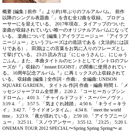
概要 [編集 ] 前作『』より約1年ぶりのフルアルバム。 前作
以降のシングル表題曲「」を含む全12曲を収録。 プロデュ
ーサーにを迎えている。 2017年現在、タイアップのついた
楽曲が収録されていない唯一のオリジナルアルバムになって
いる。 楽曲について [編集 ] アイラブニージュー 「アイラブ
ニージュー」というフレーズはの造語である（文法的には誤
りである）。 田淵はこの言葉をお気に入りのフレーズとし
て挙げている。 23:25 読み方は「にじゅうさんじ、にじゅう
ごふん」また、本曲タイトルのヒントとしてイントロのフレ
ーズが『』収録の「instant EGOIST」の間奏に使用されてい
る。 10周年記念アルバム『』に再ミックスの上収録されて
いる。 収録曲 [編集 ] 全作詞・作曲: 、全編曲: UNISON
SQUARE GARDEN。 タイトル 作詞 作曲・編曲 時間 1. 「メ
ッセンジャーフロム全世界」 2:20 2. 「コーヒーカップシン
ドローム」 4:01 3. 「チャイルドフッド・スーパーノヴァ」
3:19 4. 「」 3:57 5. 「気まぐれ雑踏」 4:50 6. 「キライ＝キラ
イ」 3:42 7. 「ライドオンタイム」 4:34 8. 「meet the world
time」 3:23 9. 「夜が揺れている」 2:59 10. 「アイラブニージ
ュー」 3:25 11. 「スノウアンサー」 3:55 12. 「23:25」 5:20 1.
ONEMAN TOUR 2012 SPECIAL〜Spring Spring Spring〜 at