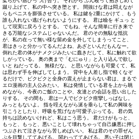
柔らかい唇ひっつけ合う。 それから ぶん殴って抱きしめて
蹴り上げて、私の中へ突き堕とす。 間抜けな君は悶えなが
らもペニスを膨張させている。 私は鍵を2重にかけて 、もう
誰も入れない逃げられないようにする。 君は瞼を ギュっ と
して現実に戻ろうとする。 でもね、そんな簡単に行き来で
きる万能なシステムじゃないんだ。 君のその無駄な抵抗
が、私の在って無い様な留め金を外してしまうってこと、
君はきっと分かってるんだよね、あざといんだもんなー。
倒れた君の体がナメクジみたいに蠢きだして、私に触れて欲
しがっている。 奥の奥まで「むにゅり」と入り込んで欲し
いと ねだってる。 無様だな。 と思いながらも可愛くて、私
は思わず手を伸ばしてしまう。 背中を人差し指で軽くなぞ
るだけで、ビクビクと全身の震えが止まらない君は、まるで
エロ漫画の主人公みたい。 私は発情している君を上から眺
めながら、今夜のご飯のことや、友達との会話を思い出した
りする。 その間も、君は一人でビクビク痙攣しっぱなし。
みっともないよ。 指を咥えながら涎を垂らして私の興味を
引こうとしたり、呼吸を荒げなが可愛子ぶってる。 君の気
持ちは読めないけれど、私はこう思う。 君だけがもっと、
もっと、もっと、悪いことして壊れちゃって自己嫌悪に押し
つぶされて泣きながら苦しめばいい。 私は君のその罪ぜん
ぶを目撃しててあげる。 関わっててあげる。 悪い子は閉じ