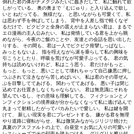
倒れた君の体がナメクジみたいに蠢きだして、私に触れて欲
しがっている。 奥の奥まで「むにゅり」と入り込んで欲し
いと ねだってる。 無様だな。 と思いながらも可愛くて、私
は思わず手を伸ばしてしまう。 背中を人差し指で軽くなぞ
るだけで、ビクビクと全身の震えが止まらない君は、まるで
エロ漫画の主人公みたい。 私は発情している君を上から眺
めながら、今夜のご飯のことや、友達との会話を思い出した
りする。 その間も、君は一人でビクビク痙攣しっぱなし。
みっともないよ。 指を咥えながら涎を垂らして私の興味を
引こうとしたり、呼吸を荒げなが可愛子ぶってる。 君の気
持ちは読めないけれど、私はこう思う。 君だけがもっと、
もっと、もっと、悪いことして壊れちゃって自己嫌悪に押し
つぶされて泣きながら苦しめばいい。 私は君のその罪ぜん
ぶを目撃しててあげる。 関わっててあげる。 悪い子は閉じ
込めてお仕置きしなくちゃならない。 君は無意識にそれを
望んでいるし、その意味も理解してる。 フィクションとノ
ンフィクションの境界線が分からなくなって私に逃げ込んで
丸まって射精したがってバカみたいで愛しい。 私は鍵を開
けて、 新しい現実を君にプレゼントする。 嫌がる君を無理
やり道路に寝転がらせ、 私は微笑みながらジリジリ焼けた
真夏のアスファルトの上で、白昼堂々お気に入りの可愛いド
レスシューズでその顔面を踏みつける。 グリグリと擦り付