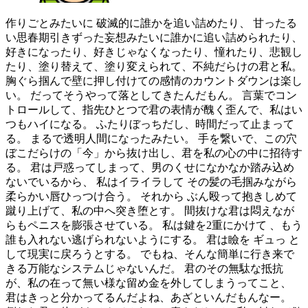
作りごとみたいに 破滅的に誰かを追い詰めたり、 甘ったる
い思春期引きずった妄想みたいに誰かに追い詰められたり、
好きになったり、好きじゃなくなったり、憧れたり、悲観し
たり、塗り替えて、塗り変えられて、不純だらけの君と私。
胸ぐら掴んで壁に押し付けての感情のカウントダウンは楽し
い。 だってそうやって落としてきたんだもん。 言葉でコン
トロールして、指先ひとつで君の表情が醜く歪んで、私はい
つもハイになる。 ふたりぼっちだし、時間だって止まって
る。 まるで透明人間になったみたい。 手を繋いで、この穴
ぼこだらけの「今」から抜け出し、君を私の心の中に招待す
る。 君は戸惑ってしまって、男のくせになかなか踏み込め
ないでいるから、 私はイライラして その髪の毛掴みながら
柔らかい唇ひっつけ合う。 それから ぶん殴って抱きしめて
蹴り上げて、私の中へ突き堕とす。 間抜けな君は悶えなが
らもペニスを膨張させている。 私は鍵を2重にかけて 、もう
誰も入れない逃げられないようにする。 君は瞼を ギュっ と
して現実に戻ろうとする。 でもね、そんな簡単に行き来で
きる万能なシステムじゃないんだ。 君のその無駄な抵抗
が、私の在って無い様な留め金を外してしまうってこと、
君はきっと分かってるんだよね、あざといんだもんなー。