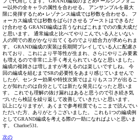
プで代用してます。 GRAND編成のまとめ• ールシンフォニ
ー以外の全キャラの属性を合わせる。 アンサンブルを最大
限に発揮するため• レゾナンス編成では秒数を合わせる。 フ
ォーカス編成では秒数をばらけさせる ブーストはできるだ
け合わせる GRAND編成は言うなればこれまでのの集大成だ
と思います。 通常編成と比べてやりこんでいる人といない
人の間での差がかなり出てくるのでより総合力が求められま
す。 GRAND編成の実装は長期間プレイしている人に配慮さ
れており、これにより平等性が生まれ、さらにやりこみ要素
も増えるので非常に上手く考えられているなと思いました。
編成の複雑さは増しますが考えるのは楽しいですしね。 今
回の編成を組むまでSRの必要性をあまり感じていませんで
したが、センター効果や特技次第ではよりもスコアが出るこ
とが知れたのは自分としては新たな発見になったと思いま
す。 これでも理解の抜け漏れはあると思うので引き続き気
づいたら検証を繰り返して改善していきたいと思います。
以上になりますが、あくまで参考程度でもここまで読んでい
ただいた方、ありがとうございました。 これも1つの編成例
としてGRAND編成を考える際の一助になればよいと思いま
す。 Charloe531.
次の