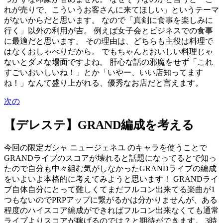
れが売りで、こういうお客さんに来てほしい」というテーマ
がないからだと思います。 なので「真剣に食事を楽しみに
行く」以外の利用が吉。 例えば女子会とビジネスでの食事
に最適だと思います。 その理由は、どちらも主役は料理で
はなくおしゃべりだから。 でもちゃんとおいしい料理じゃ
ないとダメな場面ですよね。 肝心な話の邪魔をせず「これ
すごいおいしいね！」とか「いやー、いい店知ってます
ね！」なんて盛り上がれる、優秀なお店だと言えます。
次の
【デレステ】GRAND編成を考える
今回の限定ガシャ ニュージェネユ のキャラを使うことで
GRANDライブのスコアが壊れると話題になってるとで知っ
たので自分も中々組む気がしなかったGRANDライブの編成
をいよいよ本格的に考えてみようと思います！ GRANDライ
ブ自体自分にとって難しくてまだフルコン出来てる楽曲が1
つもないのでPRPアップに繋がるかは分かりませんが、ある
程度のハイスコア編成ができればフルコン出来なくても通常
ライブよりスコアが稼げるのでは？と期待ができます。 3時