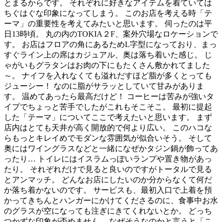
とまるからです。 それぞれに好きなアイテムを着ていては
ちぐはぐな印象になってしまう。 このお店を考える時「テ
ーマ」の重要性を考えてみたいと思います。 伺ったのは平
日13時頃。 丸の内のTOKIA２F、案外穴場なロケーションで
す。 お店はフロアの角にあるためL字型になっており、まっ
すぐライン上の席はカジュアル、奥は落ち着いた感じ。 じ
ゃがいもグラタンはお肉の下にもたくさん敷かれてました
～。 ナイフを入れなくても溢れだすほど脂が多くとっても
ジューシー！ なのに脂がサラッとしていて甘みがありま
す。 温めてあったら最高だけど！ コーヒーは苦みが強いタ
イプでちょっと苦手でしたがこれもそこそこ。 最初に提起
した「テーマ」についてここで考えたいと思います。 まず
店内はとても天井が高く開放的で何より広い。 このハコな
らもっとキレイめでモダンな雰囲気が似合いそう。 そして
奥にはワイングラスなどと一緒になぜかタジン鍋が飾ってあ
ったり… トイレにはイスラムっぽいランプや置き物があっ
たり。 それぞれだけで見ると良いのですがトータルで見る
とアンマッチ。 どんなお店にしたいのか分からなくて何だ
か落ち着かないのです。 サービスも、最初入口で上着を預
かってきちんとハンガーにかけてくださるのに、食事中お水
のグラスが空になっても注ぎにきてくれないとか。 どっち
つかずな印象が否めません。 なぜそうなのかと言うと「こ