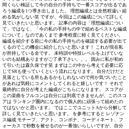
間くらい検証して今の自分の手持ちで一番スコアが出るであ
ろう編成を1つ導き出しました。 理想編成とは全然程遠い 組
める気がしない笑 ですが、今回はこの編成について詳しく
見ていきたいと思います。 記事の内容は「理想編成につい
て」ではなく、「今の私の手持ちの中で組めるベストな編成
について」なのであくまで 参考程度に軽く見てください。
編成を紹介する前に今の私の手持ちのを確認する必要が出て
くるのでこの機会に紹介したいと思います！ これが現在私
が所持している全です。 未特訓や特技レベルを上げていな
いのも結構ありますがご了承下さい。。。 因みに私が初め
て引いたは森久保です笑 まずはこの中から考えて必要に応
じてSRも使っていくという流れになります。 自分だけだと
見落としている所もあるかもしれないので何か気づいたこと
があれば気軽にコメントしてくれると嬉しいです！ それで
最終的に自分が考えた編成がこちらになります。 スコアが
この楽曲をフルコンは自分には到底できませんが、このスコ
アは ランキング圏内になるので個人的に頑張って組めたの
ではないかと思います。 ではここでユニットAから分解して
詳しく見ていきたいと思います。 を参考にすると レゾナン
ス編成 モチーフ、アクト、コンボナ、コーディネート、フ
ォーカス で秒数を被せるのが一番強いらしいですが、自分