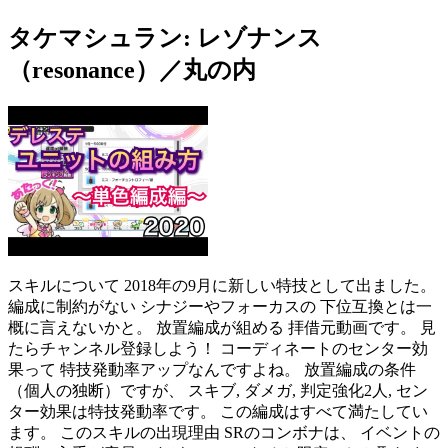
タケマシュラン: レゾナンス
（resonance）／丸の内
スキルについて 2018年の9月に新しい特技として出ました。
編成に制約がない シナジーやフォーカスの 下位互換とは一
概に言えないかと。 放置編成が組める 拝借元動画です。 見
たらチャンネル登録しよう！ コーディネートのセンター効
果って 特技発動率アップなんですよね。 放置編成の条件
（個人の独断）ですが、 スキブ, ダメガ, 判定強化2人, セン
ター効果は特技発動率です。 この編成はすべて満たしてい
ます。 このスキルの出現理由 SRのコンボナは、 イベントの