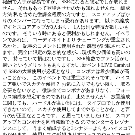
報酬で入手が容易ですが、 SSRになると限定でしか取れま
せん。 それもあって登場させたのかも知れませんね。 編成
方法 私も含めた微課金程度の方ですと、 スコアアップばか
りのメンバーになってしまう恐れがあります。 以下の編成
ですとスコアアップが3人おり、 1人は別な特技が欲しいも
のです。 そういう時にあると便利かもしれません。 イベラ
ンであれば、 コーディネイトより チューニングが重宝され
るかと。 記事のコメントに使用された 感想が記載されてい
ます。 完全に限定の繋ぎ的な感が.... 現状希少価値も高いの
で、 持っていて損はないですし、 SSR複数でファン活がし
易い というメリットもありますが.... 新ベントLIVE Carnival
で SSRの大量使用が必須となり、 コンボナは希少価値が高
いことから、 このイベントでは重宝されそうです。 ハイス
コア狙いでスカチケ候補？ お気に入りでもない限り、 取る
必要もないかと。 微課金でコンボナがあまりなく、 フォー
カス編成を想定するのであれば、 止めませんが.... 放置編成
に関しても、 ハードルが高い割には、 タイプ曲でしか使用
できないので、 スカチケ使用してまでやることかな、 と言
うのが正直なところです。 と思っていましたけど、 スコア
アップとコンボナを同時発動できる のでセンターをレゾナ
ンスにして、 うまく編成すると3シナジーよりも ハイスコア
をだせます。 使用しての感想 ありすフェスでやっとコーデ