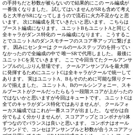
の手持ちだと秒数が被らないので結果的にこの ール編成が
一番強くなりました。 試してはいませんがSRも含めて考え
ると大半がSRになってしまうので流石に火力不足かなと思
います。 次にB編成を見ていきたいと思います。 こちらは
ブースト編成になります。 ユニットBもユニットAと同じく
全キャラがダンス特化の ール編成になります。 こうするこ
とでユニットAのダンスモチーフのスコア率アップに繋げま
す。 因みにセンターは クールのールステップのを持ってい
なかったので全編成の中で 唯一SRで代用しました。 最後に
ユニットCを見ていきます。 ここで今回当てたクールアンサ
ンブルのしぶりん登場です。 クールアンサンブルを最大限
に発揮するためにユニットCは全キャラがクールで統一して
あります。 実はユニットA、Bもそのために可能な限りクー
ルで揃えました。 ユニットA、Bのールシンフォニー、スキ
ルブーストがクールだったらもう一段階スコアが上がったの
ではないかと思いますが今回はキュートです。 ユニットCは
全てのキャラがダンス特化ではありませんが、 クールフォ
ーカス編成ではこれが一番スコアが出ました。 なぜかは自
分でもよく分かりませんが、スコアアップとコンボナが1体
ずつなのでバランスは良いと思います。 コンボナはオール
ラウンドで、コンセはアンサンブルと秒数が合うスコアアッ