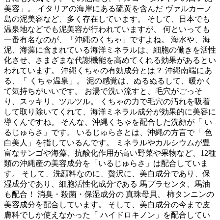
美容」。 イタリアの海岸にある硫黄を含んだ ヴァルカーノ
島の泥美容など、多く存在しています。 そして、日本でも
温泉地などでも泥美容が行われていますが、 何といっても
一番有名なのが、「沖縄のくちゃ」ですよね。 海水や、海
泥、海藻に含まれている海洋ミネラルは、細胞の働きを活性
化させ、さまざまな代謝機能を高めてくれる効果があるとい
われています。 沖縄くちゃの有効成分とは？ 沖縄南端にあ
る、「 くちゃ温泉」。 泥の感覚は、ぬるぬるして、暖かく
て気持ちがいいです。 お湯で洗い流すと、毛穴がごっそ
り、スッキリ、ツルツル。 くちゃの力で毛穴の汚れを吸着
して取り除いてくれて、海洋ミネラル成分が効果的に美容に
導くんですね。 そんな、沖縄くちゃを配合した洗顔が「 い
るじゅらさ」です。 いるじゅらさとは、沖縄の方言で「 色
白美人」を指しているんです。 ミネラルやカルシウムが豊
富なサンゴや海藻、抗酸化作用が高い野菜や果物など、12種
類の沖縄産の美容成分を「いるじゅらさ」は配合していま
す。 そして、洗顔料なのに、贅沢に、美白成分であり、保
湿成分であり、細胞活性化成分である 馬プラセンタ、馬油
も配合！ 消臭・殺菌・保湿成分の 真珠母貝、 柿タンニンの
美容成分を配合しています。 そして、美白成分の今まで皮
膚科でしか使えなかった「 ハイドロキノン」を配合してい