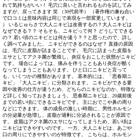
れて気持ちがいい！ 毛穴に良いと言われるものを試してみ
ますが、戻ってきます 笑 （30代前半） （著作権の兼ね合い
で口コミは意味内容は同じで表現を一部変更しています。
） いるじゅらさで大人ニキビは改善するの？大人ニキビは
なぜできる？？ そもそも、ニキビって何？ どうしてできる
の？ 若い頃のニキビとは何か違う？？と思ったので、詳し
く調べてみました。 ニキビができるのはなぜ？ 直接の原因
は、毛穴に皮脂が詰まることです。 毛穴に詰まった皮脂を
エサとしてアクネ菌が繁殖し、炎症をおこした状態がニキビ
です。 場合によっては、痛みを伴うこともあり炎症が酷く
なってしまうこともあります。 ひと口にニキビと言って
も、いくつかの種類があります。 基本的には、「思春期ニ
キビ」「大人ニキビ」に分類されます。 ニキビができる要
因や改善の仕方が違うため、どちらのニキビなのか、特徴な
ど詳しく知っておきましょう。 思春期ニキビは、20歳前後
までの若い頃にできるニキビです。 主におでこや鼻の周り
などにできます。 体の成長の激しい時期に、男性ホルモン
の分泌量が急増し、皮脂が過剰に分泌されることが原因で
す。 皮脂はアクネ菌のエサになってしまうため、若い頃は
ニキビはできやすいのです。 一方、大人ニキビは、あごや
口の周りにできやすいのが特徴です。 こちらは、ホルモン