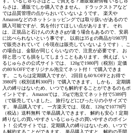
す。 いるじゅらさはどこで買える？通販最新情報 いるじゅ
らさは、通販でしか購入できません。 ドラックストアなど
では品質管理の点からおいていないようです。 楽天や
Amazonなどのネットショッピングでは取り扱いがあるので
購入可能ですが、気を付けてほしい点があります。 それ
は、正規品と石けんの大きさgが違う場合もあるので、安易
に比べられないという事です。 以前は35ｇの商品が1987円
で販売されていて（今現在は販売していないようです）、こ
の場合は、金額が同じくらいなので、注意が必要です。 お
得と思っても損をしてしまうこともあります。 例えば、い
るじゅらさの公式サイトでは、 120gで1980円（税別）定価
の80％OFFでオリジナル泡立てネット付！ で購入できま
す。 こちらは定期購入ですが、 2回目も60％OFFとお得で
3980円（税別送料300円）で購入できます。 しかも、 定期購
入の縛りはないため、いつでも解約することができるのもポ
イントです。 Amazonでは、35gで泡立てネット付で5389円
（で販売していました。 旅行などにぴったりの小サイズで
す。 単品購入です。 一方楽天では、現在、120gで10778円
（税込）送料無料 で単品購入できます。 解約も安心！定期
縛りなしの買いやすさ いるじゅらさの買いやすさのポイン
ト！ 公式サイトでは、定期購入の縛りはないため、いつで
も解約することができます。 単品購入ですと、解約の手間