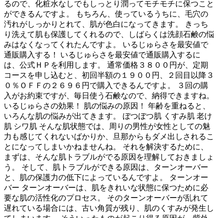
るので、化粧水なしでもしっとり潤ってモチモチに保つこと
ができるんですよ。 もちろん、使っているうちに、毛穴の
汚れがしっかりとれて、肌が色白になってきます。 きっち
り洗えて肌も保護してくれるので、しばらくは洗顔石鹸の悩
みはなくなってくれたんですよ。 いるじゅらさを最安値で
通販購入する！ いるじゅらさを最安値で通販購入するに
は、公式ＨＰを利用します。 通常価格３８００円が、定期
コースを申し込むと、初回半額の１９００円、２回目以降３
０％ＯＦＦの２６９６円で購入できるんですよ。 ３回の購
入がお約束ですが、毎日使う石鹸なので、納得できますね。
いるじゅらさの効果！ 肌の悩みの原因！ 年齢を重ねると、
いろんな肌の悩みが出てきます。 ぼつぼつ肌 くすみ肌 老け
肌 シワ肌 そんな肌状態では、周りの男性が女性としての魅
力も感じてくれないばかりか、旦那からもダメ出しされるこ
とになってしまいかねませんね。 それを解決するために、
まずは、そんな肌トラブルがでる原因を理解しておきましょ
う。 そして、肌トラブルができる原因は、ターンオーバー
と、肌の保護力の低下によっているんですよ。 ターンオー
バー ターンオーバーは、肌をきれいな状態に保つために必
要な肌の活性化のプロセス。 そのターンオーバーが乱れて
遅れている場合には、古い角質が残り、肌のくすみが発生し