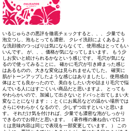
いるじゅらさの悪評を徹底チェックすると、、、 少量でも
泡立つし、泡もとっても濃密。 クレイ洗顔によくあるよう
な洗顔後のつっぱりは気にならなくて、使用感はとってもい
いんです。 が、、、価格が気になってしまいます。 もう少
しお安いと続けられるかなという感じです。 毛穴が気にな
るので使ってみることに。 確かに毛穴が引き締まった感じ
はあるものの、大きな変化は見られませんでした。 確実に
肌がトーンアップしたような感じはありましたし、使用感自
体はとても良かったので、美白をしたい方や詰まり毛穴で悩
んでいる人にはすごくいい商品だと思いますよ。 とっても
やわらかいので、加減して出さないとドバっと出てしまい大
変なことになります；；とくにお風呂などの温かい場所では
さらにやわらかくなるので、少しずつ出すといいと思いま
す。 それだけ気を付ければ、少量でも濃密な泡がしっかり
できるのでお得だと思います。 （著作権の兼ね合いで口コ
ミは意味内容は同じで表現を一部変更しています。 ） この