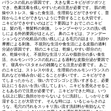
バランスの乱れが原因です。 大きな黄ニキビがポツポツと
でき、色素沈着を残しやすいため注意が必要です。 肌の乾
燥やストレス、偏った食生活、生理前などができやすく、普
段からニキビができないように予防することも大切です。
ニキビができやすいのはどこ？要因は？ おでこのニキビ
は、髪の毛・整髪料の刺激。 シャンプーやリンスの洗い残
しによる外的要因がほとんど。 鼻のニキビは、ファンデー
ションなどの化粧品の洗い残しによる毛穴の詰まり、洗顔や
摩擦による刺激。 不規則な生活や食生活による皮脂の過剰
分泌が原因です。 頬のニキビは、乾燥しやすい部分のた
め、乾燥や冷え、不規則な生活リズムや脂肪分の多い食生
活、ホルモンバランスの乱れによる過剰な皮脂分泌が要因で
す。 寝具やバスタオルの雑菌なども注意が必要です。 あご
のニキビは、ストレスや冷え、生理前のホルモンバランスの
乱れなどが絡み合い起こることが多いです。 ニキビができ
てしまったからと、強い力でゴシゴシと洗いすぎると、必要
以上にうるおいを洗い流してしまい、ニキビを悪化させるこ
ともあるので注意が必要です。 ニキビができた時は、いつ
も以上に肌に負担がかからないように洗顔し、しっかりと保
湿することが大切です。 そんな時には、いるじゅらさのよ
うな、毛穴の汚れをスッキリ洗い流す洗顔料が有効なんで