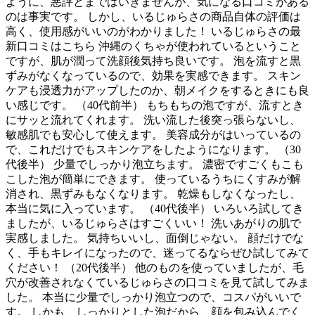
ように、悪評とまではいきませんが、気になる口コミがある
のは事実です。 しかし、いるじゅらさの商品自体の評価は
高く、使用感がいいのがわかりました！ いるじゅらさの最
新口コミはこちら 沖縄のくちゃが使われているということ
ですが、肌が潤って洗顔後気持ち良いです。 泡を流すと黒
ずみがなくなっているので、効果を実感できます。 スキン
ケアも浸透力がアップしたのか、朝メイクをするときにも良
い感じです。 （40代前半） もちもちの泡ですが、流すとき
にサッと流れてくれます。 洗い流した後突っ張らないし、
敏感肌でも安心して使えます。 美容成分がはいっているの
で、これだけでもスキンケアをしたようになります。 （30
代後半） 少量でしっかり泡立ちます。 濃密ですごくもこも
こした泡が簡単にできます。 使っているうちにくすみが解
消され、黒ずみもなくなります。 乾燥もしなくなったし、
本当に気に入っています。 （40代後半） いろいろ試してき
ましたが、いるじゅらさはすごくいい！ 洗いあがりの肌で
実感しました。 気持ちいいし、面倒じゃない。 顔だけでな
く、手もキレイになったので、迷ってるならぜひ試してみて
ください！ （20代後半） 他のものを使っていましたが、毛
穴が改善されなくているじゅらさの口コミを見て試してみま
した。 本当に少量でしっかり泡立つので、コスパがいいで
す。 しかも、しっかりとした泡だから、顔を包み込んでく