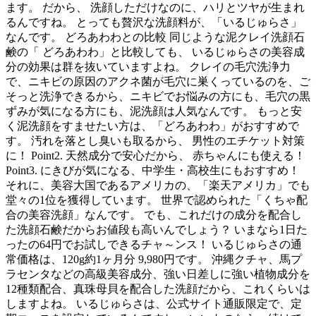
ます。 だから、 洗顔しただけなのに、ハリとツヤが生まれ
るんですね。 とっても贅沢な洗顔料が、「いるじゅらさ」
なんです。 どろあわわとの比較 同じような泥クレイ洗顔石
鹸の「 どろあわわ」と比較しても、 いるじゅらさの美容成
分の効果は群を抜いていますよね。 クレイの毛穴洗浄力
で、ニキビの原因のアクネ菌が毛穴に巣くっているのを、ご
そっと洗浄できるから、ニキビでお悩みの方にも、毛穴の黒
ずみが気になる方にも、泥洗顔は人気なんです。 もっと安
く泥洗顔をすませたい方は、「どろあわわ」がおすすめで
す。 汚れを落とし臭いも取るから、 男性のエチケット対策
に！ Point2. 天然成分で安心だから、 赤ちゃんにも使える！
Point3. にきびが気になる、中学生・高校生にもおすすめ！
それに、美容大国であるアメリカの、「楽天アメリカ」でも
堂々の1位を獲得しています。 世界で認められた「くちゃ配
合の美容洗顔」なんです。 でも、これだけの成分を配合し
た洗顔石鹸だからお値段も高いんでしょう？ いまなら1日た
ったの64円でお試しできるチャ～ンス！ いるじゅらさの通
常価格は、120g約1ヶ月分 9,980円です。 沖縄クチャ、馬プ
ラセンタなどの高級美容成分、強い日差しに強い植物成分を
12種類配合、真珠母貝を配合した洗顔だから、これくらいは
しますよね。 いるじゅらさは、公式サイト通販限定で、定