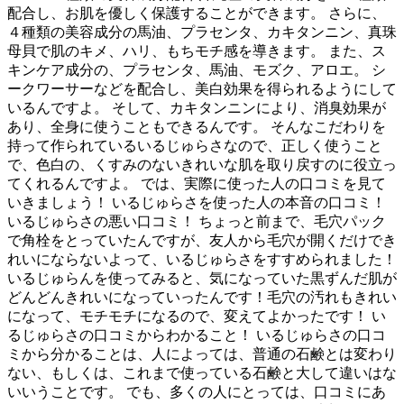
配合し、お肌を優しく保護することができます。 さらに、
４種類の美容成分の馬油、プラセンタ、カキタンニン、真珠
母貝で肌のキメ、ハリ、もちモチ感を導きます。 また、ス
キンケア成分の、プラセンタ、馬油、モズク、アロエ。 シ
ークワーサーなどを配合し、美白効果を得られるようにして
いるんですよ。 そして、カキタンニンにより、消臭効果が
あり、全身に使うこともできるんです。 そんなこだわりを
持って作られているいるじゅらさなので、正しく使うこと
で、色白の、くすみのないきれいな肌を取り戻すのに役立っ
てくれるんですよ。 では、実際に使った人の口コミを見て
いきましょう！ いるじゅらさを使った人の本音の口コミ！
いるじゅらさの悪い口コミ！ ちょっと前まで、毛穴パック
で角栓をとっていたんですが、友人から毛穴が開くだけでき
れいにならないよって、いるじゅらさをすすめられました！
いるじゅらんを使ってみると、気になっていた黒ずんだ肌が
どんどんきれいになっていったんです！毛穴の汚れもきれい
になって、モチモチになるので、変えてよかったです！ い
るじゅらさの口コミからわかること！ いるじゅらさの口コ
ミから分かることは、人によっては、普通の石鹸とは変わり
ない、もしくは、これまで使っている石鹸と大して違いはな
いいうことです。 でも、多くの人にとっては、口コミにあ