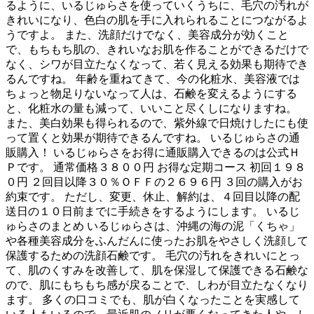
るように、いるじゅらさを使っていくうちに、毛穴の汚れが
きれいになり、色白の肌を手に入れられることにつながるよ
うですよ。 また、洗顔だけでなく、美容成分が効くこと
で、もちもち肌の、きれいなお肌を作ることができるだけで
なく、シワが目立たなくなって、若く見える効果も期待でき
るんですね。 年齢を重ねてきて、今の化粧水、美容液では
ちょっと物足りないなって人は、石鹸を変えるようにする
と、化粧水の量も減って、いいこと尽くしになりますね。
また、美白効果も得られるので、紫外線で日焼けしたにも使
って置くと効果が期待できるんですね。 いるじゅらさの通
販購入！ いるじゅらさをお得に通販購入できるのは公式Ｈ
Ｐです。 通常価格３８００円 お得な定期コース 初回１９８
０円 ２回目以降３０％ＯＦＦの２６９６円 ３回の購入がお
約束です。 ただし、変更、休止、解約は、４回目以降の配
送日の１０日前までに手続きをするようにします。 いるじ
ゅらさのまとめ いるじゅらさは、沖縄の海の泥「くちゃ」
や各種美容成分をふんだんに使ったお肌をやさしく洗顔して
保護するための洗顔石鹸です。 毛穴の汚れをきれいにとっ
て、肌のくすみを改善して、肌を保湿して保護できる石鹸な
ので、肌にもちもち感が戻ることで、しわが目立たなくなり
ます。 多くの口コミでも、肌が白くなったことを実感して