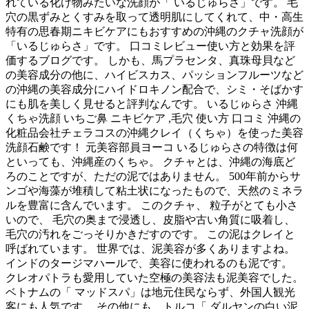
れている化け物みたいな洗顔が「 いるじゅらさ」です。 毛
穴の黒ずみとくすみを取って透明肌にしてくれて、中・高生
特有の思春期ニキビケアにもおすすめの沖縄のクチャ洗顔が
「いるじゅらさ」です。 口コミレビュー使い方と効果を評
価するブログです。 しかも、馬プラセンタ、真珠母貝など
の美容成分の他に、ハイビスカス、パッションフルーツなど
の沖縄の美容成分にハイドロキノン配合で、シミ・そばかす
にも肌を美しく見せると評判なんです。 いるじゅらさ 沖縄
くちゃ洗顔 いちご鼻 ニキビケア ,毛穴 使い方 口コミ 沖縄の
化粧品会社チェラコスの沖縄クレイ（くちゃ）を使った美容
洗顔石鹸です！ 元美容部員ヨーコ いるじゅらさの特徴は何
といっても、沖縄産のくちゃ。 クチャとは、沖縄の海底ど
ろのことですが、ただの泥ではありません。 500年前からサ
ンゴや海藻が堆積して粘土状になったもので、天然のミネラ
ルを豊富に含んでいます。 このクチャ、 粒子がとても小さ
いので、 毛穴の奥まで浸透し、皮脂や古い角質に吸着し、
毛穴の汚れをごっそりかきだすのです。 この泥はクレイと
呼ばれています。 世界では、泥美容が多くありますよね。
インドのタージマハールで、美容に使われるのも泥です。
クレオパトラも愛用していた空極の美容法も泥美容でした。
ベトナムの「 マッドスパ」は地元住民ならず、外国人観光
客にも人気です。 その他にも、トルコ「 ダルヤンの白い泥