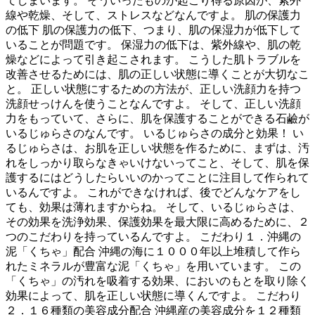
てしまいます。 そういったものが起こり得る原因が、紫外
線や乾燥、そして、ストレスなどなんですよ。 肌の保護力
の低下 肌の保護力の低下、つまり、肌の保湿力が低下して
いることが問題です。 保湿力の低下は、紫外線や、肌の乾
燥などによって引き起こされます。 こうした肌トラブルを
改善させるためには、肌の正しい状態に導くことが大切なこ
と。 正しい状態にするための方法が、正しい洗顔力を持つ
洗顔せっけんを使うことなんですよ。 そして、正しい洗顔
力をもっていて、さらに、肌を保護することができる石鹼が
いるじゅらさのなんです。 いるじゅらさの成分と効果！ い
るじゅらさは、お肌を正しい状態を作るために、まずは、汚
れをしっかり取らなきゃいけないってこと、そして、肌を保
護するにはどうしたらいいのかってことに注目して作られて
いるんですよ。 これができなければ、後でどんなケアをし
ても、効果は薄れますからね。 そして、いるじゅらさは、
その効果を洗浄効果、保護効果を最大限に高めるために、２
つのこだわりを持っているんですよ。 こだわり１．沖縄の
泥「くちゃ」配合 沖縄の海に１０００年以上堆積して作ら
れたミネラルが豊富な泥「くちゃ」を用いています。 この
「くちゃ」の汚れを吸着する効果、においのもとを取り除く
効果によって、肌を正しい状態に導くんですよ。 こだわり
２．１６種類の美容成分配合 沖縄産の美容成分を１２種類