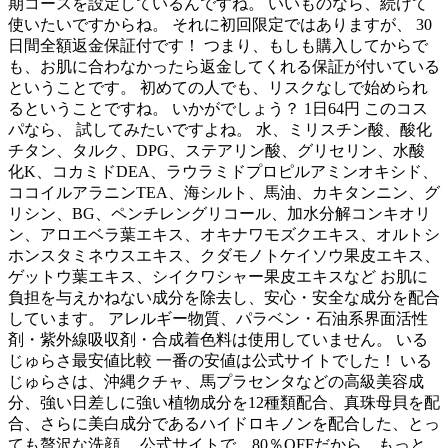
期コースを設定しているんですね。 いいものなら、続けて
使いたいですからね。 それに初回限定ではありますが、 30
日間全額返金保証付です！ つまり、もしも購入してからで
も、お肌に合わなかったら返金してくれる保証が付いている
ということです。 初めての人でも、リスクなしで始められ
るということですね。 いかがでしょう？ 1日64円 このコス
パなら、 試してみたいですよね。 水、ミリスチン酸、酸化
チタン、タルク、DPG、ステアリン酸、グリセリン、水酸
化K、コカミドDEA、ラウラミドプロピルアミンオキシド、
ココイルアラニンTEA、海シルト、馬油、カキタンニン、グ
リシン、BG、ペンチレングリコール、加水分解コンキオリ
ン、アロエベラ葉エキス、オキナワモズクエキス、オルトシ
ホンスタミネウスエキス、クダモノトケイソウ果皮エキス、
ゲットウ葉エキス、シイクワシャー果皮エキスなど お肌に
負担を与えかねない成分を除去し、安心・安全な成分を配合
しています。 アレルギー物質、パラベン・石油系界面活性
剤・紫外線吸収剤・合成着色料は使用していません。 いる
じゅらさ最安値比較 一番の安値は公式サイトでした！ いる
じゅらさは、沖縄クチャ、馬プラセンタなどの高級美容成
分、強い日差しに強い植物成分を12種類配合、真珠母貝を配
合、さらに美白成分であるハイドロキノンを配合した、とっ
ても贅沢な洗顔。 公式サイトで、80％OFFだから、もっと