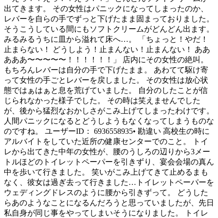
出てきます。 その女性はパニックになってしまったのか、
レバーを自らの手でずっと下げたまま固まっておりました。
そうこうしている間にもソフトクリームがどんどん出ます。
みるみるうちに皿から溢れて床へ…。 「ちょっと！やだ！
止まらない！ どうしよう！止まんない！止まんない！ ああ
あああ〜〜〜〜〜！！！！！！」 店内にその女性の絶叫。
もちろんレバーは自分の手で下げたまま。 あわてて駆け寄
って女性の手ごとレバーを戻しました。 その女性は放心状
態ではぁはぁと息を荒げていました。 自分のしたことが信
じられなかった様子でした。 その時は笑えませんでした
が、後から猛烈なおかしさがこみ上げてしまったわけです。
人間パニックになるとどうしようもなくなってしまうものな
のですね。 ユーザーID： 6936558935• 勘違い 高校生の時に
アルバイトをしていた近所の健康センターでのこと。 トイ
レから出てきた中年の女性が、腰のうしろの辺りから3メー
トルほどのトイレットペーパーを引きずり、宴会会場の真ん
中を歩いて行きました。 笑いがこみ上げてきて止めるまも
なく、彼女は過ぎ去って行きました…トイレットペーパーを
ウェディングドレスのように腰から引きずって。 どうした
らあのようなことになるんだろうと思っていましたが、先日
私自身が同じ事をやってしまいそうになりました。 トイレ