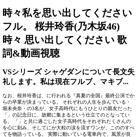
時々私を思い出してください
フル。 桜井玲香(乃木坂46)
時々 思い出してください 歌
詞&動画視聴
VSシリーズ シャゲダンについて長文失
礼します。私は現在フルブ、マキブ...
なお、桜井玲香は、に行われる『真夏の全国』最終公演でか
らの卒業が決まっている。 それぞれの人生を歩んでいる・
堀未央奈・の3名が、女子高時代にもうひとりの親友だった
「」の記念日に、故郷に集まるという仕立てのとなってい
る。 「」と共に過ごした女子高時代をそれぞれたくさんの
を心に刻み、そしてにが大粒の涙を流すワンが、こののすべ
てを物語っている。 実際に動いている電車内で、風景が良