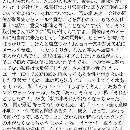
人にも笑われるし、NTTの人も若干、苦笑い。 超恥ずかし
かった！会社だと、祝電打つより弔電打つほうが圧倒的に多
いんですよね〜。 それでついつい。 言い訳 あと、会社の同
僚が取引先からメールで嫌なことを言われて。 もちろん仕
事上の話で、意見の相違と言うことなんですが。 で、その
取引先さんの名字に｢馬｣が付くんですよ。 同僚はそのメー
ルに相当頭に来たらしく、｢あの馬野郎、ヒヒーンと鳴いて
ばっかりで…、ほんと腹立つわ！｣と言う一文を加えて私に
メールを転送。 …したつもりが、なんと本人へ返信を！！
本人から｢馬です。 先程は言いすぎました｣と返信があり、
そこで初めて誤送信に気づいたそうです。 その仕事に関わ
ってない私達は大爆笑でしたが、本人は真っ青でした…。
ユーザーID： 7188713952• 雨水って ある女性と付き合い出
した頃 彼女「あの、車の窓を洗うピューって出てくる水あ
る じゃん」 私 「んっ？・・・（しばらく考え）、ああウィ
ンド ウォッシャーね」 彼女「あっ、そうそう」 私 「それが
どうしたの？」 彼女「私の車それが出なくなっちゃった
の。 雨が最近 降ってないからねえ」 私 「・・・（全く意味
不明）・・何で雨と関係あるの？」 彼女「だって、あれっ
て雨水使っているんでしょ。 だから雨が降らないとタンク
の水がなくなっちゃう じゃん」 私 「え〜〜！！違うって、
あれは専用の液体で、 なくなったらガソリンスタンドなん