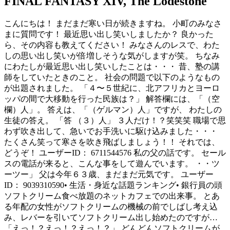
FINAL FANTASY XIV, The Lodestone
こんにちは！ まだまだ寒い日が続きますね。 小町のみなさ
まに質問です！ 最近思い出し笑いしましたか？ 良かった
ら、その内容も教えてください！ みなさんのレスで、わた
しの思い出し笑いが倍増しそうな気がしますが笑。 ちなみ
にわたしが最近思い出し笑いしたことは・・・ 昔、塾の講
師をしていたときのこと。 社会の問題で以下のようなもの
が出題されました。 「４〜５世紀に、北アフリカとヨーロ
ッパの間で大移動を行った民族は？」 解答欄には、「（空
欄）人」。 答えは、「（ゲルマン）人」ですが、 わたしの
生徒の答え。 「答 （３）人」 ３人だけ！？笑笑笑 職場で思
わず吹き出して、急いでお手洗いに駆け込みました・・・
たくさん笑って寒さを吹き飛ばしましょう！！ それでは、
どうぞ！ ユーザーID： 6711544576 私の父の話です。 セール
スの電話が来ると、こんな事をして遊んでいます。 ・・ツ
ーツー」 父は今年６３歳、まだまだ元気です。 ユーザー
ID： 9039310590• 生活・身近な話題ランキング• 銀行員の頭
ソフトクリーム食べ放題のネットカフェでの出来事。 とあ
る年配の女性がソフトクリームの機械の前でしばし考え込
み、レバーを引いてソフトクリーム出し始めたのですが…
「えっ！？えっ！？えっ！？」 どんどんソフトクリームが