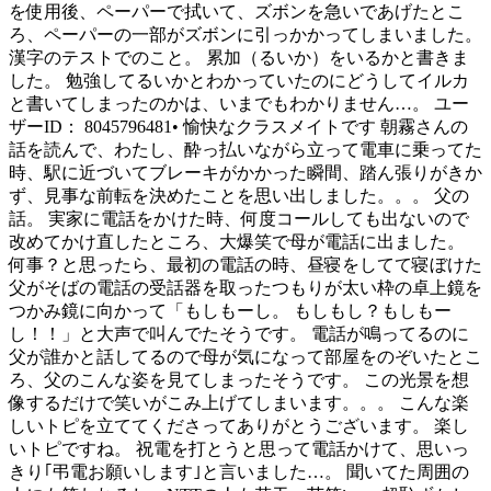
を使用後、ペーパーで拭いて、ズボンを急いであげたとこ
ろ、ペーパーの一部がズボンに引っかかってしまいました。
漢字のテストでのこと。 累加（るいか）をいるかと書きま
した。 勉強してるいかとわかっていたのにどうしてイルカ
と書いてしまったのかは、いまでもわかりません…。 ユー
ザーID： 8045796481• 愉快なクラスメイトです 朝霧さんの
話を読んで、わたし、酔っ払いながら立って電車に乗ってた
時、駅に近づいてブレーキがかかった瞬間、踏ん張りがきか
ず、見事な前転を決めたことを思い出しました。。。 父の
話。 実家に電話をかけた時、何度コールしても出ないので
改めてかけ直したところ、大爆笑で母が電話に出ました。
何事？と思ったら、最初の電話の時、昼寝をしてて寝ぼけた
父がそばの電話の受話器を取ったつもりが太い枠の卓上鏡を
つかみ鏡に向かって「もしもーし。 もしもし？もしもー
し！！」と大声で叫んでたそうです。 電話が鳴ってるのに
父が誰かと話してるので母が気になって部屋をのぞいたとこ
ろ、父のこんな姿を見てしまったそうです。 この光景を想
像するだけで笑いがこみ上げてしまいます。。。 こんな楽
しいトピを立ててくださってありがとうございます。 楽し
いトピですね。 祝電を打とうと思って電話かけて、思いっ
きり｢弔電お願いします｣と言いました…。 聞いてた周囲の