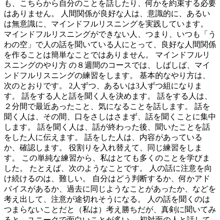
も、こちらから自分のことを話したり、何かを約束する必要
はありません。 人間関係が良好な人は、意識的に、あるい
は無意識に、マインドフルリスニングを実践しています。
マインドフルリスニングができない人、つまり、いつも「う
わの空」で人の話を聞いている人にとって、良好な人間関係
を作ることは簡単なことではありません。 マインドフルリ
スニングのやり方 の８週間のコースでは、しばしば、マイ
ンドフルリスニングの練習をします。 基本的なやり方は、
次のとおりです。 2人ずつ、あるいは3人ずつ組になりま
す。 話をする人と話を聞く人を決めます。 話をする人は、
２分間で最近あったこと、気になることを話します。 話を
聞く人は、その間、口をさしはさまず、話を聞くことに集中
します。 話を聞く人は、話が終わった後、聞いたことを話
をした人に伝えます。 話をした人は、内容があっている
か、確認します。 役割りを入れ替えて、同じ練習をしま
す。 この単純な練習から、私はとても多くのことを学びま
した。 たとえば、次のようなことです。 人の話に注意を向
け続けるのは、難しい。 自分はどう判断するか、何かアド
バイスがあるか、過去に同じようなことがあったか、などを
考え出して、注意が途切れそうになる。 人の話を聞くのは
つまらないことだと（私は）考え勝ちだが、真剣に聞いてみ
ると、ユニークで面白いことが多い。 初対面の人と話して