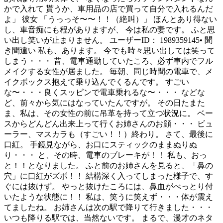
かで入れて 貰うか、車用品の店で買って自分で入れるんだ
よ」 彼女 「うっっそ〜〜！！（絶叫）」 ほんとあり得ない
し、車音痴にも程がありますが、 今は私の妻です。 ふと思
い出し笑いが止まりません。 ユーザーID： 1989359145• 聞
き間違い 私も、あります。 今でも時々思い出しては笑って
しまう・・・ 昔、電車通勤していたころ、必ず車内でフル
メイクする女性が居ました。 毎朝、同じ時間の電車で、メ
イクボックス抱えて乗り込んでくるんです。 すごい
な〜・・・良くスッピンで電車乗れるな〜・・・ などな
ど、前々から気にはなっていたんですが。 その日たまた
ま、私は、その女性の前に吊革を持って立つ状況に。 ベー
スからどんどん出来上って行くお姉さんのお顔・・・ ビュ
ーラー、マスカラも（すごい！！）終わり。 さて、最後に
口紅。 手鏡見ながら、お口にスティックのままぬりぬ
り・・・ と、その時、電車のブレーキが！！ 私も、おっ
と！！となりました。 ふと前のお姉さんを見ると、「鼻の
穴」に口紅がズボ！！ 結構深く入ってしまった様子で、す
ぐには抜けず。 やっと抜けたころには、鼻血がべっとり付
いたような状態に！！ 私は、笑うに笑えず・・・体が震え
てましたね。 お姉さんは次の駅で降りて行きました・・・
いつも降りる駅では、当然ないです。 まるで、漫才のネタ