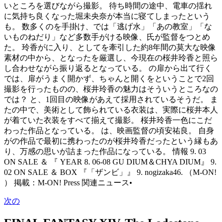
いところを選びながら撮影。 待ち時間の途中、電車の揺れ
に気持ち良くなった堀未央奈が本当に寝てしまったという
も。 数多くのを手掛け、では「逃げ水」「あの教室」「な
いものねだり」など多数手がける映像、氏が監督をつとめ
た。 玲香がに入り、としてを牽引した約8年間の莫大な映像
素材の中から、となったを厳選し、今現在の桜井玲香と照ら
し合わせながら振り返るとなっている。 の扉から出て行く
では、扉がうまく開かず、ちゃんと開くをということで2回
撮影を行ったものの、桜井玲香の魅力はそういうところなの
では？ と、1回目の映像があえて採用されているそうだ。 ま
たの中で、美術として飾られている衣装は、実際に桜井本人
が着ていた衣装をすべて揃えて撮影。 桜井玲香一色にこだ
わった作品となっている。 は、映画監督の頃安祐良。 自身
がの作品で最初に携わったのが桜井玲香だったという縁もあ
り、万感の思いが詰まった作品になっている。 情報 9. 03
ON SALE ＆ 『 YEAR 8. 06-08 GU DIUM＆CHYA DIUM』 9.
02 ON SALE ＆ BOX 『「ザンビ」』 9. nogizaka46. （M-ON!
） 掲載：M-ON! Press 関連ニュース•
次の