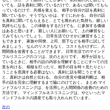
いても、話を真剣に聞いているだけで、あるいは聞いてもら
っているだけで、共感を覚える。 相手が自分の話を真剣に
聞いているか、そうでないかは、すぐにわかる。 自分の話
を真剣に聞いてもらえると、とても救われた気持ち、嬉しい
気持ちになる。 この体験をするだけでも、に参加する価値
はあると思います。 親しい人にお願いして、上の練習をし
てみてもいいでしょう。 日常生活でひそかに練習すること
もできます。 家族や同僚、上司、部下などを相手に試して
みましょう。 なんのリスクもなく、コストもかけずに、人
間関係を改善することができます。 日常生活でのマインド
フルリスニングのコツは、次のとおりです。 相手が話をし
ているときに、相手の話の内容を理解することにすべての注
意を向ける。 相槌を打ったり、相手の目を時々見たりとい
うことを意識する必要はない。 真剣に話を聞こうとする
と、真剣さは自然と伝わる。 自分の意見や価値判断は、相
手の話を完全に理解するまで脇にのけておく。 まとめ マイ
ンドフルリスニングは、を活用した人間関係の改善のための
方法です。 マインドフルネスリスニングは、やといったマ
インドフルネスの講座でも取り入れられています。
次の