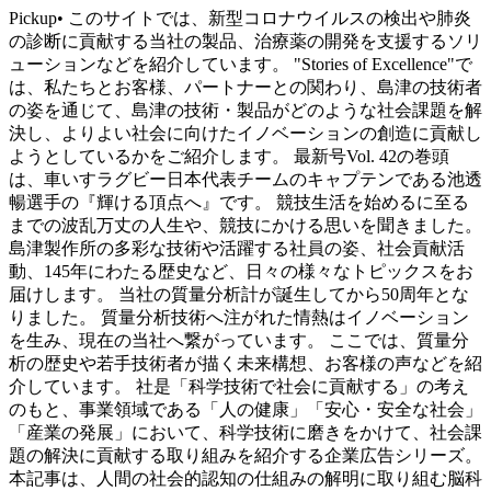
Pickup• このサイトでは、新型コロナウイルスの検出や肺炎
の診断に貢献する当社の製品、治療薬の開発を支援するソリ
ューションなどを紹介しています。 "Stories of Excellence"で
は、私たちとお客様、パートナーとの関わり、島津の技術者
の姿を通じて、島津の技術・製品がどのような社会課題を解
決し、よりよい社会に向けたイノベーションの創造に貢献し
ようとしているかをご紹介します。 最新号Vol. 42の巻頭
は、車いすラグビー日本代表チームのキャプテンである池透
暢選手の『輝ける頂点へ』です。 競技生活を始めるに至る
までの波乱万丈の人生や、競技にかける思いを聞きました。
島津製作所の多彩な技術や活躍する社員の姿、社会貢献活
動、145年にわたる歴史など、日々の様々なトピックスをお
届けします。 当社の質量分析計が誕生してから50周年とな
りました。 質量分析技術へ注がれた情熱はイノベーション
を生み、現在の当社へ繋がっています。 ここでは、質量分
析の歴史や若手技術者が描く未来構想、お客様の声などを紹
介しています。 社是「科学技術で社会に貢献する」の考え
のもと、事業領域である「人の健康」「安心・安全な社会」
「産業の発展」において、科学技術に磨きをかけて、社会課
題の解決に貢献する取り組みを紹介する企業広告シリーズ。
本記事は、人間の社会的認知の仕組みの解明に取り組む脳科