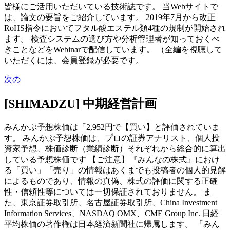
皆様にご活用いただいている技術誌です。 当Webサイトで
は、論文の要旨をご紹介しています。 2019年7月から改正
RoHS指令においてフタル酸エステル類4種の規制が開始され
ます。 検査システムの選び方や分析管理者が知っておくべ
きことなどをWebinarで配信しています。 （全編を視聴して
いただくには、会員登録が必要です。
次の
[SHIMADZU] 中期経営計画
みんかぶ予想株価は「2,952円で【買い】と評価されていま
す。 みんかぶ予想株価は、プロの証券アナリスト、個人投
資家予想、株価診断（業績診断）それぞれから総合的に算出
している予想株価です 【ご注意】『みんなの株式』におけ
る「買い」「売り」の情報はあくまでも投稿者の個人的見解
によるものであり、情報の真偽、株式の評価に関する正確
性・信頼性等については一切保証されておりません。 ま
た、東京証券取引所、名古屋証券取引所、China Investment
Information Services、NASDAQ OMX、CME Group Inc. 日経
平均株価の著作権は日本経済新聞社に帰属します。 『みん