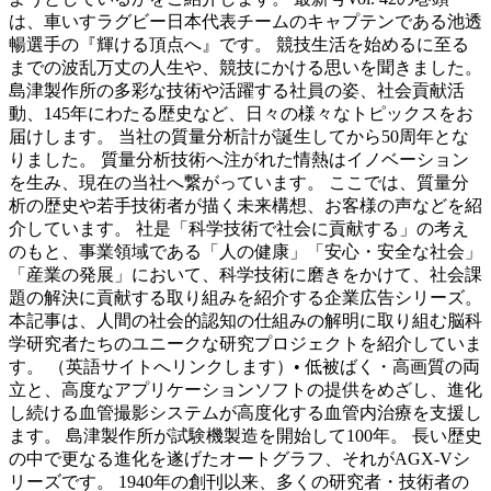
は、車いすラグビー日本代表チームのキャプテンである池透
暢選手の『輝ける頂点へ』です。 競技生活を始めるに至る
までの波乱万丈の人生や、競技にかける思いを聞きました。
島津製作所の多彩な技術や活躍する社員の姿、社会貢献活
動、145年にわたる歴史など、日々の様々なトピックスをお
届けします。 当社の質量分析計が誕生してから50周年とな
りました。 質量分析技術へ注がれた情熱はイノベーション
を生み、現在の当社へ繋がっています。 ここでは、質量分
析の歴史や若手技術者が描く未来構想、お客様の声などを紹
介しています。 社是「科学技術で社会に貢献する」の考え
のもと、事業領域である「人の健康」「安心・安全な社会」
「産業の発展」において、科学技術に磨きをかけて、社会課
題の解決に貢献する取り組みを紹介する企業広告シリーズ。
本記事は、人間の社会的認知の仕組みの解明に取り組む脳科
学研究者たちのユニークな研究プロジェクトを紹介していま
す。 （英語サイトへリンクします）• 低被ばく・高画質の両
立と、高度なアプリケーションソフトの提供をめざし、進化
し続ける血管撮影システムが高度化する血管内治療を支援し
ます。 島津製作所が試験機製造を開始して100年。 長い歴史
の中で更なる進化を遂げたオートグラフ、それがAGX-Vシ
リーズです。 1940年の創刊以来、多くの研究者・技術者の