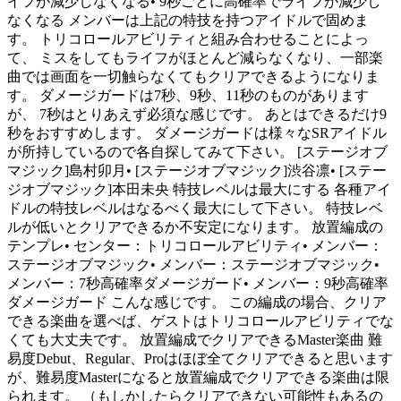
イフが減少しなくなる• 9秒ごとに高確率でライフが減少し
なくなる メンバーは上記の特技を持つアイドルで固めま
す。 トリコロールアビリティと組み合わせることによっ
て、 ミスをしてもライフがほとんど減らなくなり、一部楽
曲では画面を一切触らなくてもクリアできるようになりま
す。 ダメージガードは7秒、9秒、11秒のものがあります
が、 7秒はとりあえず必須な感じです。 あとはできるだけ9
秒をおすすめします。 ダメージガードは様々なSRアイドル
が所持しているので各自探してみて下さい。 [ステージオブ
マジック]島村卯月• [ステージオブマジック]渋谷凛• [ステー
ジオブマジック]本田未央 特技レベルは最大にする 各種アイ
ドルの特技レベルはなるべく最大にして下さい。 特技レベ
ルが低いとクリアできるか不安定になります。 放置編成の
テンプレ• センター：トリコロールアビリティ• メンバー：
ステージオブマジック• メンバー：ステージオブマジック•
メンバー：7秒高確率ダメージガード• メンバー：9秒高確率
ダメージガード こんな感じです。 この編成の場合、クリア
できる楽曲を選べば、ゲストはトリコロールアビリティでな
くても大丈夫です。 放置編成でクリアできるMaster楽曲 難
易度Debut、Regular、Proはほぼ全てクリアできると思います
が、難易度Masterになると放置編成でクリアできる楽曲は限
られます。 （もしかしたらクリアできない可能性もあるの