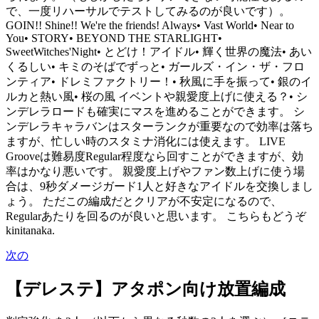
で、一度リハーサルでテストしてみるのが良いです）。
GOIN!! Shine!! We're the friends! Always• Vast World• Near to
You• STORY• BEYOND THE STARLIGHT•
SweetWitches'Night• とどけ！アイドル• 輝く世界の魔法• あい
くるしい• キミのそばでずっと• ガールズ・イン・ザ・フロ
ンティア• ドレミファクトリー！• 秋風に手を振って• 銀のイ
ルカと熱い風• 桜の風 イベントや親愛度上げに使える？• シ
ンデレラロードも確実にマスを進めることができます。 シ
ンデレラキャラバンはスターランクが重要なので効率は落ち
ますが、忙しい時のスタミナ消化には使えます。 LIVE
Grooveは難易度Regular程度なら回すことができますが、効
率はかなり悪いです。 親愛度上げやファン数上げに使う場
合は、9秒ダメージガード1人と好きなアイドルを交換しまし
ょう。 ただこの編成だとクリアが不安定になるので、
Regularあたりを回るのが良いと思います。 こちらもどうぞ
kinitanaka.
次の
【デレステ】アタポン向け放置編成