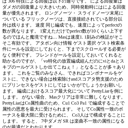
は 306 特技による回復は以下の通りです。 による回復量は
ダメガの回復量より大きいため、同時発動時にはによる回復
量が優先されます。 ロングノーツ・ スライドノーツ末尾に
ついている フリックノーツは、直接接続されている部分以
外は残ります。 速度 同じ編成でも、速度によってperfectの
数が異なります。 1変えただけでperfect数が10くらい上下す
るのでほんと魔境ですね… Masは速度1. 1刻みの検証がそこ
そこ有効です。 アタポン向け情報 ゲスト選択 ゲスト検索条
件にールを設定にしておくと、下までスクロールする必要が
なく便利です。 フレンドがールを設定しておいてくれると
助かるのですが、「vo特化の放置編成組んだのにviとdaとス
キブのールゲストしか出てこねぇ！」となることが多々あり
ます。 これをご覧のみなさん、できればコンボナールをゲ
ストに、できない場合は検索除けandスコアタ勢支援のため
にプリンセスをゲストにしては いかがでしょうかお願いし
ます。 編成におけるスコア最大化について PrettyLiarを例に
します。 がない場合、Masクリアは非常に難しくなります。
PrettyLiarはCo属性曲のため、Cu1 Co3 Pa1 で編成することで
属性の恩恵を最大に受けられます。 そしてCo属性一致のボ
ーナスを最大限に受けるために、 Co3人はで構成することに
します。 すると、 7中ダメガ SR は楽曲不一致の属性になる
のが最適だとわかります。