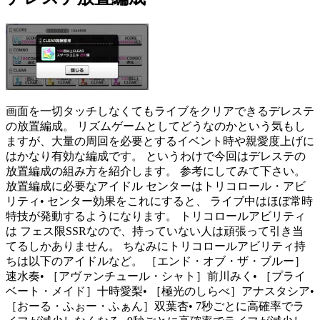
画面を一切タッチしなくてもライブをクリアできるデレステ
の放置編成。 リズムゲームとしてどうなのかという気もし
ますが、大量の周回を必要とするイベント時や親愛度上げに
はかなり有効な編成です。 というわけで今回はデレステの
放置編成の組み方を紹介します。 参考にしてみて下さい。
放置編成に必要なアイドル センターはトリコロール・アビ
リティ• センター効果をこれにすると、 ライブ中はほぼ常時
特技が発動するようになります。 トリコロールアビリティ
は フェス限SSRなので、持っていない人は頑張って引き当
てるしかありません。 ちなみにトリコロールアビリティ持
ちは以下のアイドルなど。 ［エンド・オブ・ザ・ブルー］
速水奏• ［アヴァンチュール・シャト］前川みく• ［プライ
ベート・メイド］十時愛梨• ［極光のしらべ］アナスタシア•
［おーる・ふぉー・ふぁん］双葉杏• 7秒ごとに高確率でラ