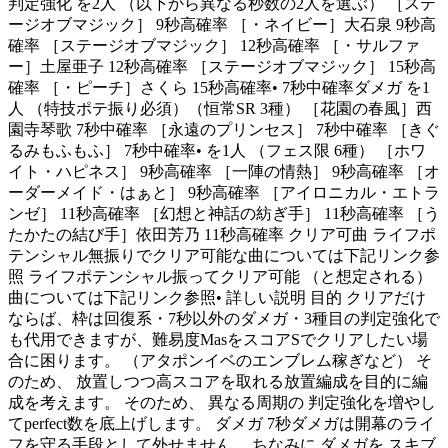
判定強化 を2人 （以下から異なる秒数の2人を選ぶ） ［ステ
ージオブマジック］ 9秒高確率 ［・ネイビー］大石泉 9秒高
確率 ［ステージオブマジック］ 12秒高確率 ［・サルファ
ー］土屋亜子 12秒高確率 ［ステージオブマジック］ 15秒高
確率 ［・ピーチ］さくら 15秒高確率• 7秒中確率ダメガ を1
人 （特技ポテ振り必須）（恒常SR 3種） ［花園の春風］西
園寺琴歌 7秒中確率 ［永遠のプリンセス］ 7秒中確率 ［きぐ
るみもふもふ］ 7秒中確率• を1人 （フェス限 6種） ［ホワ
イト・ハピネス］ 9秒高確率 ［一陣の情熱］ 9秒高確率 ［オ
ーダーメイド・はぁと］ 9秒高確率 ［アイロニカル・エトラ
ンゼ］ 11秒高確率 ［幻想と神話の紡ぎ手］ 11秒高確率 ［う
たかたの結び手］依田芳乃 11秒高確率 クリア可曲 ライフポ
テンシャル無振りでクリア可能な曲については下記リンク参
照 ライフポテンシャル振ってクリア可能 （と想定される）
曲については下記リンク参照• 詳しい説明 目的 クリアだけ
ならば、枠は回復系・7秒以外のダメガ・3種目の判定強化で
も代用できますが、難易度MasをスコアSでクリアしたい場
合に困ります。 （アタポンイベのエンブレム稼ぎなど） そ
のため、 放置しつつ高スコアを取れる放置編成を目的に編
成を考えます。 そのため、 異なる周期の 判定強化を増やし
てperfect数を底上げします。 ダメガ 7秒ダメガは開幕のライ
フを守る手段として外せません。 ちなみに ダメガを スキブ