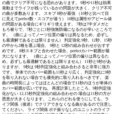
の曲でクリア不可になる恐れがあります。 9秒や11秒は効果
発動までライフが残っているかの問題が大きく、クリア不可
の曲が多数あります。 スキブ 8秒が最強 （10秒と比べて目
に見えてperfect数・スコアが違う） 10秒は属性やアピール値
の問題がある場合にギリギリ使えます。 7秒は7中ダメガと
もろ被りで、7秒ごとに1秒強無防備になるのが辛いところで
す。 （曲によってノーツ位置の偏りは異なるため、必ずし
も最適解であるとは限りません） 判定強化 9秒、12秒、15秒
の中から2種を選ぶ場合、 9秒と 12秒の組み合わせがおすす
めです。 8秒スキブと合わせた場合、perfectカバー範囲が最
大になります。 （曲によってノーツ位置の偏りは異なるた
め、必ずしも最適解であるとは限りません） 11秒と9秒があ
りますが、 9秒は 9秒判定強化と組み合わさると非常に強力
です。 単体でのカバー範囲も11秒より広く、判定強化に9秒
を取り入れない場合でも優先的に取り入れるべきです。 楽
曲の時間長によってはほとんどの場合で11秒のほうが単体の
カバー範囲が広いですね。 再度計算したところ、9秒判定強
化がない 12,15秒判定強化の組み合わせの 場合は11秒の方が
恩恵が大きくなります。 これらのどれを使うにしても、ラ
イフ関係（後述）でクリアできなくなる曲があるので注意し
てください。 ライフ関係 ポテ振りなしのユニットのライフ