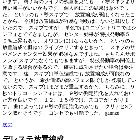
います。 終了時のライフの残量を見ても、 ７秒スキブより
使い勝手がいいかもです。 個人的にこの結果は意外でし
た。 というのも７秒スキブで、 放置編成が難しくなったこ
とから、 今後は放置編成が容易な 秒数はこないと算段して
いたので。 スキブですが、 単色ではユニゾン トリコではシ
ンフォとでてきましたが、 センター効果が 特技発動率５
０％上昇もあり、 オワコンにはならないかと。 というのも
放置編成で概ねの ライブクリアするときって、 スキブのサ
ポメンとセンター効果が 必須なんですよね。 もちろんサポ
メンが スキブでなくてもできますが、 特技発動率の関係上
失敗する場合があるので、 確実に成功させたい場合は要注
意です。 後、スキブは単色編成でも 放置編成が可能なの
で。 というか、 希少価値の高いフェス限でしか 登場してい
ないので、 スキブはまだまだ重宝するかと。 ちなみに、９
秒のトリコ・シンフォには、 ９秒の判定強化を入れておい
た方が良いです。 １２、１５秒では、スコアが下がりま
す。 曲によっては９秒の判定強化のみでも、 クリアとSラ
ンク取れそうです。 コンセでも可能でした。 gannzu.
次の
デレステ放置編成