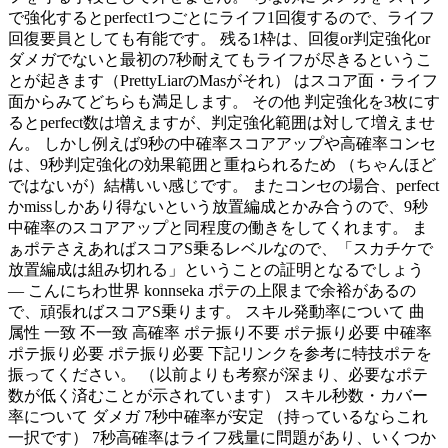
で強化するとperfect1つごとにライフ1回復するので、ライフ
回復要員としても有能です。 残る1枠は、回復or判定強化or
ダメガでないと最初の7秒耐えてもライフが尽きるというこ
とが起きます（PrettyLiarのMasがそれ） はスコア面・ライフ
面からみてどちらも満足します。 その他 判定強化を3枚にす
るとperfect数は増えますが、判定強化範囲は対して増えませ
ん。 しかし例えば9秒の中確率スコアアップや高確率コンセ
は、9秒判定強化の効果範囲と重ねられるため （ちゃんほど
ではないが）結構いい感じです。 またコンセの場合、perfect
かmissしかあり得ないという放置編成とかみ合うので、9秒
中確率のスコアアップと同程度の働きをしてくれます。 ま
ぁポテさえあればスコアS乗るレベルなので、「スカチケで
放置編成は組み切れる」ということの証明となるでしょう
— こんにちわ世界 konnseka ポテの上限まで余裕があるの
で、頑張ればスコアS乗ります。 スキル発動率について 曲
属性 一致 不一致 高確率 ポテ振り不要 ポテ振り必要 中確率
ポテ振り必要 ポテ振り必要 下記リンクを参考に特技ポテを
振ってください。 （以前よりも考察が深まり、必要なポテ
数が低く済むことが示されています） スキル秒数・カバー
率について ダメガ 7秒中確率が安定 （持っているならこれ
一択です） 7秒高確率はライフ残量に問題があり、いくつか