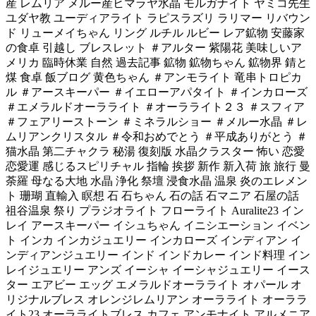
産 レムリア メルー産ヒマラヤ水晶 モルガナイト ヤミコ先生
ユダヤ教 ユーディアライト ラピスラズリ ラリマー リバウン
ド リューメイちゃん リング ルチル ルビー レア鉱物 安藤家
の食卓 引越し ブレスレット ＃アルター 紫陽花 美味しいア
メリカ 臨時休業 自然 過去記事 鉱物 鉱物ちゃん 鉱物界 錆と
煤 食卓 飯ブログ 黄色ちゃん ＃アンモライト 竜串トロピカ
ル ＃アースキーパー ＃イエローアパタイト ＃インカローズ
＃エメラルドオーラライト ＃オーラライト２３ ＃スフィア
＃フェアリーストーン ＃ミネラルショー ＃メルー水晶 ＃レ
ムリアンクリスタル ＃令和おめでとう ＃平成ありがとう ＃
猫水晶 第二チャクラ 秘湯 復刻版 水晶クラスター 怖い 恋愛
恋愛運 感じるスピリチャル 指輪 挨拶 新作 新入荷 旅 旅行 曼
荼羅 母なる大地 水晶 浄化 祭壇 浸食水晶 温泉 炎のエレメン
ト 珊瑚 直輸入 瞑想 石 石ちゃん 石の話 石マニア 石屋の話
祖谷温泉 祭り プラジオライト フローライト Auralite23 イン
レイ アースキーパー イシュちゃん イニシエーション イベン
ト インカ インカジュエリー インカローズ インディアン イ
ンディアンジュエリー インド インドカレー インド料理 イン
レイジュエリー アンズ イーシャ イーシャジュエリー イース
ター エアビー エッグ エメラルドオーラライト オパール オ
リジナルブレス オレンジレムリアン オーラライト オーララ
イト23 オーラライトブレス カフェ アンモナイト アルメニア