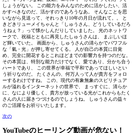
しょうがない。 この能力をみんなのために活かしたい、活
かすべきなのだ、活かすのであろうなあ。 そんなことを思
いながら見送って、それっきり10年の月日が流れて。。 と
きどきリューメイちゃんと「しゅうさん、どうしているだろ
うねぇ？」って懐かしんだりしていました。 光のネットワ
ークで、祝福とともに再見したしゅうさんは、 まぶしいほ
ど輝いていた。 画面から、しゅうさんの清らかでパワフル
な「氣・光」が押し寄せてくる。 人が自己の本質に目覚
め、完全に開花するとこれほどまでの影響力を持つのだな。
その本質は、特別な能力だけでなく、愛であり、分かち合う
ハートであり、 この世界が幸福で平和であってほしいとい
う祈りなのだ。 たくさんの、何万人って人が貴方をフォロ
ーするわけですね。 この、現代の有象無象のスピリチュア
ルが溢れるインターネットの世界で、 まっすぐに、清らか
に、なにより優しく、貴方が放っている光がこれからもたく
さんの人に届きつづけるのでしょうね。 しゅうさんの益々
のご活躍をお祈りいたします。
次の
YouTubeのヒーリング動画が危ない！