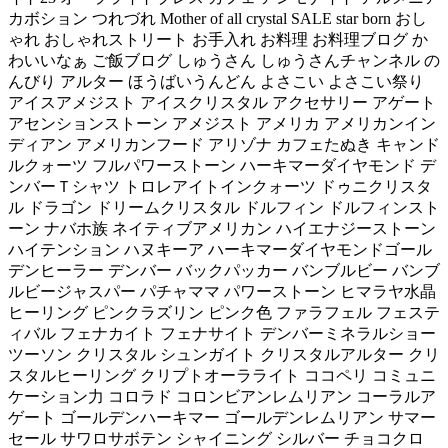
カボション つれづれ Mother of all crystal SALE star born おし
ゃれ おしゃれストリート お手入れ お料理 お料理ブログ か
わいいなぁ ご飯ブログ しゅうさん しゅうさんチャンネル の
んびり アルター ほうばいうんどん よさこい よさこい祭り
アイスアメジスト アイスクリスタル アクセサリー アゲート
アセンションストーン アメジスト アメリカ アメリカンイン
ディアン アメリカンフード アリゾナ カフェたぬき キャンド
ルクォーツ フルパワーストーン ハーキマーダイヤモンド デ
ンバーＴシャツ トロレアイトインクォーツ ドゥニクリスタ
ル ドラゴン ドリームクリスタル ドルフィン ドルフィンスト
ーン ナバホ族 ネイティブアメリカン ハイエナジーストーン
ハイテンション ハヌキーア ハーキマーダイヤモンドゴール
デンヒーラー デンバー バックパッカー バンブルビー バンブ
ルビージャスパー パチャママ パワーストーン ヒマラヤ水晶
ヒーリング ピンクラズリン ピンク色 ファラフェル フェステ
ィバル フェナカイト フェナサイト デンバーミネラルショー
ツーソン クリスタル シュンガイト クリスタルアルター クリ
スタルヒーリング クリプトオーラライト ココペリ コミュニ
ケーション力 コロラド コロンビアンレムリアン コーラルア
ゲート ゴールデンハーキマー ゴールデンレムリアン サマー
セール サワロサボテン シャイニング シルバー チョコクロ