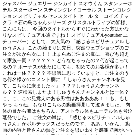
ジャスパー ジュエリー ジンカイト スオウくん スタンレーホ
テル スターボーン スティングレイコーラル ストーンコレク
ション スピリチャル セレスタイト セール ターコイズ チャ
クラ ＃石の鳥ちゃんシリーズ クリスタルトライブの皆様、
こんにちは。 今回のタイトルからすぐにわかった方はかな
りなスピリチュアル通ですね！ スピリチュアルyoutuber ユー
チューバー）として、大人気の 「感じるスピリチュアル し
ゅうさん」 ことの始まりは先日、突然ウェブショップのご
注文が次から次に！！ 止まらぬご注文の嵐に、喜びも超え
て家族一同？？？？？？ どうなちゃったの？何が起こって
るの？ ボーナスが出たにしても、初めてのお客様が多い！
これは一体？？？？ 不思議に思っていますと、ご注文のう
ち何名様かのコメント欄に 「 しゅうさんチャンネルを見
て、こちらに来ました～」 ？？？しゅうさんチャンネ
ル？？ 速検索しまたよ！しゅうさんチャンネルとは一体？
こ、こ、この見覚えのある男性はあああああ！！ も、もし
やっ もうね、もなりこちらの動画拝見して泣きました。 肉
体の目から涙はもちろん、アストラル体もエーテル体も号泣
蒸発でした。 ご注文の嵐は、 「感じるスピリチュアルしゅ
うさん」がボルテックスだったのです。 ああ、いかん。 動
画の内容と皆さんの熱きご注文を思い出すと感謝で胸がいっ