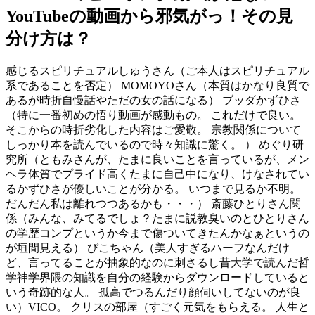
YouTubeの動画から邪気がっ！その見
分け方は？
感じるスピリチュアルしゅうさん（ご本人はスピリチュアル
系であることを否定） MOMOYOさん（本質はかなり良質で
あるが時折自慢話やただの女の話になる） ブッダかずひさ
（特に一番初めの悟り動画が感動もの。 これだけで良い。
そこからの時折劣化した内容はご愛敬。 宗教関係について
しっかり本を読んでいるので時々知識に驚く。 ） めぐり研
究所（ともみさんが、たまに良いことを言っているが、メン
ヘラ体質でプライド高くたまに自己中になり、けなされてい
るかずひさが優しいことが分かる。 いつまで見るか不明。
だんだん私は離れつつあるかも・・・） 斎藤ひとりさん関
係（みんな、みてるでしょ？たまに説教臭いのとひとりさん
の学歴コンプというか今まで傷ついてきたんかなぁというの
が垣間見える） びこちゃん（美人すぎるハーフなんだけ
ど、言ってることが抽象的なのに刺さるし昔大学で読んだ哲
学神学界隈の知識を自分の経験からダウンロードしていると
いう奇跡的な人。 孤高でつるんだり顔伺いしてないのが良
い）VICO。 クリスの部屋（すごく元気をもらえる。 人生と