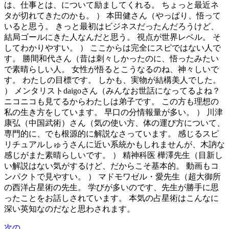
は、仕事とは、について励ましてくれる。 ちょっと最近ネ
タが切れてきたのかも。 ） 本田健さん（やっぱり、悟って
いると思う。 きっと最初はビジネスだったんだろうけど、
結局ゴールにきた人なんだと思う。 視点が世界レベル。 そ
してわかりやすい。 ） ここからは完全にスピではない人で
す。 勝間和代さん（昔は刺々しかったのに、悟ったみたい
で素晴らしい人。 女性が悟るとこうなるのね、神々しいで
す。 わたしの目標です。 しかも、実物が結構美人でした。
） メンタリストdaigoさん（みんなお世話になってるよね？
ニコニコも見てるからわたしは弟子です。 この方も理想の
私の生き方をしています。 早口の分情報量が多い。 ） 川津
康弘（中国武術）さん（気の使い方、体の運び方について、
専門的に、でも根源的に解説なさっています。 感じるスピ
リチュアルしゅうさんに近い系統かもしれませんが、木訥な
感じがまた素晴らしいです。 ） 精神科医 樺澤先生（目新し
い解説はない気がするけど、だからこそ基本的。 動画もコ
ンパクトで見やすい。 ） マドモワゼル・愛先生（超大御所
の西洋占星術の先生。 学びが多いのです、先生が勝手に思
ったことをお話しされています。 本気の占星術はこんなに
深い英知なのだなと思わされます。
次の