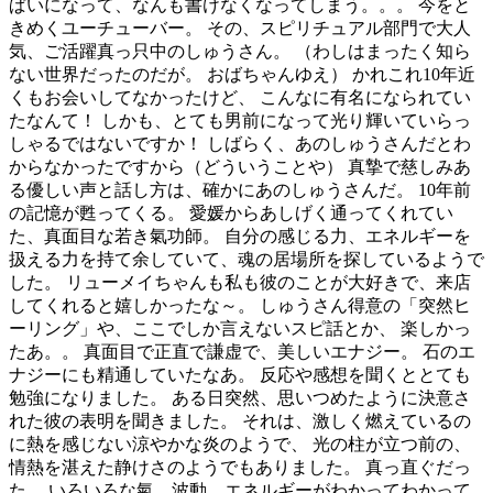
ぱいになって、なんも書けなくなってしまう。。。 今をと
きめくユーチューバー。 その、スピリチュアル部門で大人
気、ご活躍真っ只中のしゅうさん。 （わしはまったく知ら
ない世界だったのだが。 おばちゃんゆえ） かれこれ10年近
くもお会いしてなかったけど、 こんなに有名になられてい
たなんて！ しかも、とても男前になって光り輝いていらっ
しゃるではないですか！ しばらく、あのしゅうさんだとわ
からなかったですから（どういうことや） 真摯で慈しみあ
る優しい声と話し方は、確かにあのしゅうさんだ。 10年前
の記憶が甦ってくる。 愛媛からあしげく通ってくれてい
た、真面目な若き氣功師。 自分の感じる力、エネルギーを
扱える力を持て余していて、魂の居場所を探しているようで
した。 リューメイちゃんも私も彼のことが大好きで、来店
してくれると嬉しかったな～。 しゅうさん得意の「突然ヒ
ーリング」や、ここでしか言えないスピ話とか、 楽しかっ
たあ。。 真面目で正直で謙虚で、美しいエナジー。 石のエ
ナジーにも精通していたなあ。 反応や感想を聞くととても
勉強になりました。 ある日突然、思いつめたように決意さ
れた彼の表明を聞きました。 それは、激しく燃えているの
に熱を感じない涼やかな炎のようで、 光の柱が立つ前の、
情熱を湛えた静けさのようでもありました。 真っ直ぐだっ
た。 いろいろな氣、波動、エネルギーがわかってわかって