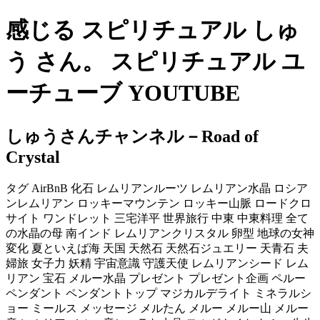
感じる スピリチュアル しゅ
う さん。 スピリチュアル ユ
ーチューブ YOUTUBE
しゅうさんチャンネル－Road of
Crystal
タグ AirBnB 化石 レムリアンルーツ レムリアン水晶 ロシア
ンレムリアン ロッキーマウンテン ロッキー山脈 ロードクロ
サイト ワンドレット 三宅洋平 世界旅行 中東 中東料理 全て
の水晶の母 南インド レムリアンクリスタル 卵型 地球の女神
変化 夏といえば海 天国 天然石 天然石ジュエリー 天青石 夫
婦旅 女子力 妖精 宇宙意識 守護天使 レムリアンシード レム
リアン 宝石 メルー水晶 プレゼント プレゼント企画 ペルー
ペンダント ペンダントトップ マジカルデライト ミネラルシ
ョー ミールス メッセージ メルたん メルー メルー山 メルー