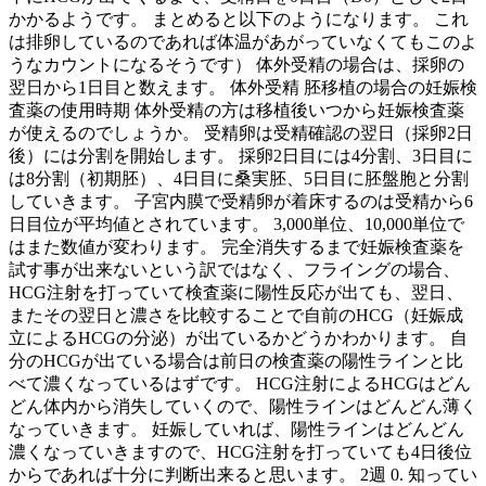
かかるようです。 まとめると以下のようになります。 これ
は排卵しているのであれば体温があがっていなくてもこのよ
うなカウントになるそうです） 体外受精の場合は、採卵の
翌日から1日目と数えます。 体外受精 胚移植の場合の妊娠検
査薬の使用時期 体外受精の方は移植後いつから妊娠検査薬
が使えるのでしょうか。 受精卵は受精確認の翌日（採卵2日
後）には分割を開始します。 採卵2日目には4分割、3日目に
は8分割（初期胚）、4日目に桑実胚、5日目に胚盤胞と分割
していきます。 子宮内膜で受精卵が着床するのは受精から6
日目位が平均値とされています。 3,000単位、10,000単位で
はまた数値が変わります。 完全消失するまで妊娠検査薬を
試す事が出来ないという訳ではなく、フライングの場合、
HCG注射を打っていて検査薬に陽性反応が出ても、翌日、
またその翌日と濃さを比較することで自前のHCG（妊娠成
立によるHCGの分泌）が出ているかどうかわかります。 自
分のHCGが出ている場合は前日の検査薬の陽性ラインと比
べて濃くなっているはずです。 HCG注射によるHCGはどん
どん体内から消失していくので、陽性ラインはどんどん薄く
なっていきます。 妊娠していれば、陽性ラインはどんどん
濃くなっていきますので、HCG注射を打っていても4日後位
からであれば十分に判断出来ると思います。 2週 0. 知ってい