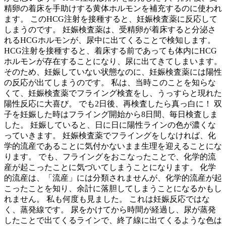
精卵の着床を手助けする黄体ホルモンを補充するのに使われ
ます。 このHCG注射を接種すると、妊娠検査薬に反応して
しまうのです。 妊娠検査薬は、受精卵が着床すると分泌さ
れるHCGホルモンが、尿中に出てくることで検知します。
HCG注射を接種すると、着床する前であっても体内にHCG
ホルモンが存在することになり、尿に出てきてしまいます。
そのため、妊娠していない状態なのに、妊娠検査薬には陽性
の反応が出てしまうのです。 私は、当時このことを知らな
くて、妊娠検査薬でフライング検査をし、うっすらと現れた
陽性反応に大喜び。 でも2日後、再検査したら真っ白に！ 双
子を妊娠した時はフライング開始から8日間、毎日検査しま
した。 妊娠していると、日に日に陽性ラインの色が濃くな
っていきます。 妊娠検査薬でフライングをしなければ、化
学的流産であることに気付かないまま生理を迎えることにな
ります。 でも、フライングをおこなったことで、化学的流
産が起こったことに気づいてしまうことになります。 化学
的流産は、「流産」には分類されませんが、化学的流産が起
こったことを知り、余計に落胆してしまうことになるかもし
れません。 私も何度も見ました。 これは妊娠反応ではな
く、蒸発線です。 尿をかけてから時間が経過し、尿が蒸発
したことで出てくるラインで、終了線に出てくるような色は