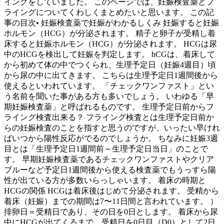
イングをしていました。 このページでは、妊娠検査薬とフ
ライングについてくわしくまとめたいと思います。 この記
事の目次• 妊娠検査薬で妊娠がわかるしくみ 妊娠すると妊娠
ホルモン（HCG）が分泌されます。 精子と卵子が受精し着
床すると妊娠ホルモン（HCG）が分泌されます。 HCGは尿
中のHCGを検出して妊娠を判定します。 hCGは、着床して
から初めて体の中でつくられ、生理予定日（妊娠4週目）頃
から尿の中に出てきます。 こちらは生理予定日1週間後から
使えるといわれています。 「チェックワンファスト」とい
う名前を聞いた事がある方も多いでしょう。 いわゆる「早
期妊娠検査薬」と呼ばれるものです。 生理予定日前からフ
ライング検査出来る？ フライング検査とは生理予定日前か
らの妊娠検査のことを指すと思うのですが、いったい早けれ
ばいつから陽性反応がでるのでしょうか。 ちなみに妊娠3週
目とは「生理予定日1週間前～生理予定日当日」のことで
す。 早期妊娠検査薬であるチェックワンファストやクリア
ブルーなど予定日1週間後から使える検査薬でもうっすら陽
性が出ている方が多数いらっしゃいます。 着床の時期と
HCGの関係 HCGは着床後はじめて分泌されます。 受精から
着床（妊娠）までの期間は7〜11日間と言われています。 ）
排卵日＝受精日であり、その日を0日とします。 着床から尿
中にHCGが出てくるまで、受精日を0日目（D0）として2日