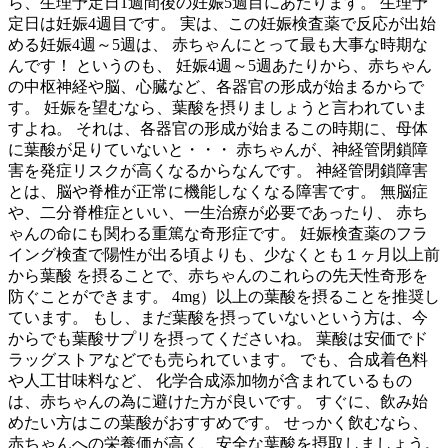
ら、生理予定日1週間後の妊娠5週目にあたります。 生理予
定日は妊娠4週目です。 実は、この妊娠検査薬で反応が出始
める妊娠4週～5週は、 赤ちゃんにとって最も大事な時期な
んです！ というのも、 妊娠4週～5週あたりから、赤ちゃん
の中枢神経や脳、心臓など、各器官の形成が始まるからで
す。 妊娠を望むなら、葉酸を摂りましょうと言われていま
すよね。 それは、各器官の形成が始まるこの時期に、母体
に葉酸が足りていないと・・・ 赤ちゃんが、神経管閉鎖障
害を発症リスクが高くなるからなんです。 神経管閉鎖障害
とは、脳や脊椎が正常に機能しなくなる障害です。 無脳症
や、二分脊椎症といい、一生治療が必要であったり、 赤ち
ゃんの命にも関わる重篤な奇形症です。 妊娠検査薬のフラ
イング検査で陽性が出る頃よりも、少なくとも１ヶ月以上前
から葉酸 を摂ることで、赤ちゃんのこれらの先天性奇形を
防ぐことができます。 4mg）以上の葉酸を摂ることを推奨し
ています。 もし、まだ葉酸を摂っていないという方は、今
からでも葉酸サプリを摂ってくださいね。 葉酸は安価でド
ラッグストアなどでも売られています。 でも、合成着色料
や人工甘味料など、 化学合成添加物が含まれているもの
は、赤ちゃんの為に避けた方が良いです。 すぐに、飲み始
めたい方はこの葉酸がおすすめです。 せっかく飲むなら、
赤ちゃんへの栄養価が高く、安全な葉酸を摂取しましょう。