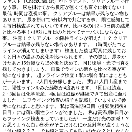
ファスト（CheckOneFast）かドゥテスト、クリアブルーで行
なう事。 尿を掛けてから反応が無くても直ぐに捨てない！
最低1時間は凝視の事。 クリアブルーは結果が残らない物も
あります。 尿を掛けて5分以内で判定する事。 陽性感知して
も毎日検査されてもいいですが、比べるのは2～3日前の結果
と比べる事！• 絶対に昨日のと比べてナーバスにならない
事。 注意！クリアブルーの陽性ラインが消えた！？ クリア
ブルーは結果が残らない場合があります。 （時間がたつと
ラインが消えてしまいます） 検査した後は写真に残してお
くと日々の濃さの変化を比べられます。 その際は、尿をか
けたあと15分後なら15分後と決めて、同じ環境・光で写真を
残しておきましょう。 画像でラインの濃さを比べる事が可
能になります。 超フライング検査！私の場合 私にはこども
が一人います。 2人目を妊娠しました。 実は1人目出産まで
に、陽性ラインをみた経験が4度あります。 1回目は流産、
2・3回目は化学流産、4回目は妊娠が継続できて出産に至り
ました。 にフライング検査の様子も記載していますので参
考になれば…と思います。 私は高温期9日目（排卵受精後9
日目）には薄い陽性ラインがでました。 私は高温期8日目か
らフライング検査をしていましたが、一度だけ光の加減！？
と思うような白い部分がそこだけなにか反射率が違うような
「薄い線？？？…でも線と言っても良いのかな？とにかくな