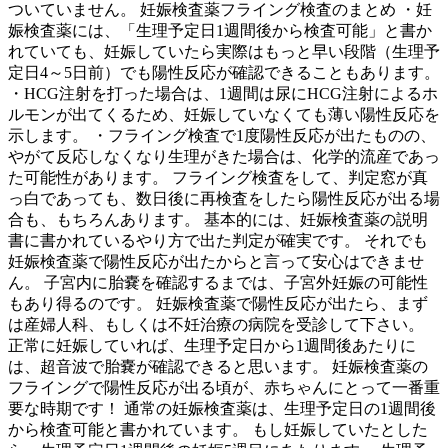
ついていません。 妊娠検査薬フライング検査のまとめ ・妊
娠検査薬には、「生理予定日1週間後から検査可能」と書か
れていても、妊娠していたら実際はもっと早い段階（生理予
定日4～5日前）でも陽性反応が確認できることもあります。
・HCG注射を打った場合は、1週間は尿にHCG注射によるホ
ルモンが出てくるため、妊娠していなくても薄い陽性反応を
示します。 ・フライング検査で1度陽性反応が出たものの、
やがて反応しなくなり生理がきた場合は、化学的流産であっ
た可能性があります。 フライング検査をして、判定窓が真
っ白であっても、数日後に再検査をしたら陽性反応が出る場
合も、もちろんあります。 基本的には、妊娠検査薬の説明
書に書かれているやり方で出た判定が確実です。 それでも
妊娠検査薬で陽性反応が出たからと言って安心はできませ
ん。 子宮内に胎嚢を確認するまでは、子宮外妊娠の可能性
もあり得るのです。 妊娠検査薬で陽性反応が出たら、まず
は産婦人科、もしくは不妊治療の病院を受診して下さい。
正常に妊娠していれば、生理予定日から1週間後あたりに
は、超音波で胎嚢が確認できると思います。 妊娠検査薬の
フライングで陽性反応が出る頃が、赤ちゃんにとって一番重
要な時期です！ 通常の妊娠検査薬は、生理予定日の1週間後
から検査可能と書かれています。 もし妊娠していたとした