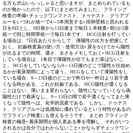
る方も沢山いらっしゃると思いますが、まとめられているも
のが無かったので、以下にまとめてみました。 フライング
検査の準備• チェックワンファスト、ドゥテスト、クリアブ
ルーをいづれか統一で4～5本用意する• 排卵受精と思われる
日を0日とし、9日後から13日後まで毎日１本検査• 朝1か2尿
統一で同じ時間帯統一で毎日1本です。 HCG注射を打ってい
る場合は、7日目あたりからして、薄陽性の出方を把握して
おく。 妊娠検査薬の使い方・使用方法• 尿をかけてから陽性
が出るまでの時間、濃さ、太さをメモしておく• HCG注射を
している場合は、1本目で薄陽性が出てもまだ喜ばないこ
と。 HCGをしていないなら9～13日後のどこで陽性が出始め
るかが着床期間によって違う。 HCGをしていて薄陽性をし
ている場合、9～13日後のどこかで昨日や一昨日より若干濃
くなる時がある、これが妊娠である。 HCG陽性が濃くなる
ことはない、薄いまま変わらない、陰性になっていくなら偽
陽性だけで着床なし。 9～13日の間で若干濃くなってまた薄
くなって陰性へは、化学的流産である。 しかし、ドゥテス
ト、クリアブルーは低感知に優れているという特性があるの
でフライング検査にも使えるそうです。 まとめ フライング
検査の極意• 着床期間が個人差ある事を理解し、それがいつ
されるかは自分ではわからないこと• かならずチェックワン