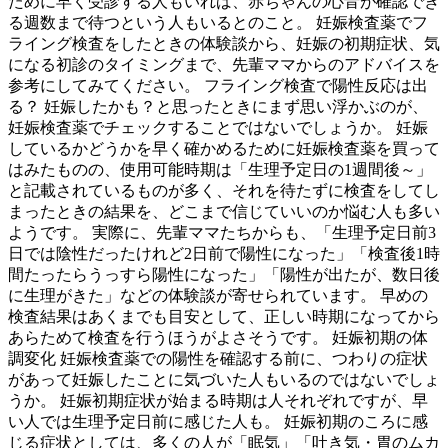
ために早く受診する人もいれば、赤ちゃんの心音が確認でき
る週数まで待つという人もいるとのこと。 妊娠検査薬でフ
ライング検査をしたときの体験談から、妊娠の初期症状、気
になる初診のタイミングまで、先輩ママからのアドバイスを
参考にしてみてください。 フライング検査で陽性反応は出
る？ 妊娠したかも？と思ったときにまず思い浮かぶのが、
妊娠検査薬でチェックすることではないでしょうか。 妊娠
しているかどうかを早く確かめるために妊娠検査薬を買って
はみたものの、使用可能時期は「生理予定日の1週間後～」
と記載されているものが多く、それを待たずに検査をしてし
まったときの結果を、どこまで信じていいのか悩む人も多い
ようです。 実際に、先輩ママたちからも、「生理予定日前3
日では陰性だったけれど2日前で陽性になった」「検査後1時
間たったらうっすら陽性になった」「陽性が出たが、数日後
に生理がきた」などの体験談が寄せられています。 早めの
検査結果はあくまでも目安として、正しい時期になってから
あらためて検査を行うほうがよさそうです。 妊娠初期の体
調変化 妊娠検査薬での陽性を確認する前に、つわりの症状
があって妊娠したことに気づいた人もいるのではないでしょ
うか。 妊娠初期症状が始まる時期は人それぞれですが、早
い人では生理予定日前に感じた人も。 妊娠初期のころに感
じる症状としては、多くの人が「眠気」「吐き気・胃のムカ