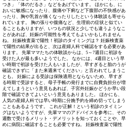
つき」「体のだるさ」などをあげています。 ほかにも、に
おいに敏感になったり、腹痛や下痢など下腹部の不快感があ
ったり、胸や乳首が痛くなったりしたという体験談も寄せら
れています。 胸の張りや腹痛など、生理前の症状と似てい
ることもありますが、いつもの状況と少しでも違うようなこ
とがあれば、妊娠の可能性を考えてもよいかもしれません
ね。 妊娠検査薬で陽性！初診のタイミングは？ 妊娠検査薬
で陽性の結果が出ると、次は産婦人科で確認をする必要があ
ります。 先輩ママたちの体験談からは、5～7週目に初診を
受けた人が最も多いようでした。 なかには、4週目という早
い時期で初診を受けた人もいましたが、早すぎると胎のうが
確認できずに「また来週来てください」と言われてしまうこ
とも。 妊娠による受診は保険適用とならないため、早すぎ
る時期で受診すると、母子手帳の発行までに自費負担分が増
えてしまうという意見もあれば、子宮外妊娠かどうか早い段
階で確認できてよいという意見もありました。 ほかにも、
人気の産婦人科では早い時期に分娩予約を締め切ってしまう
こともあるようです。 これが正解！という初診のタイミン
グはないようですが、先輩ママのアドバイスを参考に、その
週数で受けるメリット・デメリットを知っておくことや、早
めに病院に確認することも必要ですね。 妊娠検査薬で陽性