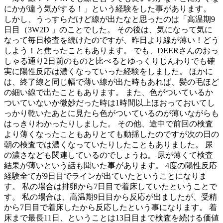
にかが違う気がする！」という経験をした事があります。
しかし、うっすらだけど線が出たなと思ったのは「高温期9
日目（3W2D 」のことでした。 その後は、気になって気に
なって毎日検査を続けたのですが、昨日より線が薄い！どう
しよう！と焦ったこともあります。 でも、DEERさんのおっ
しゃる通り2日前のものと比べるとゆっくりじんわりでも確
実に陽性反応は濃くなっていった経験をしました。 ほかに
は、終了線と同じ幅で薄い線が出た時もあれば、髪の毛ほど
の細い線で出たこともあります。 また、色がついているか
ついていないか微妙だった時は1時間以上ほおっておいてし
っかり乾いたあとに見たら色がついているのが薄いながらも
はっきりわかったりしました。 その他、途中で前回の検査
より薄くなったこともありとても動揺したのですが次の日の
朝の検査では濃くなっていたりしたこともありました。 尿
の濃さなども関連しているのでしょうね。 尿が薄くて検査
結果が薄いという話も聞いた事があります。 4度の陽性反応
経験全てが9日目でラインが出ていたということになりま
す。 私の場合は排卵から7日目で着床していたということで
す。 私の場合は、高温期9日目から反応が出ましたが、受精
から7日目で着床したから反応したという事になります。 着
床まで最長11日、ということは13日目まで検査を続ける価値