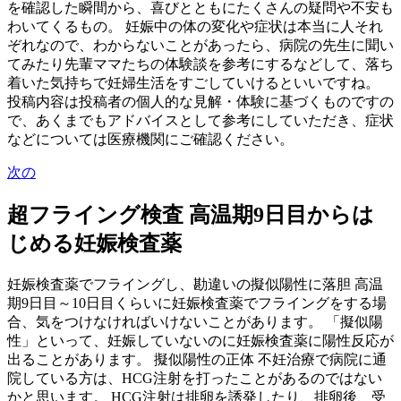
を確認した瞬間から、喜びとともにたくさんの疑問や不安も
わいてくるもの。 妊娠中の体の変化や症状は本当に人それ
ぞれなので、わからないことがあったら、病院の先生に聞い
てみたり先輩ママたちの体験談を参考にするなどして、落ち
着いた気持ちで妊婦生活をすごしていけるといいですね。
投稿内容は投稿者の個人的な見解・体験に基づくものですの
で、あくまでもアドバイスとして参考にしていただき、症状
などについては医療機関にご確認ください。
次の
超フライング検査 高温期9日目からは
じめる妊娠検査薬
妊娠検査薬でフライングし、勘違いの擬似陽性に落胆 高温
期9日目～10日目くらいに妊娠検査薬でフライングをする場
合、気をつけなければいけないことがあります。 「擬似陽
性」といって、妊娠していないのに妊娠検査薬に陽性反応が
出ることがあります。 擬似陽性の正体 不妊治療で病院に通
院している方は、HCG注射を打ったことがあるのではない
かと思います。 HCG注射は排卵を誘発したり、排卵後、受