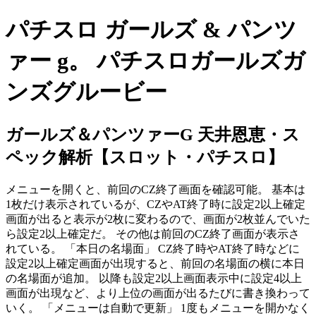
パチスロ ガールズ & パンツ
ァー g。 パチスロガールズガ
ンズグルービー
ガールズ＆パンツァーG 天井恩恵・ス
ペック解析【スロット・パチスロ】
メニューを開くと、前回のCZ終了画面を確認可能。 基本は
1枚だけ表示されているが、CZやAT終了時に設定2以上確定
画面が出ると表示が2枚に変わるので、画面が2枚並んでいた
ら設定2以上確定だ。 その他は前回のCZ終了画面が表示さ
れている。 「本日の名場面」 CZ終了時やAT終了時などに
設定2以上確定画面が出現すると、前回の名場面の横に本日
の名場面が追加。 以降も設定2以上画面表示中に設定4以上
画面が出現など、より上位の画面が出るたびに書き換わって
いく。 「メニューは自動で更新」 1度もメニューを開かなく