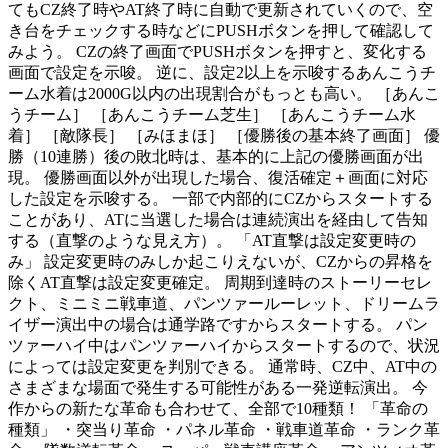
てもCZ終了時やAT終了時に自動で更新されていくので、空
き台をチェックする時などにPUSHボタンを押して確認して
みよう。 CZの終了画面でPUSHボタンを押すと、変化する
画面で設定を示唆。 逆に、設定2以上を示唆するあんこうチ
ーム水着は2000G以内の出現割合がもっとも高い。 ［あんこ
うチーム］ ［あんこうチーム芝生］ ［あんこうチーム水
着］ ［敵隊長］ ［みほまほ］ ［優勝後の基本終了画面］ 優
勝（10連勝）後の敗北時は、基本的に上記の優勝画面が出
現。 優勝画面以外が出現した場合、復活確定＋画面に対応
した設定を示唆する。 一部で内部的にCZからスタートする
ことがあり、ATに当選した場合は連続演出を経由して告知
する（直撃のような見え方）。 「AT直撃は設定変更時の
み」 設定変更時のみしか起こりえないが、CZからの昇格を
除くAT直撃は設定変更確定。 周期到達時のストーリーセレ
クト、ミニミニ戦車道、パンツァールーレット、ドリームラ
イザー演出中の場合は通学路ですからスタートする。 パン
ツァーハイ中はパンツァーハイからスタートするので、状況
によっては設定変更を判別できる。 通常時、CZ中、AT中の
さまざまな場面で発生する可能性がある一発逆転演出。 今
作からの新たな革命も合わせて、全部で10種類！ 「革命の
種類」 ・突当り革命 ・パネル革命 ・戦車道革命 ・ランク革