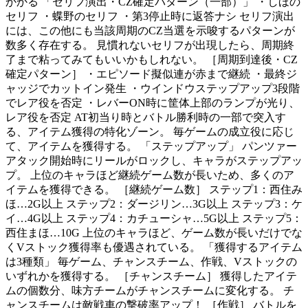
かかる 「セリフ演出・CZ確定パターン（一部）」 ・しほの
セリフ ・蝶野のセリフ ・第3停止時に返答ナシ セリフ演出
には、この他にも当該周期のCZ当選を示唆するパターンが
数多く存在する。 見慣れないセリフが出現したら、周期終
了まで粘ってみてもいいかもしれない。 ［周期到達後・CZ
確定パターン］ ・エピソード擬似連が赤まで継続 ・最終ジ
ャッジでカットイン発生 ・ウインドウステップアップ3段階
でレア役を否定 ・レバーON時に筐体上部のランプが光り、
レア役を否定 AT初当り時とバトル勝利時の一部で突入す
る、アイテム獲得の特化ゾーン。 毎ゲームの成立役に応じ
て、アイテムを獲得する。 「ステップアップ」 パンツァー
アタック開始時にリールがロックし、キャラがステップアッ
プ。 上位のキャラほど継続ゲーム数が長いため、多くのア
イテムを獲得できる。 ［継続ゲーム数］ ステップ1：西住み
ほ…2G以上 ステップ2：ダージリン…3G以上 ステップ3：ケ
イ…4G以上 ステップ4：カチューシャ…5G以上 ステップ5：
西住まほ…10G 上位のキャラほど、ゲーム数が長いだけでな
くVストック獲得率も優遇されている。 「獲得するアイテム
は3種類」 毎ゲーム、チャンスチーム、作戦、Vストックの
いずれかを獲得する。 ［チャンスチーム］ 獲得したアイテ
ムの個数分、味方チームがチャンスチームに変化する。 チ
ャンスチームは敵戦車の撃破率アップ！ ［作戦］ バトルを