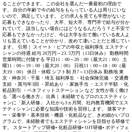
ることができます。 この会社を選んだ一番最初の理由で
す。 自分の年齢で今の給与をもらっている人は周りにいな
いので、満足しています。 どの求人を見ても学歴がないと
応募もできなかったり、大卒、短大卒、専門卒で給与が分か
れていて、該当しない場合にはどうなるんだろう？と不安で
応募もできなかったけど、今は大学を出て働いている友人よ
りも貰えていることが分かり、改めて凄いことだと感じてい
ます。 引用｜ スイート・ピアの年収と福利厚生 エステティ
シャンの待遇 給与 20万円～23. 5万円（13日休み） 勤務時間
営業時間に付随する 平日11：00～20：00（最大21：00） 土
曜11：00～19：00（最大20：00） 日祝11：00～18：00（最
大19：00） 休日・休暇 シフト制 月7～13日休み 勤務地 東
京・神奈川・千葉・埼玉 福利厚生 ・社会保険完備 ・交通費
支給 ・賞与年3回 ・昇給あり ・家族手当 ・エステ半額 ・化
粧品割引 ・ベネフィットステーション など 女性が長く働け
る「選べる働き方」 出典｜ 未経験でもプロのエステティシ
ャンに「新人研修」 入社から3ヵ月間、社内教育機関でエス
テティシャンに必要な知識や技術を習得します。 接客マナ
ー・栄養学・基本技術・機器・化粧品など、きめ細かいプロ
グラムで、未経験者でもエステティシャンを目指せる研修で
す。 スタートアップ研修• 化粧品研修• OJT研修• ボディフェ