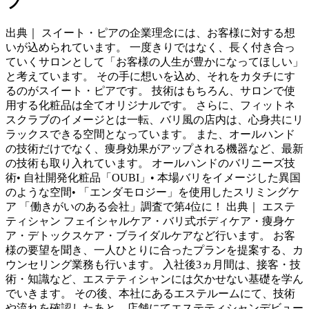
ブ
出典｜ スイート・ピアの企業理念には、お客様に対する想
いが込められています。 一度きりではなく、長く付き合っ
ていくサロンとして「お客様の人生が豊かになってほしい」
と考えています。 その手に想いを込め、それをカタチにす
るのがスイート・ピアです。 技術はもちろん、サロンで使
用する化粧品は全てオリジナルです。 さらに、フィットネ
スクラブのイメージとは一転、バリ風の店内は、心身共にリ
ラックスできる空間となっています。 また、オールハンド
の技術だけでなく、痩身効果がアップされる機器など、最新
の技術も取り入れています。 オールハンドのバリニーズ技
術• 自社開発化粧品「OUBI」• 本場バリをイメージした異国
のような空間• 「エンダモロジー」を使用したスリミングケ
ア 「働きがいのある会社」調査で第4位に！ 出典｜ エステ
ティシャン フェイシャルケア・バリ式ボディケア・痩身ケ
ア・デトックスケア・ブライダルケアなど行います。 お客
様の要望を聞き、一人ひとりに合ったプランを提案する、カ
ウンセリング業務も行います。 入社後3ヵ月間は、接客・技
術・知識など、エステティシャンには欠かせない基礎を学ん
でいきます。 その後、本社にあるエステルームにて、技術
や流れを確認したあと、店舗にてエステティシャンデビュー