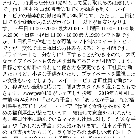
ません。 頑張った分だけ給料として受け取れるのは嬉しい
ですね！ 基本的には8時間労働ですが融通も利く！ スイー
ト・ピアの基本的な勤務時間は8時間です。 ただし、土日祝
日で多少変動があるのがポイント。 以下が目安となりま
す。 ・平日 11:00～20:00 最大21:00 ・土曜日 11:00～19:00 最
大20:00 ・日曜・祝日 11:00～18:00 最大19:00 シフト制です
が、土日祝日で休むことが可能 シフト制のスイート・ピア
ですが、交代で土日祝日のお休みを取ることも可能です。
プライベートも自分なりに計画することができるので、大切
なライフイベントも欠かさず出席することが可能でしょう。
目標とする給料に合わせて働き方を変更できる 正社員で働
きたいけど、小さな子供がいたり、プライベートを重視した
い女性もいるでしょう。 スイート・ピアは正社員で働きつ
つ、稼ぎたい金額に応じて、働き方スタイルを選ぶこともで
きます。 sweetpea0430 がシェアした投稿 — 2019年 8月月1日
午前3時24分PDT 「だんな手当」や「あしなが手当」など福
利厚生も充実！ スイート・ピアでは働く女性を応援するた
めの福利厚生が整っています。 結婚して家庭をもちながら
も、毎日仕事に励んでいるママさん社員に対して「だんな手
当」や「あしなが手当」の支給があります。 仕事と子育て
の両立支援だからこそ、長く働けるのは嬉しいポイントで