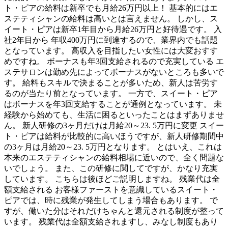
ト・ピアの給料は新卒でも月給26万円以上！ 基本的にはエ
ステティシャンの給料は高いとは言えません。 しかし、ス
イート・ピアは新卒1年目から月給26万円と好待遇です。 入
社2年目から 年収400万円に到達するので、業界内でも話題
となっています。 高収入を目指したい女性には大変おすす
めですね。 ボーナスも年3回支給されるので充実している エ
ステサロンは勤め先によってボーナスがないところも多いで
す。 給料もスキルで決まることが多いため、新人は苦労す
るのが当たり前となっています。 一方で、スイート・ピア
はボーナスを年3回支給することが通例となっています。 未
経験から始めても、生活に困るといったことはまずありませ
ん。 新人研修の3ヶ月だけは月給20～23. 5万円に変更 スイー
ト・ピアは給料が比較的に高いほうですが、新人研修期間中
の3ヶ月は月給20～23. 5万円となります。 とはいえ、これは
本来のエステティシャンの給料相場に近いので、全く問題な
いでしょう。 また、この研修に関してですが、かなり充実
しています。 こちらは後ほどご説明しますね。 残業代は全
額支給される お客様ファーストを意識しているスイート・
ピアでは、時に残業が発生してしまう場合もあります。 で
すが、働いた分はそれだけちゃんと還元される制度が整って
います。 残業代は全額支給されますし、みなし制度もあり