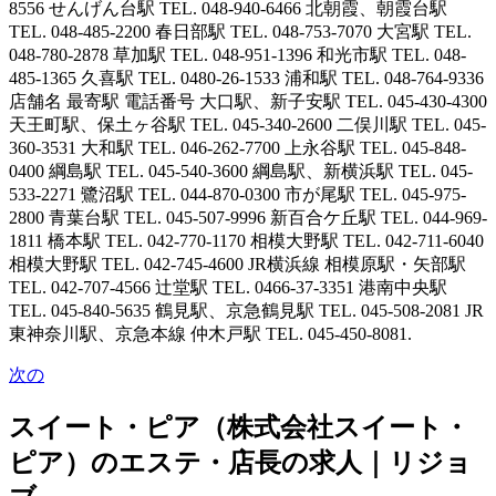
8556 せんげん台駅 TEL. 048-940-6466 北朝霞、朝霞台駅
TEL. 048-485-2200 春日部駅 TEL. 048-753-7070 大宮駅 TEL.
048-780-2878 草加駅 TEL. 048-951-1396 和光市駅 TEL. 048-
485-1365 久喜駅 TEL. 0480-26-1533 浦和駅 TEL. 048-764-9336
店舗名 最寄駅 電話番号 大口駅、新子安駅 TEL. 045-430-4300
天王町駅、保土ヶ谷駅 TEL. 045-340-2600 二俣川駅 TEL. 045-
360-3531 大和駅 TEL. 046-262-7700 上永谷駅 TEL. 045-848-
0400 綱島駅 TEL. 045-540-3600 綱島駅、新横浜駅 TEL. 045-
533-2271 鷺沼駅 TEL. 044-870-0300 市が尾駅 TEL. 045-975-
2800 青葉台駅 TEL. 045-507-9996 新百合ケ丘駅 TEL. 044-969-
1811 橋本駅 TEL. 042-770-1170 相模大野駅 TEL. 042-711-6040
相模大野駅 TEL. 042-745-4600 JR横浜線 相模原駅・矢部駅
TEL. 042-707-4566 辻堂駅 TEL. 0466-37-3351 港南中央駅
TEL. 045-840-5635 鶴見駅、京急鶴見駅 TEL. 045-508-2081 JR
東神奈川駅、京急本線 仲木戸駅 TEL. 045-450-8081.
次の
スイート・ピア（株式会社スイート・
ピア）のエステ・店長の求人｜リジョ