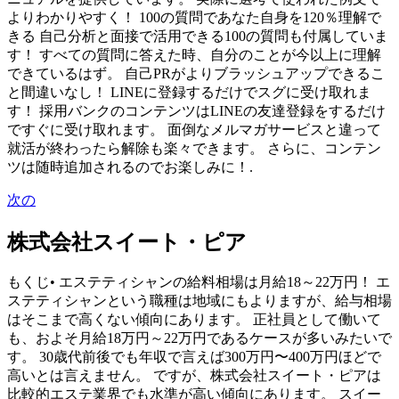
よりわかりやすく！ 100の質問であなた自身を120％理解で
きる 自己分析と面接で活用できる100の質問も付属していま
す！ すべての質問に答えた時、自分のことが今以上に理解
できているはず。 自己PRがよりブラッシュアップできるこ
と間違いなし！ LINEに登録するだけでスグに受け取れま
す！ 採用バンクのコンテンツはLINEの友達登録をするだけ
ですぐに受け取れます。 面倒なメルマガサービスと違って
就活が終わったら解除も楽々できます。 さらに、コンテン
ツは随時追加されるのでお楽しみに！.
次の
株式会社スイート・ピア
もくじ• エステティシャンの給料相場は月給18～22万円！ エ
ステティシャンという職種は地域にもよりますが、給与相場
はそこまで高くない傾向にあります。 正社員として働いて
も、およそ月給18万円～22万円であるケースが多いみたいで
す。 30歳代前後でも年収で言えば300万円〜400万円ほどで
高いとは言えません。 ですが、株式会社スイート・ピアは
比較的エステ業界でも水準が高い傾向にあります。 スイー