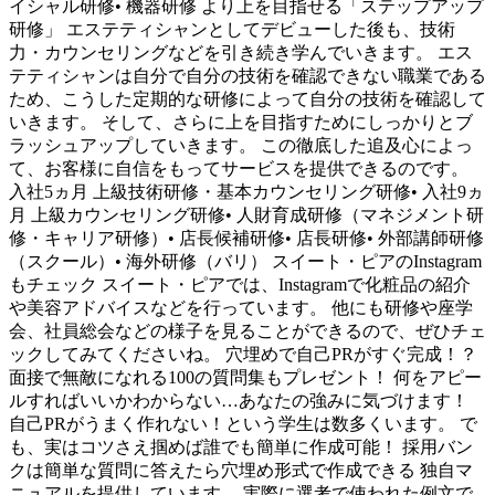
イシャル研修• 機器研修 より上を目指せる「ステップアップ
研修」 エステティシャンとしてデビューした後も、技術
力・カウンセリングなどを引き続き学んでいきます。 エス
テティシャンは自分で自分の技術を確認できない職業である
ため、こうした定期的な研修によって自分の技術を確認して
いきます。 そして、さらに上を目指すためにしっかりとブ
ラッシュアップしていきます。 この徹底した追及心によっ
て、お客様に自信をもってサービスを提供できるのです。
入社5ヵ月 上級技術研修・基本カウンセリング研修• 入社9ヵ
月 上級カウンセリング研修• 人財育成研修（マネジメント研
修・キャリア研修）• 店長候補研修• 店長研修• 外部講師研修
（スクール）• 海外研修（バリ） スイート・ピアのInstagram
もチェック スイート・ピアでは、Instagramで化粧品の紹介
や美容アドバイスなどを行っています。 他にも研修や座学
会、社員総会などの様子を見ることができるので、ぜひチェ
ックしてみてくださいね。 穴埋めで自己PRがすぐ完成！？
面接で無敵になれる100の質問集もプレゼント！ 何をアピー
ルすればいいかわからない…あなたの強みに気づけます！
自己PRがうまく作れない！という学生は数多くいます。 で
も、実はコツさえ掴めば誰でも簡単に作成可能！ 採用バン
クは簡単な質問に答えたら穴埋め形式で作成できる 独自マ
ニュアルを提供しています。 実際に選考で使われた例文で