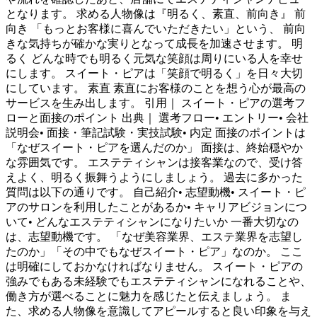
となります。 求める人物像は『明るく、素直、前向き』 前
向き 「もっとお客様に喜んでいただきたい」という、 前向
きな気持ちが確かな実りとなって成長を加速させます。 明
るく どんな時でも明るく元気な笑顔は周りにいる人を幸せ
にします。 スイート・ピアは「笑顔で明るく」を日々大切
にしています。 素直 素直にお客様のことを想う心が最高の
サービスを生み出します。 引用｜ スイート・ピアの選考フ
ローと面接のポイント 出典｜ 選考フロー• エントリー• 会社
説明会• 面接・筆記試験・実技試験• 内定 面接のポイントは
「なぜスイート・ピアを選んだのか」 面接は、終始穏やか
な雰囲気です。 エステティシャンは接客業なので、受け答
えよく、明るく振舞うようにしましょう。 過去に多かった
質問は以下の通りです。 自己紹介• 志望動機• スイート・ピ
アのサロンを利用したことがあるか• キャリアビジョンにつ
いて• どんなエステティシャンになりたいか 一番大切なの
は、志望動機です。 「なぜ美容業界、エステ業界を志望し
たのか」「その中でもなぜスイート・ピア」なのか。 ここ
は明確にしておかなければなりません。 スイート・ピアの
強みでもある未経験でもエステティシャンになれることや、
働き方が選べることに魅力を感じたと伝えましょう。 ま
た、求める人物像を意識してアピールすると良い印象を与え