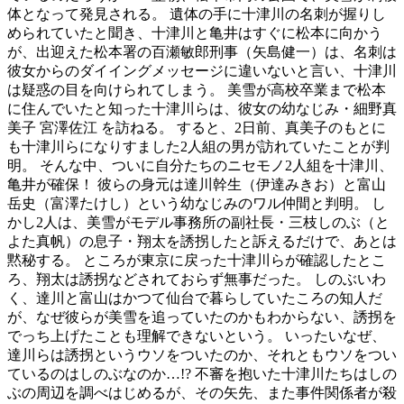
体となって発見される。 遺体の手に十津川の名刺が握りし
められていたと聞き、十津川と亀井はすぐに松本に向かう
が、出迎えた松本署の百瀬敏郎刑事（矢島健一）は、名刺は
彼女からのダイイングメッセージに違いないと言い、十津川
は疑惑の目を向けられてしまう。 美雪が高校卒業まで松本
に住んでいたと知った十津川らは、彼女の幼なじみ・細野真
美子 宮澤佐江 を訪ねる。 すると、2日前、真美子のもとに
も十津川らになりすました2人組の男が訪れていたことが判
明。 そんな中、ついに自分たちのニセモノ2人組を十津川、
亀井が確保！ 彼らの身元は達川幹生（伊達みきお）と富山
岳史（富澤たけし）という幼なじみのワル仲間と判明。 し
かし2人は、美雪がモデル事務所の副社長・三枝しのぶ（と
よた真帆）の息子・翔太を誘拐したと訴えるだけで、あとは
黙秘する。 ところが東京に戻った十津川らが確認したとこ
ろ、翔太は誘拐などされておらず無事だった。 しのぶいわ
く、達川と富山はかつて仙台で暮らしていたころの知人だ
が、なぜ彼らが美雪を追っていたのかもわからない、誘拐を
でっち上げたことも理解できないという。 いったいなぜ、
達川らは誘拐というウソをついたのか、それともウソをつい
ているのはしのぶなのか…!? 不審を抱いた十津川たちはしの
ぶの周辺を調べはじめるが、その矢先、また事件関係者が殺