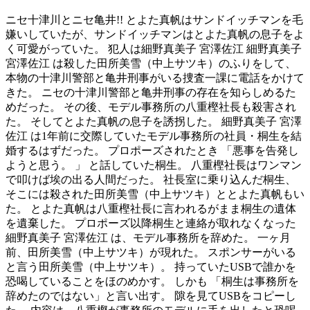
ニセ十津川とニセ亀井!! とよた真帆はサンドイッチマンを毛
嫌いしていたが、サンドイッチマンはとよた真帆の息子をよ
く可愛がっていた。 犯人は細野真美子 宮澤佐江 細野真美子
宮澤佐江 は殺した田所美雪（中上サツキ）のふりをして、
本物の十津川警部と亀井刑事がいる捜査一課に電話をかけて
きた。 ニセの十津川警部と亀井刑事の存在を知らしめるた
めだった。 その後、モデル事務所の八重樫社長も殺害され
た。 そしてとよた真帆の息子を誘拐した。 細野真美子 宮澤
佐江 は1年前に交際していたモデル事務所の社員・桐生を結
婚するはずだった。 プロポーズされたとき 「悪事を告発し
ようと思う。 」 と話していた桐生。 八重樫社長はワンマン
で叩けば埃の出る人間だった。 社長室に乗り込んだ桐生、
そこには殺された田所美雪（中上サツキ）ととよた真帆もい
た。 とよた真帆は八重樫社長に言われるがまま桐生の遺体
を遺棄した。 プロポーズ以降桐生と連絡が取れなくなった
細野真美子 宮澤佐江 は、モデル事務所を辞めた。 一ヶ月
前、田所美雪（中上サツキ）が現れた。 スポンサーがいる
と言う田所美雪（中上サツキ）。 持っていたUSBで誰かを
恐喝していることをほのめかす。 しかも 「桐生は事務所を
辞めたのではない」と言い出す。 隙を見てUSBをコピーし