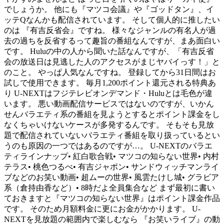
でしょうか。 他にも『マツコ会議』や『ゴッドタン』、イ
ッテQなんかも配信されています。 そして個人的に推したい
のは 『有吉反省会』ですね。 様々なジャンルの有名人が過
去の過ちを反省するって趣旨の番組なんですが、まあ面白い
です。 Huluの中の人から聞いた話なんですが、「有吉反省
会の放送日は見逃した人のアクセスがまじヤバイっす！」と
のこと。 やっぱ人気なんですね。 登録してから31日間はお
試しで使用できます。 毎月1,200ポイント還元される特典あ
り U-NEXTはフジテレビオンデマンド・Huluとは毛色が違
います。 悪い動画配信サービスではないのですが、いかん
せんバラエティ系の番組を見ようとするとポイント課金をし
なくちゃいけないケースが多発するんです。 そもそも見放
題で配信されていないバラエティ番組を取り扱っているとい
うのも原因の一つではあるのですが…。 U-NEXTのバラエ
ティラインナップ• 紅白歌合戦• マツコの知らない世界• 内村
テラス• 桃色つるべ• 有吉ジャポン• サンドウィッチマンライ
ブなどのお笑い動画• 超ムーの世界• 風雲たけし城• グラビア
系（倉持由香など）• 8時だよ全員集合など まず最初に書い
ておきますと『マツコの知らない世界』はポイント課金作品
です。 そのため月額料金に更にお金がかかります。 U-
NEXTを見放題の範囲内で楽しむなら 『お笑いライブ』の動