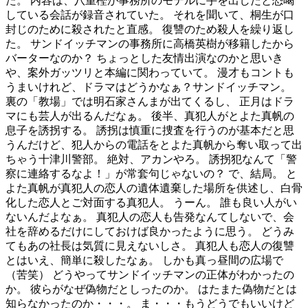
た。 内容は、八重樫が事務所のモデルに手を出したと恐喝
している会話が録音されていた。 それを聞いて、桐生が口
封じのために殺されたと直感。 復讐のため殺人を繰り返し
た。 サンドイッチマンの事務所に高橋英樹が移籍したから
バーターなのか？ ちょっとした友情出演なのかと思いき
や、案外ガッツリと本編に関わっていて。 漫才もコントも
うまいけれど、ドラマはどうかなぁ？サンドイッチマン。
裏の「教場」では明石家さんまが出てくるし、 正月はドラ
マにも芸人が出るんだなぁ。 後半、真犯人がとよた真帆の
息子を誘拐する。 誘拐は慎重に捜査を行うのが基本だと思
うんだけど、犯人からの電話をとよた真帆から奪い取って出
ちゃう十津川警部。 絶対、アカンやろ。 誘拐犯なんて「警
察に連絡するなよ！」が常套句じゃないの？ で、結局。 と
よた真帆が真犯人の恋人の遺体遺棄した場所を供述し、白骨
化した恋人とご対面する真犯人。 うーん。 誰も良い人がい
ないんだよなぁ。 真犯人の恋人も告発なんてしないで、会
社を辞めるだけにしておけば良かったように思う。 どうみ
てもあの社長は気質に見えないしさ。 真犯人も恋人の復讐
とはいえ、簡単に殺したなぁ。 しかも真っ昼間の広場で
（苦笑） どうやってサンドイッチマンの正体がわかったの
か。 彼らがなぜ偽物だとしったのか。 はたまた偽物だとは
知らなかったのか・・・。 ま・・・もうどうでもいいけど