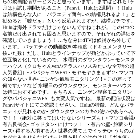
らの動画配信サービスだと思っています。 まずはどれも1ヶ
月はお試し期間があること（Paravi、Huluは2週間）！ Hulu
は結構色んな人に「バラエティ面白いの結構見れるよ！」と
勧めると「嘘だぁ」という反応されますが、結構ガチです。
Huluは海外ドラマだけじゃないんですねこれが。 この4つの
名前だけ出されても困ると思いますので、それぞれの詳細を
確認していきましょう！ …ちなみにdTVは候補から外して
います。 バラエティの動画数80本程度（ドキュメンタリー
抜いた数）だし、Huluとラインナップが殆どかぶっていて下
位互換と化しているので。 水曜日のダウンタウン• モンスタ
ーハウス（クロちゃんverのテラスハウスみたいな全7話の超
人気番組）• パパジャニWEST• モヤモヤさまぁず２• マツコ
の知らない世界• ニンゲン観察モニタリング！• この差って
何ですか？など 水曜日のダウンタウン、モンスターハウス
は特におすすめです。 もちろん、ニンゲン観察モニタリン
グやパパジャニWESTも大変人気ですね。 最新の配信状況は
Paraviサイトにてご確認ください。 Huluの特徴、どんなバラ
エティが見れるのか• ダウンタウンのガキの使いやあらへん
で！！（絶対に笑ってはいけないシリーズも）• マツコ会議•
有吉反省会• ゴッドタン• にけつッ！！• 有吉の壁• 旅猿シリ
ーズ• 得する人損する人• 世界の果てまでイッテQ• うちのガ
ヤがすみませんなど ぱっと目を引くのはやはり『ガキ使』