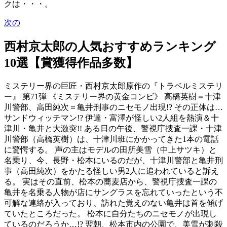
クは・・・。
次の
西村京太郎の人気おすすめランキング
10選【賞獲得作品多数】
ミステリー界の巨匠・西村京太郎原作の『トラベルミステリ
ー』 第71弾 《ミステリー界の黄金コンビ》 高橋英樹＝十津
川警部、高田純次＝亀井刑事のニセモノ出現!? その正体は…
サンドウィッチマン!? 伊達・富澤が怪しい2人組を熱演＆十
津川・亀井と大激突!! ある日の午後、警視庁捜査一課・十津
川警部（高橋英樹）は、十津川班にかかってきた1本の電話
に驚愕する。 声の主はモデルの田所美雪（中上サツキ）と
名乗り、今、長野・松本にいるのだが、十津川警部と亀井刑
事（高田純次）をかたる怪しい男2人に追われていると訴え
る。 実はその直前、松本の蕎麦店から、警視庁捜査一課の
亀井を名乗る人物が店にサングラスを忘れていったという不
可解な連絡が入っており、訪れた覚えのない亀井は首を傾げ
ていたところだった。 松本に自分たちのニセモノが出現し
ているのだろうか…!? 翌朝、松本市内の公園で、美雪が刺殺