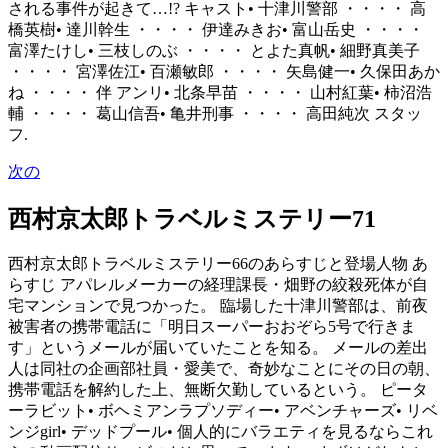
される事件が起きて…!? キャスト• 十津川警部 ・・・・ 高
橋英樹• 達川幹生 ・・・・ 伊達みきお• 富山岳史 ・・・・
富澤たけし• 三枝しのぶ ・・・・ とよた真帆• 細野真美子
・・・・ 宮澤佐江• 百瀬敏郎 ・・・・ 矢島健一• 久保田あか
ね ・・・・ 伴 アンリ• 北条早苗 ・・・・ 山村紅葉• 柿沼浩
輔 ・・・・ 葛山信吾• 亀井刑事 ・・・・ 高田純次 スタッ
フ.
次の
西村京太郎トラベルミステリー71
西村京太郎トラベルミステリー66のあらすじと登場人物 あ
らすじ アパレルメーカーの経理課長・畑野の絞殺死体が自
宅マンションで見つかった。 臨場した十津川警部は、前夜
被害者の携帯電話に「明日スーパーおおぞら5号で行きま
す」というメールが届いていたことを知る。 メールの差出
人は同社の企画部社員・愛美で、奇妙なことにその日の朝、
携帯電話を解約した上、無断欠勤しているという。 ピータ
ーラビット• ボヘミアンラプソディー• アベンチャーズ• リベ
ンジgirl• デッドプール• 個人的にバラエティを見るならこれ