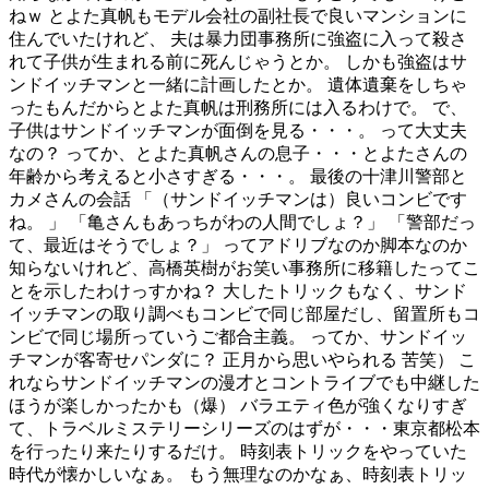
ねｗ とよた真帆もモデル会社の副社長で良いマンションに
住んでいたけれど、 夫は暴力団事務所に強盗に入って殺さ
れて子供が生まれる前に死んじゃうとか。 しかも強盗はサ
ンドイッチマンと一緒に計画したとか。 遺体遺棄をしちゃ
ったもんだからとよた真帆は刑務所には入るわけで。 で、
子供はサンドイッチマンが面倒を見る・・・。 って大丈夫
なの？ ってか、とよた真帆さんの息子・・・とよたさんの
年齢から考えると小さすぎる・・・。 最後の十津川警部と
カメさんの会話 「（サンドイッチマンは）良いコンビです
ね。 」 「亀さんもあっちがわの人間でしょ？」 「警部だっ
て、最近はそうでしょ？」 ってアドリブなのか脚本なのか
知らないけれど、高橋英樹がお笑い事務所に移籍したってこ
とを示したわけっすかね？ 大したトリックもなく、サンド
イッチマンの取り調べもコンビで同じ部屋だし、留置所もコ
ンビで同じ場所っていうご都合主義。 ってか、サンドイッ
チマンが客寄せパンダに？ 正月から思いやられる 苦笑） こ
れならサンドイッチマンの漫才とコントライブでも中継した
ほうが楽しかったかも（爆） バラエティ色が強くなりすぎ
て、トラベルミステリーシリーズのはずが・・・東京都松本
を行ったり来たりするだけ。 時刻表トリックをやっていた
時代が懐かしいなぁ。 もう無理なのかなぁ、時刻表トリッ