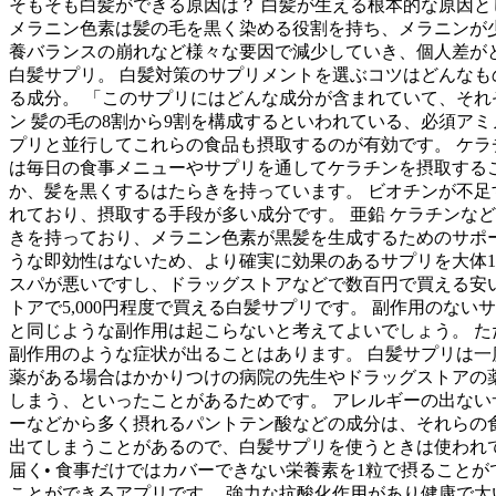
そもそも白髪ができる原因は？ 白髪が生える根本的な原因
メラニン色素は髪の毛を黒く染める役割を持ち、メラニンが
養バランスの崩れなど様々な要因で減少していき、個人差がと
白髪サプリ。 白髪対策のサプリメントを選ぶコツはどんなも
る成分。 「このサプリにはどんな成分が含まれていて、それ
ン 髪の毛の8割から9割を構成するといわれている、必須ア
プリと並行してこれらの食品も摂取するのが有効です。 ケラ
は毎日の食事メニューやサプリを通してケラチンを摂取するこ
か、髪を黒くするはたらきを持っています。 ビオチンが不足
れており、摂取する手段が多い成分です。 亜鉛 ケラチンな
きを持っており、メラニン色素が黒髪を生成するためのサポー
うな即効性はないため、より確実に効果のあるサプリを大体
スパが悪いですし、ドラッグストアなどで数百円で買える安
トアで5,000円程度で買える白髪サプリです。 副作用の
と同じような副作用は起こらないと考えてよいでしょう。 
副作用のような症状が出ることはあります。 白髪サプリは一
薬がある場合はかかりつけの病院の先生やドラッグストアの
しまう、といったことがあるためです。 アレルギーの出ない
ーなどから多く摂れるパントテン酸などの成分は、それらの
出てしまうことがあるので、白髪サプリを使うときは使われて
届く• 食事だけではカバーできない栄養素を1粒で摂ることが
ことができるアプリです。 強力な抗酸化作用があり健康で