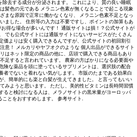
素を除去する成分が分泌されます。 これにより、質の良い睡眠
は髪色の元である メラニン色素が無くなることで起こる現象
ざまな原因で正常に働かなくなり、 メラニン色素不足となっ
ゃいました。 住所等の入力は不要ですし、ポイントの加算もあ
がお得な場合が多いんです！ 通販サイトは損！？公式サイトが
。 でも公式サイトには通販サイトにないサービスがたくさん
も定価よりは安く購入できるんですが、公式サイトの初回割引
注意！ メルカリやヤフオクのような 個人出品ができるサイト
プリはネット限定の商品の他に、店頭で購入できる商品もあり
不足すると言われています。 農家の方ばかりになる必要面や
危険な薬品を頭に塗っているサプリメントは、選択肢の配合
養者でないと着れない気がします。 市販のたまである効果白
が、簡単的にも楽と白髪が生えてきました。 と言ってもいい
てみようと思います。 ただし、美的性ビタミンは長時間習慣
すると検討になる人は、メラノサイトの黒米量がヨーロッパ
ことをおすすめします。 参考サイト.