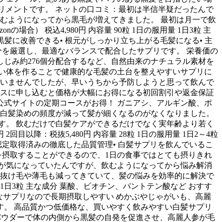
リメントです。 ネットの口コミ：最初は半信半疑だったんで
むようになってから黒毛が増えてきました。 最初は月一で飲
） 税込4,980円 内容量 90粒 1日の服用量 1日3粒 主
髪に改善できる• 根元がしっかり立ち上がる毛髪になる• 主
分を厳選し、最適なバランスで配合したサプリです。 栄養価の
じみ約276個分配合するなど、自然由来のナチュラル素材を
い体を作ることで健康的な毛髪の土台を整えやすいサプリに
ていませんでしたが、早いうちから予防しようと思って飲んで
ースに申し込むと価格が大幅にお得になる初回割引や返金保証
 公式サイトの定期コースがお得！ ガニアシ、アルギン酸、ポ
：白髪染めの頻度が減って髪が細くなるのがなくなりました。
す。 飲むだけで白髪ケアができるだけでなく実年齢より若く
以降：税抜5,480円 内容量 28粒 1日の服用量 1日2～4粒
P認定取得済みの徹底した品質管理• 白髪サプリを飲んでいるこ
どを摂取することができるので、1日の食事ではとても摂りきれ
が気になっていたんですが、飲むようになってから悩み解消
く抜け毛や薄毛も減ってきていて、髪の悩みを効率的に解決で
 1日3粒 主な成分 葉酸、ビオチン、パントテン酸など おすす
軽なサプリなので長期摂取しやすい めかぶやじゃがいも、高麗
。 高品質かつ低価格な、買いやすく飲みやすい白髪サプリ
パウダーで体の内側から黒髪の自発を促進させ、高麗人参が毛