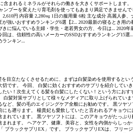
に含まれるミネラルがそれらの働きを大きくサポートします。
ャンプーを変えたり育毛剤を使ってもあまり満足できませんでし
2,610円 内容量 2,280㎎ 1日の服用量 6粒 主な成分 高麗人
が強いおすすめランキング6選【2... 2020最新の寝るとき用
きに悩んでいる主婦・学生・老若男女の方、今日は... 2020年
 今回は、信頼性の高いメーカーのSSDおすすめランキング15選..
ランキン...
白髪を目立たなくさせるために、まずは白髪染めを使用するとい
切です。 今回、 白髪に効くおすすめのサプリを紹介していき
したい！次生えてくる髪を白髪にしたくない！という方におすす
 白髪対策サプリとして様々なメディアに取り上げられています
など、髪の毛のエイジングケア全般にお勧めです。 黒ツヤソ
年前にも遡ります。 楊貴妃も愛飲していたと言われるアキョウに
含まれています。 黒ツヤソフトには、このアキョウがたっぷり
まれます。 ヘアケア、健康、美容と、女性を内側からしっか
 ブラックサプリEX」です。 ブラックサプリEXは、フリージ