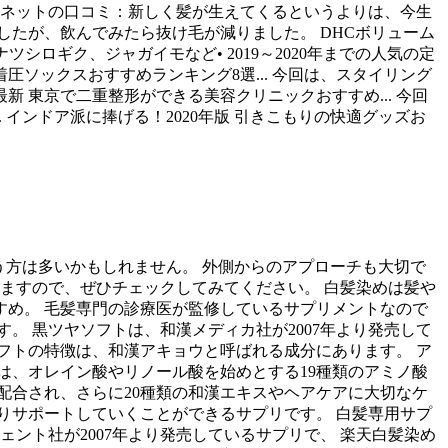
 ネットの口コミ：新しく髪が生えてくるというよりは、今生
たが、飲んでみたら抜け毛が減りました。 DHCボリューム
参、ナツシロギク、ジャガイモなど• 2019～2020年までの人気の定
の着圧ソックスおすすめランキング8選... 今回は、スタイリング
最新 東京で二重整形ができる美容クリニックおすすめ... 今回
. インドア派に捧げる！2020年版 引きこもりの快適グッズお
う方は多いかもしれません。 外側からのアプローチも大切で
ますので、ぜひチェックしてみてください。 白髪染めは髪や
め。 毛髪専門の診療医が監修しているサプリメントなので
。 黒ツヤソフトは、和漢メディカ社が2007年より発売して
フトの特徴は、和漢アキョウと呼ばれる成分にあります。 ア
は、オレイン酸やリノール酸を始めとする19種類のアミノ酸
配合され、さらに20種類の和漢エキスやヘアケアに大切なケ
りサポートしていくことができるサプリです。 白髪専用サプ
ェント社が2007年より発売しているサプリで、 楽天白髪染め