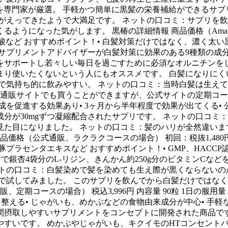
を専門家が厳選。 手軽かつ簡単に黒髪の栄養補給ができるサプ
がえってきたようで大満足です。 ネットの口コミ：サプリを飲
になった気がします。 黒椿の詳細情報 商品価格（Amazonの場合
酸など おすすめポイント！• 白髪対策だけではなく、濃く太い黒
サプリメントアドバイザーが白髪対策に効果のある9種類の成
サポートし若々しい毎日を過ごすために必須なオルニチンをし
まり使いたくないという人にもオススメです。 白髪になりにく
で気持ち的に飲みやすい。 ネットの口コミ：当時白髪は生え
の通販サイトでも買うことができますが、公式サイトの定期コ
を促進する効果あり• 3ヶ月から半年程度で効果が出てくる•
分が30mgずつ凝縮配合されたサプリです。 ネットの口コミ
た目になりました。 ネットの口コミ：髪のハリが全然違いま
（公式通販、ラクラクコースの場合） 初回：税抜1,480円 2回目
プラセンタエキスなど おすすめポイント！• GMP、HACC
けで銀杏4袋分のL-リジン、きんかん約250g分のビタミンCな
ットの口コミ：白髪染めで髪を染めても生え際が黒くならないの
で試してみました。 このサプリを飲んでから白髪だけではな
定期コースの場合） 税込3,996円 内容量 90粒 1日の服用量
を整える• じゃがいも、めかぶなどの食物由来成分が中心• 手
間摂取しやすいサプリメントをコンセプトに開発された商品です
やすいです。 めかぶやじゃがいも、キクイモのHTコンセント