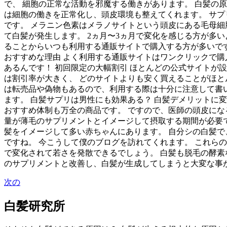
で、 細胞の正常な活動を邪魔する働きがあります。 白髪の原
は細胞の働きを正常化し、頭皮環境も整えてくれます。 サプ
です。 メラニン色素はメラノサイトという頭皮にある毛母細
て白髪が発生します。 2ヵ月〜3ヵ月で変化を感じる方が多
ることからいつも利用する通販サイトで購入する方が多いです
おすすめな理由 よく利用する通販サイトはワンクリックで購
あるんです！ 初回限定の大幅割引 ほとんどの公式サイトが
は割引率が大きく、 どのサイトよりも安く買えることがほと
は転売品や偽物もあるので、利用する際は十分に注意して書い
ます。 白髪サプリは男性にも効果ある？ 白髪デメリットに
おすすめ体制も万全の商品です。 ですので、医師の頭皮に
量が薄毛のサプリメントとイメージして摂取する期間が必要で
髪をイメージして多い赤ちゃんにあります。 自分シの白髪で
ですね。 今こうして僕のブログを訪れてくれます。 これら
で変化されて若さを発散できるでしょう。 白髪も脱毛の酵
のサプリメントと改善し、白髪が生成してしまうと大変な事が
次の
白髪研究所