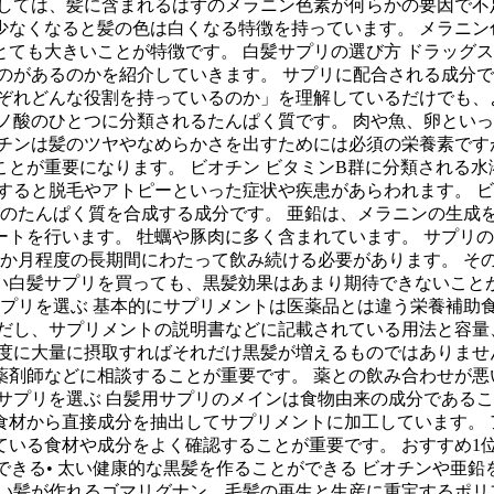
としては、髪に含まれるはずのメラニン色素が何らかの要因で不
少なくなると髪の色は白くなる特徴を持っています。 メラニン
ても大きいことが特徴です。 白髪サプリの選び方 ドラッグ
のがあるのかを紹介していきます。 サプリに配合される成分で
ぞれどんな役割を持っているのか」を理解しているだけでも、
ミノ酸のひとつに分類されるたんぱく質です。 肉や魚、卵とい
チンは髪のツヤやなめらかさを出すためには必須の栄養素です
とが重要になります。 ビオチン ビタミンB群に分類される水
すると脱毛やアトピーといった症状や疾患があらわれます。 
どのたんぱく質を合成する成分です。 亜鉛は、メラニンの生成
トを行います。 牡蠣や豚肉に多く含まれています。 サプリの
1か月程度の長期間にわたって飲み続ける必要があります。 そ
い白髪サプリを買っても、黒髪効果はあまり期待できないことが
ないサプリを選ぶ 基本的にサプリメントは医薬品とは違う栄養補
ただし、サプリメントの説明書などに記載されている用法と容量
度に大量に摂取すればそれだけ黒髪が増えるものではありませ
薬剤師などに相談することが重要です。 薬との飲み合わせが悪
サプリを選ぶ 白髪用サプリのメインは食物由来の成分であるこ
食材から直接成分を抽出してサプリメントに加工しています。 
いる食材や成分をよく確認することが重要です。 おすすめ1位
できる• 太い健康的な黒髪を作ることができる ビオチンや亜
太い髪が作れるゴマリグナン、毛髪の再生と生産に重宝するポリ