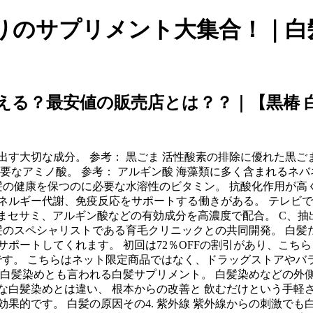
こだわりのサプリメント大集合！
で買える？最安値の販売店とは？？｜【黒椿
す大切な成分。 参考： 黒ごま 活性酸素の排除に優れた黒ご
要なアミノ酸。 参考： アルギン酸 海藻類に多く含まれるネ
髪の健康を保つのに必要な水溶性のビタミン。 抗酸化作用が高く
ルギー代謝、免疫反応をサポートする働きがある。 テレビでも紹
ミ、アルギン酸などの有効成分を高濃度で配合。 C、抽出V. E、
 公式サイト 髪のスペシャリストである育毛クリニックとの共同開発
ポートしてくれます。 初回は72％OFFの割引があり、こちら
定です。 こちらはネット限定商品ではなく、ドラッグストアやバ
む白髪染めとも言われる白髪サプリメント。 白髪染めなどの外
な白髪染めとは違い、 根本からの改善と 飲むだけという手軽
果的です。 白髪の原因その4. 紫外線 紫外線からの刺激で