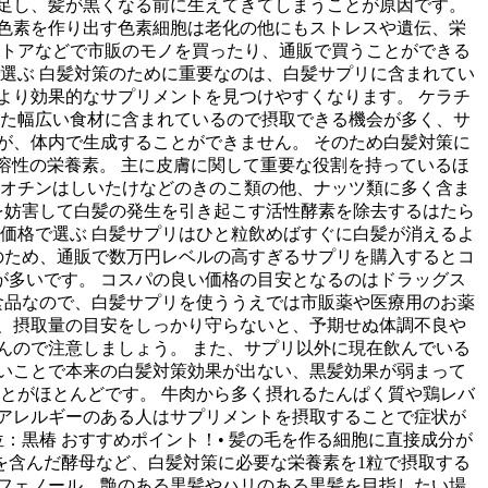
足し、髪が黒くなる前に生えてきてしまうことが原因です。
色素を作り出す色素細胞は老化の他にもストレスや遺伝、栄
ストアなどで市販のモノを買ったり、通販で買うことができる
選ぶ 白髪対策のために重要なのは、白髪サプリに含まれてい
より効果的なサプリメントを見つけやすくなります。 ケラチ
った幅広い食材に含まれているので摂取できる機会が多く、サ
が、体内で生成することができません。 そのため白髪対策に
溶性の栄養素。 主に皮膚に関して重要な役割を持っているほ
ビオチンはしいたけなどのきのこ類の他、ナッツ類に多く含ま
を妨害して白髪の発生を引き起こす活性酵素を除去するはたら
価格で選ぶ 白髪サプリはひと粒飲めばすぐに白髪が消えるよ
のため、通販で数万円レベルの高すぎるサプリを購入するとコ
多いです。 コスパの良い価格の目安となるのはドラッグス
助食品なので、白髪サプリを使ううえでは市販薬や医療用のお薬
、摂取量の目安をしっかり守らないと、予期せぬ体調不良や
んので注意しましょう。 また、サプリ以外に現在飲んでいる
いことで本来の白髪対策効果が出ない、黒髪効果が弱まって
とがほとんどです。 牛肉から多く摂れるたんぱく質や鶏レバ
アレルギーのある人はサプリメントを摂取することで症状が
：黒椿 おすすめポイント！• 髪の毛を作る細胞に直接成分が
鉛を含んだ酵母など、白髪対策に必要な栄養素を1粒で摂取する
フェノール、艶のある黒髪やハリのある黒髪を目指したい場