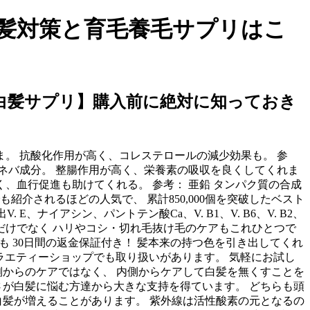
｜白髪対策と育毛養毛サプリはこ
 白髪サプリ】購入前に絶対に知っておき
ま。 抗酸化作用が高く、コレステロールの減少効果も。 参
バネバ成分。 整腸作用が高く、栄養素の吸収を良くしてくれま
、血行促進も助けてくれる。 参考： 亜鉛 タンパク質の合成
介されるほどの人気で、 累計850,000個を突破したベスト
ナイアシン、パントテン酸Ca、V. B1、V. B6、V. B2、
。 白髪だけでなく ハリやコシ・切れ毛抜け毛のケアもこれひとつで
も 30日間の返金保証付き！ 髪本来の持つ色を引き出してくれ
ラエティーショップでも取り扱いがあります。 気軽にお試し
側からのケアではなく、 内側からケアして白髪を無くすことを
さが白髪に悩む方達から大きな支持を得ています。 どちらも頭
も白髪が増えることがあります。 紫外線は活性酸素の元となるの