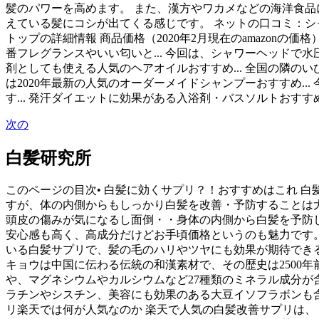
髪のパワーを高めます。 また、漢方やワカメなどの海洋食品
えている髪にコシが出てくる感じです。 ネットの口コミ：シ
トップの詳細情報 商品価格（2020年2月現在のamazonの価格） 
番フレグランスやいい匂いと... 今回は、シャワーヘッドで水圧
剤としても使える人気のヘアオイルおすすめ... 全国の隣のいび
は2020年最新の人気のオーダーメイドシャンプーおすすめ...
す... 発汗ダイエットに効果がある入浴剤・バスソルトおすすめ
次の
白髪研究所
このページの目次• 白髪に効くサプリ？！おすすめはこれ 
すが、体の内側からもしっかり白髪を改善・予防することは大
頭皮の傷みが気になるし面倒・・身体の内側から白髪を予防
安心感も高く、高成分だけどお手頃価格というのも魅力です。
いる白髪サプリで、髪の毛のハリやツヤにも効果が期待できる
キョウは中国に伝わる伝統の和漢素材で、その歴史は2500
や、マグネシウムやカルシウムなど27種類のミネラル成分が
ラチンやシスチン、美容にも効果のある大豆イソフラボンも含
リ楽天では何が人気なのか 楽天で人気の白髪改善サプリは、「