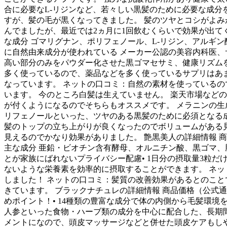
合に必要なL-リジンなど、若々しい黒髪のために必要な成分
すが、髪の毛が黒くなってきました。 髪のツヤとコシがよみ
んでましたが、最近では2ヵ月に1回飲むくらいで効果が出てくるよう
な成分 ゴマリグナン、ポリフェノール、L-リジン、アルギン
に自然由来成分が使われている メーカー公認の美容内科医、
高い部分のみをパウダー化させた黒ゴマセサミ、健康リズムを
多く使っているので、薬品などを多く使っているサプリはあ
なっています。 ネットの口コミ：自然の素材を使っているの
います。 今のところ白髪は生えていません。 楽天市場など
が付くようになるのでそちらもオススメです。 メラニンの生成
リフェノールといった、ツヤのある黒髪のために必須となる成
髪のトップの立ち上がりが良くなったのでボリュームがある見
見えるのでかなり効果がありました。 艶黒美人の詳細情報 商品価格
主な成分 亜鉛・ビオチン含有酵母、オルニチン酸、黒ゴマ、豚
とが家族にばれないプライバシー配慮• 1日分の摂取量3粒だ
ないような栄養素を効率的に摂取することができます。 ネ
しました！ ネットの口コミ：髪質の改善効果があるとのこと
きています。 ブラックナチュレの詳細情報 商品価格（公式通販、
めポイント！• 14種類の豊富な成分で体の内側から毛髪環境
人参といった食物・ハーブ類の成分を中心に配合した、長期
メントになので、頭皮マッサージなどと併せた頭皮ケアもし