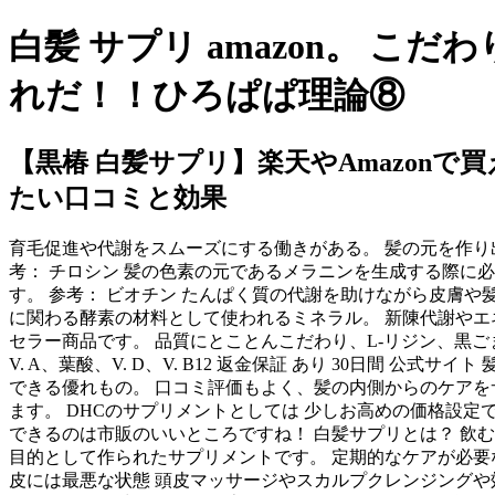
白髪 サプリ amazon。 
れだ！！ひろぱぱ理論⑧
【黒椿 白髪サプリ】楽天やAmazon
たい口コミと効果
育毛促進や代謝をスムーズにする働きがある。 髪の元を作り出
考： チロシン 髪の色素の元であるメラニンを生成する際に必
す。 参考： ビオチン たんぱく質の代謝を助けながら皮膚や
に関わる酵素の材料として使われるミネラル。 新陳代謝やエネ
セラー商品です。 品質にとことんこだわり、L-リジン、黒ごまセサ
V. A、葉酸、V. D、V. B12 返金保証 あり 30日間
できる優れもの。 口コミ評価もよく、髪の内側からのケアをサ
ます。 DHCのサプリメントとしては 少しお高めの価格設
できるのは市販のいいところですね！ 白髪サプリとは？ 飲
目的として作られたサプリメントです。 定期的なケアが必要
皮には最悪な状態 頭皮マッサージやスカルプクレンジングや効