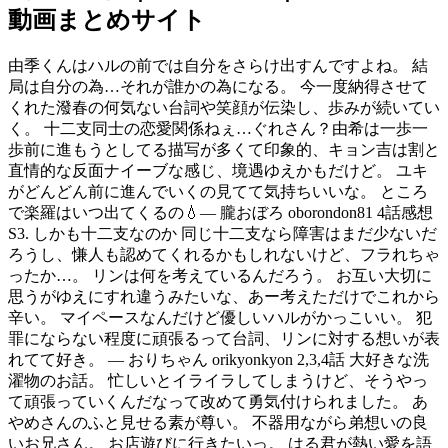
動画まとめサイト
由季くんはハルの前では自分をさらけ出すんですよね。 結
局は自分の為…それが誰かの為になる。 今一度納得させて
くれた潑春の何気ない台詞や笑顔が伝染し、歩みが続いてい
く。 十二支同士の恋愛関係ねぇ…ぐれさん？由希は一歩一
歩前に進もうとしてる描写が多くて印象的、キョン吉は割と
直情的な反面ナイーブな感じ、境遇ゆえかもだけど。 ユキ
がどんどん前に進んでいくの見てて気持ちいいな。 ところ
で楽羅はいつ出てくるの💧— 朧おぼろ oborondon81 4話感想
S3. しかも十二支なのか 同じ十二支なら障害はまだ少ないだ
ろうし、慊人も認めてくれるかもしれないけど、フラれちゃ
ったか…。 リンは何を考えているんだろう。 お互い大切に
思うがゆえにすれ違うみたいな、あー考えただけでこれから
辛い。 マイペースなんだけど優しいハルがかっこいい。 犯
罪にならない程度に頑張るって台詞、リンに対する想いが表
れてて好き。 — おりちゃん orikyonkyon 2,3,4話 大好きな洗
濯物のお話。 忙しいとイライラしてしまうけど、そうやっ
て頑張っていくんだなって改めて勇気付けられました。 あ
やめさんのふと見せる素が尊い。 不器用ながら弟想いの良
いお兄さん。 お店遊びに行きたいっ。 はる君が熱い愛を語