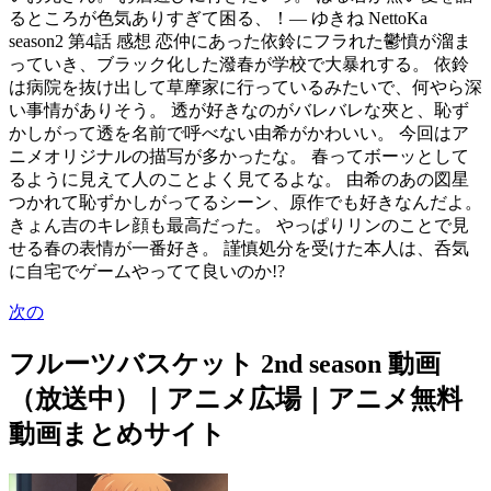
るところが色気ありすぎて困る、！— ゆきね NettoKa
season2 第4話 感想 恋仲にあった依鈴にフラれた鬱憤が溜ま
っていき、ブラック化した潑春が学校で大暴れする。 依鈴
は病院を抜け出して草摩家に行っているみたいで、何やら深
い事情がありそう。 透が好きなのがバレバレな夾と、恥ず
かしがって透を名前で呼べない由希がかわいい。 今回はア
ニメオリジナルの描写が多かったな。 春ってボーッとして
るように見えて人のことよく見てるよな。 由希のあの図星
つかれて恥ずかしがってるシーン、原作でも好きなんだよ。
きょん吉のキレ顔も最高だった。 やっぱりリンのことで見
せる春の表情が一番好き。 謹慎処分を受けた本人は、呑気
に自宅でゲームやってて良いのか!?
次の
フルーツバスケット 2nd season 動画
（放送中）｜アニメ広場｜アニメ無料
動画まとめサイト