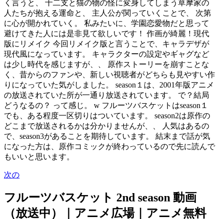
く言うと、 十二支と猫の物の怪に変身してしまう草摩家の
人たちが抱える運命と、 主人公が関っていくことで、 次第
に心が開かれていく。 私みたいに、学園恋愛物だと思って
避けてきた人には是非見て欲しいです！ 作画が綺麗！現代
版にリメイク 今回リメイク版と言うことで、キャラデザが
現代風になっています。 キャラクターの設定やギャグなど
は少し時代を感じますが、、 原作ストーリーを崩すことな
く、昔からのファンや、新しい視聴者がどちらも見やすい作
りになっていた気がしました。 season１は、2001年版アニメ
の放送されていた所が一通り放送されています。 で？結局
どうなるの？ って感じ。 w フルーツバスケットはseason１
でも、ある程度一区切りはついています。 season2は原作の
どこまで放送されるかは分かりませんが、、 人気はあるの
で、season3があることを期待しています。 結末まで話が気
になった方は、原作コミックが終わっているので先に読んで
もいいと思います。
次の
フルーツバスケット 2nd season 動画
（放送中）｜アニメ広場｜アニメ無料