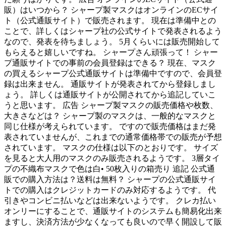
販）はいつから？ シャープ製マスクはオンラインのECサイ
ト（公式通販サイト）で販売されます。 現在は準備中との
ことで、詳しくはシャープ社の公式サイトで発表されるよう
なので、発表を待ちましょう。 5月くらいには販売開始して
もらえると嬉しいですね。 シャープさん頑張って！ シャー
プ通販サイトでの事前の会員登録はできる？ 現在、マスク
の買えるシャープ公式通販サイトは準備中ですので、会員登
録は出来ません。 通販サイトが発表されてから登録しまし
ょう。 詳しくは通販サイトが公開されてから追記していこ
うと思います。 広告 シャープ製マスクの販売価格や枚数、
大きさなどは？ シャープ製のマスクは、一般的なマスクと
同じ仕様が考えられています。 ですので販売価格はまだ発
表されていませんが、これまでの通常価格帯での販売が予想
されています。 マスクの仕様は以下のとおりです。 サイズ
を見ると大人用のマスクのみ販売されるようです。 3層タイ
プの不織布マスクで色は白• 50枚入りの箱売り 追記 公式通
販での購入方法は？送料は無料？ シャープの公式通販サイ
トでの購入はクレジットカードのみ対応するようです。 代
引きやコンビニ払いなどは出来ないようです。 クレカ払い
オンリーにすることで、通販サイトのシステムも簡易化出来
ますし、決済方法が少なくなっても良いので早く開設して販