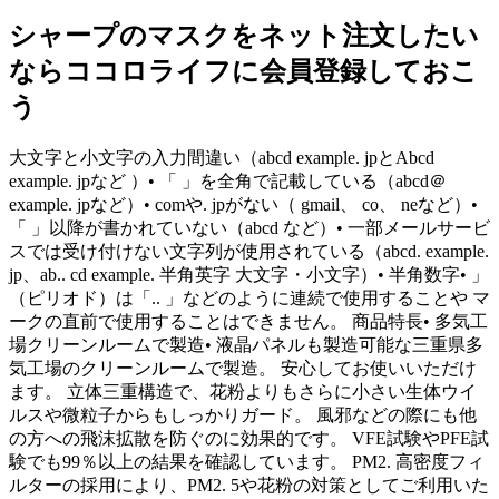
シャープのマスクをネット注文したい
ならココロライフに会員登録しておこ
う
大文字と小文字の入力間違い（abcd example. jpとAbcd
example. jpなど ）• 「 」を全角で記載している（abcd＠
example. jpなど）• comや. jpがない（ gmail、 co、 neなど）•
「 」以降が書かれていない（abcd など）• 一部メールサービ
スでは受け付けない文字列が使用されている（abcd. example.
jp、ab.. cd example. 半角英字 大文字・小文字）• 半角数字• 」
（ピリオド）は「.. 」などのように連続で使用することや マ
ークの直前で使用することはできません。 商品特長• 多気工
場クリーンルームで製造• 液晶パネルも製造可能な三重県多
気工場のクリーンルームで製造。 安心してお使いいただけ
ます。 立体三重構造で、花粉よりもさらに小さい生体ウイ
ルスや微粒子からもしっかりガード。 風邪などの際にも他
の方への飛沫拡散を防ぐのに効果的です。 VFE試験やPFE試
験でも99％以上の結果を確認しています。 PM2. 高密度フィ
ルターの採用により、PM2. 5や花粉の対策としてご利用いた