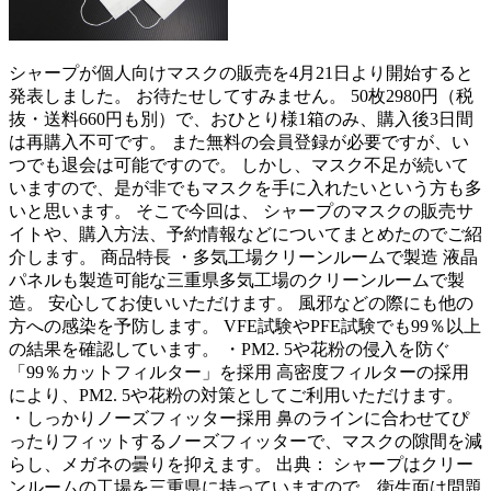
シャープが個人向けマスクの販売を4月21日より開始すると
発表しました。 お待たせしてすみません。 50枚2980円（税
抜・送料660円も別）で、おひとり様1箱のみ、購入後3日間
は再購入不可です。 また無料の会員登録が必要ですが、い
つでも退会は可能ですので。 しかし、マスク不足が続いて
いますので、是が非でもマスクを手に入れたいという方も多
いと思います。 そこで今回は、 シャープのマスクの販売サ
イトや、購入方法、予約情報などについてまとめたのでご紹
介します。 商品特長 ・多気工場クリーンルームで製造 液晶
パネルも製造可能な三重県多気工場のクリーンルームで製
造。 安心してお使いいただけます。 風邪などの際にも他の
方への感染を予防します。 VFE試験やPFE試験でも99％以上
の結果を確認しています。 ・PM2. 5や花粉の侵入を防ぐ
「99％カットフィルター」を採用 高密度フィルターの採用
により、PM2. 5や花粉の対策としてご利用いただけます。
・しっかりノーズフィッター採用 鼻のラインに合わせてぴ
ったりフィットするノーズフィッターで、マスクの隙間を減
らし、メガネの曇りを抑えます。 出典： シャープはクリー
ンルームの工場を三重県に持っていますので、衛生面は問題