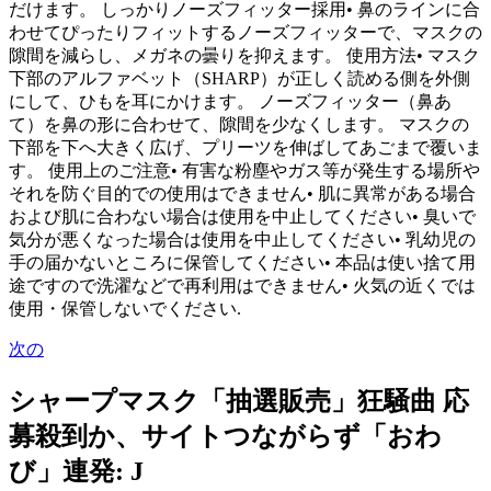
だけます。 しっかりノーズフィッター採用• 鼻のラインに合
わせてぴったりフィットするノーズフィッターで、マスクの
隙間を減らし、メガネの曇りを抑えます。 使用方法• マスク
下部のアルファベット（SHARP）が正しく読める側を外側
にして、ひもを耳にかけます。 ノーズフィッター（鼻あ
て）を鼻の形に合わせて、隙間を少なくします。 マスクの
下部を下へ大きく広げ、プリーツを伸ばしてあごまで覆いま
す。 使用上のご注意• 有害な粉塵やガス等が発生する場所や
それを防ぐ目的での使用はできません• 肌に異常がある場合
および肌に合わない場合は使用を中止してください• 臭いで
気分が悪くなった場合は使用を中止してください• 乳幼児の
手の届かないところに保管してください• 本品は使い捨て用
途ですので洗濯などで再利用はできません• 火気の近くでは
使用・保管しないでください.
次の
シャープマスク「抽選販売」狂騒曲 応
募殺到か、サイトつながらず「おわ
び」連発: J