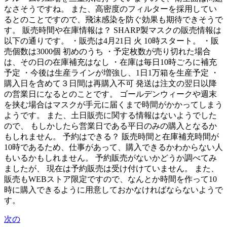
なさそうですね。 また、高密度のフィルターを採用してい
るとのことですので、飛沫感染を防ぐ効果も期待できそうで
す。 販売時間や在庫情報は？ SHARP製マスクの販売情報は
以下の通りです。 ・販売は4月21日 火 10時スタート。 ・販
売個数は3000個 初めのうち ・予定枚数が売り切れた場合
は、その日の在庫補充はなし ・在庫は毎日10時ごろに補充
予定 ・今後は生産ラインが増強し、1日1万箱を生産予定 ・
購入日を含めて３日間は再購入不可 発送は注文の翌日以降
の営業日になるとのことです。 ゴールデンウィークや週末
を挟む場合はマスクが手元に届くまで時間がかかってしまう
ようです。 また、土日販売に関する情報はないようでした
ので、 もしかしたら営業日である平日のみの購入となるか
もしれません。 予約はできる？ 販売時間と在庫補充時間が
10時であるため、仕事があって、購入できるかわからない人
もいるかもしれません。 予約販売がないかどうか調べてみ
ましたが、 現在は予約販売は受け付けていません。 また、
販売もWEBストア限定ですので、なんとか時間を作って10
時に購入できるように用意しておかなければならないようで
す。
次の