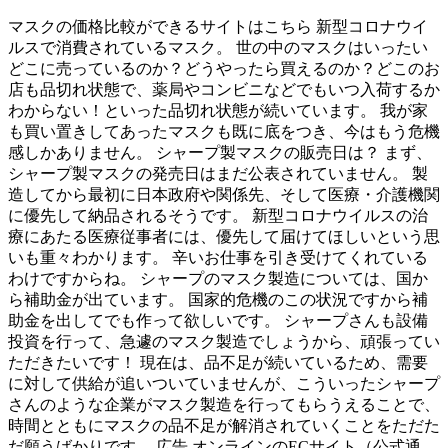
マスクの価格比較ができるサイトはこちら 新型コロナウイ
ルスで消費されているマスク。 世の中のマスクはいったい
どこに売っているのか？どうやったら買えるのか？どこのお
店も品切れ状態で、薬局やコンビニなどでもいつ入荷するか
わからない！といった品切れ状態が続いています。 我が家
も買い置きしてあったマスクも既に底をつき、今はもう危機
感しかありません。 シャープ製マスクの販売日は？ まず、
シャープ製マスクの発売日はまだ公表されていません。 製
造してから最初に日本政府や関係先、そして医療・介護機関
に優先して納品されるそうです。 新型コロナウイルスの治
療にあたる医療従事者には、優先して届けてほしいという思
いも重々わかります。 辛いお仕事を引き受けてくれている
わけですからね。 シャープのマスク製造については、国か
ら補助金が出ています。 国家的危機のこの状況ですから補
助金を出してでも作って欲しいです。 シャープさんも設備
投資を行って、急遽のマスク製造でしょうから、頑張ってい
ただきたいです！ 現在は、品不足が続いているため、需要
に対して供給が追いついていませんが、こういったシャープ
さんのような企業がマスク製造を行ってもらうえることで、
時間とともにマスクの品不足が解消されていくことをただた
だ願うばかりです。 広告 オンラインのECサイト（公式通