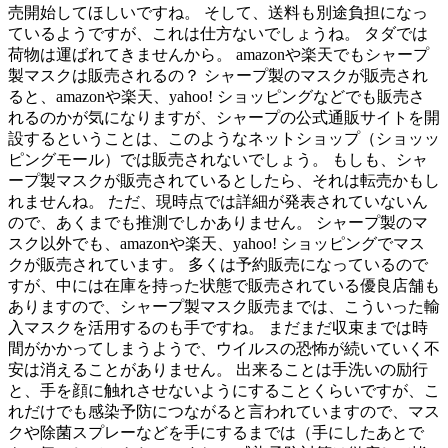
売開始してほしいですね。 そして、送料も別途負担になっ
ているようですが、これは仕方ないでしょうね。 タダでは
荷物は運ばれてきませんから。 amazonや楽天でもシャープ
製マスクは販売されるの？ シャープ製のマスクが販売され
ると、amazonや楽天、yahoo! ショッピングなどでも販売さ
れるのかが気になりますが、シャープの公式通販サイトを開
設するということは、このようなネットショップ（ショッッ
ピングモール）では販売されないでしょう。 もしも、シャ
ープ製マスクが販売されているとしたら、それは転売かもし
れませんね。 ただ、現時点では詳細が発表されていないん
ので、あくまでも推測でしかありません。 シャープ製のマ
スク以外でも、amazonや楽天、yahoo! ショッピングでマス
クが販売されています。 多くは予約販売になっているので
すが、中には在庫を持った状態で販売されている優良店舗も
ありますので、シャープ製マスク販売までは、こういった輸
入マスクを活用するのも手ですね。 まだまだ収束までは時
間がかかってしまうようで、ウイルスの恐怖が続いていく不
安は消えることがありません。 出来ることは手洗いの励行
と、手を顔に触れさせないようにすることくらいですが、こ
れだけでも感染予防につながると言われていますので、マス
クや除菌スプレーなどを手にするまでは（手にしたあとで