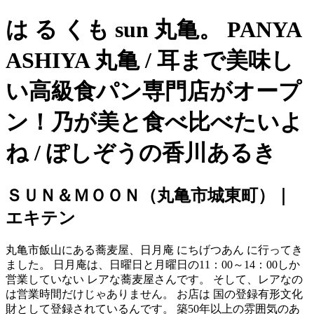
は る くも sun 丸亀。 PANYA
ASHIYA 丸亀 / 耳まで美味し
い高級食パン専門店がオープ
ン！乃が美と食べ比べたいよ
ね / ぽしぞうの香川あるき
ＳＵＮ＆ＭＯＯＮ（丸亀市城東町）｜
エキテン
丸亀市飯山にある蕎麦屋、日月庵 にちげつあん に行ってき
ました。 日月庵は、日曜日と月曜日の11：00～14：00しか
営業していない レアな蕎麦屋さんです。 そして、レアなの
は営業時間だけじゃありません。 お店は 国の登録有形文化
財として登録されているんです。 築50年以上の雰囲気のあ