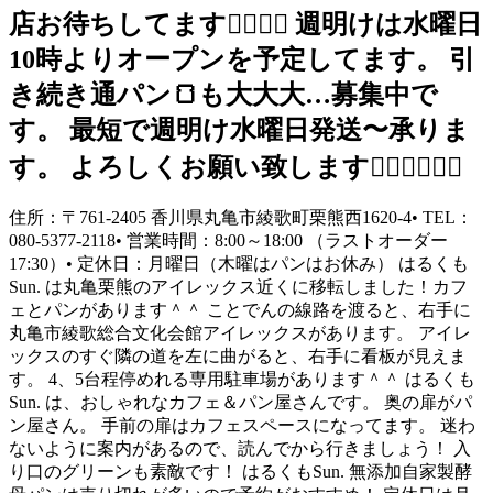
店お待ちしてます🙇‍♀️🙇‍♀️ 週明けは水曜日
10時よりオープンを予定してます。 引
き続き通パン🍞も大大大…募集中で
す。 最短で週明け水曜日発送〜承りま
す。 よろしくお願い致します🙇‍♀️🙇‍♀️🙇‍♀️
住所：〒761-2405 香川県丸亀市綾歌町栗熊西1620-4• TEL：
080-5377-2118• 営業時間：8:00～18:00 （ラストオーダー
17:30）• 定休日：月曜日（木曜はパンはお休み） はるくも
Sun. は丸亀栗熊のアイレックス近くに移転しました！カフ
ェとパンがあります＾＾ ことでんの線路を渡ると、右手に
丸亀市綾歌総合文化会館アイレックスがあります。 アイレ
ックスのすぐ隣の道を左に曲がると、右手に看板が見えま
す。 4、5台程停めれる専用駐車場があります＾＾ はるくも
Sun. は、おしゃれなカフェ＆パン屋さんです。 奥の扉がパ
ン屋さん。 手前の扉はカフェスペースになってます。 迷わ
ないように案内があるので、読んでから行きましょう！ 入
り口のグリーンも素敵です！ はるくもSun. 無添加自家製酵