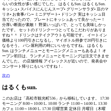
らいの女性が多い感じでした。 はるくもSun. はるくもSun.
キッシュ• スパイスにんじんスープ• グリーンサラダ• 豆のマ
リネ• お食事パン• ミニデザート• ドリンク 実はキッシュ目
当てだったので、プレートにキッシュあって良かったー！
分厚い断面が素敵！ 野菜いっぱいで、とっても美味しかっ
たです。 セットのドリンク一つとってもこだわりがありま
すね＾＾ ドリンクはテイクアウトも可能です。 イートイン
価格より100円引きになるし、マイボトル持参で20円引きに
なるそう。 パン屋利用の時にいいかもですね。 はるくも
Sun. はランチメニューとモーニングメニューもあるよ！ オ
ープン初日は、ランチメニューとモーニングは注文できませ
んでした。 の店舗情報 アイレックスが近いので、発表会や
コンサート帰りにもいいですね！.
次の
はるくもsun.
このお店は「高松市観光町536」から移転しています。 17:30
モーニング 8:00～10:00 L. 10:00 ランチ 11:00～14:00 L. 13:30
カフェ 11:00～18:00 L. 17:30 日曜営業 定休日 月曜日（木曜