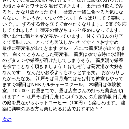
大根とネギとワサビを混ぜて頂きます。 出汁だけ飲んでみ
ると、かなり濃かったです。 蕎麦と一緒に食べると気にな
らない。 というか、いいバランス！ さっぱりしてて美味し
いです。 ずるずる音を立てて食べたくなります。 5倍で対応
してくれました！ 蕎麦の量がちょっと多めになってます。
濃い出汁に鴨とネギが浸かっています。 甘くてほんのり辛
くて美味しい。 とっても美味しかったです＾＾おすすめ！
最後に蕎麦湯が出てきます グループに1つ蕎麦湯が出てきま
す。 白くてとろんとした蕎麦湯。 蕎麦はゆでる時に水溶性
のビタミンや栄養が溶けだしてしまうそう。 蕎麦湯で栄養
を余すことなく頂きましょう！ ぽしぞうは蕎麦湯が大好き
なんです！ なんだかお茶よりもホッとする笑。 おかわりし
たかったなあ。 江戸そば日月庵ではそば打ち教室もやって
ます 水曜日はNHKカルチャースクール。 木曜日は体験教
室。 10：00～お昼までで、昼は店主さんの打った蕎麦が頂
けます＾＾ 江戸そば日月庵 にちげつあん の店舗情報 日月庵
の庭を見ながらホットコーヒー（100円）も楽しめます。 建
築に興味のある方も楽しめるお店でおすすめ＾＾.
次の