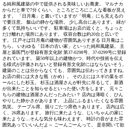
る純和風建築の中で提供される美味しいお蕎麦。 マルナカ
からだと車で7分くらい。 ところどころにこんな看板が見え
ます。 「日月庵」と書いていますが「明庵」にも見えるの
で要注意。 飯山の静かな場所。 少し高台にあります。 緑が
多くて気持ちいいです。 駐車場はお店の近くと、ちょっと
だけ離れた場所にあります。 収容台数は約20台と広いで
す。 江戸そば日月庵の建物が雰囲気ありすぎる 日月庵はこ
ちら。 いわゆる「日本の古い家」といった純和風建築。 主
屋と薬医門が登録有形文化財 第37-0298号、37-0299号に登録
されています。 築50年以上の建物かつ、時代や技術を伝え
る様式が評価されないと登録有形文化財にはならないそう。
建築のことは分からなくても、雰囲気は伝わってきますね。
お店の前には大きな瓶（かめ）。 その上にはスギの葉をボ
ールにした杉玉。 杉玉は酒屋さんが軒先に吊るして、新酒
が出来たことを知らせるといった使い方をします。 元々こ
ちらの建物は酒屋さんだったみたい？ 店内は薄暗く、ひん
やりした静かさがあります。 上品にふるまいたくなる雰囲
気笑。 テーブル席、掘りごたつ席色々あります。 店内は広
く、26席あります。 旅行に来たような、じいちゃんの家に
来たような…そんな気分も味わえます。 時計の音がまた雰
囲気あっていいんだよ～ ごーんごーんって。 是非聞いて欲