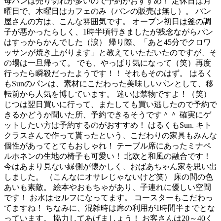
母パンは売り切れが多いので予約がおすすめ！ 定休日は月
曜日で、木曜日はカフェのみ（パンの販売は無し）。 パン
屋さんの方は、こんな雰囲気です。 オープン初日は釜の調
子が悪かったらしく、1時半頃行きましたが残念ながらパン
はすっからかんでした（涙） 帰り際、「あと45分でクロワ
ッサンが焼き上がります」と教えていただいたのですが、そ
の場は一旦帰って。 でも、やっぱり気になって（笑）再度
行ったら瞬殺だったようです！！ それもそのはず。 はるく
もSunのパンは、素材にこだわった美味しいパンとして、移
転前から人気を博しています。 迷いは禁物ですよ！（笑）
じつは翌日買いに行って、またしても買い逃したので予約で
きるかどうか聞いた所、予約できるそうです＾＾ 確実にゲ
ットしたい方は予約するのがおすすめ！ はるくもSun. キト
クラスさんで作って貰ったという、こだわりの家具もみんな
個性があってとてもおしゃれ！ テーブル席にあったミナペ
ルホネンの生地の椅子も可愛い！ 北欧と和風の融合です！
今はあまり見ない縁側が懐かしく、おばあちゃん家を思い出
しました。 （こんなにオサレじゃないけど笑） 床の間の色
あいも素敵。 絵本やおもちゃがあり、子連れに優しい空間
です！ お水はセルフになってます。 コースターもこだわっ
てますね！ ちなみに、混雑時は席の利用が1時間半までとな
っています。 協力してあげましょう！ お客さんは20～40く