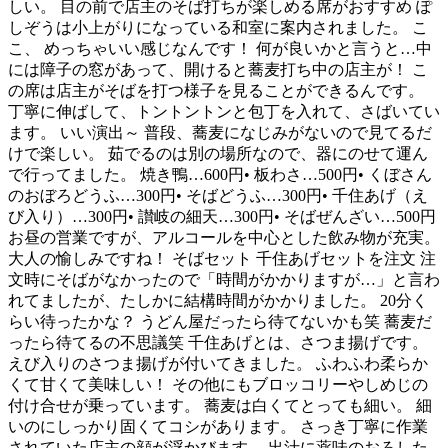
しい。 目の前で店主のそば打ちが楽しめる席がおすすめ ぽ
しぞうは小上がりになっている和室に案内されました。 こ
こ、 めっちゃいい感じなんです！ 何が良いかと言うと…中
には障子の窓があって、開けると蕎麦打ち中の店主が！ こ
の席は店主がそばを打つ様子を見ることができるんです。
丁寧に伸ばして、トントントンと包丁を入れて、さばいてい
ます。 いい演出～ 普段、蕎麦になじみがないので見てるだ
けで楽しい。 茹でるのは別の場所なので、器にのせて運ん
で行ってました。 焼き鴨…600円• 板わさ…500円• くぼさん
のおぼろどうふ…300円• そばどうふ…300円• 千住あげ（え
び入り）…300円• 讃岐の細天…300円• そばぜんざい…500円
お昼の営業ですが、アルコールを中心とした飲み物が充実。
大人の愉しみですね！ そばセット 千住あげセットを注文 注
文時にそばがなかったので「時間がかかりますが…」と言わ
れてましたが、たしかに結構時間がかかりました。 20分く
らい待ったかな？ うどん屋だったら待てないかも笑 蕎麦だ
ったら待てるの不思議笑 千住あげとは、さつま揚げです。
えび入りのさつま揚げが付いてきました。 ふわふわ柔らか
くて甘くて美味しい！ その他にもブロッコリーやしめじの
付け合せが乗っています。 蕎麦は白くてとっても細い。 細
いのにしっかり固くてコシがあります。 さっき丁寧に作業
されていた店主の顔が浮かびます。 出汁に薬味のおろした