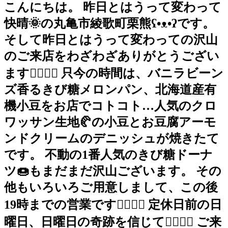
こんにちは。 昨日とはうって変わって
快晴🌞の丸亀市綾歌町栗熊ʕ•ᴥ•ʔです。
そして昨日とはうって変わっての沢山
のご来店をわざわざありがとうござい
ます🙇‍♀️🙇‍♀️ 只今の時間は、バニラビーン
ズ香るきび糖メロンパン、北海道産有
機小豆をお店でコトコト…人気のクロ
ワッサン生地🥐の小豆とお豆腐アーモ
ンドクリームのデニッシュが焼きたて
です。 不動の1番人気のきび糖ドーナ
ツ🍩もまだまだ沢山ございます。 その
他もいろいろご用意しまして、この後
19時までの営業です🙇‍♀️🙇‍♀️ 定休日前の日
曜日、日曜日の奇跡を信じて🙇‍♀️🙇‍♀️ ご来