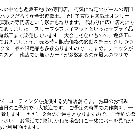
ムの中でも遊戯王だけの専門店。 何気に特定のゲームの専門
パックだろうが全部遊戯王。 そして買取も遊戯王オンリー。
買取の専門店という形にもなります。 代わりに広い店内にカ
てありました。 スリーブやプレイマットといったサプライ品
遊戯王まで販売しています。 大会こそないものの、遊戯王に
ておきましょう。 売る時も販売価格の変動をチェックしつつ
レクター品や限定品も多数ありますので、こまめにチェックが
ススメ。 他店では無いカードが多数あるのが最大のウリで
パーコーティングを提供する先進店舗です。 お車のお悩み
：当日のご予約でも大歓迎です。 ご予定の時間での作業を、一
をご用意致します。 ただ、２台のご用意となりますので、ご予約の際
せ下さい。 お電話で判断しかねる場合はご一緒にお車を見なが
もご利用頂けます。