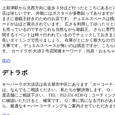
上前津駅から北西方向に徒歩３分ほど行ったところにあるビル
店は珍しいです。 外観にはポスターが多数貼ってありますが
まさに遊戯王好きのためのお店です。 デュエルスペースは残
ードが山ほど展示されています。 広さを利用してゆったりと
も売っているのですがこれも当然ながら遊戯王。 さらに専門
関するイベントは時々行われているのでチェックしておきまし
良いタイミングで売りましょう。 在庫がとにかく膨大なので
大事です。 デュエルスペースが無いのは残念ですが、こちら
す。 カードラボ 大須２号店関連キーワード：玩具・おもちゃb
次の
デトラボ
キーパーラボ大須店は名古屋市中区にあります「カーコーティ
は、なんでもご相談ください。 私たちが解決致します。 Q
度店舗にご相談下さい。 TEL：052-331-9230 Q：
に確認いただけると、確実です。 Q：車に気になる汚れがあ
ら、最適なキーパーコーティングをご案内させていただきます