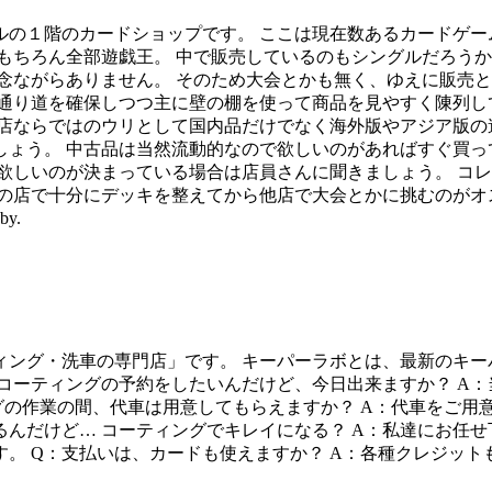
の１階のカードショップです。 ここは現在数あるカードゲー
もちろん全部遊戯王。 中で販売しているのもシングルだろうか
念ながらありません。 そのため大会とかも無く、ゆえに販売と
通り道を確保しつつ主に壁の棚を使って商品を見やすく陳列し
店ならではのウリとして国内品だけでなく海外版やアジア版の
ょう。 中古品は当然流動的なので欲しいのがあればすぐ買っ
欲しいのが決まっている場合は店員さんに聞きましょう。 コ
の店で十分にデッキを整えてから他店で大会とかに挑むのがオ
y.
ング・洗車の専門店」です。 キーパーラボとは、最新のキー
：コーティングの予約をしたいんだけど、今日出来ますか？ A
コーティングの作業の間、代車は用意してもらえますか？ A：代車
るんだけど… コーティングでキレイになる？ A：私達にお任
。 Q：支払いは、カードも使えますか？ A：各種クレジット