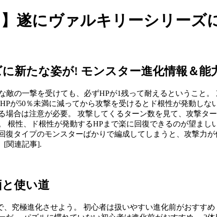
ラ】遂にヴァルキリーシリーズに
に新たな姿が! モンスター進化情報＆能力
な敵の一撃を受けても、必ずHPが1残って耐えるということ。 
 HPが50％未満に減ってから攻撃を受けるとド根性が発動しな
る場合は注意が必要。 攻撃してくるターン数を見て、攻撃ター
。 根性、ド根性が発動するHPまで楽に回復できるのが望まし
回復タイプのモンスターばかりで編成してしまうと、攻撃力が
[関連記事].
価と使い道
、究極進化させよう。 初心者は扱いやすい進化前がおすすめ 