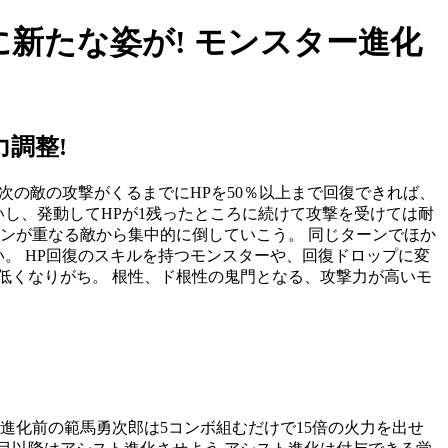
新たな姿が! モンスター進化
調整!
次の敵の攻撃がくるまでにHPを50％以上まで回復できれば、
いし、発動してHPが1残ったところに続けて攻撃を受けては耐
ンが重なる敵から集中的に倒していこう。 同じターンでほか
い。 HP回復のスキルを持つモンスターや、回復ドロップに変
低くなりがち。 根性、ド根性の鬼門となる、攻撃力が高いモ
進化前の範馬勇次郎は5コンボ組むだけで15倍の火力を出せ