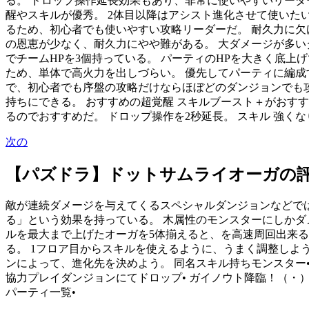
る。 ドロップ操作延長効果もあり、非常に使いやすいリーダ
醒やスキルが優秀。 2体目以降はアシスト進化させて使いた
るため、初心者でも使いやすい攻略リーダーだ。 耐久力に欠け
の恩恵が少なく、耐久力にやや難がある。 大ダメージが多い
でチームHPを3個持っている。 パーティのHPを大きく底上
ため、単体で高火力を出しづらい。 優先してパーティに編成
で、初心者でも序盤の攻略だけならほぼどのダンジョンでも攻
持ちにできる。 おすすめの超覚醒 スキルブースト＋がおす
るのでおすすめだ。 ドロップ操作を2秒延長。 スキル 強く
次の
【パズドラ】ドットサムライオーガの
敵が連続ダメージを与えてくるスペシャルダンジョンなどでは
る」という効果を持っている。 木属性のモンスターにしかダ
ルを最大まで上げたオーガを5体揃えると、を高速周回出来
る。 1フロア目からスキルを使えるように、うまく調整しよ
ンによって、進化先を決めよう。 同名スキル持ちモンスター• 
協力プレイダンジョンにてドロップ• ガイノウト降臨！（・）
パーティ一覧•