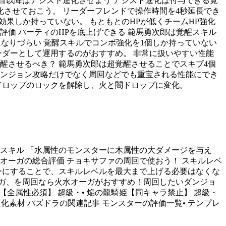
体目以降はアシスト進化させよう アシスト進化は付与できる覚
化させておこう。 リーダーフレンドで操作時間を4秒延長でき
効果しか持っていない。 もともとのHPが低くチームHP強化
評価 パーティのHPを底上げできる 範馬勇次郎は覚醒スキル
になりづらい 覚醒スキルでコンボ強化を1個しか持っていない
ーダーとして運用するのがおすすめ。 非常に扱いやすい性能
醒させるべき？ 範馬勇次郎は超覚醒させることでスキブ4個
 ダンジョン攻略だけでなく周回などでも重宝される性能にでき
全ドロップのロックを解除し、火と闇ドロップに変化。
スキル 「水属性のモンスターに木属性の大ダメージを与え
オーガの総合評価 チョキサファの周回で使おう！ スキルレベ
ーにすることで、スキルレベルを最大まで上げる必要はなくな
ーガ、を周回なら火水オーガがおすすめ！周回したいダンジョ
【全属性必須】 超級・• 焔の龍騎姫【同キャラ禁止】 超級・
化素材 パズドラの関連記事 モンスターの評価一覧• テンプレ