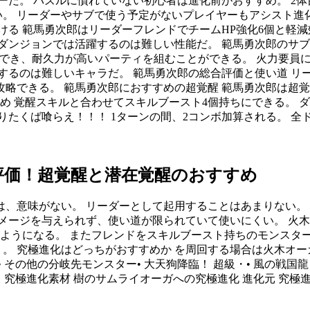
ーだ。 パズルに慣れていない初心者は進化前がおすすめ。 2
い。 リーダーやサブで使う予定がないプレイヤーもアシスト進
る 範馬勇次郎はリーダーフレンドでチームHP強化6個と軽減
ダンジョンでは活躍するのは難しい性能だ。 範馬勇次郎のサブ
げでき、耐久力が高いパーティを組むことができる。 火力要員
するのは難しいキャラだ。 範馬勇次郎の総合評価と使い道 リ
略できる。 範馬勇次郎におすすめの超覚醒 範馬勇次郎は超覚
すめ 覚醒スキルと合わせてスキルブースト4個持ちにできる。
なりたくば喰らえ！！！ 1ターンの間、2コンボ加算される。 
評価！超覚醒と潜在覚醒のおすすめ
、意味がない。 リーダーとして起用することはあまりない。 
メージを与えられず、使い道が限られていて使いにくい。 火木
るようになる。 またフレンドをスキルブースト持ちのモンスタ
う。 究極進化はどっちがおすすめか を周回する場合は火木オ
その他の分岐先モンスター• 大天狗降臨！ 超級・• 風の戦国龍
 究極進化素材 樹のサムライオーガへの究極進化 進化元 究極進