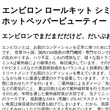
エンビロン ロールキット シミ。
ホットペッパービューティー
エンビロンでまだまだだけど、だいぶ
エンビロンとは、お肌のコンディションを正常に保つために
です。 世界70ヶ国、国内1500箇所の専門機関・専門サロ
の乱れやくすみ、ハリ不足、しわの増加など、様々な肌トラ
ミンAは紫外線により破壊され、毎日減少しています。 その
CやビタミンEなどの美肌有効成分をバランスよく効果的に
トリートメントでお肌のコンディションを整えていきます。
しながら徐々に最適な濃度のケアを提案していきます。 ク
態に合わせたケアを行います。 〇紫外線によるダメージ「光
などの変化のこと。 夏は日焼け止めで紫外線対策を行う方が
そのため、年間を通じた紫外線対策が大切です。 当クリニッ
のコースです。 低刺激なAHA（乳酸）のLACマスクトリ
い角質は保湿成分の浸透も妨げてしまいます。 だから、肌質
ばくすみやシミなどの原因になると言われています。 更に定