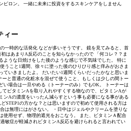
ンビロン。 一緒に未来に投資をするスキンケアをしません
ーティー
物の一時的な活発化 などが多いそうです。 鏡を見てみると、首
最初はあまりA反応のことを知らなかったので 「何コレ？？ま
るような日焼けをした後のような感じで不気味でした。 特に
ら使うこと1週間、徐々に塗った後のひりひり感と痒みがおさま
っていきましたよ。 だいたい1週間くらいだったかなと思いま
ーナーと普通の化粧水を混ぜて使うこと、もしくは少しの間トー
どい場合は一旦やめる（トーナーのみ）でもOK。 トーナーは
してビタミンAを取り入れやすくする物なので、ビタミンAが
タミンAの濃度をいったん減らすという事も必要になる事がある
どSTEP1の方かな？とは思いますので初めて使用される方は
場合は無理にはがさない。 ・日中はジェルやクリームを塗りな
は使用せず、物理的遮光をおこなう。 また、ビタミンＡ配合
日光過敏症が軽減されビタミンA反応を避けられると言われてい