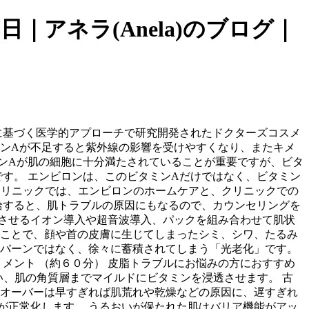
日｜アネラ(Anela)のブログ｜
に基づく医学的アプローチで研究開発されたドクターズコスメ
タミンAが不足すると紫外線の影響を受けやすくなり、またキメ
ンAが肌の細胞に十分満たされていることが重要ですが、ビタ
す。 エンビロンは、このビタミンAだけではなく、ビタミン
クリニックでは、エンビロンのホームケアと、クリニックでの
給すると、肌トラブルの原因にもなるので、カウンセリングを
させるイオン導入や超音波導入、パックを組み合わせて肌状
ることで、顔や首の皮膚に生じてしまったシミ、シワ、たるみ
ンバーンではなく、徐々に蓄積されてしまう「光老化」です。
メント （約６０分） 皮脂トラブルにお悩みの方におすすめ
い、肌の角質層までマイルドにビタミンを浸透させます。 古
ンオーバーは早すぎれば肌荒れや乾燥などの原因に、遅すぎれ
が正常化します。 うるおいが保たれた肌はバリア機能がアッ