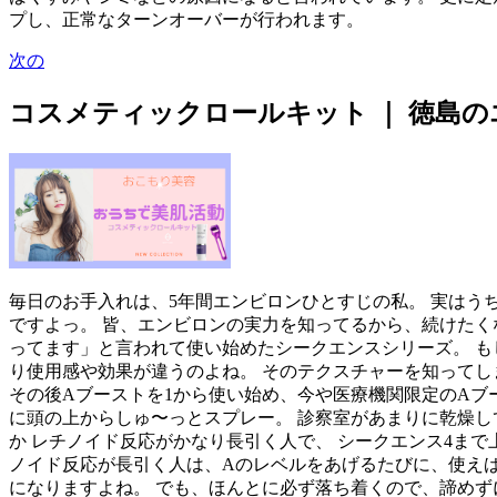
プし、正常なターンオーバーが行われます。
次の
コスメティックロールキット ｜ 徳島の
毎日のお手入れは、5年間エンビロンひとすじの私。 実はう
ですよっ。 皆、エンビロンの実力を知ってるから、続けたく
ってます」と言われて使い始めたシークエンスシリーズ。 も
り使用感や効果が違うのよね。 そのテクスチャーを知ってし
その後Aブーストを1から使い始め、今や医療機関限定のAブ
に頭の上からしゅ〜っとスプレー。 診察室があまりに乾燥し
か レチノイド反応がかなり長引く人で、 シークエンス4まで
ノイド反応が長引く人は、Aのレベルをあげるたびに、使えば
になりますよね。 でも、ほんとに必ず落ち着くので、諦めず