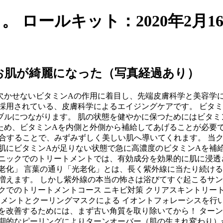
 ロールキット：2020年2月16
お肌が綺麗になった（写真経過あり）
欠かせないビタミンAの作用に着目し、先端皮膚科学と美容学
ンで採用されている、皮膚科学によるエイジングケアです。 ビ
ブルにつながります。 肌の状態を健やかに保つためにはビタミ
ため、ビタミンAを内側と外側から補給してあげることが必要で
配合することで、みずみずしく美しい肌へ導いてくれます。 当
 肌にビタミンAが足りない状態で急に高濃度のビタミンAを補
リニックでのトリートメントでは、有効成分を効果的に肌に浸透
老化」 言葉の通り「光老化」とは、長く紫外線に当たり続け
増えます。 しかし紫外線の本当の怖さは浴びてすぐ起こるサ
クでのトリートメントコース ニキビ対策 クリアスキントリート
ートメントとクーリングマスクによる イオントフォレーシスを行
を改善するためには、まず古い角質を取り除いてから！ ター
期的なピーリングによりターンオーバー（肌の生まれ変わり）