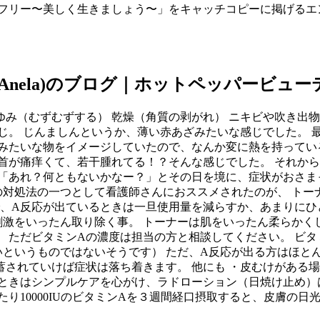
フリー〜美しく生きましょう〜」をキャッチコピーに掲げるエ
(Anela)のブログ｜ホットペッパービュ
かゆみ（むずむずする） 乾燥（角質の剥がれ） ニキビや吹き出
じ。 じんましんというか、薄い赤あざみたいな感じでした。 
物みたいな物をイメージしていたので、なんか変に熱を持ってい
首が痛痒くて、若干腫れてる！？そんな感じでした。 それか
「あれ？何ともないかなー？」とその日を境に、症状がおさま
た時の対処法の一つとして看護師さんにおススメされたのが、 ト
で、A反応が出ているときは一旦使用量を減らすか、あまりにひ
激をいったん取り除く事。 トーナーは肌をいったん柔らかく
 ただビタミンAの濃度は担当の方と相談してください。 ビ
というものではないそうです） ただ、A反応が出る方はほとん
蓄されていけば症状は落ち着きます。 他にも ・皮むけがある
ときはシンプルケアを心がけ、ラドローション（日焼け止め）
り10000IUのビタミンAを３週間経口摂取すると、皮膚の