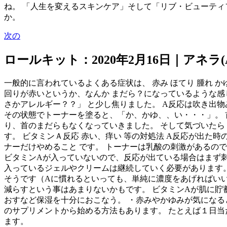
ね。 「人生を変えるスキンケア」そして「リブ・ビューティ
か。
次の
ロールキット：2020年2月16日｜アネラ
一般的に言われているよくある症状は、 赤み ほてり 腫れ 
回りが赤いというか、なんか まだら？になっているような感
さかアレルギー？？」 と少し焦りました。 A反応は吹き出
その状態でトーナーを塗ると、「か、かゆ、、い・・・」。 
り、首のまだらもなくなっていきました。 そして気づいたら
す。 ビタミンＡ反応 赤い、痒い 等の対処法 A反応が出
ナーだけやめること です。 トーナーは乳酸の刺激があるの
ビタミンAが入っていないので、反応が出ている場合はまず刺
入っているジェルやクリームは継続していく必要があります。
そうです（Aに慣れるといっても、単純に濃度をあげればいい
減らすという事はあまりないかもです。 ビタミンAが肌に貯
おすなど保湿を十分におこなう。 ・赤みやかゆみが気になる
のサプリメントから始める方法もあります。 たとえば１日当た
ます。