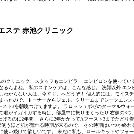
エステ 赤池クリニック
ちのクリニック、スタッフもエンビラー エンビロンを使ってい
なるんよね。 私のスキンケアは、こんな感じ。 洗顔以外 エ
しわからない人は、今すぐ、へどうぞ！ 個人的には、モイス
まったので、トーナーからジェル、クリームまでシークエンスを
ースト3を朝晩つけてますよ。 ラロッシュポゼのターマルウォ
て喉がイガイガする時は、部屋中に振りまくったり 右側の3つ
上げるのに2年間。 さらに2年かかってAブースト3までたどり
使うほど肌が荒れる時期が来るので、 その時期はいつか終わ
に使い続けて欲しいです。 未だに私も、ロールキットやフォ