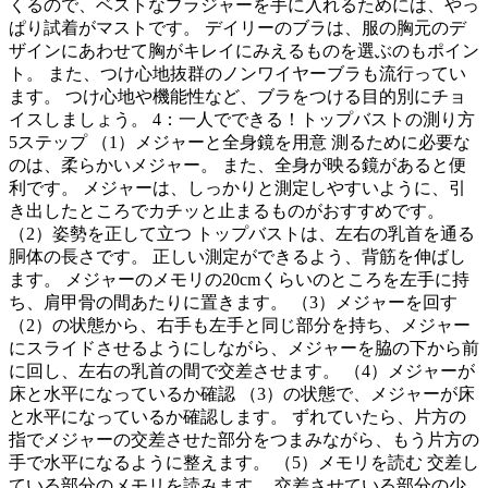
くるので、ベストなブラジャーを手に入れるためには、やっ
ぱり試着がマストです。 デイリーのブラは、服の胸元のデ
ザインにあわせて胸がキレイにみえるものを選ぶのもポイン
ト。 また、つけ心地抜群のノンワイヤーブラも流行ってい
ます。 つけ心地や機能性など、ブラをつける目的別にチョ
イスしましょう。 4：一人でできる！トップバストの測り方
5ステップ （1）メジャーと全身鏡を用意 測るために必要な
のは、柔らかいメジャー。 また、全身が映る鏡があると便
利です。 メジャーは、しっかりと測定しやすいように、引
き出したところでカチッと止まるものがおすすめです。
（2）姿勢を正して立つ トップバストは、左右の乳首を通る
胴体の長さです。 正しい測定ができるよう、背筋を伸ばし
ます。 メジャーのメモリの20cmくらいのところを左手に持
ち、肩甲骨の間あたりに置きます。 （3）メジャーを回す
（2）の状態から、右手も左手と同じ部分を持ち、メジャー
にスライドさせるようにしながら、メジャーを脇の下から前
に回し、左右の乳首の間で交差させます。 （4）メジャーが
床と水平になっているか確認 （3）の状態で、メジャーが床
と水平になっているか確認します。 ずれていたら、片方の
指でメジャーの交差させた部分をつまみながら、もう片方の
手で水平になるように整えます。 （5）メモリを読む 交差し
ている部分のメモリを読みます。 交差させている部分の少