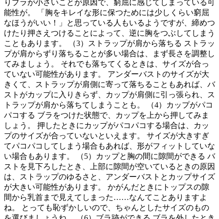
りブラが小さいことが原因で、窮屈に感じてしまっている可
能性が。 「胸をキレイな形に保つためには少しくらい窮屈
なほうがいい！」と思っている人もいるようですが、締めつ
けたり押さえつけることによって、逆に胸をつぶしてしまう
こともあります。 （3）ストラップが肩から落ちる ストラッ
プが肩からずり落ちることが多い場合は、まず長さを調整し
てみましょう。 それでも落ちてくるときは、サイズが合っ
ていない可能性があります。 アンダーバストのサイズが大
きくて、ストラップが肩側に寄って落ちることもあれば、バ
ストがカップに入りきらず、カップが肩側に引っ張られ、ス
トラップが肩から落ちてしまうことも。 （4）カップがパコ
パコする ブラをつけた状態で、カップを上から押してみま
しょう。 押したときにカップがパコパコする場合は、カッ
プのサイズが合っていないといえます。 サイズが大きすぎ
てパコパコしてしまう場合もあれば、形がフィットしていな
い場合もあります。 （5）カップと胸の間に隙間ができる バ
ストを見下ろしたとき、上部に隙間が空いているときの原因
は、ストラップのゆるさと、アンダーバストとカップサイズ
が大きい可能性があります。 かがんだときにトップスの隙
間から乳首まで見えてしまった……なんてことありますよ
ね。 とっても恥ずかしいので、ちゃんとしたサイズのもの
を選びましょうね。 （6）ブラ跡ができる ブラを外したとき