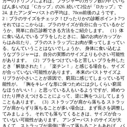
カーのトリンプによれば、ブラジャーのカップ数の中でいち
ばん多いのは「Cカップ」の26. 続いて2位が「Dカップ」で
24. またアンダーバストの平均は、70cm前後のようです。
2：ブラのサイズをチェック！ぴったりかの診断ポイント7つ
それではここからは、ブラのサイズが自分に合っているかど
うか、簡単に自己診断できる方法をご紹介します。 （1）体
に食い込んでいる ブラをしたときに、脇のお肉がカップか
らはみ出たり、ブラのストラップにお肉が乗ってしまってい
る、なんていうことはないでしょうか。 身体に食い込むよ
うなブラジャーは、自分の実際のサイズよりも小さい可能性
があります。 （2）ブラをつけていると苦しい ブラを外した
とき「解放された！」「楽チン！」と感じる場合も、サイズ
が合っていない可能性があります。 本来のバストサイズよ
りブラが小さいことが原因で、窮屈に感じてしまっている可
能性が。 「胸をキレイな形に保つためには少しくらい窮屈
なほうがいい！」と思っている人もいるようですが、締めつ
けたり押さえつけることによって、逆に胸をつぶしてしまう
こともあります。 （3）ストラップが肩から落ちる ストラッ
プが肩からずり落ちることが多い場合は、まず長さを調整し
てみましょう。 それでも落ちてくるときは、サイズが合っ
ていない可能性があります。 アンダーバストのサイズが大
きくて、ストラップが肩側に寄って落ちることもあれば、バ