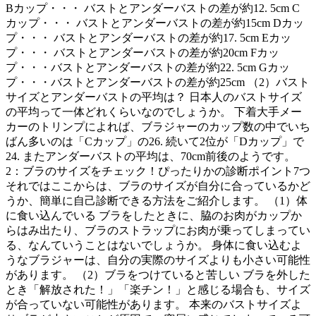
Bカップ・・・ バストとアンダーバストの差が約12. 5cm C
カップ・・・ バストとアンダーバストの差が約15cm Dカッ
プ・・・ バストとアンダーバストの差が約17. 5cm Eカッ
プ・・・ バストとアンダーバストの差が約20cm Fカッ
プ・・・バストとアンダーバストの差が約22. 5cm Gカッ
プ・・・バストとアンダーバストの差が約25cm （2）バスト
サイズとアンダーバストの平均は？ 日本人のバストサイズ
の平均って一体どれくらいなのでしょうか。 下着大手メー
カーのトリンプによれば、ブラジャーのカップ数の中でいち
ばん多いのは「Cカップ」の26. 続いて2位が「Dカップ」で
24. またアンダーバストの平均は、70cm前後のようです。
2：ブラのサイズをチェック！ぴったりかの診断ポイント7つ
それではここからは、ブラのサイズが自分に合っているかど
うか、簡単に自己診断できる方法をご紹介します。 （1）体
に食い込んでいる ブラをしたときに、脇のお肉がカップか
らはみ出たり、ブラのストラップにお肉が乗ってしまってい
る、なんていうことはないでしょうか。 身体に食い込むよ
うなブラジャーは、自分の実際のサイズよりも小さい可能性
があります。 （2）ブラをつけていると苦しい ブラを外した
とき「解放された！」「楽チン！」と感じる場合も、サイズ
が合っていない可能性があります。 本来のバストサイズよ