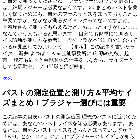
は自分で測ってくださいね。 ブラジャーのカップを測るに
は、結局メジャーは必要なようです。 6：まとめ バストを美
しく保つためにも、自分のブラのサイズを知っておくことは
重要ですが、なかなか測るタイミングってないですよね。
下着屋さんで測ってもらえるけど、ちょっと恥ずかしい……
なんていう人もいると思います。 自分でも簡単にできるサ
イズ診断や測り方を参考に、今のブラが本当に自分に合って
いるか見直してみましょう。 【参考】 この記事を書いたラ
イター 新井 よつば Y. Arai 芸能事務所に3年勤めた後、起
業。 現在も細々と芸能関係の仕事をしながら、ライターと
しても活動中。 プロ野球と猫が好き。
次の
バストの測定位置と測り方＆平均サイ
ズまとめ！ブラジャー選びには重要
この記事の目次• バストの測定位置 理想のバストに近づくた
めには、あなたのバストサイズを知る必要があります。 あ
なたは、自分のバストサイズをきちんと知っていますか？
「B70」とか「D75」のようにブラジャーのサイズしか知ら