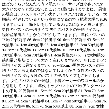
はどのくらいなんだろう？私のバストサイズは小さいのか、
大きいのか？と気になったことは1度はありますよね。 男性
の場合は、バストサイズが大きいとそれだけ鍛えている、大
胸筋が発達しているという意味になるので（肥満の場合もあ
りますが…）、筋トレをしている人は気になると思います。
男性のバストの平均サイズ 男性のバストの平均サイズは、
経済産業省の「」からご紹介していきます。 年代 バストの
平均 20代前半 86. 8cm 20代後半 90. 6cm 30代前半 93. 5cm 30
代後半 94. 1cm 40代前半 95. 1cm 40代後半 95. 2cm 50代前半
94. 8cm 50代後半 93. 6cm 60代前半 91. 9cm 60代後半 92. 1cm
70代前半 90. 9cm 70代後半 91. 4cm 男性のバストは大胸筋の
筋肉量と脂肪によって大きく変わりますので、年代によって
平均サイズは異なりますが、90～95cmが男性のバストの平
均サイズと言えるのではないでしょうか？ 女性のバストの
平均サイズ 次は女性のバストの平均サイズをご紹介しま
す。 女性のバストの平均は、下着メーカーのワコールのか
ら引用しています。 年代 トップバストの平均 アンダーバス
トの平均 20代前半 81. 5cm 69. 9cm 20代後半 81. 7cm 70. 6cm
30代前半 81. 4cm 71. 4cm 30代後半 83. 2cm 72. 9cm 40代前半
84. 5cm 74. 5cm 40代後半 84. 1cm 74. 4cm 50代前半 85. 9cm 76.
2cm 50代後半 86. 6cm 76. 9cm 60歳以上 88. 1cm 77. 9cm 女性