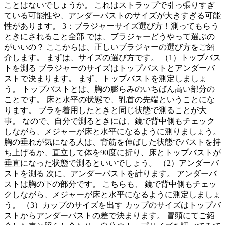
ことはないでしょうか。 これはストラップで引っ張りすぎ
ている可能性や、アンダーバストのサイズが大きすぎる可能
性があります。 3：ブラジャーサイズ選び方！測ってもらう
ときにされること全部 では、ブラジャーどうやって選ぶの
がいいの？ ここからは、正しいブラジャーの選び方をご紹
介します。 まずは、サイズの選び方です。 （1）トップバス
トを測る ブラジャーのサイズはトップバストとアンダーバ
ストで決まります。 まず、トップバストを測定しましょ
う。 トップバストとは、胸の膨らみのいちばん高い部分の
ことです。 床と水平の状態で、乳首の先端ということにな
ります。 ブラを着用したときと同じ状態で測ることが大
事。 なので、自分で測るときには、鏡で背中側もチェック
しながら、メジャーが床と水平になるように測りましょう。
胸の垂れが気になる人は、背筋を伸ばした状態でバストを持
ち上げるか、直立して体を90度に折り、床とトップバストが
垂直になった状態で測るといいでしょう。 （2）アンダーバ
ストを測る 次に、アンダーバストを計ります。 アンダーバ
ストは胸の下の部分です。 こちらも、 鏡で背中側もチェッ
クしながら、メジャーが床と水平になるように測定しましょ
う。 （3）カップのサイズを出す カップのサイズはトップバ
ストからアンダーバストの差で決まります。 冒頭にてご紹