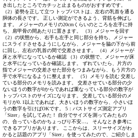
き出したところでカチッと止まるものがおすすめです。
（2）姿勢を正して立つ トップバストは、左右の乳首を通る
胴体の長さです。 正しい測定ができるよう、背筋を伸ばし
ます。 メジャーのメモリの20cmくらいのところを左手に持
ち、肩甲骨の間あたりに置きます。 （3）メジャーを回す
（2）の状態から、右手も左手と同じ部分を持ち、メジャー
にスライドさせるようにしながら、メジャーを脇の下から前
に回し、左右の乳首の間で交差させます。 （4）メジャーが
床と水平になっているか確認 （3）の状態で、メジャーが床
と水平になっているか確認します。 ずれていたら、片方の
指でメジャーの交差させた部分をつまみながら、もう片方の
手で水平になるように整えます。 （5）メモリを読む 交差し
ている部分のメモリを読みます。 交差させている部分の少
ないほうの数字が0からであれば重なっている部分の数字が
トップバストのサイズになります。 交差している部分のメ
モリが0. 1以上であれば、大きいほうの数字から、小さいほ
うの数字を引けばOKです。 5：バストサイズ測定アプリ
「Sizer」を試してみた！ 自分でサイズを測ってみたもの
の、合っているのかちょっぴり不安…。 そんなとき参考に
できるアプリがあります。 ここからは、スリーサイズがわ
かると話題のアプリ「Sizer」を使ってみたので、ご紹介しま