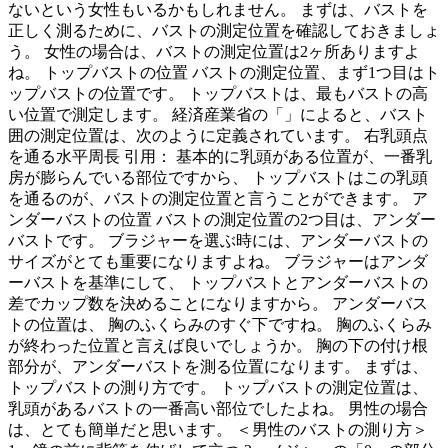
ないという女性もいるかもしれません。 まずは、バストを
正しく測るために、バストの測定位置を確認しておきましょ
う。 女性の場合は、バストの測定位置は2ヶ所ありますよ
ね。 トップバストの位置 バストの測定位置、まず1つ目はト
ップバストの位置です。 トップバストは、最もバストの高
い位置で測定します。 経済産業省の「」によると、バスト
囲の測定位置は、次のように定義されています。 右乳頭点
を通る水平周長 引用： 基本的に乳頭がある位置が、一番乳
房が膨らんでいる部位ですから、 トップバストはこの乳頭
を通るのが、バストの測定位置と言うことができます。 ア
ンダーバストの位置 バストの測定位置の2つ目は、アンダー
バストです。 ブラジャーを選ぶ時には、アンダーバストの
サイズがとても重要になりますよね。 ブラジャーはアンダ
ーバストを基準にして、 トップバストとアンダーバストの
差でカップ数を決めることになりますから。 アンダーバス
トの位置は、 胸のふくらみのすぐ下ですね。 胸のふくらみ
が終わった位置と言えば良いでしょうか。 胸の下の付け根
部分が、アンダーバストを測る位置になります。 まずは、
トップバストの測り方です。 トップバストの測定位置は、
乳頭があるバストの一番高い部位でしたよね。 男性の場合
は、とても簡単だと思います。 ＜男性のバストの測り方＞