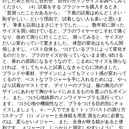
介した表と照らし合わせ、自分のカップサイズを調べてみて
ください。 （4）試着をする ブラジャーを購入するとき、
「昔測ったことがあるから」「下着の試着はめんどくさい・
恥ずかしい」という理由で、試着しない人も多いと思いま
す。 筆者も以前はまさにそうでした……。 数年前に測った
サイズを買い続けていると、ブラのワイヤーがこすれて痛く
なり、改めて測りに行くことに。 測ってみると、サイズが
だいぶ変わっていて驚きました。 体型の変化はもちろん関
係しますし、バスト自体も、つけているブラによって変化す
るのだとか。 ブラのサイズが合っていないまま使い続ける
と、垂れの原因になるそうなので、こまめにサイズを測らな
ければ、そしてちゃんと試着しなきゃと心に決めました。
ブランドや素材、デザインによってもフィット感が変わって
くるので、ベストなブラジャーを手に入れるためには、やっ
ぱり試着がマストです。 デイリーのブラは、服の胸元のデ
ザインにあわせて胸がキレイにみえるものを選ぶのもポイン
ト。 また、つけ心地抜群のノンワイヤーブラも流行ってい
ます。 つけ心地や機能性など、ブラをつける目的別にチョ
イスしましょう。 4：一人でできる！トップバストの測り方
5ステップ （1）メジャーと全身鏡を用意 測るために必要な
のは、柔らかいメジャー。 また、全身が映る鏡があると便
利です。 メジャーは、しっかりと測定しやすいように、引