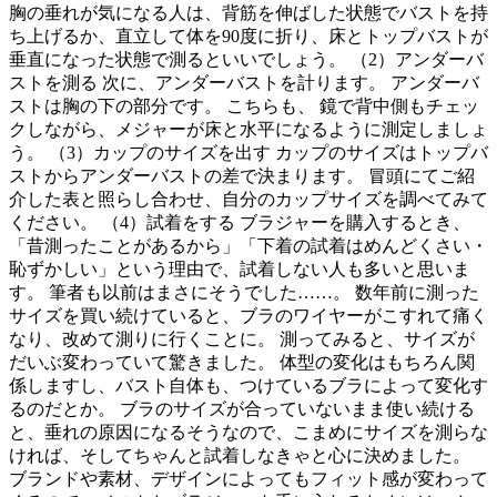
胸の垂れが気になる人は、背筋を伸ばした状態でバストを持
ち上げるか、直立して体を90度に折り、床とトップバストが
垂直になった状態で測るといいでしょう。 （2）アンダーバ
ストを測る 次に、アンダーバストを計ります。 アンダーバ
ストは胸の下の部分です。 こちらも、 鏡で背中側もチェッ
クしながら、メジャーが床と水平になるように測定しましょ
う。 （3）カップのサイズを出す カップのサイズはトップバ
ストからアンダーバストの差で決まります。 冒頭にてご紹
介した表と照らし合わせ、自分のカップサイズを調べてみて
ください。 （4）試着をする ブラジャーを購入するとき、
「昔測ったことがあるから」「下着の試着はめんどくさい・
恥ずかしい」という理由で、試着しない人も多いと思いま
す。 筆者も以前はまさにそうでした……。 数年前に測った
サイズを買い続けていると、ブラのワイヤーがこすれて痛く
なり、改めて測りに行くことに。 測ってみると、サイズが
だいぶ変わっていて驚きました。 体型の変化はもちろん関
係しますし、バスト自体も、つけているブラによって変化す
るのだとか。 ブラのサイズが合っていないまま使い続ける
と、垂れの原因になるそうなので、こまめにサイズを測らな
ければ、そしてちゃんと試着しなきゃと心に決めました。
ブランドや素材、デザインによってもフィット感が変わって