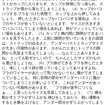
ストがカップに入りきらず、カップが肩側に引っ張られ、ス
トラップが肩から落ちてしまうことも。 （4）カップがパコ
パコする ブラをつけた状態で、カップを上から押してみま
しょう。 押したときにカップがパコパコする場合は、カッ
プのサイズが合っていないといえます。 サイズが大きすぎ
てパコパコしてしまう場合もあれば、形がフィットしていな
い場合もあります。 （5）カップと胸の間に隙間ができる バ
ストを見下ろしたとき、上部に隙間が空いているときの原因
は、ストラップのゆるさと、アンダーバストとカップサイズ
が大きい可能性があります。 かがんだときにトップスの隙
間から乳首まで見えてしまった……なんてことありますよ
ね。 とっても恥ずかしいので、ちゃんとしたサイズのもの
を選びましょうね。 （6）ブラ跡ができる ブラを外したとき
に、体にくっきり跡が残っていることってありますよね。
ブラのワイヤーがあたって気づかないうちに傷ができてしま
っていることも。 特に谷間の部分やアンダーバストに傷が
ついてしまうことが多いようです。 これはアンダーがあっ
ていない可能性があります。 「ブラ跡が派手につくな
ぁ…」と思ったらサイズを見直してみましょう。 （7）腕を
動かすとブラがずり上がる 伸びをしてみたり、軽い運動を
するとき腕を上げると、アンダー部分がずり上がってしまう