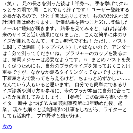
（笑）。 足の長さを測った後は上半身へ。 手を挙げてクル
ッとその場で1周…これでもう終了です！ ユーザー登録する
必要があるので、ひと手間はありますが、ものの3分あれば
計測作業は終わります。 計測結果を待つこと5分…登録した
メールに通知が届きます。 結果を見てみると、ほぼほぼ本
来のサイズと近い結果になりました。 こんな簡単に体のサ
イズが測れるなんて、すごい時代ですね！ ただし、バスト
に関しては胸囲（トップバスト）しか出ないので、アンダー
は自分で測ってくださいね。 ブラジャーのカップを測るに
は、結局メジャーは必要なようです。 6：まとめ バストを美
しく保つためにも、自分のブラのサイズを知っておくことは
重要ですが、なかなか測るタイミングってないですよね。
下着屋さんで測ってもらえるけど、ちょっと恥ずかしい……
なんていう人もいると思います。 自分でも簡単にできるサ
イズ診断や測り方を参考に、今のブラが本当に自分に合って
いるか見直してみましょう。 【参考】 この記事を書いたラ
イター 新井 よつば Y. Arai 芸能事務所に3年勤めた後、起
業。 現在も細々と芸能関係の仕事をしながら、ライターと
しても活動中。 プロ野球と猫が好き。
次の