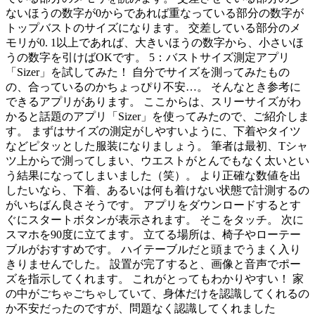
ないほうの数字が0からであれば重なっている部分の数字が
トップバストのサイズになります。 交差している部分のメ
モリが0. 1以上であれば、大きいほうの数字から、小さいほ
うの数字を引けばOKです。 5：バストサイズ測定アプリ
「Sizer」を試してみた！ 自分でサイズを測ってみたもの
の、合っているのかちょっぴり不安…。 そんなとき参考に
できるアプリがあります。 ここからは、スリーサイズがわ
かると話題のアプリ「Sizer」を使ってみたので、ご紹介しま
す。 まずはサイズの測定がしやすいように、下着やタイツ
などピタッとした服装になりましょう。 筆者は最初、Tシャ
ツ上からで測ってしまい、ウエストがとんでもなく太いとい
う結果になってしまいました（笑）。 より正確な数値を出
したいなら、下着、あるいは何も着けない状態で計測するの
がいちばん良さそうです。 アプリをダウンロードするとす
ぐにスタートボタンが表示されます。 そこをタッチ。 次に
スマホを90度に立てます。 立てる場所は、椅子やローテー
ブルがおすすめです。 ハイテーブルだと頭までうまく入り
きりませんでした。 設置が完了すると、画像と音声でポー
ズを指示してくれます。 これがとってもわかりやすい！ 家
の中がごちゃごちゃしていて、身体だけを認識してくれるの
か不安だったのですが、問題なく認識してくれました