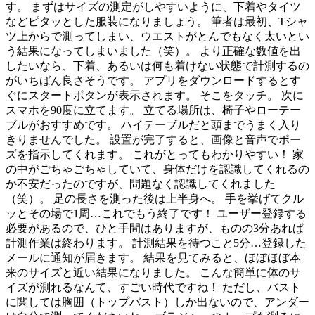
す。 まずはサイズの測定がしやすいように、下着やタイツ
などピタッとした服装になりましょう。 筆者は最初、Tシャ
ツ上からで測ってしまい、ウエストがとんでもなく太いとい
う結果になってしまいました（笑）。 より正確な数値を出
したいなら、下着、あるいは何も着けない状態で計測するの
がいちばん良さそうです。 アプリをダウンロードするとす
ぐにスタートボタンが表示されます。 そこをタッチ。 次に
スマホを90度に立てます。 立てる場所は、椅子やローテー
ブルがおすすめです。 ハイテーブルだと頭までうまく入り
きりませんでした。 設置が完了すると、画像と音声でポー
ズを指示してくれます。 これがとってもわかりやすい！ 家
の中がごちゃごちゃしていて、身体だけを認識してくれるの
か不安だったのですが、問題なく認識してくれました
（笑）。 足の長さを測った後は上半身へ。 手を挙げてクル
ッとその場で1周…これでもう終了です！ ユーザー登録する
必要があるので、ひと手間はありますが、ものの3分あれば
計測作業は終わります。 計測結果を待つこと5分…登録した
メールに通知が届きます。 結果を見てみると、ほぼほぼ本
来のサイズと近い結果になりました。 こんな簡単に体のサ
イズが測れるなんて、すごい時代ですね！ ただし、バスト
に関しては胸囲（トップバスト）しか出ないので、アンダー