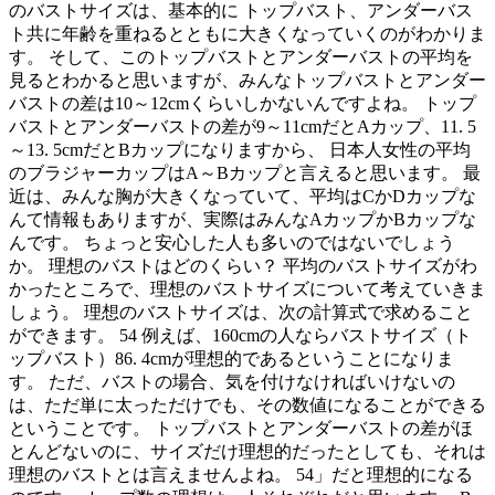
のバストサイズは、基本的に トップバスト、アンダーバス
ト共に年齢を重ねるとともに大きくなっていくのがわかりま
す。 そして、このトップバストとアンダーバストの平均を
見るとわかると思いますが、みんなトップバストとアンダー
バストの差は10～12cmくらいしかないんですよね。 トップ
バストとアンダーバストの差が9～11cmだとAカップ、11. 5
～13. 5cmだとBカップになりますから、 日本人女性の平均
のブラジャーカップはA～Bカップと言えると思います。 最
近は、みんな胸が大きくなっていて、平均はCかDカップな
んて情報もありますが、実際はみんなAカップかBカップな
んです。 ちょっと安心した人も多いのではないでしょう
か。 理想のバストはどのくらい？ 平均のバストサイズがわ
かったところで、理想のバストサイズについて考えていきま
しょう。 理想のバストサイズは、次の計算式で求めること
ができます。 54 例えば、160cmの人ならバストサイズ（ト
ップバスト）86. 4cmが理想的であるということになりま
す。 ただ、バストの場合、気を付けなければいけないの
は、ただ単に太っただけでも、その数値になることができる
ということです。 トップバストとアンダーバストの差がほ
とんどないのに、サイズだけ理想的だったとしても、それは
理想のバストとは言えませんよね。 54」だと理想的になる