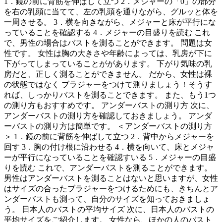
1．鏡の前に背筋を伸ばして立つ 2．メジャーの「0」の部分
を右の乳頭に当てて、左の乳頭を通りながら、グルッと体を
一周させる。 3．横を向きながら、メジャーと床が平行にな
っていることを確認する 4．メジャーの目盛りを読む これ
で、男性の場合はバストを測ることができます。 問題は女
性です。 女性は胸の大きさや年齢によっては、乳房が下に
下がってしまっていることががあります。 下がり気味の乳
房だと、正しく測ることができません。 だから、女性は裸
の状態ではなく ブラジャーをつけて測りましょう！そうす
れば、しっかりバストを測ることできます。 また、もう1つ
の測り方もおすすめです。 アンダーバストの測り方 次に、
アンダーバストの測り方を確認しておきましょう。 アンダ
ーバストの測り方は簡単です。 ＜アンダーバストの測り方
＞ 1．鏡の前に背筋を伸ばして立つ 2．背中からメジャーを
回す 3．胸の付け根に沿わせる 4．横を向いて、床とメジャ
ーが平行になっていることを確認すいる 5．メジャーの目盛
りを読む これで、アンダーバストを測ることができます。
男性はアンダーバストを測ることはないと思いますが、女性
はサイズの合ったブラジャーをつけるためにも、きちんとア
ンダーバストも測って、自分のサイズを知っておきましょ
う。 日本人のバストの平均サイズ 次に、日本人のバストの
平均サイズをご紹介します。 女性なら、ほかの人のバスト