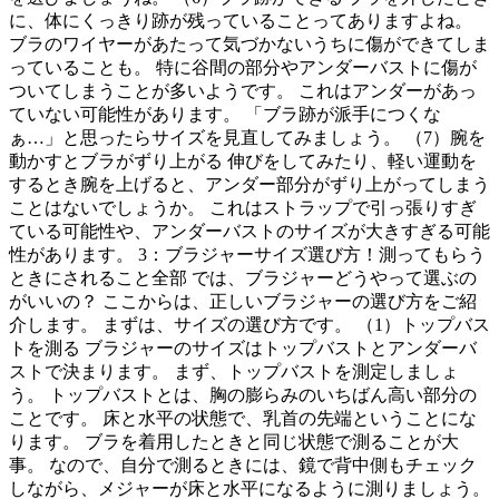
に、体にくっきり跡が残っていることってありますよね。
ブラのワイヤーがあたって気づかないうちに傷ができてしま
っていることも。 特に谷間の部分やアンダーバストに傷が
ついてしまうことが多いようです。 これはアンダーがあっ
ていない可能性があります。 「ブラ跡が派手につくな
ぁ…」と思ったらサイズを見直してみましょう。 （7）腕を
動かすとブラがずり上がる 伸びをしてみたり、軽い運動を
するとき腕を上げると、アンダー部分がずり上がってしまう
ことはないでしょうか。 これはストラップで引っ張りすぎ
ている可能性や、アンダーバストのサイズが大きすぎる可能
性があります。 3：ブラジャーサイズ選び方！測ってもらう
ときにされること全部 では、ブラジャーどうやって選ぶの
がいいの？ ここからは、正しいブラジャーの選び方をご紹
介します。 まずは、サイズの選び方です。 （1）トップバス
トを測る ブラジャーのサイズはトップバストとアンダーバ
ストで決まります。 まず、トップバストを測定しましょ
う。 トップバストとは、胸の膨らみのいちばん高い部分の
ことです。 床と水平の状態で、乳首の先端ということにな
ります。 ブラを着用したときと同じ状態で測ることが大
事。 なので、自分で測るときには、鏡で背中側もチェック
しながら、メジャーが床と水平になるように測りましょう。