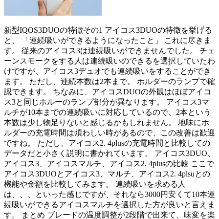
新型IQOS3DUOの特徴その1 アイコス3DUOの特徴を挙げる
と、 「連続吸いができるようになったこと」 これに尽きま
す。 従来のアイコス3は連続吸いができませんでした。 チェ
ーンスモークをする人は連続吸いのできるを選択していたわ
けですが、アイコス3デュオでも連続吸いをすることができ
ます。 ただし、連続本数は2本まで。 ホルダーのランプで確
認できます。 ちなみに、アイコスDUOの外観はほぼアイコ
ス3と同じホルーのランプ部分が異なります。 アイコス3マ
ルチが10本までの連続吸いに対応しているので、2本という
本数は少し物足りないと感じるかもしれません。 地味にホ
ルダーの充電時間は煩わしい時があるので、この改善は歓迎
ですね。 ただし、アイコス2. 4plusの充電時間と比較しての
データだと小さく説明に書かれています。 アイコス3DUO、
アイコス3、アイコスマルチ、アイコス2. 4plusの比較 ここで
アイコス3DUOとアイコス3、マルチ、アイコス2. 4plsuとの
機能や金額を比較してみます。 連続吸いを求める人
は、、、といった感じですが、それなら3000円安くて10本連
続吸いができるアイコスマルチを選択した方が良いと言えま
す。 まとめ ブレードの温度調整が2段階で出来て、味変を楽