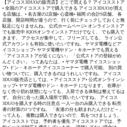
【アイコス3DUOの販売店】どこで買える？ アイコスストア
• 全国のアイコスストアで購入できる アイコス3DUOが買え
る店舗は、• 名古屋の2店舗• 心斎橋• 福岡 の合計9店舗。 各
店舗、開店時間が違うので、行く前にチェックしておくと無
駄足になりませんね。 公式ホームページ• オンラインストア
でも販売中 IQOSオンラインストアだけでなく、 でも購入で
きます。 アクセスが集中して、フリーズしてる、 ライン公
式アカウントも有効に使いたいですね。 ヤマダ電機などア
イコスショップ• ヤマダ電機やドン・キホーテでも買える
「アイコスストアが近くにない」 「公式ストアの登録がめ
んどくさい」 ってあなたは、• ヤマダ電機 アイコスショッ
プ• ドン・キホーテ アイコスコーナー で購入可能。 別の買
い物ついでに、購入できるのはうれしいですね。 アイコス
3DUO販売店としては、• アイコスストア• 公式オンラインシ
ョップ• ヤマダ電機やドン・キホーテ になります。 在庫が
なく売り切れ状態になっても、入荷できる体制は整えてるは
ず。 自分に合った購入場所で買いたいですね。 アイコス
3DUOを購入する時の注意点 一人一台のみ購入できる 転売
者の対策の1つですね。 「友達の分も頼まれたんだけど～」
って人も、 複数は購入できないので、気をつけましょう。
アイコスストでは、予約者を優先 アイコスストアでは、予