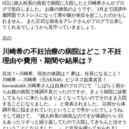
6日に婦人科系の病気で病院に入院したと川崎希さんがブロ
グで告白しました。 お腹の病気のようです。 3月まで誹謗中
傷問題でストレスになって胃や腸が炎症を起こしたのかもし
れません。 また正式な病名をアレクさんがブログで公表し
てくれるでしょうから見守っていきましょう。
次の
川崎希の不妊治療の病院はどこ？不妊
理由や費用・期間や結果は？
目次！• 川崎希、現在の体調は？ 夢は、社長になること！
川崎希 — 川崎希（元AKB48）ビジネス起業名言！
kawasakiakb 川崎希さんは自身のブログにて 『しばらく前か
らお腹の病気で体調不良だったのですが、きょう病院に診察
してもらいに来たらあまりよくなってないのでそのまま入院
することになりました。 』 と発表されました。 以前から体
調不良に悩まされていたということで辛かったでしょうね。
そして続けて、 『婦人科系の病気なのですが体調がいい日
もあったりずっと繰り返してたので入院してきちんと治そう
ということになりました。 』 と近況を綴っておられまし