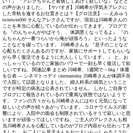
い！』 『アレクちゃんと看病してあげて欲しいな』 などと
の声がありました。 【ヤバすぎ】川崎希が浮気夫アレクに
した常軌を逸するお仕置きとは？【グロ注意】 — えみゅう
twintwin000 そんなアレクさんですが、現在は川崎希さんの
ことを本当に心配しているのが伝わってきます。 ブログで
も 『のんちゃんがやばそう、、体調悪くなってるよ』 『の
んちゃんが一番つらいから俺が頑張ろう』 といったような
ことなどを綴っています。 川崎希さんも 『息子のことなど
心配もたくさんあるのですが、家族にサポートしてもらいな
がら早く復活できるように大人しくしています。 』 と、お
っしゃっているのでご家族のパワーで一刻も早く復活して欲
しいですね。 関連記事 まとめ 川崎希、1週間で－6kg！体重
を公表 — シネマトゥデイ cinematoday 川崎希さんが体調不良
で入院して話題となりました。 婦人科系の病気ということ
ですが特定の病名は公表されていません。 しかしご自身で
ブログにて報告されているので重篤な状態ではないようで
す。 ファンの方々からも川崎希さんにはやく元気になって
欲しいとの声が続々あがっています。 コロナウイルスの影
響により、入院中の面会も制限されているそうで寂しいと思
いますが頑張ってほしいですね。 ご主人のアレクさんも相
当川崎希さんを心配しているのがブログ内容から伝わってき
ました。 お二人にら息子さんもお一人いらっしゃるような