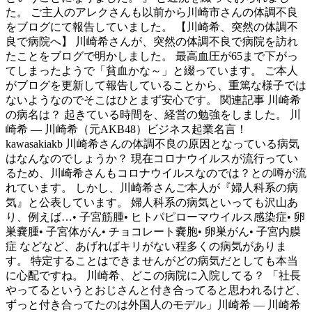
た。 ご主人のアレクさんも以前から川崎市さんの体調不良
をブログにて報告していました。 【川崎希、突然の体調不
良で病院へ】 川崎希さんが、突然の体調不良で病院を訪れ
たことをブログで明かしました。 最高血圧が65まで下がっ
てしまったようで「貧血かな～」と綴っています。 ご本人
がブログを更新して報告していることから、重篤な様子では
ないようなのでそこはひとまず安心です。 関連記事 川崎希
の病名は？ 起きている時間を、経営の勉強をしました。 川
崎希 — 川崎希（元AKB48）ビジネス起業名言！
kawasakiakb 川崎希さんの体調不良の原因となっている病気
はなんなのでしょうか？ 現在コロナウイルスが流行ってい
るため、川崎希さんもコロナウイルスなのでは？との噂が流
れています。 しかし、川崎希さんご本人が『婦人科系の病
気』と公表しています。 婦人科系の病気といっても沢山あ
り、例えば…• 子宮筋腫• ヒトパピローマウイルス感染症• 卵
巣嚢腫• 子宮体がん• チョコレート嚢胞• 卵巣がん• 子宮内膜
症 などなど、あげればキリがない程多くの病気がありま
す。 特定することはできませんがどの病気だとしても本当
に心配ですね。 川崎希、どこの病院に入院してる？ 「社長
やってるというとおじさんと付き合ってると思われるけど、
ずっと付き合ってたのは外国人のモデル」川崎希 — 川崎希