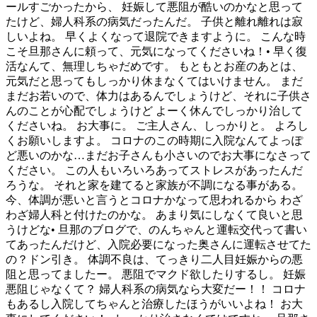
ールすごかったから、 妊娠して悪阻が酷いのかなと思って
たけど、婦人科系の病気だったんだ。 子供と離れ離れは寂
しいよね。 早くよくなって退院できますように。 こんな時
こそ旦那さんに頼って、元気になってくださいね！• 早く復
活なんて、無理しちゃだめです。 もともとお産のあとは、
元気だと思ってもしっかり休まなくてはいけません。 まだ
まだお若いので、体力はあるんでしょうけど、それに子供さ
んのことが心配でしょうけど よーく休んでしっかり治して
くださいね。 お大事に。 ご主人さん、しっかりと。 よろし
くお願いしますよ。 コロナのこの時期に入院なんてよっぽ
ど悪いのかな…まだお子さんも小さいのでお大事になさって
ください。 この人もいろいろあってストレスがあったんだ
ろうな。 それと家を建てると家族が不調になる事がある。
今、体調が悪いと言うとコロナかなって思われるから わざ
わざ婦人科と付けたのかな。 あまり気にしなくて良いと思
うけどな• 旦那のブログで、のんちゃんと運転交代って書い
てあったんだけど、入院必要になった奥さんに運転させてた
の？ドン引き。 体調不良は、てっきり二人目妊娠からの悪
阻と思ってましたー。 悪阻でマクド欲したりするし。 妊娠
悪阻じゃなくて？ 婦人科系の病気なら大変だー！！ コロナ
もあるし入院してちゃんと治療したほうがいいよね！ お大