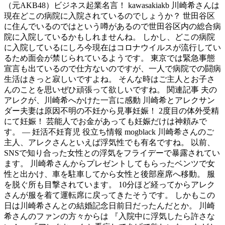
（元AKB48）ビジネス起業名言！ kawasakiakb 川崎希さんは
現在どこの病院に入院されているのでしょうか？ 世田谷区
に住んでいるのではという噂があるので世田谷区内の総合病
院に入院しているかもしれませんね。 しかし、どこの病院
に入院しているにしろ今現在はコロナウイルスが流行してい
るため面会が禁じられているようです。 東京では緊急事態
宣言も出ているので仕方ないのですが、一人で病院での闘病
生活はきっと寂しいですよね。 そんな時はご主人とお子さ
んのことを思いぜひ頑張って欲しいですね。 関連記事 夫の
アレクが、川崎希へかけた一言に感動 川崎希とアレクサン
ダー夫妻は原因不明の不妊から見事妊娠！ 2度目の体外受精
にて妊娠！ 芸能人でお金があっても妊娠だけは神頼みで
す。 — 妊活不妊育児 役立ち情報 mogblack 川崎希さんのご
主人、アレクさんといえば浮気性でも有名ですね。 以前、
SNSで知り合った女性との浮気をフライデーで暴露されてい
ます。 川崎希さんからプレゼントしてもらったベンツで女
性と出かけ、車を駐車してから女性と後部座席へ移動。 服
を脱ぐ所も目撃されています。 10分ほど経ってからアレク
さんが服を着て運転席に戻ってきたそうです。 しかもこの
日は川崎希さんとの結婚記念日前日だったんだとか。 川崎
希さんのファンの方々からは 『入院中に浮気したら許さな