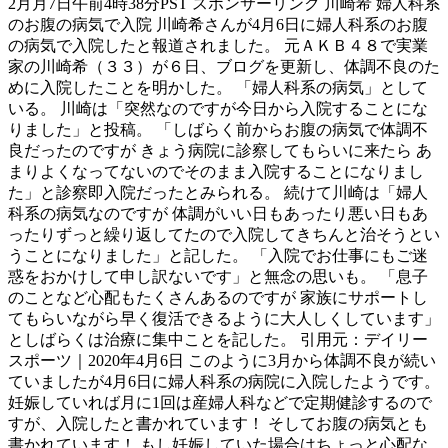
2月月7日午前4時38分PST スポンサーリンク 川崎希 婦人科系
のお腹の病気で入院 川崎希さんが4月6日に婦人科系のお腹
の病気で入院したと報道されました。 元ＡＫＢ４８で実業
家の川崎希（３３）が６日、ブログを更新し、体調不良のた
めに入院したことを明かした。 「婦人科系の病気」として
いる。 川崎は「突然なのですが今日から入院することにな
りました」と投稿。 「しばらく前からお腹の病気で体調不
良だったのですが きょう病院に診察してもらいに来たら あ
まりよくなってないのでそのまま入院することになりまし
た」と診察即入院だったとみられる。 続けて川崎は「婦人
科系の病気なのですが 体調がいい日もあったり悪い日もあ
ったりずっと繰り返してたので入院してきちんと治そうとい
うことになりました」と記した。 「入院でお仕事にもご迷
惑をおかけして申し訳ないです」と無念の思いも。 「息子
のことなど心配もたくさんあるのですが 家族にサポートし
てもらいながら早く復活できるように大人しくしています」
としばらくは治療に集中ことを記した。 引用元：デイリー
スポーツ｜2020年4月6日 このように3月から体調不良が続い
ていましたが4月6日に婦人科系の病院に入院したようです。
妊娠していれば月に1回は産婦人科などで定期健診するので
すが、入院したと書かれています！ そしてお腹の病気とも
書かれています！ もし妊娠していた場合はちょっと心配な