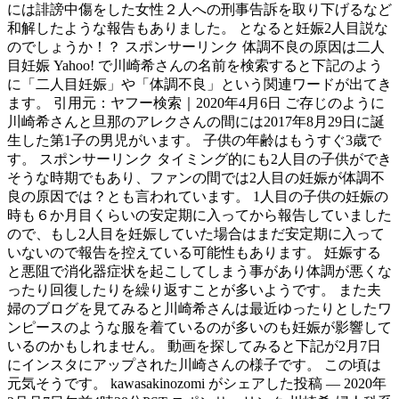
には誹謗中傷をした女性２人への刑事告訴を取り下げるなど
和解したような報告もありました。 となると妊娠2人目説な
のでしょうか！？ スポンサーリンク 体調不良の原因は二人
目妊娠 Yahoo! で川崎希さんの名前を検索すると下記のよう
に「二人目妊娠」や「体調不良」という関連ワードが出てき
ます。 引用元：ヤフー検索｜2020年4月6日 ご存じのように
川崎希さんと旦那のアレクさんの間には2017年8月29日に誕
生した第1子の男児がいます。 子供の年齢はもうすぐ3歳で
す。 スポンサーリンク タイミング的にも2人目の子供ができ
そうな時期でもあり、ファンの間では2人目の妊娠が体調不
良の原因では？とも言われています。 1人目の子供の妊娠の
時も６か月目くらいの安定期に入ってから報告していました
ので、もし2人目を妊娠していた場合はまだ安定期に入って
いないので報告を控えている可能性もあります。 妊娠する
と悪阻で消化器症状を起こしてしまう事があり体調が悪くな
ったり回復したりを繰り返すことが多いようです。 また夫
婦のブログを見てみると川崎希さんは最近ゆったりとしたワ
ンピースのような服を着ているのが多いのも妊娠が影響して
いるのかもしれません。 動画を探してみると下記が2月7日
にインスタにアップされた川崎さんの様子です。 この頃は
元気そうです。 kawasakinozomi がシェアした投稿 — 2020年