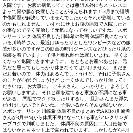
入院です。 お腹の病気ってことは悪阻以外にもストレスに
よって胃や腸が炎症したことが考えられます！ 3月まで誹謗
中傷問題が解決していませんでしたからそれが影響している
のかもしれません。 いずれにせよお腹の病気で入院したと
の事なので早く完治して元気になって欲しいですね。 スポ
ンサーリンク 体調不良した川崎希の動画 体調不良になって
いる川崎希さん、最近はゆったりとしたワンピースなどの服
装が多いのですがこの動画の時はジーンズなどぴったり系の
服装を着ています。 子供と離れ離れは寂しいよね。 早くよ
くなって退院できますように。 もともとお産のあとは、元
気だと思ってもしっかり休まなくてはいけません。 まだま
だお若いので、体力はあるんでしょうけど、それに子供さん
のことが心配でしょうけど よーく休んでしっかり治してく
ださいね。 お大事に。 ご主人さん、しっかりと。 よろしく
お願いしますよ。 それと家を建てると家族が不調になる事
がある。 悪阻でマクド欲したりするし。 旦那さんまた浮気
だけはしないで下さいね。 子供いるからそんな暇ないか。
スポンサーリンク 川崎希 体調不良のまとめ 元AKBの川崎希
さんが3月中旬から体調不良になっている事がアレクサンダ
ーブログで判明しました。 体調不良の原因は二人目妊娠で
はないかともネット上で言われています。 しかしながら4月