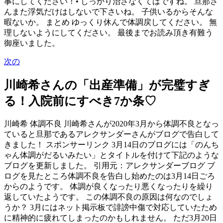
事にしてください！• しっかり治さなくてはですね。 旦那さ
んまた浮気だけはしないで下さいね。 子供いるからそんな
暇ないか。 まとめ ゆっくり休んで体調戻してください。 無
理しないようにしてください。 最後までお読み頂き有難う
御座いました。
次の
川崎希さんの「出産準備」が完璧すぎ
る！入院前にすべき7か条♡
川崎希 体調不良 川崎希さんが2020年3月から体調不良となっ
ていると旦那であるアレクサンダーさんがブログで告白して
きました！ スポンサーリンク 3月14日のブログには「のんち
ゃん体調がだるいみたい」とタイトルを付けて下記のような
ブログを更新しました。 引用元：アレクサンダーブログ ブ
ログを見たところ体調不良を告白し始めたのは3月14日ごろ
からのようです。 体調が良くなったり悪くなったりを繰り
返していたようです。 この体調不良の原因は何なのでしょ
うか？ 3月にはネット掲示板で誹謗中傷で対応していたため
に精神的に疲れてしまったのかもしれません。 ただ3月20日