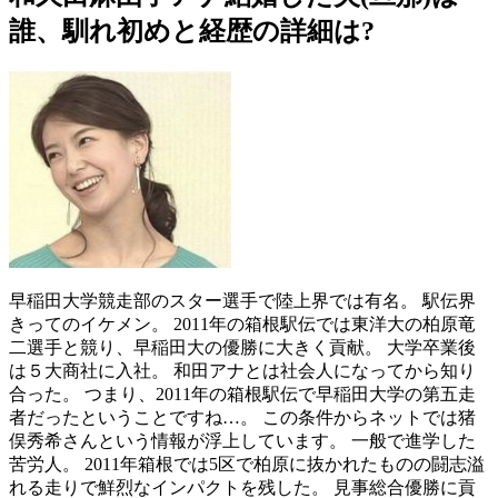
誰、馴れ初めと経歴の詳細は?
早稲田大学競走部のスター選手で陸上界では有名。 駅伝界
きってのイケメン。 2011年の箱根駅伝では東洋大の柏原竜
二選手と競り、早稲田大の優勝に大きく貢献。 大学卒業後
は５大商社に入社。 和田アナとは社会人になってから知り
合った。 つまり、2011年の箱根駅伝で早稲田大学の第五走
者だったということですね…。 この条件からネットでは猪
俣秀希さんという情報が浮上しています。 一般で進学した
苦労人。 2011年箱根では5区で柏原に抜かれたものの闘志溢
れる走りで鮮烈なインパクトを残した。 見事総合優勝に貢