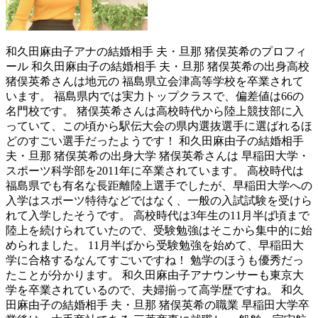
和久田麻由子アナの結婚相手 夫・旦那 猪俣英希のプロフィ
ール 和久田麻由子の結婚相手 夫・旦那 猪俣英希の出身高校
猪俣英希さんは地元の 福島県立会津高等学校を卒業されて
います。 福島県内では実力トップクラスで、偏差値は66の
名門校です。 猪俣英希さんは高校時代から陸上競技部に入
っていて、この頃から駅伝大会の県内選抜選手に選ばれるほ
どのすごい選手だったようです！ 和久田麻由子の結婚相手
夫・旦那 猪俣英希の出身大学 猪俣英希さんは 早稲田大学・
スポーツ科学部を2011年に卒業されています。 高校時代は
福島県でも有名な長距離陸上選手でしたが、早稲田大学への
入学はスポーツ特待などではなく、一般の入試試験を受けら
れて入学したそうです。 高校時代は3年生の11月半ば頃まで
陸上を続けられていたので、受験勉強はそこから集中的に始
められました。 11月半ばから受験勉強を始めて、早稲田大
学に合格するなんてすごいですね！ 勉学のほうも優秀だっ
たことが分かります。 和久田麻由子アナウンサーも東京大
学を卒業されているので、夫婦揃って高学歴ですね。 和久
田麻由子の結婚相手 夫・旦那 猪俣英希の職業 早稲田大学卒