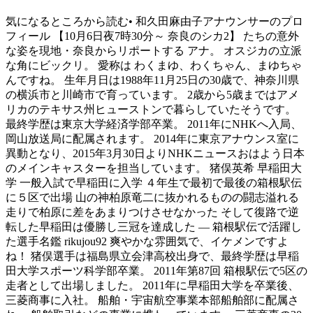
気になるところから読む• 和久田麻由子アナウンサーのプロ
フィール 【10月6日夜7時30分～ 奈良のシカ2】 たちの意外
な姿を現地・奈良からリポートする アナ。 オスジカの立派
な角にビックリ。 愛称は わくまゆ、わくちゃん、まゆちゃ
んですね。 生年月日は1988年11月25日の30歳で、神奈川県
の横浜市と川崎市で育っています。 2歳から5歳まではアメ
リカのテキサス州ヒューストンで暮らしていたそうです。
最終学歴は東京大学経済学部卒業。 2011年にNHKへ入局、
岡山放送局に配属されます。 2014年に東京アナウンス室に
異動となり、2015年3月30日よりNHKニュースおはよう日本
のメインキャスターを担当しています。 猪俣英希 早稲田大
学 一般入試で早稲田に入学 ４年生で最初で最後の箱根駅伝
に５区で出場 山の神柏原竜二に抜かれるものの闘志溢れる
走りで柏原に差をあまりつけさせなかった そして復路で逆
転した早稲田は優勝し三冠を達成した — 箱根駅伝で活躍し
た選手名鑑 rikujou92 爽やかな雰囲気で、イケメンですよ
ね！ 猪俣選手は福島県立会津高校出身で、最終学歴は早稲
田大学スポーツ科学部卒業。 2011年第87回 箱根駅伝で5区の
走者として出場しました。 2011年に早稲田大学を卒業後、
三菱商事に入社。 船舶・宇宙航空事業本部船舶部に配属さ