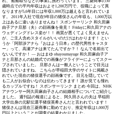
れ、 船舶取引などの事業に携わっています。 三菱商事の30
歳時点での平均年収はおよそ1,200万円で、役職によって異
なりますが5,6年目には年収1,000万は越えると言われていま
す。 2011年入社で現在9年目の猪俣さんの年収も、1,000万以
上はあるに違いありませんね！ スポンサーリンク 和久田麻
由子アナ旦那（夫）の顔画像を発見！ Fridayに和久田アナの
ウェディングドレス姿が！！ 画質が悪くてよく見えません
が、ご主人含めスタイルがいいのだけはわかります！ とい
うか「阿部渉アナら『おはよう日本』の歴代男性キャスタ
ー」って、高瀬アナは来てたんですか？！ なんで名前出て
ないんですか！ — おはまゆ ohayoumayuge 和久田麻由子ア
ナと旦那さんの結婚式での画像がフライデーによってスクー
プされていました。 旦那さんは一般人ということで目元は
隠されていますね。 こちらが早稲田大学のサイトに掲載さ
れていた現在の猪俣選手の顔画像です。 目元を隠していて
も二人がお似合いなのは伝わってきます！ 誰が見ても憧れ
るカップルですね！ スポンサーリンク まとめ 今回は、NHK
アナウンサー阿久田麻由子さんの結婚相手についてご紹介し
ました。 週刊誌の報道によると、阿久田さんの夫は 早稲田
大学出身の元駅伝選手猪俣英希さんだと言われています！
猪俣さんは現在三菱商事に勤めており、推定年収は1,000万
円以上ということが調査の結果わかりました。