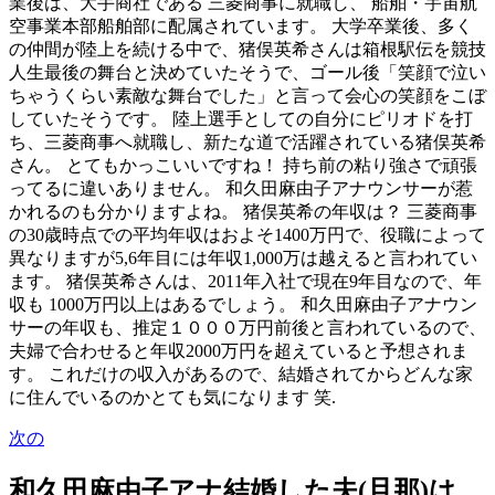
業後は、大手商社である 三菱商事に就職し、 船舶・宇宙航
空事業本部船舶部に配属されています。 大学卒業後、多く
の仲間が陸上を続ける中で、猪俣英希さんは箱根駅伝を競技
人生最後の舞台と決めていたそうで、ゴール後「笑顔で泣い
ちゃうくらい素敵な舞台でした」と言って会心の笑顔をこぼ
していたそうです。 陸上選手としての自分にピリオドを打
ち、三菱商事へ就職し、新たな道で活躍されている猪俣英希
さん。 とてもかっこいいですね！ 持ち前の粘り強さで頑張
ってるに違いありません。 和久田麻由子アナウンサーが惹
かれるのも分かりますよね。 猪俣英希の年収は？ 三菱商事
の30歳時点での平均年収はおよそ1400万円で、役職によって
異なりますが5,6年目には年収1,000万は越えると言われてい
ます。 猪俣英希さんは、2011年入社で現在9年目なので、年
収も 1000万円以上はあるでしょう。 和久田麻由子アナウン
サーの年収も、推定１０００万円前後と言われているので、
夫婦で合わせると年収2000万円を超えていると予想されま
す。 これだけの収入があるので、結婚されてからどんな家
に住んでいるのかとても気になります 笑.
次の
和久田麻由子アナ結婚した夫(旦那)は