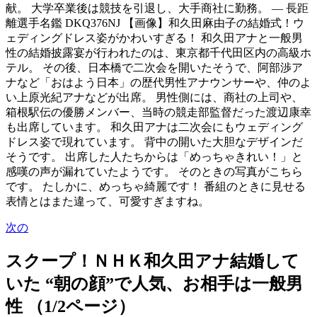
献。 大学卒業後は競技を引退し、大手商社に勤務。 — 長距
離選手名鑑 DKQ376NJ 【画像】和久田麻由子の結婚式！ウ
ェディングドレス姿がかわいすぎる！ 和久田アナと一般男
性の結婚披露宴が行われたのは、東京都千代田区内の高級ホ
テル。 その後、日本橋で二次会を開いたそうで、阿部渉ア
ナなど「おはよう日本」の歴代男性アナウンサーや、仲のよ
い上原光紀アナなどが出席。 男性側には、商社の上司や、
箱根駅伝の優勝メンバー、当時の競走部監督だった渡辺康幸
も出席しています。 和久田アナは二次会にもウェディング
ドレス姿で現れています。 背中の開いた大胆なデザインだ
そうです。 出席した人たちからは「めっちゃきれい！」と
感嘆の声が漏れていたようです。 そのときの写真がこちら
です。 たしかに、めっちゃ綺麗です！ 番組のときに見せる
表情とはまた違って、可愛すぎますね。
次の
スクープ！ＮＨＫ和久田アナ結婚して
いた “朝の顔”で人気、お相手は一般男
性 （1/2ページ）