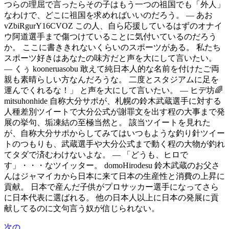
つらの理屈で言ったらその子はもう一つの祖国でも「外人」
なわけで、どこに祖国を求めればいいのだろう。 — あお
vZbiRgurY16CVOZ この人、自ら応援しているはずのオナイ
ウ阿道選手まで傷つけていることに気付いているのだろう
か。 ここに書ききれないくらいのスポーツがある。 私たち
スポーツ好きはあなたの味方だと声を大にして言いたい。
— くぅ kooneruasobu 敢えて純日本人的な名前を付けたご両
親も素晴らしい方なんだろうな。 二度とスタジアムに足を
運んでくれるな！」 と声を大にして言いたい。 — ヒデ坊🌈
mitsuhonhide 自称大分サポが、札幌の鈴木武蔵選手に対する
人種差別ツイートで大分公式が謝罪文を出す程の大事まで発
展の挙句、垢凍結の至極当然と。 該当ツイートを見れた
が、自称大分サポからしてみてはいつもような釣り針ツイー
トのつもりも、武蔵選手や大分公式まで動く程の大物が釣れ
てタダで済むわけないよな。 — 「どうも、ヒロで
す」・・・なツイッター。 domoHirodesu 鈴木武蔵のお父さ
んはジャマイカから日本に来て日本の生産性と消費の上昇に
貢献。 日本で産んだ子供がプロサッカー選手になってさら
に日本代表に選ばれる。 他の日本人以上に日本の発展に貢
献してるのに文句言う奴が信じられない。
次の