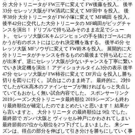
分 大分トリニータが FW三平に変えて FW後藤を投入。 後半
33分 セレッソ大阪が FW清武に変えて MF田中 を投入。 後
半38分 大分トリニータが FW小塚に変えて MF嶋田 を投入。
後半42分に交代した大分トリニータの MF嶋田がビッグチャ
ンスを演出！ ドリブルで持ち込みそのまま左足でシュー
ト。 セレッソ大阪GKキムジンヒョンの手を抜けゴールに向
かうが右のポストにはじかれ決定機を逸する。 後半45分 セ
レッソ大阪 MFソウザに変えて FW鈴木を投入。 展開的に大
分トリニータがチャンスを作るものの最後まで持ち込むこと
が出来ず、逆にセレッソ大阪が少ないチャンスを丁寧に繋い
でいき決定機を演出！ アディショナルタイム3分の表示 後半
47分 セレッソ大阪が FW柿谷に変えて DF片山 を投入し勝ち
切りを図りに行く。 試合はこのまま終了。 最終的に、2対0
でしたがGK高木のファインセーブが無ければもっと失点し
ていてもおかしく無い試合内容でした。 スポンサーリンク
2019シーズン大分トリニータ最終順位 2019シーズンも終わ
り最終順位が確定したのでまとめたいと思います！ 結果か
ら言いますと、 大分トリニータ の最終順位は 9位 でした。
最終節で ガンバ大阪と ヴィッセル神戸にかわされてしまい
最終節前の7位から順位を2つ下げてしまいました。 来シー
ズンは、得点の部分を伸ばして引き分けを勝ちにしていく事