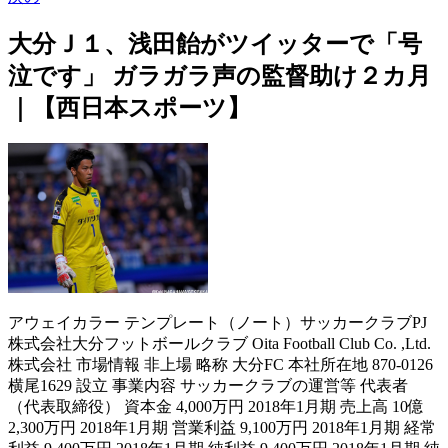
大分Ｊ１、浅田飴がツイッターで「号
泣です」 ガラガラ声の監督助け２カ月
｜【西日本スポーツ】
アウェイカラー テンプレート（ノート）サッカークラブPJ 株式会社大分フットボールクラブ Oita Football Club Co. ,Ltd. 株式会社 市場情報 非上場 略称 大分FC 本社所在地 870-0126 横尾1629 設立 事業内容 サッカークラブの運営等 代表者 （代表取締役） 資本金 4,000万円 2018年1月期 売上高 10億2,300万円 2018年1月期 営業利益 9,100万円 2018年1月期 経常利益 9,400万円 2018年1月期 純利益 9,400万円 2018年1月期 純資産 1億7,500万円 2018年1月期 総資産 3億6,700万円 2018年1月期 決算期 1月 主要株主 大分県他 主要子会社 株式会社トリニータマーケティング 関係する人物 、 （以上、元代表取締役） （取締役） 外部リンク 大分トリニータ（おおいたトリニータ、Oita Trinita）は、の、、を中心とする全県をホームタウンとする （Jリーグ）に加盟するプロサッカークラブ。 概要 運営法人は株式会社大分フットボールクラブであり 、にJリーグへ加盟した。 ホームスタジアムは 、練習場はおよびである （詳細はを参照）。 クラブ名は、を表す「トリニティ（Trinity）」とホームタウン名「大分（Oita）」を合わせた造語で 、で「三位一体」を表すTrinitaと同じ綴りになっている。 県民・企業・行政が一致団結することを表している。 2006年、エンブレム、ロゴマーク、チームフラッグが「Tフレアー」と呼ばれるデザインコンセプトにより一新され、クラブとしての略称「大分FC」が「FC大分」に変更された。 運営法人名とは無関係。 クラブマスコットは、がモチーフの「 」 と、をモチーフにした準マスコットの「リッジー」。 2018年シーズン終了時点に至るまで、Jリーグ所属全クラブで唯一の、、全3カテゴリを経験したクラブであり、かつJ3在籍後にJ1昇格を経験した唯一のクラブである。 2019年6月21日、運営会社株式の20％を貸会議室大手のが取得して筆頭株主となり、資本・業務提携した。 歴史 Jリーグ加盟前 に任意団体「大分フットボールクラブ」として発足。 競技登録上のチーム名は「大分」または「大分FC」で、「大分トリニティ」という愛称が付けられた。 （当時は1部リーグのみ）とを連覇してに（地元で開催）で2位に入り、発足から2年で（旧JFL）へ昇格。 当初は、と韓国人監督の下、外国籍選手についても元の、などを中心としたチームだった。 1998年、ブラジル人監督の （）を招聘し、外国籍選手にを補強。 JFL最後のシーズンは6位であった。 1999年 - 2002年（J2） 1999年に運営法人となる株式会社大分フットボールクラブを設立。 1999年から発足した（J2）に初年度から参加した。 なお、「トリニティ」の名前が登録の関係で正式なチーム名として使えないため、同年より「 大分トリニータ」へ改称した。 監督に前監督のが就任。 J2初年度から昇格争いに加わるが、・とも2年連続で2位との勝ち点差1の3位で昇格を逃した。 はシーズン当初より不振で5月に石崎を監督より解任し、が後任の監督に就任。 最終節まで昇格を争うところまで持ち直したが、結局6位に終わった。 小林が続投したは、、、などのライバルチームの選手を補強し、前年作り上げた堅守速攻を武器に序盤から首位を独走。 J2優勝とJ1昇格を果たした。 また、最終節で史上初のJ2通算100勝を達成した。 J1昇格1年目となったシーズンは、の、前年得点王のなどの選手を補強した。 守備はある程度通用したものの、ロドリゴは期待されたような活躍は出来ずシーズン途中で退団。 前年チーム得点王のアンドラジーニャも得点をあげる事ができずシーズン途中にに移籍した。 その結果、ストライカーが不在となり深刻な得点力不足に陥りチームも低迷。 シーズン半ばに3年振りの復帰となるなど多くの外国人FWを補強するも得点力不足は改善されず、2ndステージは15試合で失点数はリーグ最少の16ながら、得点は7に留まった。 最終節の15位・戦は、大分勝利、引き分けの場合は大分の残留、大分負けの場合は仙台が残留と両チームのJ1残留をかけた直接対決となった。 大分サポーターは勿論、アウェイ・仙台サポーターもホーム・に多数詰め掛け、観客数は3万人を超えた。 試合は前半15分にのゴールで先制。 後半に入り仙台に同点にされたが、勝ち越しは許さず1-1の引き分けで試合終了。 年間順位14位（1stステージ14位、2ndステージ16位）でJ1に残留した。 なお、小林は成績不振の責任をとりこの年限りで辞任した。 なお、前年度のゲームキャプテンを務め、守備の要として活躍したが退団し、、などが他クラブに移籍した。 補強面では元ブラジル代表のFWを完全移籍で、から、から を期限付き移籍で獲得した他、新加入選手としてらが入団。 大分U-18から、が昇格した。 しかしドドは15試合で3得点に留まり（結局ドドは前年加入したDFパトリックと共にシーズン途中で加入した、と入れ替わりで退団）、スタートダッシュに失敗し下位に低迷。 その後一時は順位を最高8位まで上げるも、主将の怪我の影響もあり再び失速。 との最下位争いから抜け出せず、直接対決でも1-2で敗戦するなど不振が続いた為、皇甫を付で解任。 後任にはが就任した。 初采配となった戦を2-1で勝利すると、そこから6戦負け無し（5勝1分）を記録するなど勝利を積み上げ、当初に掲げていた「残り12試合で勝ち点18」の目標をわずか8試合（6勝1敗1分け、勝ち点19）で達成、目標を7位に修正するほどの急速的な復調を遂げた。 この出来事は「シャムスカマジック」と呼ばれた。 の戦に1-1で引き分けたことでJ1残留が決定。 最終順位は過去3年間で最高の11位となった。 が現役を引退した他、チーム得点王のマグノ・アウベス、主将を務めていた吉田孝行など半数近くの選手が他クラブに移籍、または戦力外となった。 補強面ではから、から元日本代表のらを獲得。 新加入選手として、が入団し、大分U-18から、が昇格。 25人という少数精鋭でシーズンに臨んだ。 序盤戦は3連敗を喫するなど黒星が先行し、一時はシーズン14位に順位を落としたが、その後は調子を上げ第11節戦から第14節戦にかけて4連勝を記録。 第16節戦から第22節戦にかけては7戦負けなしで、第21節には「この年のリーグ王者である浦和から白星をあげるなど6位に浮上。 シーズン前に掲げた目標を「8位以内」から「4位以内」に修正し10月にJ1残留を決めた。 ただその後は再び3連敗を記録するなど3勝2分7敗と失速し、最終節の戦に敗れた事でシーズン成績は8位となり賞金圏内の7位以内を逃した。 また、チーム創設以来初めて、にと、後にも招集され、梅崎と高松は公式戦にも出場を果たした。 、が退団し、が・に期限付き移籍するなど7選手が退団。 補強面では、、、ら8選手が新たに加入した。 しかし、新加入のマラニョン・宮沢が共にスタメン出場した開幕2試合が共に未勝利に終わると、その後は宮沢は翌第3節でスタメン落ち、マラニョンは後にシーズン半ばで退団となった。 その後はなど、様々な選手を起用するも第7節 戦で0-5、第8節 戦で0-4と、大量失点で負ける試合も少なくなかった。 第13節には最下位のにも1-2で敗北を喫した。 シーズン途中に（より期限付き移籍）、梅崎（グルノーブルより復帰）が加入した後も勝ち点を伸ばせず、前半戦（第18節）終了時点で自動降格圏内である17位と低迷した。 J1残留のために後半戦をと銘打ち、新潟から、元の、そして半年ぶり、3度目の加入となるエジミウソンを獲得。 その結果、後半戦はチーム状態が回復し、順調に白星を重ねるようになる。 中でも第31節は同じく残留争いをしていたとの直接対決で1-1の後半44分にの大分移籍後初得点となるゴールで逆転勝利。 第33節 戦を1-0で勝利し、J1残留を確定させた。 2008年 チームスローガン： One Heart,Big Challenge シャムスカ体制4年目。 シーズン前に、、、が他クラブに移籍するなど9選手が退団。 その穴を埋めるべくより、前のらを獲得し、大分U-18から、ら4選手が昇格した。 また、この年に大分初のクラブマスコットキャラクターとなるが誕生した。 シーズン前の練習中に家長が全治6か月の大ケガを負ったが、その代役に抜擢された2年目のが活躍。 ・・の3バックラインとエジミウソン・ホベルトのボランチコンビ、そしてGKとの連携は成熟されリーグトップレベルの堅守を見せた（の「」とクラブマスコットであるカメのニータンを掛け合わせ「 カメナチオ」と呼称 ）。 その堅守を武器にでは、予選GLを2位でクラブ初の突破を果たすと、決勝トーナメントはそのままの勢いで、を破り、決勝・戦もとウェズレイのゴールで2-0のスコアで勝利し、優勝を果たした（クラブ初そして九州のチーム初のタイトル）。 一方、リーグ戦も終盤まで優勝争いに加わり、チーム歴代最高の4位・勝点56でシーズンを終えた。 総失点数はJ1過去最少の24失点（1試合平均0. 706点）となった。 また、ホームゲーム6連勝やホームゲーム13試合連続不敗を記録するなどホームである（当時）で圧倒的な相性の良さをみせた。 ただ、得点数は伸び悩みリーグ戦で3得点以上を記録した試合は僅か2試合に終わり、リーグワースト2位の33得点（1試合平均0. 971点）となった。 2009年 チームスローガン： One Heart,Big Challenge シャムスカ体制5年目。 からが期限付き移籍で加入し、と、が期限付き移籍より復帰。 一方で期限付き移籍で加入していた等が退団した。 シーズン開幕前に開催されたにナビスコカップ優勝チームとして出場し3位となる。 リーグ戦では、チーム始動が遅くフィジカルトレーニングが十分に行えなかったことや 、九州石油ドームの芝の張り替えに失敗し芝の状態が不安定だった影響による怪我や累積警告で、多くの主力選手の欠場が相次ぎ最下位に低迷。 5月23日の戦で敗戦を喫したことで10連敗となり、延長戦が廃止された2003年以降のJ1では、2007年の横浜FCの9連敗を抜いてワースト記録となった。 その後は連敗数は14まで続き、1勝1分15敗（勝ち点 4）の最下位でシーズンを折り返した。 このため、7月14日に成績不振によりシャムスカを解任。 後任に元広島コーチのが就任した。 同月18日の第18節・戦ではポポヴィッチの役員登録が完了するまでの処置として強化部のが暫定監督を務め、1-0で浦和に勝利。 これで連敗を14で止め、3月21日の第3節・戦以来の勝ち点、3月14日の第2節・戦以来の勝ち星をあげた。 その後9月13日の戦からシーズン終了まで10戦負けなし、またこれまでリーグ戦未勝利だったにも初勝利をあげるなど復調を遂げたが、前半戦の成績が響き残留圏内まで浮上するには至らず、第30節の京都戦（勝利が残留の）に引き分けた事でリーグ戦4試合を残し8シーズンぶりのJ2降格が決定した。 一方、連覇を懸け望んだは無敗であったものの、1勝5分と勝ち点3を積み上げる事ができず予選敗退となった。 また8月5日にはが開催され、王者・と対戦し、1-2で敗れた。 強化運営費も例外ではなく、監督のポポヴィッチをはじめ、、、など主力を中心にチームの半数近くの選手・スタッフを放出。 監督には前副社長のが2005年以来5年ぶりに就任。 補強はユース・大卒選手を3人獲得、更に現役であった、ベテランDFのの二人の韓国人選手を期限付き移籍で獲得、また一度は戦力外となった選手の再契約などで選手の人数を補った。 しかし、監督の皇甫の年俸が経営危機の中であるにも関わらず高額である事、本年契約する見込みだったの契約解除に伴う高額な違約金負担（しかし、これは彼の移籍先である仙台に一部を負担させたと見られている）と、財政運営の見込みが甘かった（中期決算発表で黒字化の見込みと出していた）ことにより運営資金のショートが翌年の1月中に発生してしまう事態に陥った。 県の緊急融資でなんとか乗り切るが、財政が芳しくない大分県からの融資には県民からの批判の声が挙がった。 開幕当初こそキムの5試合6得点という活躍もあり上位につけていたが、からの戦で12試合ぶりの勝利を挙げるまで約3か月間勝ち星無し。 その後17試合で4勝にとどまり、J2過去最低 当時 の15位に終わった。 また、この年限りで皇甫が監督を退任した。 、韓国代表メンバー23人にキム・ボギョンが選出された。 大分に在籍する選手がワールドカップの代表メンバーに選出されるのは史上初であった。 オフにキム・ボギョンがレンタル元のに復帰、更に前年から続く経営危機の影響で、、そしてがJ1クラブに完全移籍し、高松がに期限付き移籍した。 補強はから大卒1年目のと、からなどの若手選手を獲得した。 また・元COOの竹内孝規と1年間のクラブアドバイザー契約を締結した。 シーズン途中からフォーメーションを3-4-3に変更し、FWのやがサイドで起用されたり、DFのがFW、ボランチのがCBで起用されたりと多くの選手を様々なポジションにコンバートさせリーグを戦った。 また、やがそれぞれ自己最高の成績を残すなど若手が台頭。 なお、J2シーズン成績は12位。 天皇杯は3回戦で敗退した。 昨シーズンクラブの主軸として活躍した前田、姜がJ1クラブに移籍したものの、森島、土岐田らその他の主力選手の引き止めには成功し流出を少数にとどめた。 補強では、から元日本代表のを獲得し、にレンタル移籍していた高松が復帰した。 後はより3人の若手選手をレンタル加入させるなど前年と同じく多くの若手選手を獲得した。 また、5月、「J1昇格支援募金」を開始した（後述）。 開幕戦は2007年以来のホームスタジアムでの開催となった。 リーグ戦では第21節、アウェイでを破り、初勝利を挙げ同時に6年ぶりの4連勝を達成した。 第23節に首位に立ったものの自動昇格となる2位以内に入ったのはその1節のみだった。 とはいえ、3連敗以上の連敗をしないなどシーズンを通じて安定した戦いを見せ、第18節以降圏内である6位以内を最終節までキープした（最終順位は6位）。 J1ライセンス交付の条件とされていた、後述の「」からの融資残額3億円についても、5月下旬から一般市民や地元政財界に支援を募り、集まった寄付金・支援金計3億3,306万1,323円から返済期限とされた10月12日までに完済したため 、PO進出が決まった。 11月18日のPO準決勝はに森島が4ゴールを決めて4-0で、11月23日のPO決勝は千葉にのゴールで1-0で勝利を収めて、2009年以来4年ぶりのJ1復帰を果たした。 天皇杯は初戦（2回戦）でに敗退。 リーグ戦チーム最多タイの14得点のとがからの期限付き移籍期間満了により退団し、他にも、等がチームを離れた。 一方、補強ではより元日本代表の、より2009年以来の復帰となるを獲得。 その他にも、、と30代手前～前半の年齢の選手を中心に、合わせて9選手が加入した。 また、シーズン途中に今季加入の、小松を他クラブに期限付き移籍で放出。 北京五輪日本代表であったをから期限付き移籍で獲得した。 J1リーグ戦は第8節終了時以降最下位から抜け出せなかった。 公式戦の勝利は5月18日のJ1第12節アウェー戦、5月22日のBグループ第7節アウェー戦、9月8日のの戦、10月19日のJ1第29節アウェー戦の4試合のみであった。 10月5日の第28節戦に0-2で敗れ、リーグ戦6試合を残し1年でのJ2降格が決定した。 更にシーズン最後のホームゲームとなる第33節・戦に0-1で敗れた事でリーグ戦ホームゲームの戦績が4分13敗となり、Jリーグ史上初のシーズン中ホームゲーム未勝利（でも1分2敗だったためJリーグのチーム相手の公式戦総計は5分15敗）となった。 結局終わってみれば上記の記録に加え、勝利数がJ1リーグ最低新の2（過去の最低記録は2010年の3勝）、勝点もJ1リーグ最低タイ記録の14（2012年と同点）を記録した。 はクラブ史上最高成績となるベスト8の成績を残した。 2013年のチーム内得点王であったがに、正GKを主に努めたが古巣・にそれぞれ完全移籍。 主将・は契約満了に伴いに移籍。 その他には、など計16人が退団した。 補強面ではから、C大阪から、からをいずれも完全移籍で、鳥栖からとクラブ初の人となる、から、から、からをいずれも期限付き移籍で獲得。 更に新人としてからが加入した。 また、前年から期限付き移籍中のの期限付き移籍期間を1年間延長し、2014年新体制発表時点での選手数は25人となった。 チーム創立から20周年の節目のシーズンになる事に併せ 、の戦は20周年記念試合と銘打ち開催された（詳細についてはを参照）。 アウェーで迎えた開幕戦はに1-2で敗北したが、ホーム開幕戦となる第2節でに1-0で勝利し、昨シーズンから続いたリーグ戦ホームゲーム未勝利記録を17でストップさせた。 その後は極端に調子を崩すことは無かったものの順位を3位以上に付けることができず、J1昇格プレーオフの枠を、千葉、北九州（クラブライセンスの関係によりプレーオフ出場権無し）、らと争う形となった。 その後シーズン途中でから加入した（11月に膝の手術のため退団）、（シーズン前半はに期限付き移籍）から期限付き移籍で加入した、ラドンチッチとほぼ入れ替わりで加入したの活躍もあって39節終了時点でプレーオフ圏内の6位につけるも、第40節の水戸戦で逆転負けを喫し7位に後退。 その後最終節・戦に敗北した事で最終順位が7位で確定。 2年振りのJ1昇格プレーオフ進出を果たす事はできなかった。 またこの年開催されたでは、大分U-18に在籍しとしてトップチームに登録されていたが、名古屋のと共にトレーニングパートナーとしてに直前合宿から大会終了まで帯同した。 伊藤が岡山に、末吉が古巣・に移籍。 そして林は移籍期間満了に伴いFC東京に復帰した。 また、キャプテンを務めた高木が契約満了となり岐阜に移籍した。 その他8人の選手が退団し合計12選手が大分を去った。 一方補強面ではブラジル人の、東ティモール国籍を有する、更にはから、そしてからが3年振りに復帰するなど前線の選手を多く補強した。 また伊藤、末吉等が去った中盤の穴埋めとして千葉からが加入。 その他にも8選手が加入し、大分に加入後即に期限付き移籍となった（3月にアルメイダと入れ替わりで復帰）を含め併せて14選手が加入した。 キャプテンには2004年の以来、11年ぶりの外国籍選手キャプテンとなるダニエルが就任した。 しかしシーズンが始まると戦術の浸透の失敗や、新加入選手が機能せず前述の末吉・伊藤・林らの穴を埋めきれなかった影響で開幕から低迷。 第16節終了時点で2勝5分9敗の最下位に留まった事で、に監督・田坂を解任。 当初は外部から後任監督を招聘する予定であったが交渉が不発に終わり、最終的には強化育成部長で監督代行も務めていたが7月2日より監督に就任することとなった。 当月は戦での15試合ぶりの白星を含む3勝と復調の兆しを見せたが勢いを持続させることはできず、また、らの途中補強も実らず降格圏から脱出するまでには至らなかった。 最後は4連敗を喫するなど不安定なチーム状況のまま21位でリーグ戦を終え、に出場する事となった。 入れ替え戦はJ3・2位のに2戦とも敗れ（トータルスコアは1-3）、J1経験クラブとして初の降格となった。 シーズン終了後に柳田が監督を退任した。 チームスローガン： 原点回帰 RETURN TO THE ORIGIN 新監督として、でヘッドコーチを務めていたが就任。 クラブ初の「大分トリニータ」在籍経験者の監督就任となった。 またコーチメンバーにも、（U-18監督より配置転換）が新たに加入し、留任したGKコーチ・を含め全員が大分トリニータOBとなった。 他クラブに期限付き移籍中の選手を含め全選手に対して契約延長のオファーを出したが、チーム得点王であったをはじめとして、昨シーズン先発出場機会の多かった、、、、等が他J1・J2クラブに移籍。 また、が同ディビジョンとなるJ3・に移籍。 他クラブに期限付き移籍中であった風間・岡本も期限付き移籍先に完全移籍する等、退団選手は計13人となった。 補強面では、元日本代表・をから獲得。 他には、、（4月1日契約解除 ）、、更には若手選手を3人期限付き移籍で獲得。 そしてユースから3選手が昇格した。 また昨シーズン限りで退任したの後任として、新社長にが就任。 強化育成部長には昨シーズン途中から代理で努めていたが就任した。 未明にの影響により、に大分銀行ドームで開催予定であったJ3第5節・戦は中止とされていたが 、のちに振り替え試合としてに行われた。 開幕3連勝を記録し、同節終了時には首位に浮上するも、第4節でに敗れ首位を明け渡す。 その後は得点力不足に陥り勝ち星を伸ばすことができなくなり、同節から4試合未勝利（1分3敗、上記の通り第5節は延期）で、第8節終了時には一旦10位まで順位を下げた。 第15節では最下位・に敗戦を喫し、前半戦を昇格圏外となる3位で折り返した。 そして第19節には9連勝中の首位・に敗戦を喫し首位との勝ち点差が9に広がった。 しかしその後、シーズン途中に加入したらの活躍や、失点リスクを抑えた相手対策重視の戦法に切り替えたこと により、第28節終了時までで7勝1分1敗という追い上げを見せ栃木を追走。 ホーム最終戦となった第29節・YS横浜戦にて大分が勝利し、栃木が敗北した為、栃木と勝点で並び得失点差で第3節以来の首位に立った。 そして最終節の戦を4-2で勝利し、最終5節を5連勝で終えJ3リーグ優勝、1年でのJ2リーグ復帰を果たした。 また、このシーズンを以ての入団以降、へ期限付き移籍したを除いて大分でプレーし、長年に渡り中心選手として活躍したが現役を引退した。 現役最後の試合となったホーム・で開催されたYS横浜戦には、J3記録（当時）となる11,065人の観衆が詰めかけた。 また年間の観客数が116,563人とJ3創設3年目にして初めて年間10万人を突破したクラブとなり、1試合平均も7,771人で史上最多記録を大幅に更新した。 2017年 - 2018年（J2） 2017年 チームスローガン： 初志貫徹 Just for Victory 片野坂体制2年目。 前述したの引退をはじめ、がに移籍、J3優勝に貢献したら4人が期限付き移籍期間満了、2015年にキャプテンを務めた、ら5人が契約満了で合計11名がチームを去った。 またがのにとなった。 補強面では、2種登録時代を含め2007年から6年間在籍していた、2014年に期限付き移籍で加入していた、大分アカデミー出身のというクラブに縁のある選手をはじめ、、、が完全移籍で加入。 また、、が期限付き移籍で加入し、昨シーズン期限付き移籍で大分に在籍した、が完全移籍に移行。 そして大分U-18から、大分U-18出身のがより加入した。 シーズン途中にはがのに期限付き移籍した一方で、からが加入するなど、3選手が加入した。 リーグ戦に入ると、開幕戦・A戦を2-1で勝利。 更に第9節・A戦では1-0、第13節・H戦では4-1のスコアで勝利を収め昨年のJ1在籍チーム全てから勝ち点3をあげた。 前半戦終了時には9勝5分6敗の勝点32の9位につけた。 後半戦に入ると、第26節終了時には6位と勝点で並ぶ7位にまで浮上。 続く3試合で1分2敗とし12位まで順位が低下したが、その後再び盛り返し、第38節終了時には8位ながら6位のと勝点差1まで迫った。 続く2試合で1分1敗、そして第41節で