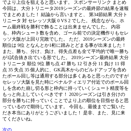
でより上位を狙えると思います。 スポンサーリンク まとめ
今回は、大分トリニータ2019シーズンの最終節の結果を速報
でまとめました！ 結論から言いますと、 第34節結果 大分ト
リニータ 対 セレッソ大阪 0 VS 2 でした。 残念ながら、ホ
ーム最終戦を勝利で飾ることは出来ませんでした。 内容
も、枠内シュート数を含め、ゴール前での決定機作りもセレ
ッソ大阪が上回り完敗でした。 ただ、2019シーズンの最終
順位は 9位 となんとか1桁に踏みとどまる事が出来ました！
また、勝ち、分け、負け、得失点差も全て平均的で唯一勝ち
が1試合抜き出ている形でした。 2019シーズン最終結果 大分
トリニータ 順位 9位 勝ち点 47 勝ち 12 引き分 11 負け 11 得
点 35 失点 35 個人的に、GK高木からのビルドアップを含め
たボール回し等は通用する部分は多くあると思ったのですが
セレッソ大阪を見た時にペナルティエリア付近でのボール回
しを含めた崩し切る形と枠内に持っていくシュート精度等を
もっと向上していくべきです！ 2020シーズンは引き分けの
部分を勝ちに持っていくことでより上の順位を目指せると思
っているので期待しています。 今回も、最後までご覧いた
だき本当にありがとうございました！ 是非、また、見に来
てくださいね。
次の