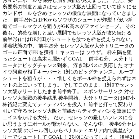
お互いにボールを保持し崩す展開が見えました。 ただ、要
所要所の制度と速さはセレッソ大阪が上回っていて徐々にセ
カンドボールを含めセレッソの優位な展開になっていきまし
た。 前半2分にはFKからソウザのシュートが炸裂！低い弾
道でゴールマウスを狙うがGK高木がファインセーブ。 その
後も、的確な崩しと速い展開でセレッソ大阪が攻め続ける！
前半7分にはDF岩田がシュートを放つも枠を捉えられない。
膠着状態の中、 前半29分 セレッソ大阪が大分トリニータの
ゴール正面でFKを獲得！ キッカーは ソウザ。 枠左隅を狙
ったシュートは高木も届かず GOAL！ 前半42分、大分トリ
ニータにビッグチャンス到来。 浮き球パスに反応した オナ
イウ阿道が相手キーパーと 1対1のビッグチャンス。 ループ
シュートを狙うが・・・惜しくもボール枠を捉えられずはネ
ットの上にいってしまう。 そしてこのまま、 1対0でセレッ
ソ大阪がリードしたまま前半終了。 スポンサーリンク 対セ
レッソ大阪戦の後半結果 後半開始、大分トリニータはMF小
林裕紀に変えてティティパンを投入！ 前半と打って変わり
引いて守るセレッソ大阪と前線からティティパンを筆頭にチ
ェイスをかける大分。 だが、セレッソの厳しいプレスに合
い思うようにボールが繋がらない。 そんな中、 後半9分セレ
ッソ大阪 のボール回しからペナルティエリア内で奥埜がフ
リーでシュートして GOAL！ 2対0になってしまう。 後半21