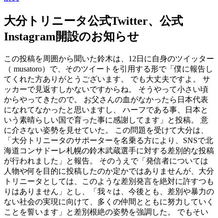
大分トリニータ公式Twitter、公式
Instagram開設のお知らせ
この投稿を周囲から聞いた鈴木は、12日に自身のツイッター
（ musatoro）で、そのツイートを引用する形で「僕に報告し
てくれた方ありがとうございます。 でも大丈夫ですよ。 サ
ッカーで見返すしかないですからね。 そうやって小さい頃
からやってきたので。 お父さんの血がなかったら日本代表
になれてなかったと思いますし、 ハーフである事、日本と
いう素晴らしい国で育った事に感謝してます」と投稿。 意
に介さない姿勢を見せていた。 この問題を受けて大分は、
「大分トリニータのサポーターを名乗る方により、SNSで北
海道コンサドーレ札幌の鈴木武蔵選手に対する差別的な投稿
が行われました」と報告。 そのうえで「発信者については
人物や何を目的に投稿したのか定かではありませんが、大分
トリニータとしては、このような差別発言を絶対に許すつも
りはありません」とし、「我々は、今後とも、差別や暴力の
ない社会の実現に向けて、多くの仲間とともに努力していく
ことを誓います」と差別根絶の姿勢を強調した。 でもそい