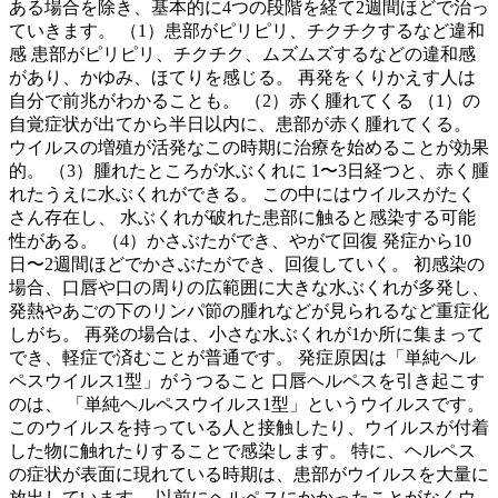
ある場合を除き、基本的に4つの段階を経て2週間ほどで治っ
ていきます。 （1）患部がピリピリ、チクチクするなど違和
感 患部がピリピリ、チクチク、ムズムズするなどの違和感
があり、かゆみ、ほてりを感じる。 再発をくりかえす人は
自分で前兆がわかることも。 （2）赤く腫れてくる （1）の
自覚症状が出てから半日以内に、患部が赤く腫れてくる。
ウイルスの増殖が活発なこの時期に治療を始めることが効果
的。 （3）腫れたところが水ぶくれに 1〜3日経つと、赤く腫
れたうえに水ぶくれができる。 この中にはウイルスがたく
さん存在し、 水ぶくれが破れた患部に触ると感染する可能
性がある。 （4）かさぶたができ、やがて回復 発症から10
日〜2週間ほどでかさぶたができ、回復していく。 初感染の
場合、口唇や口の周りの広範囲に大きな水ぶくれが多発し、
発熱やあごの下のリンパ節の腫れなどが見られるなど重症化
しがち。 再発の場合は、小さな水ぶくれが1か所に集まって
でき、軽症で済むことが普通です。 発症原因は「単純ヘル
ペスウイルス1型」がうつること 口唇ヘルペスを引き起こす
のは、 「単純ヘルペスウイルス1型」というウイルスです。
このウイルスを持っている人と接触したり、ウイルスが付着
した物に触れたりすることで感染します。 特に、ヘルペス
の症状が表面に現れている時期は、患部がウイルスを大量に
放出しています。 以前にヘルペスにかかったことがなくウ