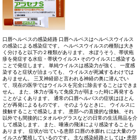
口唇ヘルペスの感染経路 口唇ヘルペスはヘルペスウイルス
の感染による感染症です。 ヘルペスウイルスの種類は大き
く分けると以下の２種類があります。 水ぼうそう、帯状疱
疹を発症する水痘・帯状ウイルス• そのウイルスに感染する
ことで発症します。 単純ウイルスは感染力が強く、 一度感
染すると症状が治まっても、 ウイルスが死滅するわけでは
ありません。 三叉神経節と言われる神経の奥に潜んでい
て、現在の医学ではウイルスを完全に除去することはできま
せん。 また、体力が落ちて免疫力が弱まった時に再発する
ことがよくあります。 通常の口唇ヘルパスの症状はほとん
どが再発によるものです。 そのようなときに、 ウイルスに
接触することで感染します。 患部への直接的な接触、それ
以外でも間接的にタオルやグラスなどの日常の生活用品を介
して感染します。 また、唾液の飛沫により感染することも
あります。 症状が出ている患部 口唇の水膨れ には大量のウ
イルスが繁殖しているのです。 主な感染経路としては• 患部