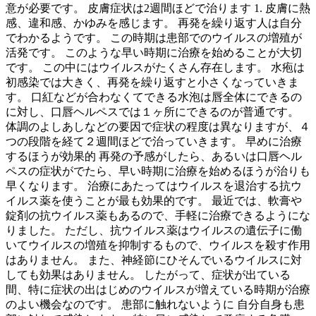
意が必要です。 皮膚症状は2週間ほどで治ります 1. 皮膚に熱
感、違和感、かゆみを感じます。 再発を繰り返す人は自分
でわかるようです。 この時期は患部でのウイルスの増殖が
活発です。 このような早い時期に治療を始めることが大切
です。 この中にはウイルスがたくさん存在します。 水疱は
初感染では大きく、再発を繰り返すと小さくなっていきま
す。 口紅などが合わなくてできる水泡は唇全体にできるの
に対し、口唇ヘルペスでは１ヶ所にできるのが普通です。
体調のよしあしなどの要因で症状の程度は異なりますが、４
つの段階を経て２週間ほどで治っていきます。 早めに治療
するほうが効果的 再発の予感がしたら、あるいは口唇ヘル
ペスの症状がでたら、早い時期に治療を始めるほうが治りも
早くなります。 治療にあたってはウイルスを退治する抗ウ
イルス薬を使うことが最も効果的です。 最近では、軟膏や
錠剤の抗ウイルス薬もあるので、手軽に治療できるようにな
りました。 ただし、抗ウイルス薬はウイルスの遺伝子に働
いてウイルスの増殖を抑制するもので、ウイルスを殺す作用
はありません。 また、神経節にひそんでいるウイルスに対
しても効果はありません。 したがって、症状が出ている
間、特に症状の出はじめのウイルスが増えている時期が治療
のよい機会なのです。 患部に触れないように 自分自身も患