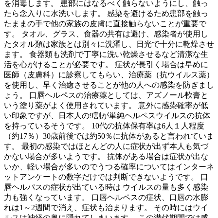
を消毒します。 患部にはなるべく触らないようにし、触っ
たら念入りに水洗いします。 感染を避けるため患部を触っ
たままの手で他の家族の皮膚に直接触らないことが重要で
す。 タオル、グラス、食器の共有は避け、感染者が使用し
たタオル類は家族とは別々に洗濯し、日光で十分に乾燥させ
ます。 食器類も洗剤で丁寧に洗い乾燥させるなど清潔な生
活を心がけることが必要です。 症状が長引く場合は早めに
医師（皮膚科）に診察してもらい、治療薬（抗ウイルス薬）
を使用し、早く治癒させることが他の人への感染を防ぎまし
ょう。 口唇ヘルペスの治療薬としては、アズノール軟膏と
いう塗り薬がよく使用されています。 意外に感染確率が低
い印象ですが、日本人の9割が単純ヘルペスウイルスの抗体
を持っているそうです。 10代の抗体保有率は6人１人程度
（約17％）30歳前後では約50％に抗体があると言われていま
す。 最初の感染ではほとんどの人に症状が出ず本人も気づ
かない場合が多いようです。 抗体がある場合は症状が出な
いか、軽い場合が多いのでうつる確率についてはインターネ
ットアンケートの数字だけでは判断できないようです。 口
唇ヘルパスの症状が出ている時は ウイルスの量も多く感染
力も強くなっています。 口唇ヘルペスの症状、口唇の水膨
れは1～2週間で消え、症状も治まります。 その時にはウイ
ルスは神経の奥に隠れてしまいます。 この潜伏期間では感