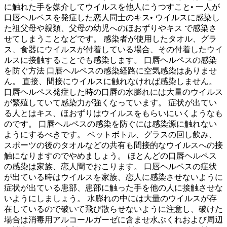
に触れた手を媒介してウイルスを他人にうつすこと• 一人が
口唇ヘルペスを発症した恋人同士のキス• ウイルスに感染し
た祖父母や親類、父母の幼児へのほおずりやキス で感染さ
せてしまうことなどです。 感染者が使用したタオル、グラ
ス、食器にウイルスが付着している場合、その付着したウイ
ルスに接触することでも感染します。 口唇ヘルペスの感染
を防ぐ方法 口唇ヘルペスの感染経路に空気感染はありませ
ん。 直接、間接にウイルスに触れなければ感染しません。
口唇ヘルペス発症した時の口唇の水膨れには大量のウイルス
が繁殖していて感染力が強くなっています。 症状が出てい
る人とはキス、ほおずりはウイルスをもらいにいくようなも
のです。 口唇ヘルペスの感染を防ぐには感染源に触れない
ようにするべきです。 ペットボトル、グラスの回し飲み、
スポーツの後のタオルなどの共有も間接的なウイルスへの接
触になりますのでやめましょう。 ほとんどの口唇ヘルペス
の感染は家族、恋人間でおこります。 口唇ヘルペスの症状
が出ている時はウイルスを家族、恋人に感染させないように
症状が出ている患部、患部に触った手を他の人に接触させな
いようにしましょう。 水膨れの中には大量のウイルスが存
在しているので破いて飛び散らせないように注意し、破けた
場合は消毒用アルコールガーゼに含ませ水ぶくれおよび周辺