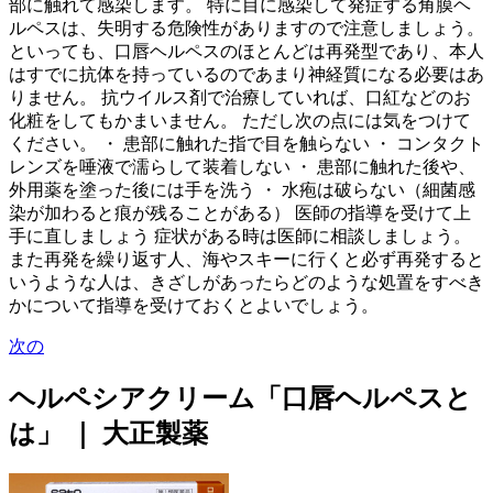
部に触れて感染します。 特に目に感染して発症する角膜ヘ
ルペスは、失明する危険性がありますので注意しましょう。
といっても、口唇ヘルペスのほとんどは再発型であり、本人
はすでに抗体を持っているのであまり神経質になる必要はあ
りません。 抗ウイルス剤で治療していれば、口紅などのお
化粧をしてもかまいません。 ただし次の点には気をつけて
ください。 ・ 患部に触れた指で目を触らない ・ コンタクト
レンズを唾液で濡らして装着しない ・ 患部に触れた後や、
外用薬を塗った後には手を洗う ・ 水疱は破らない（細菌感
染が加わると痕が残ることがある） 医師の指導を受けて上
手に直しましょう 症状がある時は医師に相談しましょう。
また再発を繰り返す人、海やスキーに行くと必ず再発すると
いうような人は、きざしがあったらどのような処置をすべき
かについて指導を受けておくとよいでしょう。
次の
ヘルペシアクリーム「口唇ヘルペスと
は」 ｜ 大正製薬