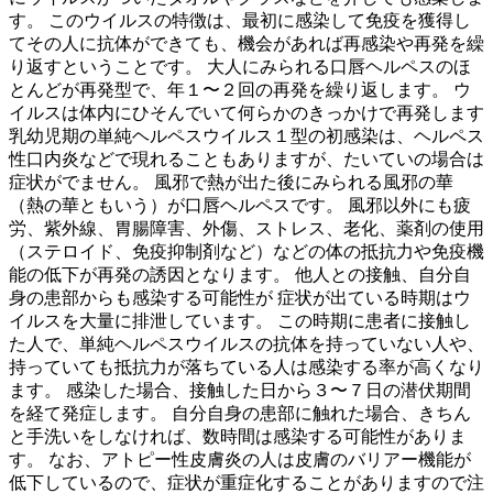
す。 このウイルスの特徴は、最初に感染して免疫を獲得し
てその人に抗体ができても、機会があれば再感染や再発を繰
り返すということです。 大人にみられる口唇ヘルペスのほ
とんどが再発型で、年１〜２回の再発を繰り返します。 ウ
イルスは体内にひそんでいて何らかのきっかけで再発します
乳幼児期の単純ヘルペスウイルス１型の初感染は、ヘルペス
性口内炎などで現れることもありますが、たいていの場合は
症状がでません。 風邪で熱が出た後にみられる風邪の華
（熱の華ともいう）が口唇ヘルペスです。 風邪以外にも疲
労、紫外線、胃腸障害、外傷、ストレス、老化、薬剤の使用
（ステロイド、免疫抑制剤など）などの体の抵抗力や免疫機
能の低下が再発の誘因となります。 他人との接触、自分自
身の患部からも感染する可能性が 症状が出ている時期はウ
イルスを大量に排泄しています。 この時期に患者に接触し
た人で、単純ヘルペスウイルスの抗体を持っていない人や、
持っていても抵抗力が落ちている人は感染する率が高くなり
ます。 感染した場合、接触した日から３〜７日の潜伏期間
を経て発症します。 自分自身の患部に触れた場合、きちん
と手洗いをしなければ、数時間は感染する可能性がありま
す。 なお、アトピー性皮膚炎の人は皮膚のバリアー機能が
低下しているので、症状が重症化することがありますので注