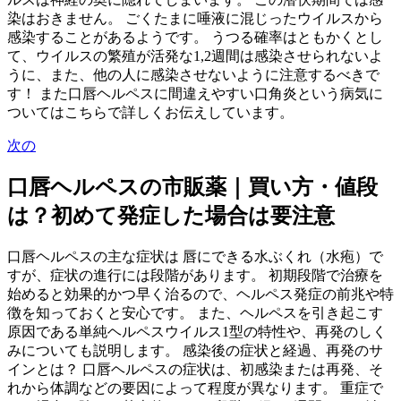
染はおきません。 ごくたまに唾液に混じったウイルスから
感染することがあるようです。 うつる確率はともかくとし
て、ウイルスの繁殖が活発な1,2週間は感染させられないよ
うに、また、他の人に感染させないように注意するべきで
す！ また口唇ヘルペスに間違えやすい口角炎という病気に
ついてはこちらで詳しくお伝えしています。
次の
口唇ヘルペスの市販薬｜買い方・値段
は？初めて発症した場合は要注意
口唇ヘルペスの主な症状は 唇にできる水ぶくれ（水疱）で
すが、症状の進行には段階があります。 初期段階で治療を
始めると効果的かつ早く治るので、ヘルペス発症の前兆や特
徴を知っておくと安心です。 また、ヘルペスを引き起こす
原因である単純ヘルペスウイルス1型の特性や、再発のしく
みについても説明します。 感染後の症状と経過、再発のサ
インとは？ 口唇ヘルペスの症状は、初感染または再発、そ
れから体調などの要因によって程度が異なります。 重症で