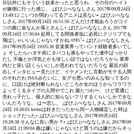
分以外にもそういう奴多かったと思うわ。 その分のヘイト
が嫁側に行った感じ。 ,ぱぴぷぺななしさん 2017年09月24日
13:49:12 こいつが関わってるアニメは見ない• ,ぱぴぷぺなな
しさん 2017年09月24日 16:51:50 どんだけ才能あろうがコイ
ツの曲に金なんか落とさんし• ,ぱぴぷぺななしさん 2017年
09月24日 17:36:04 起用してる関係者垢に必死にクソリプでも
飛ばしゃいいんじゃないすかね ﾊﾅﾎｼﾞ• ,ぱぴぷぺななしさん
2017年09月24日 19:05:38 音楽業界ってバンド経験者多いでし
ょ そしたらハタチ前にタバコも酒もやってた連中ばっかり
だし 不倫とか浮気とかも珍しい話ではないだろうから 業界
内だと笑い話くらいにしか思われてないだろうな 最近の顔
出しインタビュー見たけど、イケメンだし言動がモテる人間
のそれだわ ISSAみたいに、女グセ悪いのみんな知ってるの
に、口説けば絶対断られないどころか女のほうからワラワラ
よってくるタイプの人間やでこれ 腹たつわ〜。 けど普通に
売れっ子だし、個人的に知らないフリするくらいしかできな
いんだろうな。 は〜悲し。 ,ぱぴぷぺななしさん 2017年09月
24日 19:28:01 kemuは好きだったから同一人物確定した時は
ショックだった• ,ぱぴぷぺななしさん 2017年09月24日
19:28:38 そんなに良い男か？• ,ぱぴぷぺななしさん 2017年09
月24日 21:09:04 曲は嫌いじゃないけど買うのは嫌だからネッ