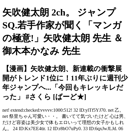
矢吹健太朗 2ch。 ジャンプ
SQ.若手作家が聞く「マンガ
の極意!」矢吹健太朗 先生 ＆
御木本かなみ 先生
【漫画】矢吹健太朗、新連載の衝撃展
開がトレンド1位に！11年ぶりに週刊少
年ジャンプへ...「今回もキレッキレだ
った」 #さくら [ばーど★]
net! extend:checked:vvvvv:1000:512! 32 ID:ylTf5YJ70. net 乙。
net 祭里ちゃん可愛い・・。 書いてて気づいたけど 心は男、
だけど容姿は美少女で体もエロいって理想の女子かもしれ
ん。 24 ID:Kx7EE4tir. 12 ID:r8bO7uPy0. 33 ID:6qxJwJLJd. 06