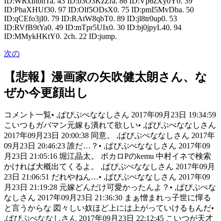
ID:WRxIhbnTa. 43 ID:b3O3KzZra. 86 ID:Vp6zXy0Y0. 39
ID:PhaXHUf30. 97 ID:Olf5ODsX0. 75 ID:pmI5MvDba. 50
ID:qCEfo3jI0. 79 ID:RAtW8qbT0. 89 ID:jl8tr0up0. 53
ID:RVfB9tYa0. 49 ID:mTpr5UIx0. 30 ID:bj0jpyL40. 94
ID:MMykHKtY0. 2ch. 22 ID:jump.
次の
【悲報】漫画家の矢吹健太朗さん、な
ぜか今更顔出し
コメント一覧• ,ぱぴぷぺななしさん 2017年09月23日 19:34:59
こいつもガバマン元嫁も潰れて欲しい• ,ぱぴぷぺななしさん
2017年09月23日 20:00:38 同意。 ,ぱぴぷぺななしさん 2017年
09月23日 20:46:23 誰だ…？• ,ぱぴぷぺななしさん 2017年09
月23日 21:05:16 堀江晶太。 ボカロPのkemu 中村イネで検索
かければ大概出てくるよ。 ,ぱぴぷぺななしさん 2017年09月
23日 21:06:51 だれやねん…• ,ぱぴぷぺななしさん 2017年09
月23日 21:19:28 元嫁どんだけ可愛かったんよ？• ,ぱぴぷぺな
なしさん 2017年09月23日 21:36:30 まぁ憎まれっ子世に憚る
と言うからな 図々しい奴ほど上には上がっていけるもんだ•
,ぱぴぷぺななしさん 2017年09月23日 22:12:45 こいつが天才