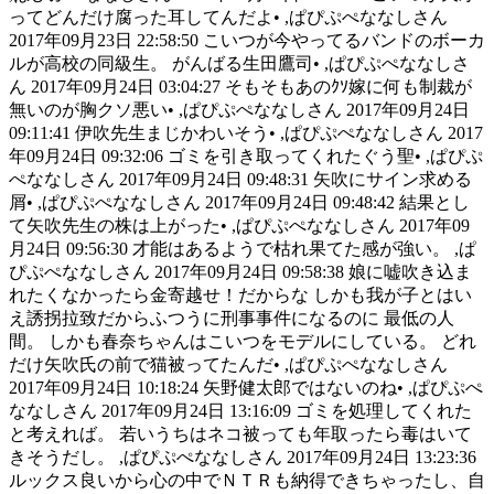
ってどんだけ腐った耳してんだよ• ,ぱぴぷぺななしさん
2017年09月23日 22:58:50 こいつが今やってるバンドのボーカ
ルが高校の同級生。 がんばる生田鷹司• ,ぱぴぷぺななしさ
ん 2017年09月24日 03:04:27 そもそもあのｸｿ嫁に何も制裁が
無いのが胸クソ悪い• ,ぱぴぷぺななしさん 2017年09月24日
09:11:41 伊吹先生まじかわいそう• ,ぱぴぷぺななしさん 2017
年09月24日 09:32:06 ゴミを引き取ってくれたぐう聖• ,ぱぴぷ
ぺななしさん 2017年09月24日 09:48:31 矢吹にサイン求める
屑• ,ぱぴぷぺななしさん 2017年09月24日 09:48:42 結果とし
て矢吹先生の株は上がった• ,ぱぴぷぺななしさん 2017年09
月24日 09:56:30 才能はあるようで枯れ果てた感が強い。 ,ぱ
ぴぷぺななしさん 2017年09月24日 09:58:38 娘に嘘吹き込ま
れたくなかったら金寄越せ！だからな しかも我が子とはい
え誘拐拉致だからふつうに刑事事件になるのに 最低の人
間。 しかも春奈ちゃんはこいつをモデルにしている。 どれ
だけ矢吹氏の前で猫被ってたんだ• ,ぱぴぷぺななしさん
2017年09月24日 10:18:24 矢野健太郎ではないのね• ,ぱぴぷぺ
ななしさん 2017年09月24日 13:16:09 ゴミを処理してくれた
と考えれば。 若いうちはネコ被っても年取ったら毒はいて
きそうだし。 ,ぱぴぷぺななしさん 2017年09月24日 13:23:36
ルックス良いから心の中でＮＴＲも納得できちゃったし、自