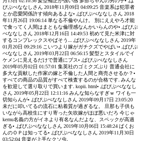
月13日 02:10:36 髪型補正が強い感 多部ちゃんの男の子• ,ぱ
ぴぷぺななしさん 2018年11月09日 04:09:25 音楽系は犯罪者
とか恋愛関係許す傾向あるよな• ,ぱぴぷぺななしさん 2018
年11月26日 19:06:14 単なる不倫やんけ。 別にええやろ才能
で食ってく人間はまともな倫理感なんかいらんのや• ,ぱぴぷ
ぺななしさん 2018年12月16日 14:49:53 初めて見た米津に対
するコンプレックスやばそう... ,ぱぴぷぺななしさん 2019年
01月20日 09:29:16 こいつより嫁がガチクズでやばい• ,ぱぴぷ
ぺななしさん 2019年03月22日 06:56:15 髪型とスタイルでイ
ケメンに見えるだけで普通にブス• ,ぱぴぷぺななしさん
2019年05月02日 01:57:01 集英社のゴミクズぶり 普通会社に
多大な貢献した作家の嫁と不倫した人間と商売させるか？•
すべての商品の品質がすべて検査するのが合格です. みんな
を歓迎して選り取りで買います. kopii. html• ,ぱぴぷぺななし
さん 2019年05月22日 12:11:16 みんな知らなすぎｗ ワイも一
切知らんが• ,ぱぴぷぺななしさん 2019年09月17日 23:05:20
未だに叩いてるの流石に粘着質が過ぎるな。 旦那も子供も
いながら高校生にすり寄った矢吹嫁がほぼ悪いだろ 今じゃ
kemu名義の方がイネより有名なんだよな、スペックが高過
ぎる• ,ぱぴぷぺななしさん 2019年10月06日 15:48:24 ばくお
んのＯＰは知ってる• ,ぱぴぷぺななしさん 2019年11月30日
03:52:04 音楽が上手なクソ虫.