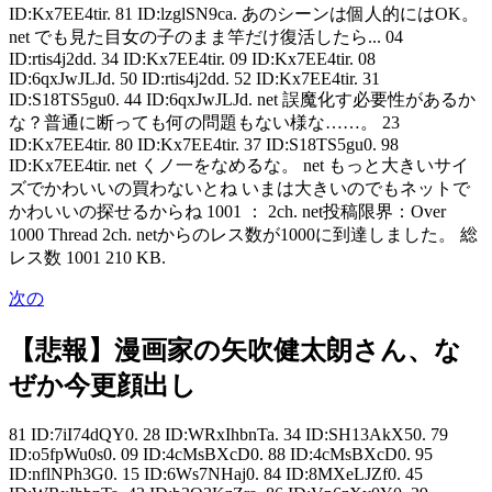
ID:Kx7EE4tir. 81 ID:lzglSN9ca. あのシーンは個人的にはOK。
net でも見た目女の子のまま竿だけ復活したら... 04
ID:rtis4j2dd. 34 ID:Kx7EE4tir. 09 ID:Kx7EE4tir. 08
ID:6qxJwJLJd. 50 ID:rtis4j2dd. 52 ID:Kx7EE4tir. 31
ID:S18TS5gu0. 44 ID:6qxJwJLJd. net 誤魔化す必要性があるか
な？普通に断っても何の問題もない様な……。 23
ID:Kx7EE4tir. 80 ID:Kx7EE4tir. 37 ID:S18TS5gu0. 98
ID:Kx7EE4tir. net くノ一をなめるな。 net もっと大きいサイ
ズでかわいいの買わないとね いまは大きいのでもネットで
かわいいの探せるからね 1001 ： 2ch. net投稿限界：Over
1000 Thread 2ch. netからのレス数が1000に到達しました。 総
レス数 1001 210 KB.
次の
【悲報】漫画家の矢吹健太朗さん、な
ぜか今更顔出し
81 ID:7iI74dQY0. 28 ID:WRxIhbnTa. 34 ID:SH13AkX50. 79
ID:o5fpWu0s0. 09 ID:4cMsBXcD0. 88 ID:4cMsBXcD0. 95
ID:nflNPh3G0. 15 ID:6Ws7NHaj0. 84 ID:8MXeLJZf0. 45