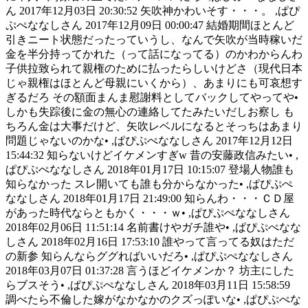
ん 2017年12月03日 20:30:52 矢吹神かわいそす・・・。 ,ぱぴ
ぷぺななしさん 2017年12月09日 00:00:47 結婚期間ほとんど
引きニート状態だったっていうし、なんで矢吹が当時稼いだ
金を半分持ってかれた（って話になってる）のかわからんわ
子供拉致られて親権のために払ったらしいけどさ（現代日本
じゃ親権はほとんど母親にいくから）、あまりにも可哀想す
ぎるだろ その額面まんま慰謝料としてバックしてやってや•
しかも失踪後に金の無心の連絡してたみたいだしお察し も
ちろん金は大事だけど、矢吹レベルになるとそっちはあまり
問題じゃないのかな• ,ぱぴぷぺななしさん 2017年12月12日
15:44:32 知らないけどイケメンすぎw 昔の安藤政信みたい• ,
ぱぴぷぺななしさん 2018年01月17日 10:15:07 登場人物誰も
知らなかった スレ開いても誰も分からなかった• ,ぱぴぷぺ
ななしさん 2018年01月17日 21:49:00 知らんわ・・・ＣＤ屋
があった時代ならともかく・・・ｗ• ,ぱぴぷぺななしさん
2018年02月06日 11:51:14 名前書けやガチ誰や• ,ぱぴぷぺなな
しさん 2018年02月16日 17:53:10 誰やって言ってる奴はただ
の新参 知らんならググればいいだろ• ,ぱぴぷぺななしさん
2018年03月07日 01:37:28 言うほどイケメンか？ 坊主にした
らブスそう• ,ぱぴぷぺななしさん 2018年03月11日 15:58:59
調べたら不倫した嫁がなかなかのクズっぽいな• ,ぱぴぷぺな