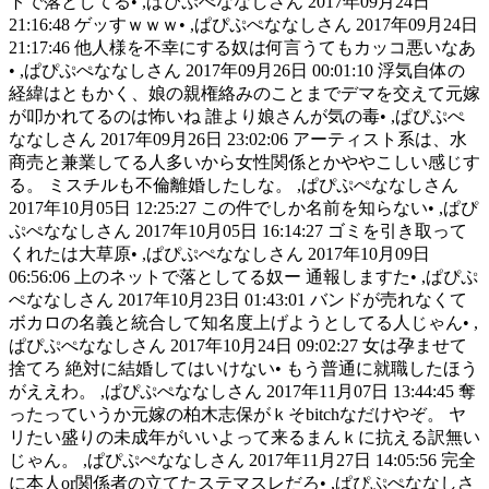
トで落としてる• ,ぱぴぷぺななしさん 2017年09月24日
21:16:48 ゲッすｗｗｗ• ,ぱぴぷぺななしさん 2017年09月24日
21:17:46 他人様を不幸にする奴は何言うてもカッコ悪いなあ
• ,ぱぴぷぺななしさん 2017年09月26日 00:01:10 浮気自体の
経緯はともかく、娘の親権絡みのことまでデマを交えて元嫁
が叩かれてるのは怖いね 誰より娘さんが気の毒• ,ぱぴぷぺ
ななしさん 2017年09月26日 23:02:06 アーティスト系は、水
商売と兼業してる人多いから女性関係とかややこしい感じす
る。 ミスチルも不倫離婚したしな。 ,ぱぴぷぺななしさん
2017年10月05日 12:25:27 この件でしか名前を知らない• ,ぱぴ
ぷぺななしさん 2017年10月05日 16:14:27 ゴミを引き取って
くれたは大草原• ,ぱぴぷぺななしさん 2017年10月09日
06:56:06 上のネットで落としてる奴ー 通報しますた• ,ぱぴぷ
ぺななしさん 2017年10月23日 01:43:01 バンドが売れなくて
ボカロの名義と統合して知名度上げようとしてる人じゃん• ,
ぱぴぷぺななしさん 2017年10月24日 09:02:27 女は孕ませて
捨てろ 絶対に結婚してはいけない• もう普通に就職したほう
がええわ。 ,ぱぴぷぺななしさん 2017年11月07日 13:44:45 奪
ったっていうか元嫁の柏木志保がｋそbitchなだけやぞ。 ヤ
リたい盛りの未成年がいいよって来るまんｋに抗える訳無い
じゃん。 ,ぱぴぷぺななしさん 2017年11月27日 14:05:56 完全
に本人or関係者の立てたステマスレだろ• ,ぱぴぷぺななしさ