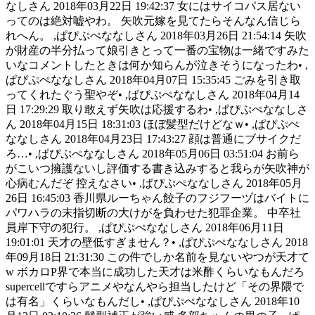
なしさん 2018年03月22日 19:42:37 女にはサイコパス居ない
ってのは絶対嘘やわ。 矢吹元嫁を見てたらそんなん信じら
れへん。 ,ぱぴぷぺななしさん 2018年03月26日 21:54:14 矢吹
が財産の半分払って娘引きとって一番の宝物は一緒ですみた
いなコメントしたときは何か知らんが泣きそうになったわ• ,
ぱぴぷぺななしさん 2018年04月07日 15:35:45 ごみを引き取
ってくれたぐう聖やぞ• ,ぱぴぷぺななしさん 2018年04月14
日 17:29:29 取り敢えず矢吹は応援するわ• ,ぱぴぷぺななしさ
ん 2018年04月15日 18:31:03 ほぼ髪型だけどなｗ• ,ぱぴぷぺ
ななしさん 2018年04月23日 17:43:27 顔は普通にブサイクだ
ろ…• ,ぱぴぷぺななしさん 2018年05月06日 03:51:04 お前ら
がこいつ擁護ないし評価する書き込みすると我らが矢吹神が
心病むんだぞ 控えなさい• ,ぱぴぷぺななしさん 2018年05月
26日 16:45:03 香川県ルーちゃん餃子のフジフーヅはバイトに
パワハラの末指切断の大けがを負わせた犯罪企業。 中卒社
員岸下守の犯行。 ,ぱぴぷぺななしさん 2018年06月11日
19:01:01 天才の壁低すぎません？• ,ぱぴぷぺななしさん 2018
年09月18日 21:31:30 この件でしか名前を見ないやつが天才て
w ボカロP界で本当に成功した天才は米酢くらいなもんだろ
supercellですらアニメやなんやら担当したけど「その界隈で
は有名」くらいなもんだし• ,ぱぴぷぺななしさん 2018年10