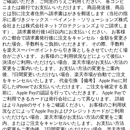
ご確認いただき、ご同意のうえご利用ください。 各コンビ
ニまたは銀行でお支払いいただけます。 商品発送後、商品
とは別に注文者住所へ請求書はがきを郵送します（当社の指
示に基づきジャックス・ペイメント・ソリューションズ株式
会社または株式会社ネットプロテクションズよりご請求しま
す）。 請求書発行後14日以内にお支払いください。 お客様
のご都合で請求書発行後に注文をキャンセル・金額を変更さ
れた場合、手数料をご負担いただきます。 その際、手数料
を楽天スーパーポイントから引き落としをさせていただく場
合がございます。 お客様のご利用状況などによって後払い
決済がご利用いただけない場合、楽天市場がお支払い方法の
変更をご案内いたします。 お支払い方法の変更をご案内
後、7日間変更いただけない場合、楽天市場が自動でご注文
をキャンセルいたします。 代金引換 【備考】 Apple Payに対
応したiPhoneでお支払いいただけます。 ご注文を確定する直
前に、Apple Payの認証を行っていただきます。 Apple Payで
ご利用できるカードは発行会社によって異なります。 詳細
はよりAppleのサイトをご確認ください。 お客様のご利用状
況などによってApple Payおよびクレジットカードがご利用
いただけない場合、楽天市場がお支払い方法の変更をご案
内、またはご注文をキャンセルいたします。 お支払い方法
の変更をご案内後、7日間変更いただけない場合、楽天市場