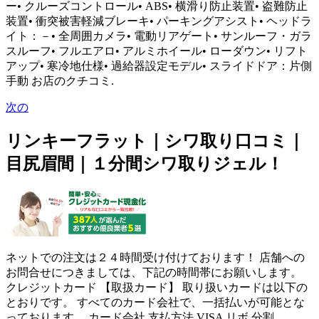
ー• クルーズコントロール• ABS• 横滑り防止装置• 盗難防止
装置• 衝突被害軽減ブレーキ• パーキングアシスト• ヘッドラ
イト：－• 全周囲カメラ• 電動リアゲート• サンルーフ・ガラ
スルーフ• フルエアロ• アルミホイール• ローダウン• リフト
アップ• 寒冷地仕様• 過給器設定モデル• スライドドア：片側
手動 お店のクチコミ.
次の
リンキーフラット｜シワ取り口コミ｜
目尻眉間｜１分間シワ取りジェル！
ネットでの注文は２４時間受け付けております！ 店舗への
お問合せにつきましては、下記の時間帯にお願いします。
クレジットカード 【取扱カード】 取り扱いカードは以下の
とおりです。 すべてのカード会社で、一括払いが可能とな
っております。 カード会社 支払方法 VISA リボ,分割