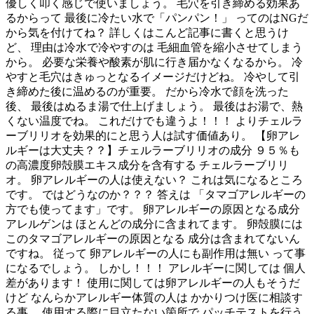
優しく叩く感じで使いましょう。 毛穴を引き締める効果あ
るからって 最後に冷たい水で「パンパン！」 ってのはNGだ
から気を付けてね？ 詳しくはこんど記事に書くと思うけ
ど、 理由は冷水で冷やすのは 毛細血管を縮小させてしまう
から。 必要な栄養や酸素が肌に行き届かなくなるから。 冷
やすと毛穴はきゅっとなるイメージだけどね。 冷やして引
き締めた後に温めるのが重要。 だから冷水で顔を洗った
後、 最後はぬるま湯で仕上げましょう。 最後はお湯で、熱
くない温度でね。 これだけでも違うよ！！！ よりチェルラ
ーブリリオを効果的にと思う人は試す価値あり。 【卵アレ
ルギーは大丈夫？？】チェルラーブリリオの成分 ９５％も
の高濃度卵殻膜エキス成分を含有する チェルラーブリリ
オ。 卵アレルギーの人は使えない？ これは気になるところ
です。 ではどうなのか？？？ 答えは 「タマゴアレルギーの
方でも使ってます」です。 卵アレルギーの原因となる成分
アレルゲンは ほとんどの成分に含まれてます。 卵殻膜には
このタマゴアレルギーの原因となる 成分は含まれてないん
ですね。 従って 卵アレルギーの人にも副作用は無い って事
になるでしょう。 しかし！！！ アレルギーに関しては 個人
差があります！ 使用に関しては卵アレルギーの人もそうだ
けど なんらかアレルギー体質の人は かかりつけ医に相談す
る事、 使用する際に目立たない箇所で パッチテストを行う