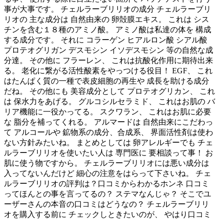
事が大事です。 チェルラーブリリオの成分 チェルラーブリ
リオの 主な成分は 自然由来の 卵殻膜エキス。 これは シス
チンを含む１８種のアミノ酸。 アミノ酸は私達の体を 構成
する成分です。 それに コラーゲン ヒアルロン酸 シアル酸
プロテオグリガン デスモシン イソデスモシン 等の自然な成
分達。 その他に フラーレン、 これは抗酸化作用に期待出来
る。 老化に繋がる活性酸素をやっつける役目！ EGF、 これ
はたんぱく質の一種で表皮細胞の再生や 成長を助ける成分
だね。 その他にも 美容成分として プロテオグリカン、 これ
は 保水力をあげる。 グルコシルセラミド、 これはお肌の バ
リア機能に一役かってる。 スクワラン、 これはお肌に必要
な 脂分を補ってくれる。 アルマードは 自然由来にこだわっ
て アルコールや 鉱物系の成分、合成系、 界面活性剤は使わ
ない方針みたいね。 まとめとしては 卵アレルギーでも チェ
ルラーブリリオを使いたい人は 専門医に 要相談って事！ お
肌に使う物ですから。 チェルラーブリリオには悪い成分は
入ってないんだけど 細心の注意をはらって下さいね。 チェ
ルラーブリリオの評判は？口コミからわかるホンネ 口コミ
ってほんとの事を言ってるの？ ステマなんじゃ？ そこでユ
ーザーさんの本音の口コミはどうなの？ チェルラーブリリ
オを購入する前に チェックしときたいのが、 やはり口コミ