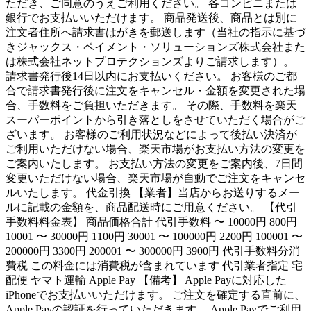
ただき、ご同意のうえご利用ください。 各コンビニまたは
銀行でお支払いいただけます。 商品発送後、商品とは別に
注文者住所へ請求書はがきを郵送します（当社の指示に基づ
きジャックス・ペイメント・ソリューションズ株式会社また
は株式会社ネットプロテクションズよりご請求します）。
請求書発行後14日以内にお支払いください。 お客様のご都
合で請求書発行後に注文をキャンセル・金額を変更された場
合、手数料をご負担いただきます。 その際、手数料を楽天
スーパーポイントから引き落としをさせていただく場合がご
ざいます。 お客様のご利用状況などによって後払い決済が
ご利用いただけない場合、楽天市場がお支払い方法の変更を
ご案内いたします。 お支払い方法の変更をご案内後、7日間
変更いただけない場合、楽天市場が自動でご注文をキャンセ
ルいたします。 代金引換 【業者】当店からお送りするメー
ルに記載の金額を、商品配送時にご用意ください。 【代引
手数料料金表】 商品価格合計 代引手数料 〜 10000円 800円
10001 〜 30000円 1100円 30001 〜 100000円 2200円 100001 〜
200000円 3300円 200001 〜 300000円 3900円 代引手数料分消
費税 この料金には消費税が含まれています 代引業者指定 宅
配便 ヤマト運輸 Apple Pay 【備考】 Apple Payに対応した
iPhoneでお支払いいただけます。 ご注文を確定する直前に、
Apple Payの認証を行っていただきます。 Apple Payでご利用