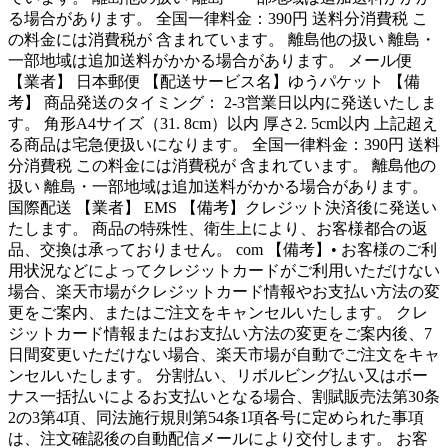
る場合があります。 全国一律料金：390円 送料分消費税 こ
の料金には消費税が 含まれています。 離島他の扱い 離島・
一部地域は追加送料がかかる場合があります。 メール便
【業者】 日本郵便 【配送サービス名】ゆうパケット 【備
考】 商品発送のタイミング： 2-3営業日以内に発送いたしま
す。 角形A4サイズ（31. 8cm）以内 厚さ2. 5cm以内 上記超え
る商品は宅急便扱いになります。 全国一律料金：390円 送料
分消費税 この料金には消費税が 含まれています。 離島他の
扱い 離島・一部地域は追加送料がかかる場合があります。
国際配送 【業者】 EMS 【備考】クレジット決済後に発送い
たします。 商品の特殊性、衛生上により、お客様都合の返
品、交換は承っておりません。 com 【備考】• お客様のご利
用状況などによってクレジットカードがご利用いただけない
場合、楽天市場がクレジットカード情報やお支払い方法の変
更をご案内、またはご注文をキャンセルいたします。 クレ
ジットカード情報またはお支払い方法の変更をご案内後、7
日間変更いただけない場合、楽天市場が自動でご注文をキャ
ンセルいたします。 分割払い、リボルビング払い又はボー
ナス一括払いによるお支払いとなる場合、割賦販売法第30条
2の3第4項、同法施行規則第54条1項各号に定められた事項
は、注文確認後の自動配信メールにより交付します。 お客