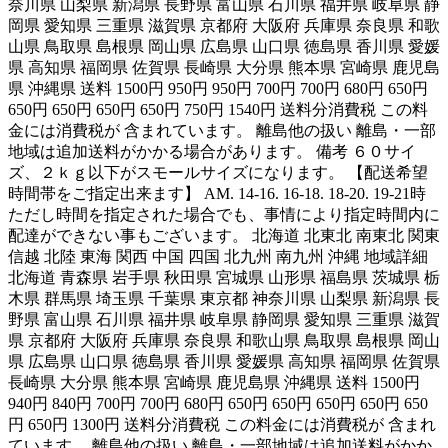
奈川県 山梨県 新潟県 長野県 富山県 石川県 福井県 岐阜県 静
岡県 愛知県 三重県 滋賀県 京都府 大阪府 兵庫県 奈良県 和歌
山県 鳥取県 島根県 岡山県 広島県 山口県 徳島県 香川県 愛媛
県 高知県 福岡県 佐賀県 長崎県 大分県 熊本県 宮崎県 鹿児島
県 沖縄県 送料 1500円 950円 950円 700円 700円 680円 650円
650円 650円 650円 650円 750円 1540円 送料分消費税 この料
金には消費税が 含まれています。 離島他の扱い 離島・一部
地域は追加送料がかかる場合があります。 備考 ６０サイ
ズ、２ｋｇ以下がスモールサイズになります。 【配送希望
時間帯をご指定出来ます】 AM. 14-16. 16-18. 18-20. 19-21時
ただし時間を指定された場合でも、事情により指定時間内に
配達ができない事もございます。 北海道 北東北 南東北 関東
信越 北陸 東海 関西 中国 四国 北九州 南九州 沖縄 地域詳細
北海道 青森県 岩手県 秋田県 宮城県 山形県 福島県 茨城県 栃
木県 群馬県 埼玉県 千葉県 東京都 神奈川県 山梨県 新潟県 長
野県 富山県 石川県 福井県 岐阜県 静岡県 愛知県 三重県 滋賀
県 京都府 大阪府 兵庫県 奈良県 和歌山県 鳥取県 島根県 岡山
県 広島県 山口県 徳島県 香川県 愛媛県 高知県 福岡県 佐賀県
長崎県 大分県 熊本県 宮崎県 鹿児島県 沖縄県 送料 1500円
940円 840円 700円 700円 680円 650円 650円 650円 650円 650
円 650円 1300円 送料分消費税 この料金には消費税が 含まれ
ています。 離島他の扱い 離島・一部地域は追加送料がかか