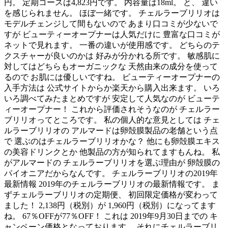
円。 定期コースは4,823円です。 内容量は18ml。 と、 違い
を感じられません。 ほぼ一緒です。 チェルラーブリリオは
モデルチェンジして間もないので あまり口コミが少ないで
すが ビューティーオープナーは人気だけに 豊富な口コミが
ネットで見れます。 一番の違いが使用感です。 どちらのテ
クスチャーが良いのかは 好みが分かれる所です。 敏感肌に
対してはどちらもオーガニックな 天然由来の成分を使って
るので お肌には優しいですね。 ビューティーオープナーの
入手方法は 公式サイトからか楽天から購入出来ます。 いろ
いろ調べてみたまとめですが 安定して人気なのが ビューテ
ィーオープナー！ これから評価されそうなのが チェルラー
ブリリオってところです。 私の個人的な意見としては チェ
ルラーブリリオの アルマードは卵殻膜製品の老舗という点
で 選ぶのはチェルラーブリリオかな？ 他にも卵殻膜エキス
の美容ドリンクとか 他製品の方が知られてますもんね。 私
がアルマードの チェルラーブリリオを選ぶ理由が 卵殻膜の
パイオニアだからなんです。 チェルラーブリリオの2019年
最新情報 2019年のチェルラーブリリオの最新情報です。 ま
ずチェルラーブリリオの定期便、 初回限定価格が変わって
ました！ 2,138円（税別）が 1,960円（税別）になってます
ね。 67％OFFが77％OFF！ これは 2019年9月30日までの キ
ャンペーン価格となっております。 それにチェルラーブリ