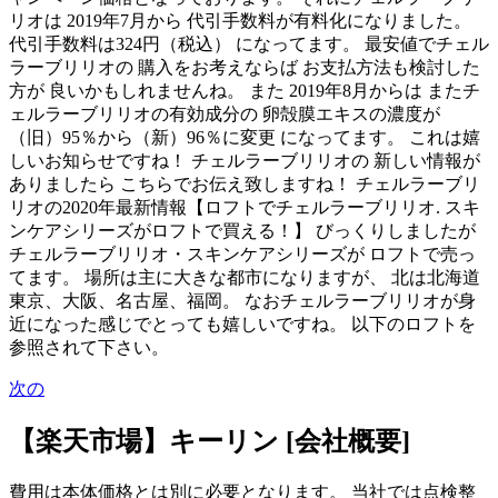
リオは 2019年7月から 代引手数料が有料化になりました。
代引手数料は324円（税込） になってます。 最安値でチェル
ラーブリリオの 購入をお考えならば お支払方法も検討した
方が 良いかもしれませんね。 また 2019年8月からは またチ
ェルラーブリリオの有効成分の 卵殻膜エキスの濃度が
（旧）95％から（新）96％に変更 になってます。 これは嬉
しいお知らせですね！ チェルラーブリリオの 新しい情報が
ありましたら こちらでお伝え致しますね！ チェルラーブリ
リオの2020年最新情報【ロフトでチェルラーブリリオ. スキ
ンケアシリーズがロフトで買える！】 びっくりしましたが
チェルラーブリリオ・スキンケアシリーズが ロフトで売っ
てます。 場所は主に大きな都市になりますが、 北は北海道
東京、大阪、名古屋、福岡。 なおチェルラーブリリオが身
近になった感じでとっても嬉しいですね。 以下のロフトを
参照されて下さい。
次の
【楽天市場】キーリン [会社概要]
費用は本体価格とは別に必要となります。 当社では点検整