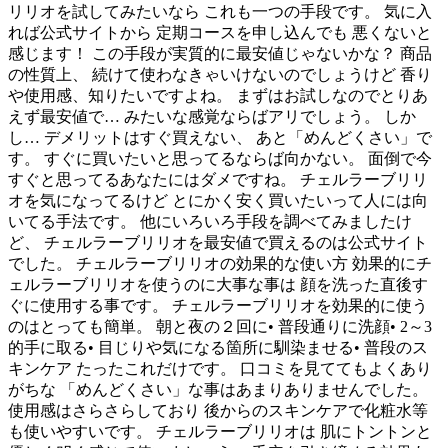
リリオを試してみたいなら これも一つの手段です。 気に入
れば公式サイトから 定期コースを申し込んでも 悪くないと
感じます！ この手段が実質的に最安値じゃないかな？ 商品
の性質上、 続けて使わなきゃいけないのでしょうけど 香り
や使用感、知りたいですよね。 まずはお試しなのでとりあ
えず最安値で… みたいな感覚ならばアリでしょう。 しか
し… デメリットはすぐ買えない、 あと「めんどくさい」で
す。 すぐに買いたいと思ってるならば向かない。 面倒で今
すぐと思ってるあなたにはダメですね。 チェルラーブリリ
オを気になってるけど とにかく安く買いたいって人には向
いてる手法です。 他にいろいろ手段を調べてみましたけ
ど、 チェルラーブリリオを最安値で買えるのは公式サイト
でした。 チェルラーブリリオの効果的な使い方 効果的にチ
ェルラーブリリオを使うのに大事な事は 顔を洗った直後す
ぐに使用する事です。 チェルラーブリリオを効果的に使う
のはとっても簡単。 朝と夜の２回に• 普段通りに洗顔• 2～3
的手に取る• 目じりや気になる箇所に馴染ませる• 普段のス
キンケア たったこれだけです。 口コミを見ててもよくあり
がちな 「めんどくさい」な事はあまりありませんでした。
使用感はさらさらしており 後からのスキンケアで化粧水等
も使いやすいです。 チェルラーブリリオは 肌にトントンと