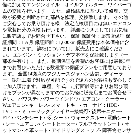
備に加えてエンジンオイル、オイルフィルター、ワイパーゴ
ムの交換を行います。 また、点検結果に基づいて修理、交
換が必要と判断された部品を修理、交換致します。 その他
ご安心してお乗り頂ける様、法定点検項目には無いエアコン
や電装部分の点検も行います。 詳細につきましてはお気軽
に販売店までお問合せ下さい。 保証 保証付：販売店保証 保
証期間：1ヵ月 保証距離：1,000km 保証費用は本体価格に含
まれています。 詳細については、販売店にご確認くださ
い。 エンジン・ミッション・デフ本体を保証致します（一
部条件有り）。 また、長期保証を希望のお客様には最長3年
までお選びいただける数種類の保証プランをご用意しており
ます。 全国14拠点のフジカーズジャパン店舗、ディーラ
ー、認証工場で対応が可能ですので遠方のお客様も安心して
ご加入頂けます。 車種、年式、走行距離等によりお選び頂
けるプランが異なりますのでお気軽に販売店までお問合せ下
さい。 パワステ• パワーウインドウ• エアコン・クーラー•
Wエアコン• キーレス• スマートキー• カーナビ：HDD•
TV：－• ミュージックプレイヤー接続可• 後席モニター•
ETC• ベンチシート• 3列シート• ウォークスルー• 電動シート
• シートエアコン• シートヒーター• フルフラットシート• オ
ットマン• 本革シート• アイドリングストップ• 障害物センサ