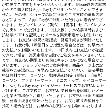
が自動でご注文をキャンセルいたします。 iPhone以外の端末
からのご購入時はApple Payをご利用いただくことができま
せん。 その他、ショップの設定状況やご注文時の選択内容
などによって、Apple Payがご利用いただけない場合がござ
います。 セブンイレブン（前払） 【備考】 セブンイレブン
でお支払いいただけます。 ご注文後に、払込票番号および
払込票のURLを記載したメールを楽天市場からお送りいた
します。 お支払い状況の確認後、発送手続きが開始いたし
ます。 お受け取り希望日をご指定の場合などは、お早めの
お支払いをお願いいたします。 14日以内にお支払いが確認
できない場合、楽天市場が自動でご注文をキャンセルいたし
ます。 お支払い期限よりも前にキャンセルになる場合がご
ざいます。 ショップからのご案内事項、商品ページ上の記
載等をご確認の上、お早めにお支払いください。 決済手数
料は無料です。 ローソン、郵便局ATM等（前払） 【備考】
ローソン、ファミリーマート、ミニストップ、セイコーマー
ト、ゆうちょPay-easy（ペイジー）サービスでお支払いいた
だけます。 ご注文後に、お支払い受付番号を記載したメー
ルを楽天市場からお送りいたします。 お支払い状況の確認
後、発送手続きが開始いたします。 お受け取り希望日をご
指定の場合などは、お早めのお支払いをお願いいたします。