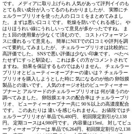
です。 メディアに取り上げられ 人気があって評判イイのも
とても良い成分が入ってるのもわかりましたが、 実際にチ
ェルラーブリリオを使った人の 口コミをまとめてみまし
た。 まずは悪い口コミです。 乾燥を防いでくれる感じ。 や
はりほうれい線にうれしいって意見が多かったですね。 ま
た１回の使用量が少なくて済むので、 コストパフォーマン
スに優れるって意見も。 簡単にNETでの口コミや評判を調
べて要約してみましたが、 チェルラーブリリオは比較的に
高評価でした。 SNSで悪い評価は少ない印象です。 べたべ
たせずにすっと馴染む。 これは多くの方がコメントされて
ますね。 効果を保証するものではありません。 チェルラー
ブリリオとビューティーオープナーの違いは？ チェルラー
ブリリオを購入しようとした時に 気になるのが他の 卵殻膜
製品との違いです。 人気のオージオ社のビューティーオー
プナーと アルマードのチェルラーブリリオは 何が違うのか
調べてみました。 卵殻膜エキスの配合率は チェルラーブリ
リオ、 ビューティーオープナー共に 90％以上の高濃度配合
です。 このあたりは 違いを感じられません。 お値段ではチ
ェルラーブリリオが 単品で6,480円、 初回限定割引が2,138
円。 定期コースは4,980円です。 内容量は15ml。 対してビュ
ーティーオープナーは 単品で6,264円、初回限定割引が2,138