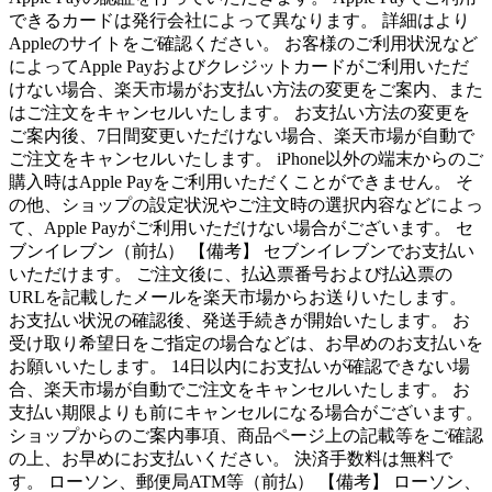
できるカードは発行会社によって異なります。 詳細はより
Appleのサイトをご確認ください。 お客様のご利用状況など
によってApple Payおよびクレジットカードがご利用いただ
けない場合、楽天市場がお支払い方法の変更をご案内、また
はご注文をキャンセルいたします。 お支払い方法の変更を
ご案内後、7日間変更いただけない場合、楽天市場が自動で
ご注文をキャンセルいたします。 iPhone以外の端末からのご
購入時はApple Payをご利用いただくことができません。 そ
の他、ショップの設定状況やご注文時の選択内容などによっ
て、Apple Payがご利用いただけない場合がございます。 セ
ブンイレブン（前払） 【備考】 セブンイレブンでお支払い
いただけます。 ご注文後に、払込票番号および払込票の
URLを記載したメールを楽天市場からお送りいたします。
お支払い状況の確認後、発送手続きが開始いたします。 お
受け取り希望日をご指定の場合などは、お早めのお支払いを
お願いいたします。 14日以内にお支払いが確認できない場
合、楽天市場が自動でご注文をキャンセルいたします。 お
支払い期限よりも前にキャンセルになる場合がございます。
ショップからのご案内事項、商品ページ上の記載等をご確認
の上、お早めにお支払いください。 決済手数料は無料で
す。 ローソン、郵便局ATM等（前払） 【備考】 ローソン、