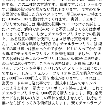
絡する。 この二種類の方法です。 簡単ですよね！ メールで
すと回線の状況等で届かない恐れもあります。 ですので多
少面倒でも電話した方がベストです。 平日の9時～17時まで
に 0120-85-1180 で受け付けてくれます。 実質、チェルラー
ブリリオのお試しは 定期便の初回67％OFFなので お試しし
たいけれど、解約できるのか？ と不安に感じてる方は参考
になさって下さい。 しかしチェルラーブリリオはその性質
上、 ある程度の期間は使用しなきゃ効果は実感出来ませ
ん。 この記事を執筆した時点では チェルラーブリリオは 楽
天での取り扱いは無かったのですが、 10月に入ってから 楽
天市場でチェルラーブリリオの 販売を確認しました。 楽天
でのお値段は チェルラーブリリオ15mlが 6,480円に送料別。
30mlが12,960円です。 こちらも送料は別。 お得感はありま
せん。 ポイントを利用したりしないと メリットは感じない
ですね～。 しかし チェルラーブリリオを 楽天で購入する際
に 2,000円～7,000円安く買う 裏技があります…。 それは…
楽天カードを申し込む事です。 新規申し込みでキャンペー
ンによりますが、 最大で 7,000ポイント付与します。 これで
チェルラーブリリオを 7,000円安く購入できます。 既に楽天
カードをお持ちの方は この裏技を使えませんが、 お持ちで
無いならば やってみる価値はあります。 安くチェルラーブ