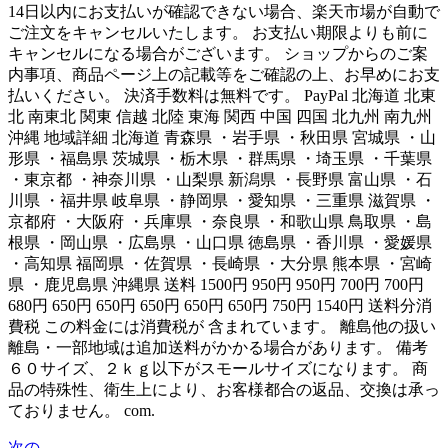
14日以内にお支払いが確認できない場合、楽天市場が自動で
ご注文をキャンセルいたします。 お支払い期限よりも前に
キャンセルになる場合がございます。 ショップからのご案
内事項、商品ページ上の記載等をご確認の上、お早めにお支
払いください。 決済手数料は無料です。 PayPal 北海道 北東
北 南東北 関東 信越 北陸 東海 関西 中国 四国 北九州 南九州
沖縄 地域詳細 北海道 青森県 ・岩手県 ・秋田県 宮城県 ・山
形県 ・福島県 茨城県 ・栃木県 ・群馬県 ・埼玉県 ・千葉県
・東京都 ・神奈川県 ・山梨県 新潟県 ・長野県 富山県 ・石
川県 ・福井県 岐阜県 ・静岡県 ・愛知県 ・三重県 滋賀県 ・
京都府 ・大阪府 ・兵庫県 ・奈良県 ・和歌山県 鳥取県 ・島
根県 ・岡山県 ・広島県 ・山口県 徳島県 ・香川県 ・愛媛県
・高知県 福岡県 ・佐賀県 ・長崎県 ・大分県 熊本県 ・宮崎
県 ・鹿児島県 沖縄県 送料 1500円 950円 950円 700円 700円
680円 650円 650円 650円 650円 650円 750円 1540円 送料分消
費税 この料金には消費税が 含まれています。 離島他の扱い
離島・一部地域は追加送料がかかる場合があります。 備考
６０サイズ、２ｋｇ以下がスモールサイズになります。 商
品の特殊性、衛生上により、お客様都合の返品、交換は承っ
ておりません。 com.
次の