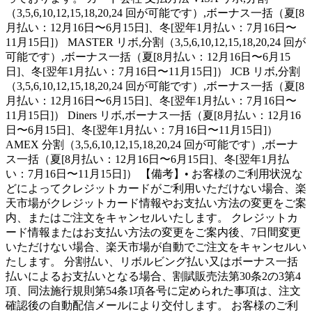
（3,5,6,10,12,15,18,20,24 回が可能です）,ボーナス一括（夏[8
月払い：12月16日〜6月15日]、冬[翌年1月払い：7月16日〜
11月15日]） MASTER リボ,分割（3,5,6,10,12,15,18,20,24 回が
可能です）,ボーナス一括（夏[8月払い：12月16日〜6月15
日]、冬[翌年1月払い：7月16日〜11月15日]） JCB リボ,分割
（3,5,6,10,12,15,18,20,24 回が可能です）,ボーナス一括（夏[8
月払い：12月16日〜6月15日]、冬[翌年1月払い：7月16日〜
11月15日]） Diners リボ,ボーナス一括（夏[8月払い：12月16
日〜6月15日]、冬[翌年1月払い：7月16日〜11月15日]）
AMEX 分割（3,5,6,10,12,15,18,20,24 回が可能です）,ボーナ
ス一括（夏[8月払い：12月16日〜6月15日]、冬[翌年1月払
い：7月16日〜11月15日]） 【備考】• お客様のご利用状況な
どによってクレジットカードがご利用いただけない場合、楽
天市場がクレジットカード情報やお支払い方法の変更をご案
内、またはご注文をキャンセルいたします。 クレジットカ
ード情報またはお支払い方法の変更をご案内後、7日間変更
いただけない場合、楽天市場が自動でご注文をキャンセルい
たします。 分割払い、リボルビング払い又はボーナス一括
払いによるお支払いとなる場合、割賦販売法第30条2の3第4
項、同法施行規則第54条1項各号に定められた事項は、注文
確認後の自動配信メールにより交付します。 お客様のご利