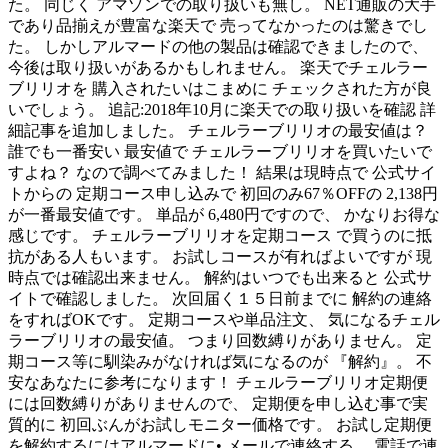
た。 同じく アマゾンでの取り扱いも無し。 NET通販の大手
であり品揃えが豊富な楽天で 売ってなかったのは驚きでし
た。 しかしアルマードの他の製品は確認できましたので、
今後は取り扱いがあるかもしれません。 楽天でチェルラー
ブリリオを 購入されたいはこまめに チェックされた方が良
いでしょう。 追記:2018年10月に楽天での取り扱いを確認 詳
細記事を追加しました。 チェルラーブリリオの最安値は？
誰でも一番安い 最安値で チェルラーブリリオを買いたいで
すよね？ なので調べてみました！ 結果は現時点で 公式サイ
トからの 定期コース申し込みで 初回のみ67％OFFの 2,138円
が一番最安値です。 単品が 6,480円ですので、 かなりお得な
感じです。 チェルラーブリリオを定期コース で買うのに抵
抗がある人もいます。 お試しコースが有ればよいですが 現
時点では確認出来ません。 解約はいつでも出来ると 公式サ
イトで確認しました。 次回届く１５日前までに 解約の連絡
をすればOKです。 定期コースや単品注文、 気になるチェル
ラーブリリオの最安値。 つまり回数縛りがありません。 定
期コース等に馴染みがなければ気になるのが 『解約』。 不
安なあなたに参考になります！ チェルラーブリリオ定期便
には回数縛りがありませんので、 定期便を申し込む事で実
質的に 初回ぶんがお試しモニター価格です。 お試し定期便
を解約するにはアルマードに• メールで連絡する。 電話で連