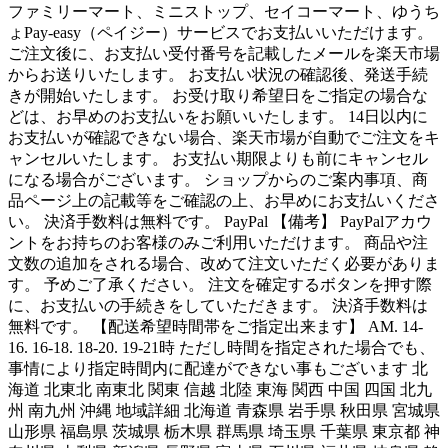
ファミリーマート、ミニストップ、セイコーマート、ゆうち
ょPay-easy（ペイジー）サービスでお支払いいただけます。
ご注文後に、お支払い受付番号を記載したメールを楽天市場
からお送りいたします。 お支払い状況の確認後、発送手続
きが開始いたします。 お受け取り希望日をご指定の場合な
どは、お早めのお支払いをお願いいたします。 14日以内に
お支払いが確認できない場合、楽天市場が自動でご注文をキ
ャンセルいたします。 お支払い期限よりも前にキャンセル
になる場合がございます。 ショップからのご案内事項、商
品ページ上の記載等をご確認の上、お早めにお支払いくださ
い。 決済手数料は無料です。 PayPal 【備考】 PayPalアカウ
ントをお持ちのお客様のみご利用いただけます。 商品や注
文数の追加をされる場合、改めて注文いただく必要がありま
す。 予めご了承ください。 注文を確定するボタンを押す際
に、お支払いの手続きをしていただきます。 決済手数料は
無料です。 【配送希望時間帯をご指定出来ます】 AM. 14-
16. 16-18. 18-20. 19-21時 ただし時間を指定された場合でも、
事情により指定時間内に配達ができない事もございます 北
海道 北東北 南東北 関東 信越 北陸 東海 関西 中国 四国 北九
州 南九州 沖縄 地域詳細 北海道 青森県 岩手県 秋田県 宮城県
山形県 福島県 茨城県 栃木県 群馬県 埼玉県 千葉県 東京都 神