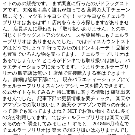
イトのみの販売です。 まず調査に行ったのがドラッグスト
アです。 知名度も高く誰もが知ってる 薬局の大手チェーン
店… そう、マツモトキヨシです！ マツキヨならチェルラー
ブリリオはあるはず！ 店内をうろうろ探しますがありませ
ん。 店員さんに尋ねるも 「取り扱いありません」との事。
同じくドラッグストアのツルハ、 スギ薬局等にもチェルラ
ーブリリオは ありませんでした。 ではディスカウントスト
アはどうでしょう？ 行ってみたのはドンキホーテ！ 品揃え
も豊富でいろんな物を売ってます。 チェルラーブリリオは
あるでしょうか？ ところがドンキでも取り扱いは無し。 バ
ラエティーショップに売ってます。 つまりチェルラーブリ
リオの 販売店は無い！ 店舗で直接購入する事はできませ
ん。 詳細は記事下部にて。 現在バラエティーショップにて
チェルラーブリリオスキンケアシリーズを購入できます。
公式サイトを見てみると 特に市販に関する情報は 確認出来
ませんでした。 記事下部の更新情報を要チェック。 楽天や
アマゾンでの取り扱いは？ 楽天や アマゾンで買うのが安い
って 誰でも知ってますよね？ NETでお買い物するのに多く
の方が利用してます。 ではチェルラーブリリオは楽天で買
えるのか？ 調査してみました！ すると… 2018年6月時点で
チェルラーブリリオは 楽天での取り扱いはありませんでし