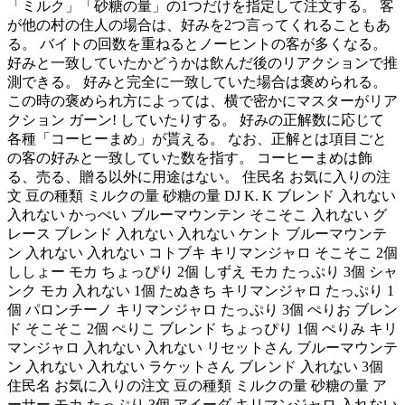
「ミルク」「砂糖の量」の1つだけを指定して注文する。 客
が他の村の住人の場合は、好みを2つ言ってくれることもあ
る。 バイトの回数を重ねるとノーヒントの客が多くなる。
好みと一致していたかどうかは飲んだ後のリアクションで推
測できる。 好みと完全に一致していた場合は褒められる。
この時の褒められ方によっては、横で密かにマスターがリア
クション ガーン! していたりする。 好みの正解数に応じて
各種「コーヒーまめ」が貰える。 なお、正解とは項目ごと
の客の好みと一致していた数を指す。 コーヒーまめは飾
る、売る、贈る以外に用途はない。 住民名 お気に入りの注
文 豆の種類 ミルクの量 砂糖の量 DJ K. K ブレンド 入れない
入れない かっぺい ブルーマウンテン そこそこ 入れない グ
レース ブレンド 入れない 入れない ケント ブルーマウンテ
ン 入れない 入れない コトブキ キリマンジャロ そこそこ 2個
ししょー モカ ちょっぴり 2個 しずえ モカ たっぷり 3個 シャ
ンク モカ 入れない 1個 たぬきち キリマンジャロ たっぷり 1
個 パロンチーノ キリマンジャロ たっぷり 3個 ぺりお ブレン
ド そこそこ 2個 ぺりこ ブレンド ちょっぴり 1個 ぺりみ キリ
マンジャロ 入れない 入れない リセットさん ブルーマウンテ
ン 入れない 入れない ラケットさん ブレンド 入れない 3個
住民名 お気に入りの注文 豆の種類 ミルクの量 砂糖の量 ア
ーサー モカ たっぷり 3個 アイーダ キリマンジャロ 入れない