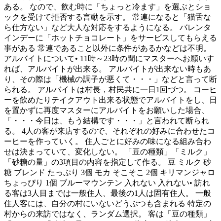
ある。 なので、飲む時に「ちょっと冷ます」を選ぶとショ
ックを受けて拒否する言動を示す。 常連になると「猫舌な
ら仕方ない」など大人な対応をするようになる。 バレンタ
インデーに「ホットチョコレート」をサービスしてもらえる
事がある 常連であること以外に条件があるかなどは不明。
アルバイトについて• 11時～23時の間にマスターへお願いす
れば、アルバイトが出来る。 アルバイトが出来ない時もあ
り、その際は「機械の調子が悪くて・・・」などと言って断
られる。 アルバイトは村長，村民共に一日1回づつ。 コーヒ
ーを飲めたりテイクアウト出来る状態でアルバイトをし、日
を置かずに再度マスターにアルバイトをお願いした場合、
「・・・今日は、もう結構です・・・」と言われて断られ
る。 4人の客が来店するので、それぞれの好みに合わせたコ
ーヒーを作っていく。 住人ごとに好みの味になる組み合わ
せは決まっていて、変化しない。 「豆の種類」「ミルク」
「砂糖の量」の3項目の内容を指定して作る。 豆 ミルク 砂
糖 ブレンド たっぷり 3個 モカ そこそこ 2個 キリマンジャロ
ちょっぴり 1個 ブルーマウンテン 入れない 入れない• 訪れ
る客は3人目までは一般住人、最後の1人は固有住人。 一般
住人客には、自分の村にいないどうぶつも含まれる 特定の
村からの来訪ではなく、ランダム選択。 客は「豆の種類」