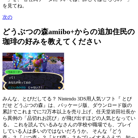
を見てね。
次の
どうぶつの森amiibo+からの追加住民の
珈琲の好みを教えてください
みんな、とびだしてる？ Nintendo 3DS用人気ソフト『 とび
だせ どうぶつの森』は、パッケージ版、ダウンロード版の
累計でこれまでに72万本以上を売り上げ、任天堂岩田社長か
ら異例の「品切れお詫び」が飛び出すほどの人気となってい
る。 これを読んでいるみなさんの学校や職場でも、プレイ
している人は多いのではないだろうか。 そんな『どう
森』？『ぶつ森』？『とび森』？をプレイするうえで、知っ