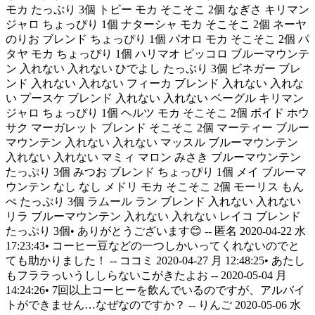
モカ たっぷり 3個 トビー モカ そこそこ 2個 なぎさ キリマン
ジャロ ちょっぴり 1個 ナターシャ モカ そこそこ 2個 ネーヤ
のりお ブレンド ちょっぴり 1個 パオロ モカ そこそこ 2個 パ
タヤ モカ ちょっぴり 1個 ハリマオ ピッコロ ブルーマウンテ
ン 入れない 入れない ひでよし たっぷり 3個 ビネガー ブレ
ンド 入れない 入れない フィーカ ブレンド 入れない 入れな
い プースケ ブレンド 入れない 入れない ベーグル キリマン
ジャロ ちょっぴり 1個 ヘルツ モカ そこそこ 2個 ボイド ホウ
サク マーガレット ブレンド そこそこ 2個 マーティー ブルー
マウンテン 入れない 入れない マッスル ブルーマウンテン
入れない 入れない マミィ マロン みさき ブルーマウンテン
たっぷり 3個 みつお ブレンド ちょっぴり 1個 メイ ブルーマ
ウンテン なし なし メドリ モカ そこそこ 2個 モーリス もん
ぺ たっぷり 3個 ラムール ラン ブレンド 入れない 入れない
リラ ブルーマウンテン 入れない 入れない レイコ ブレンド
たっぷり 3個• ありがとうございます😊 -- 匿名 2020-04-22 水
17:23:43• コーヒー豆などの一つしかいってくれないのでと
ても助かりました！ -- ココミ 2020-04-27 月 12:48:25• あたし
もフララっいうししらないこがきたよお -- 2020-05-04 月
14:24:26• 7回以上コーヒーを飲んでいるのですが、アルバイ
トができません…なぜなのですか？ -- りんご 2020-05-06 水