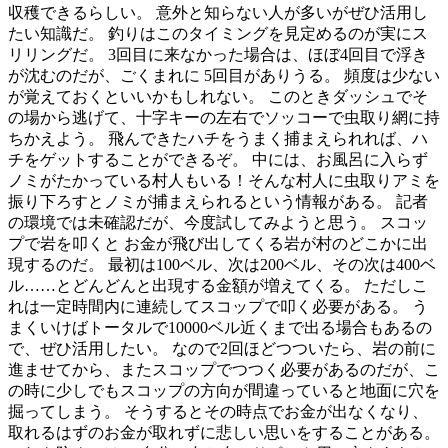
収穫できるらしい。 意外と知らない人が多いがぜひ活用し
たい知識だ。 釣りはこのタイミングを見定めるのが実にス
リリングだ。 3回目に来なかった場合は、ほぼ4回目で浮き
が沈むのだが、ごくまれに 5回目がありうる。 頻度は少ない
が覚えておくといいかもしれない。 このときダッシュでそ
の場から逃げて、十字キーの左右でソッコーで虫取り網に持
ちかえよう。 飛んできたハチをうまく捕まえられれば、ハ
チをゲットすることができるぞ。 中には、お風呂に入らず
ノミがたかっている村人もいる！そんな村人に虫取りアミを
振り下ろすとノミが捕まえられるという情報がある。 記者
の環境では未確認だが、今度試してみようと思う。 スコッ
プで岩を叩くと お金が飛び出してくる岩が村のどこかに出
現するのだ。 最初は100ベル、次は200ベル、その次は400ベ
ル……とどんどんと出現する金額が増えてくる。 ただしこ
れは一定時間内に連続してスコップで叩く必要がある。 う
まくいけばトータルで10000ベル近くまで出る場合もあるの
で、ぜひ活用したい。 なので2回ほどつついたら、岩の前に
進ませてから、またスコップでつつく必要があるのだが、こ
の時に少しでもスコップの方向が間違っていると地面に穴を
掘ってしまう。 そうするとその時点でお金が出なくなり、
取れるはずのお金が取れずに悲しい思いをすることがある。