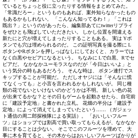
ているとちょっと役に立ったりする情報をまとめてみた。
「常識だろー」というものもあれば、案外知らなかったもの
もあるかもしれない。 「こんなん知ってるわ！」「これは
既出？」というのがあったら、編集部あてにtwitterリプライ
をぜひとも飛ばしていただきたい。 しかし位置を間違える
新たにと穴が増えてしまったりすることもある。 実は Yボ
タンでも穴は埋められるのだ。 この証明写真を撮る際に L
ボタンやRボタンを押しっぱなしにしておくと、カラーでは
なく白黒やセピアになるという。 ちなみに Lで白黒、Rでセ
ピアだ。 なかなかユーモラスなのだが「今日はいいよ」と
いう気分の時もあるだろう。 そんな時は、 ボタン連打でス
キップすることが可能だ。 ただしオヤジには「そんなに慌
てなくっても」と小言を言われるかもしれないが。 同じ種
類の花でないといけないのかどうかは不明。 新しい色の花
が出来てるかな？とその日もゲームを起動させたら、自宅前
に「建設予定地」と書かれた立札。 花畑の半分は「建設予
定地」によって消えてしまっていたという…… （ガジェッ
ト通信の周二郎探検隊による実話）。 「おいしいフルー
ツ」はショップでは割高で買い取ってもらえるが、なかなか
目にすることは少ない。 そこでこのフルーツを埋めて、大
事に木を育てると、その木からはおいしいフルーツばかりが