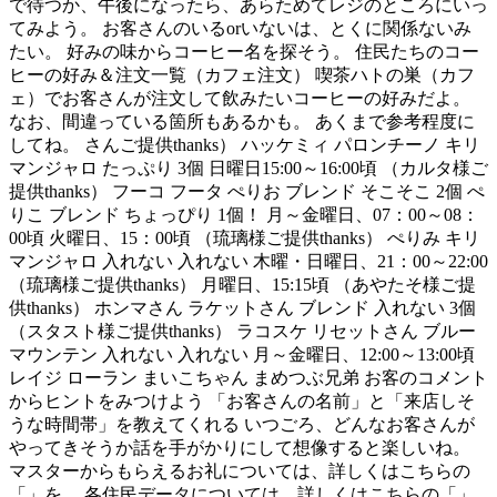
で待つか、午後になったら、あらためてレジのところにいっ
てみよう。 お客さんのいるorいないは、とくに関係ないみ
たい。 好みの味からコーヒー名を探そう。 住民たちのコー
ヒーの好み＆注文一覧（カフェ注文） 喫茶ハトの巣（カフ
ェ）でお客さんが注文して飲みたいコーヒーの好みだよ。
なお、間違っている箇所もあるかも。 あくまで参考程度に
してね。 さんご提供thanks） ハッケミィ パロンチーノ キリ
マンジャロ たっぷり 3個 日曜日15:00～16:00頃 （カルタ様ご
提供thanks） フーコ フータ ぺりお ブレンド そこそこ 2個 ぺ
りこ ブレンド ちょっぴり 1個！ 月～金曜日、07：00～08：
00頃 火曜日、15：00頃 （琉璃様ご提供thanks） ぺりみ キリ
マンジャロ 入れない 入れない 木曜・日曜日、21：00～22:00
（琉璃様ご提供thanks） 月曜日、15:15頃 （あやたそ様ご提
供thanks） ホンマさん ラケットさん ブレンド 入れない 3個
（スタスト様ご提供thanks） ラコスケ リセットさん ブルー
マウンテン 入れない 入れない 月～金曜日、12:00～13:00頃
レイジ ローラン まいこちゃん まめつぶ兄弟 お客のコメント
からヒントをみつけよう 「お客さんの名前」と「来店しそ
うな時間帯」を教えてくれる いつごろ、どんなお客さんが
やってきそうか話を手がかりにして想像すると楽しいね。
マスターからもらえるお礼については、詳しくはこちらの
「」を、 各住民データについては、詳しくはこちらの「」