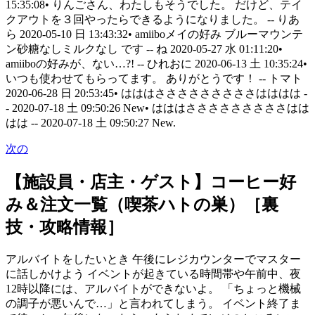
15:35:08• りんごさん、わたしもそうでした。 だけど、テイ
クアウトを３回やったらできるようになりました。 -- りあ
ら 2020-05-10 日 13:43:32• amiiboメイの好み ブルーマウンテ
ン砂糖なしミルクなし です -- ね 2020-05-27 水 01:11:20•
amiiboの好みが、ない…?! -- ひれおに 2020-06-13 土 10:35:24•
いつも使わせてもらってます。 ありがとうです！ -- トマト
2020-06-28 日 20:53:45• はははさささささささささはははは -
- 2020-07-18 土 09:50:26 New• はははさささささささささはは
はは -- 2020-07-18 土 09:50:27 New.
次の
【施設員・店主・ゲスト】コーヒー好
み＆注文一覧（喫茶ハトの巣）［裏
技・攻略情報］
アルバイトをしたいとき 午後にレジカウンターでマスター
に話しかけよう イベントが起きている時間帯や午前中、夜
12時以降には、アルバイトができないよ。 「ちょっと機械
の調子が悪いんで…」と言われてしまう。 イベント終了ま