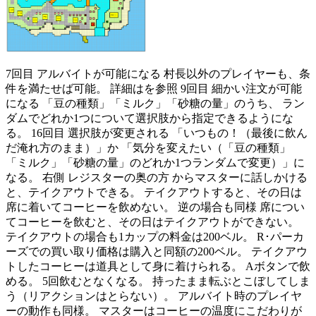
7回目 アルバイトが可能になる 村長以外のプレイヤーも、条
件を満たせば可能。 詳細はを参照 9回目 細かい注文が可能
になる 「豆の種類」「ミルク」「砂糖の量」のうち、 ラン
ダムでどれか1つについて選択肢から指定できるようにな
る。 16回目 選択肢が変更される 「いつもの！（最後に飲ん
だ淹れ方のまま）」か 「気分を変えたい（「豆の種類」
「ミルク」「砂糖の量」のどれか1つランダムで変更）」に
なる。 右側 レジスターの奥の方 からマスターに話しかける
と、テイクアウトできる。 テイクアウトすると、その日は
席に着いてコーヒーを飲めない。 逆の場合も同様 席につい
てコーヒーを飲むと、その日はテイクアウトができない。
テイクアウトの場合も1カップの料金は200ベル。 R･パーカ
ーズでの買い取り価格は購入と同額の200ベル。 テイクアウ
トしたコーヒーは道具として身に着けられる。 Aボタンで飲
める。 5回飲むとなくなる。 持ったまま転ぶとこぼしてしま
う（リアクションはとらない）。 アルバイト時のプレイヤ
ーの動作も同様。 マスターはコーヒーの温度にこだわりが