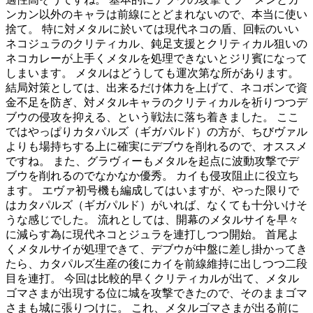
ンカン以外のキャラは前線にとどまれないので、本当に使い
捨て。 特に対メタルに於いては現代ネコの盾、回転のいい
ネコジュラのクリティカル、鈍足支援とクリティカル狙いの
ネコカレーが上手くメタルを処理できないとジリ賓になって
しまいます。 メタルはどうしても運次第な所があります。
結局対策としては、出来るだけ体力を上げて、ネコボンで資
金不足を防ぎ、対メタルキャラのクリティカルを祈りつつデ
ブウの侵攻を抑える、という戦法に落ち着きました。 ここ
ではやっぱりカタパルズ（ギガパルド）の方が、ちびヴァル
よりも場持ちする上に確実にデブウを削れるので、オススメ
ですね。 また、グラヴィーもメタルを起点に波動攻撃でデ
ブウを削れるのでなかなか優秀。 カイも侵攻阻止に役立ち
ます。 エヴァ初号機も編成してはいますが、やった限りで
はカタパルズ（ギガパルド）がいれば、なくても十分いけそ
うな感じでした。 流れとしては、開幕のメタルサイを早々
に減らす為に現代ネコとジュラを連打しつつ開始。 首尾よ
くメタルサイが処理できて、デブウが中盤に差し掛かってき
たら、カタパルズ生産の後にカイを前線維持に出しつつ二段
目を連打。 今回は比較的早くクリティカルが出て、メタル
ゴマさまが出現する位に城を攻撃できたので、そのままゴマ
さまも城に張りつけに。 これ、メタルゴマさまが出る前に