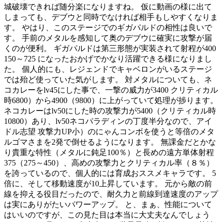
城破壊できれば随分楽になりますね。 仮に動画の様に出て
しまっても、デブウと同時でなければ相手もしやすくなりま
す。 やはり、このステージでのギガパルドの相性は良いで
す。 手前のメタルを感知して奥のデブウに確実に攻撃が届
くのが便利。 ギガパルドは第三形態が実装されて射程が400
150～725 になったおかげでかなり活躍できる様になりまし
た。 個人的にも、レジェンドでキャベロンがいるステージ
では殆ど使っていた気がします。 対メタルについても、ネ
コカレーをlv45にした事で、一撃の威力が3400 クリティカル
時6800）から4900（9800）に上がっていて処理が捗ります。
ネコカレーはlv50にした時の攻撃力が5400（クリティカル時
10800）あり、lv50ネコパラディンの丁度半分なので、アイ
ドル志望 攻撃力UP小）のにゃんコンボを使うと等倍のメタ
ルゴマさまを2発で倒せるようになります。 無課金だとかな
り貴重な特性（メタルに鈍足100％）と長めの遠方単体射程
375（275～450）、高めの攻撃力とクリティカル率（８％）
を誇っているので、個人的には育成おススメキャラです。 5
倍に、そして移動速度が10上昇しています。 元から敵の前
線を抑える役目だったので、耐久力と前線到達速度のアップ
は実にありがたいパワーアップ。 と、まぁ、性能について
はいいのですが、この見た目は本当に大丈夫なんでしょう