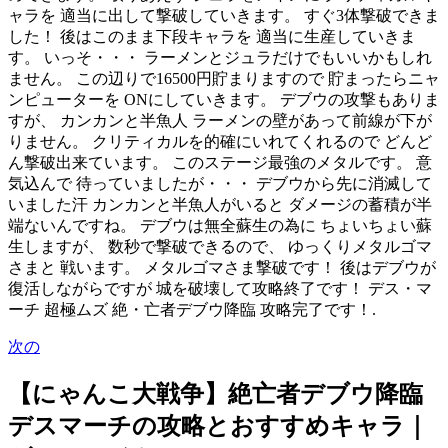
ャラを 適当に出して撃破していきます。 すぐ3体撃破できま
した！ 後はこのまま下段キャラを 適当に生産していきま
す。 いっそ・・・ ラーメンとジュラだけでもいいかもしれ
ません。 この辺りで16500円貯まりますので 貯まったらニャ
ンピューターを ONにしていきます。 デブウの攻撃もありま
すが、 カンカンと半魚人 ラーメンの壁があって前線が下が
りません。 クリティカルを的確にいれてくれるので どんど
ん撃破出来ています。 このステージ最強のメタルです。 意
気込んで 待っていましたが・・・ デブウから先に消滅して
いました汗 カンカンと半魚人がいると ダメージの蓄積が半
端ないんですね。 デブウは無全蘇生の為に ちょいちょい蘇
生しますが、 数秒で撃破できるので、 ゆっくりメタルゴマ
さまと 戦います。 メタルゴマさま撃破です！ 後はデブウが
復活しながらですが 城を破壊して攻略終了です！ デス・マ
ーチ 超極ムズ 絶・亡者デブウ降臨 攻略完了です！.
次の
【にゃんこ大戦争】絶亡者デブウ降臨
デスマーチの攻略とおすすめキャラ｜