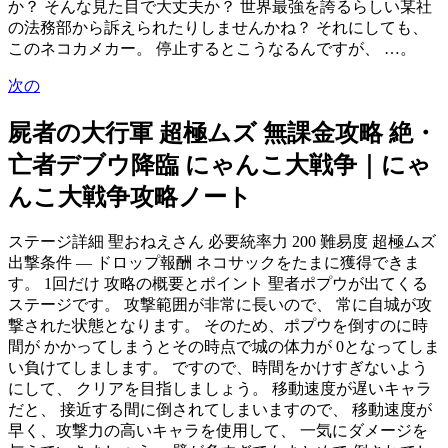
か？ そんな見た目で大丈夫か？ 世界最強を誇るらしい某社
の法務部から訴えられたりしませんかね？ それにしても、
このネコカメカー。 停止するとこうなるんですが、 …。
次の
屍者の大行軍 超極ムズ 無課金攻略 絶・
亡者デブウ降臨 にゃんこ大戦争｜にゃ
んこ大戦争攻略ノート
ステージ詳細 聖おねえさん 必要統率力 200 難易度 超極ムズ
出撃条件 — ドロップ報酬 ネコサックをたまに獲得できま
す。 1回だけ 攻略の概要とポイント 聖者ポプウが出てくる
ステージです。 攻撃範囲が非常に長いので、 常に自城が攻
撃された状態となります。 そのため、ポプウを倒すのに時
間が かかってしまうとその時点で城の体力が 0となってしま
い負けてしまします。 ですので、時間をかけすぎないよう
にして、 クリアを目指しましょう。 移動速度が遅いキャラ
だと、 接近する間に倒されてしまいますので、 移動速度が
早く、攻撃力の高いキャラを使用して、 一気にダメージを