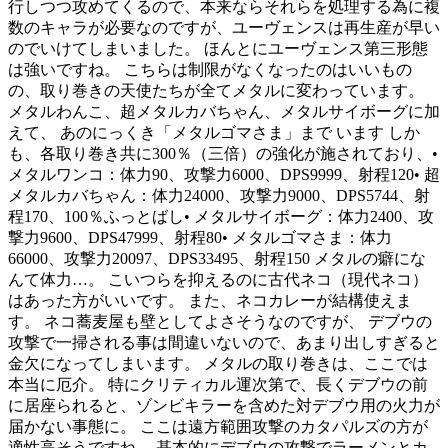
行しつつ攻めてくるので、本来ならそれらを処理する為に複
数のキャラが必要なのですが、ユーヴェンスは再生産が早い
のでいけてしまいました。 ほんとにユーヴェンス第三形態
は強いですね。 こちらは制限がなくなったのはいいもの
の、取り巻きの天使たちが全てメタルに変わっています。
メタルわんこ、超メタルカバちゃん、メタルサイボーグに加
えて、 あのにっくき「メタルゴマさま」まで います しか
も、各取り巻き共に300％（三倍）の強化が施されており、•
メタルワンコ：体力90、攻撃力6000、DPS9999、射程120• 超
メタルカバちゃん：体力24000、攻撃力9000、DPS5744、射
程170、100％ふっとばし• メタルサイボーグ：体力2400、攻
撃力9600、DPS47999、射程80• メタルゴマさま：体力
66000、攻撃力20097、DPS33495、射程150 メタルの癖にな
んて体力…。 こいつらを抑えるのに古代ネコ（現代ネコ）
はあった方がいいです。 また、ネコカレーが結構使えま
す。 ネコ蕎麦屋も壁としてよさそうなのですが、 デブウの
攻撃で一掃される事は間違いないので、あまり出しすぎると
金欠になってしまいます。 メタルの取り巻きは、ここでは
本当に厄介。 特にクリティカル運次第で、長くデブウの前
に居座られると、ゾンビキラーを含めた対デブウ用の火力が
届かない事態に。 ここは遠方範囲攻撃のカタパルズの方が
適性高そうですね。 基本的にデブウの攻撃でラーメンとカ