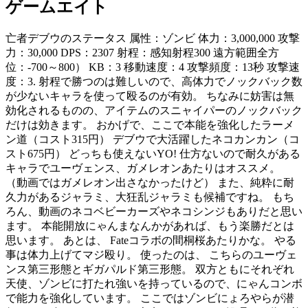
ゲームエイト
亡者デブウのステータス 属性：ゾンビ 体力：3,000,000 攻撃
力：30,000 DPS：2307 射程：感知射程300 遠方範囲全方
位：-700～800） KB：3 移動速度：4 攻撃頻度：13秒 攻撃速
度：3. 射程で勝つのは難しいので、高体力でノックバック数
が少ないキャラを使って殴るのが有効。 ちなみに妨害は無
効化されるものの、アイテムのスニャイパーのノックバック
だけは効きます。 おかげで、ここで本能を強化したラーメ
ン道（コスト315円） デブウで大活躍したネコカンカン（コ
スト675円） どっちも使えないYO! 仕方ないので耐久がある
キャラでユーヴェンス、ガメレオンあたりはオススメ。
（動画ではガメレオン出さなかったけど） また、純粋に耐
久力があるジャラミ、大狂乱ジャラミも候補ですね。 もち
ろん、動画のネコベビーカーズやネコシンジもありだと思い
ます。 本能開放にゃんまなんかがあれば、もう楽勝だとは
思います。 あとは、 Fateコラボの間桐桜あたりかな。 やる
事は体力上げてマジ殴り。 使ったのは、 こちらのユーヴェ
ンス第三形態とギガパルド第三形態。 双方ともにそれぞれ
天使、ゾンビに打たれ強いを持っているので、にゃんコンボ
で能力を強化しています。 ここではゾンビにょろやらが潜