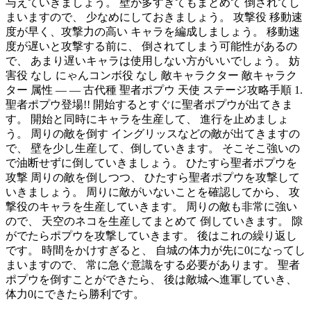
与えていきましょう。 壁が多すぎてもまとめて 倒されてし
まいますので、 少なめにしておきましょう。 攻撃役 移動速
度が早く、攻撃力の高い キャラを編成しましょう。 移動速
度が遅いと攻撃する前に、 倒されてしまう可能性があるの
で、 あまり遅いキャラは使用しない方がいいでしょう。 妨
害役 なし にゃんコンボ役 なし 敵キャラクター 敵キャラク
ター 属性 — — 古代種 聖者ポプウ 天使 ステージ攻略手順 1.
聖者ポプウ登場!! 開始するとすぐに聖者ポプウが出てきま
す。 開始と同時にキャラを生産して、 進行を止めましょ
う。 周りの敵を倒す イングリッスなどの敵が出てきますの
で、 壁を少し生産して、倒していきます。 そこそこ強いの
で油断せずに倒していきましょう。 ひたすら聖者ポプウを
攻撃 周りの敵を倒しつつ、 ひたすら聖者ポプウを攻撃して
いきましょう。 周りに敵がいないことを確認してから、 攻
撃役のキャラを生産していきます。 周りの敵も非常に強い
ので、 天空のネコを生産してまとめて 倒していきます。 隙
がでたらポプウを攻撃していきます。 後はこれの繰り返し
です。 時間をかけすぎると、 自城の体力が先に0になってし
まいますので、 常に急ぐ意識をする必要があります。 聖者
ポプウを倒すことができたら、 後は敵城へ進軍していき、
体力0にできたら勝利です。