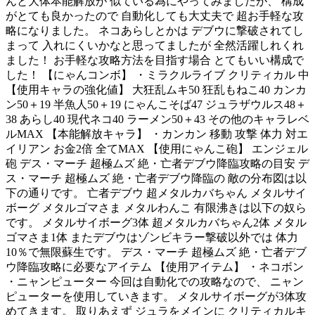
んと大体本能解放が 似ている為にやってみましたが、 構成
がとても良かったので 自動化しても大丈夫で 超お手軽な攻
略になりました。 ネコあらしとかは デブウに撃破されてし
まって 入れにくいかなと思ってましたが 全然活躍しれくれ
ました！ お手軽な攻略方法を目指す場合 とてもいい構成で
した！ 【にゃんコンボ】 ・ミラクルライブ クリティカル 中
【使用キャラの強化値】 大狂乱ムキ50 狂乱もねこ40 カンカ
ン50＋19 半魚人50＋19 にゃんこそば47 ジュラザウルス48＋
38 あらし40 現代ネコ40 ラーメン50＋43 その他のキャラレベ
ルMAX 【本能解放キャラ】 ・カンカン 移動 攻撃 体力 対エ
イリアン お金2倍 全てMAX 【使用にゃんこ砲】 エンジェル
砲 デス・マーチ 超極ムズ 絶・亡者デブウ降臨攻略の目安 デ
ス・マーチ 超極ムズ 絶・亡者デブウ降臨の 敵の分布図は以
下の通りです。 亡者デブウ 超メタルカバちゃん メタルサイ
ボーグ メタルゴマさま メタルわんこ 有限沸きは以下の奴ら
です。 メタルサイボーグ3体 超メタルカバちゃん2体 メタル
ゴマさま1体 またデブウはゾンビキラー撃破以外では 体力
10％で無限蘇生です。 デス・マーチ 超極ムズ 絶・亡者デブ
ウ降臨攻略に必要なアイテム 【使用アイテム】 ・ネコボン
・ニャンピューター 今回は自動化での攻略なので、 ニャン
ピューターを使用していきます。 メタルサイボーグが3体攻
めてきます。 取りあえず ジュラをメインに クリティカルキ