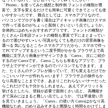
「Phonto」を使ってみた感想と制作例 フォントの種類が豊
富で、文字を変えるだけでも簡単に可愛くできてとっても使
いやすかったです。 難点としては、スマホアプリなので、
パソコンでブログを書く場合はアイキャッチ画像だけスマホ
で作って送るのがちょっと面倒くさいという点でしょうか。
全体的にはめちゃおすすめアプリです。 フォントの種類が
たくさん• 日本語フォントの種類も豊富で下にまとまってい
るので選びやすい• いい写真がなくても色だけの背景画像を
選べる 気になるところ• スマホアプリだから、スマホで作っ
てPCでアップするという二度手間がかかる ブラウザ上で高
機能に文字入り画像がデザインできる「Canva」 次にご紹介
するのが Canvaです。 Canva こちらも有名なアプリで、ブラ
ウザ上でデザインができるのでパソコンでもできます。 ま
た、たくさんのテンプレが揃っていて、打ち変えるだけでか
っこいいバナーが作れちゃいます！ ブラウザ上の操作もか
なり高度なことまででき、あまりこだわらないバナーだった
らこれだけでも十分かもしれません。 あえてデメリットを
挙げるとしたら、登録が必要で面倒くさい点と、 高機能す
ぎて深みにはまると難しい点でしょうか。 では早速使い方
を見ていきましょう。 「Canva」の使い方 Canvaはかなり高
機能なため、のめり込みすぎると際限なく時間をかけてしま