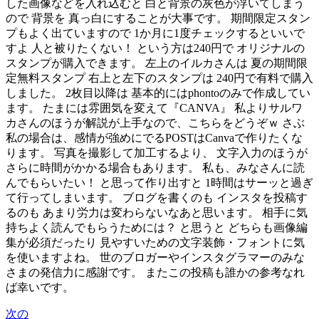
した画像などを入れ込むと 白と背景の灰色が浮いてしまう
ので 背景を 真っ白にすることが大事です。 期間限定スタン
プもよく出ていますので 1か月に1度チェックするといいで
すよ 人と被りたくない！ という方は240円で オリジナルの
スタンプが購入できます。 左上のイルカさんは 夏の期間限
定無料スタンプ 右上と左下のスタンプは 240円で有料で購入
しました。 2枚目以降は 基本的にはphontoのみで作成してい
ます。 たまには雰囲気を変えて『CANVA』 私よりサルワ
カさんのほうが解説が上手なので、こちらをどうぞｗ さぶ
私の場合は、感情が強めにでるPOSTはCanvaで作りたくな
ります。 写真を撮影して加工するより、 文字入力のほうが
さらに時間がかかる場合もあります。 私も、みなさんに読
んでもらいたい！ と思って作り出すと 1時間はサーッと過ぎ
て行ってしまいます。 ブログを書くのも インスタを投稿す
るのも あまり労力は変わらないなあと思います。 相手に気
持ちよく読んでもらうためには？ と思うと どちらも画像編
集が必須だったり 見やすいための文字装飾・フォントに気
を使いますよね。 世のブロガーやインスタグラマーのみな
さまの発信力に感謝です。 またこの投稿も誰かの参考なれ
ば幸いです。
次の