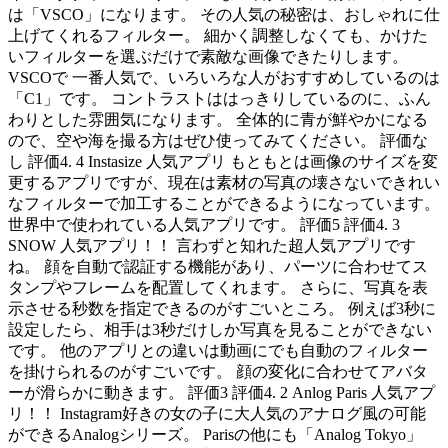
は「VSCO」になります。 その人気の秘密は、おしゃれに仕
上げてくれるフィルター。 細かく調整しなくても、かけた
いフィルターを選ぶだけで素敵な画像できたりします。
VSCOで 一番人気で、いろいろな人がおすすめしているのは
「C1」です。 コントラストははっきりしているのに、ふん
わりとした雰囲気になります。 全体的に青が鮮やかになる
ので、空や海を撮る方はぜひ使ってみてください。 評価な
し 評価4. 4 Instasize 人気アプリ もともとは画像のサイズを変
更するアプリですが、現在は素材の写真の壊さないできれい
なフィルターで加工することができるようになっています。
世界中で使われている人気アプリです。 評価5 評価4. 3
SNOW 人気アプリ！！ 言わずと知れた超人気アプリです
ね。 顔を自動で認証する機能があり、パーツに合わせてス
タンプやフレームを配置してくれます。 さらに、写真を表
示させる秒数を指定できるのがすごいところ。 例えば3秒に
設定したら、相手は3秒だけしか写真を見ることができない
です。 他のアプリとの違いは動画にでも自動のフィルター
を掛けられるのがすごいです。 顔の変化に合わせてアバタ
ーが滑らかに動きます。 評価3 評価4. 2 Anlog Paris 人気アプ
リ！！ Instagram好きの女の子に大人気のアナログ風の可能
ができるAnalogシリーズ。 Parisの他にも「Analog Tokyo」