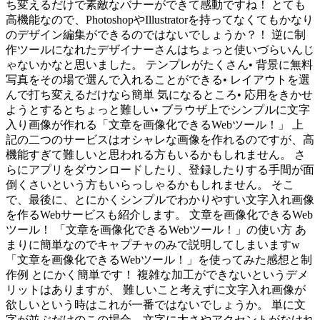
ち変えるだけで素敵なバナーができて感動ですね！ とても
高機能なので、PhotoshopやIllustratorを持ってなくてもかなり
のデザイン編集ができるのではないでしょうか？！ 逆に制
作ツールになれたデザイナーさんはちょっと使いづらいんじ
ゃないかなと思いました。 テンプレがたくさん• 背景に無料
写真をその場で選んで入れることができる• レイアウトを選
んで打ち変えるだけなら簡単 気になるところ• 応用をきかせ
ようとするとちょっと難しい• ブラウザ上でシンプルに文字
入り画像が作れる「文章を画像化できるWebツール！」 上
記の二つのサービスはオシャレな画像を作れるのですが、高
機能すぎて難しいと思われる方もいるかもしれません。 さ
らにアプリをダウンロードしたり、登録したりする手間が面
倒くさいという方もいらっしゃるかもしれません。 そこ
で、最後に、とにかくシンプルでわかりやすい文字入れ画像
を作るWebサービスも紹介します。 文章を画像化できるWeb
ツール！ 「文章を画像化できるWebツール！」の使い方 あ
まりに簡単なのでキャプチャのみで説明してしまいますw
「文章を画像化できるWebツール！」を使ってみた感想と制
作例 とにかく簡単です！ 複雑な加工ができないというデメ
リットはありますが、 難しいこと考えずに文字入れ画像が
欲しいという時はこれが一番ではないでしょうか。 単に文
字が並ぶだけのこの場合、文字に太さやアクセントがなけれ