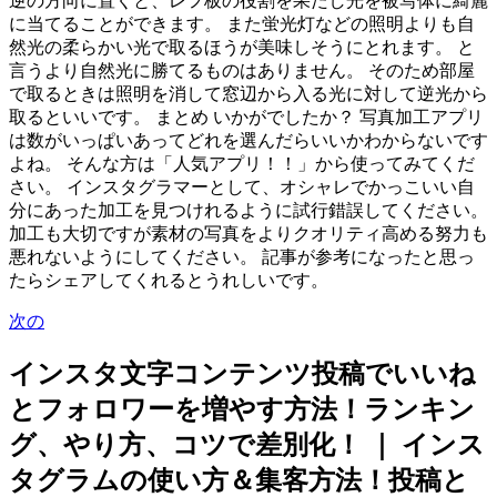
逆の方向に置くと、レフ板の役割を果たし光を被写体に綺麗
に当てることができます。 また蛍光灯などの照明よりも自
然光の柔らかい光で取るほうが美味しそうにとれます。 と
言うより自然光に勝てるものはありません。 そのため部屋
で取るときは照明を消して窓辺から入る光に対して逆光から
取るといいです。 まとめ いかがでしたか？ 写真加工アプリ
は数がいっぱいあってどれを選んだらいいかわからないです
よね。 そんな方は「人気アプリ！！」から使ってみてくだ
さい。 インスタグラマーとして、オシャレでかっこいい自
分にあった加工を見つけれるように試行錯誤してください。
加工も大切ですが素材の写真をよりクオリティ高める努力も
悪れないようにしてください。 記事が参考になったと思っ
たらシェアしてくれるとうれしいです。
次の
インスタ文字コンテンツ投稿でいいね
とフォロワーを増やす方法！ランキン
グ、やり方、コツで差別化！ ｜ インス
タグラムの使い方＆集客方法！投稿と