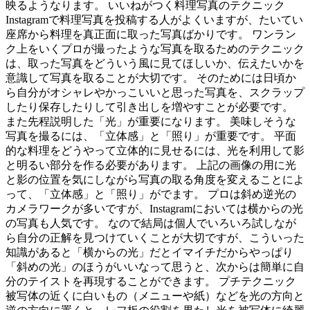
映るようなります。 いいねがつく料理写真のテクニック
Instagramで料理写真を投稿する人がよくいますが、たいてい
座席から料理を真正面に取った写真ばかりです。 ワンラン
ク上をいくプロが撮ったような写真を取るためのテクニック
は、取った写真をどういう風に見てほしいか、伝えたいかを
意識して写真を取ることが大切です。 そのためには日頃か
ら自分がオシャレやかっこいいと思った写真を、スクラップ
したり保存したりして引き出しを増やすことが必要です。
また先程説明した「光」が重要になります。 美味しそうな
写真を撮るには、「立体感」と「照り」が重要です。 平面
的な料理をどうやって立体的に見せるには、光を利用して影
と明るい部分を作る必要があります。 上記の画像の用に光
と影の位置を気にしながら写真の取る角度を変えることによ
って、「立体感」と「照り」がでます。 プロは斜め逆光の
カメラワークが多いですが、Instagramにおいては横からの光
の写真も人気です。 なので結局は個人でいろいろ試しなが
ら自分の正解を見つけていくことが大切ですが、こういった
知識があると「横からの光」だとイマイチだからやっぱり
「斜めの光」のほうがいいなって思うと、次からは簡単に自
分のテイストを再現することができます。 プチテクニック
被写体の近くに白いもの（メニューや紙）などを光の方向と