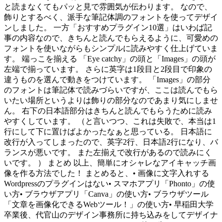
と読まなくてもパッと見で雰囲気が伝わります。 なので、
飾りとするべく、派手な筆記体調のフォントを使ってデザイ
ンしました。 一方「おすすめプラグイン10選」はいわば記
事の内容なので、きちんと読んでもらえるように、可愛めの
フォントを使いながらもシンプルに読みやすく仕上げていま
す。 端っこを揃える 「Eye catchy」の頭と「Images」の頭が
左端で揃っています。 さらに英字は1段目と2段目で印象の
違うものを選んで動きをつけています。 「Images」の部分
のフォントは筆記体で読みづらいですが、ここは読んでもら
いたい場所というよりは飾りの部分なのであまり気にしませ
ん。 右下の日本語部分はきちんと読んでもらうために読み
やすくしています。 （と言いつつ、これは失敗で、本当は1
行にして下に置けばよかったなぁと思っている。 日本語に
改行が入ってしまったので、英字2行、日本語2行になり、バ
ランスが悪いです。 また左揃えで改行があるので読みにく
いです。 ） まとめ 以上、簡単にオシャレなアイキャッチ画
像を作る方法でした！ まとめると、• 画像に文字入れする
Wordpressのプラグインはない• スマホアプリ「Phonto」の使
い方• ブラウザアプリ「Canva」の使い方• ブラウザツール
「文章を画像化できるWebツール！」の使い方• 早稲田大学
卒業後、代官山のデザイン事務所に持ち込みをしてデザイナ