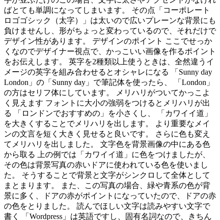
ばとても単調になってしまいます。 その点「コーポレート
ロゴゴシック（太字）」は太いので広いプレーンな背景にも
負けませんし、形がちょっと変わっているので、それだけで
デザイン性があります。 デザインのポイント ここでせっか
くなのでデザイナー視点で、かっこいい画像を作るポイント
をお伝えします。 英字を2種類以上使うときは、全然違うイ
メージの英字を組み合わせるとオシャレになる 「Sunny day
London」の「Sunny day」で筆記体を使ったら、 「London」
の方はセリフ体にしています。 メリハリがついてかっこよ
く見えます フォントに大小の強弱をつけるとメリハリが出
る 「ロンドンでおすすめの」を小さくし、 「カワイイ道」
を大きくすることでメリハリを出します。 より重要なメイ
ンの文言を短く大きく見せると良いです。 さらに色も変え
てメリハリを出しました。 文字色を背景画像の中にある色
から取る 上の例では「カワイイ道」に色をつけましたが、
その色は背景写真の赤いドアに使われている色を使いまし
た。 そうすることで背景と文字がシンクロして全体として
まとまります。 また、この写真の場合、緑や青系の色が背
景に多く、ドアの赤がポイントになっていたので、ドアの赤
の色をとりました。 読んでほしい文字は読みやすい文字で
書く 「Wordpress」は英語ですし、固有名詞なので、きちん