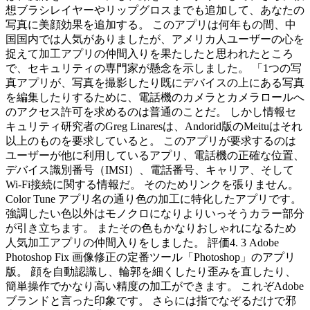
想ブラシレイヤーやリップグロスまでも追加して、あなたの
写真に美顔効果を追加する。 このアプリは何年もの間、中
国国内では人気がありましたが、アメリカ人ユーザーの心を
捉えて加工アプリの仲間入りを果たしたと思われたところ
で、セキュリティの専門家が懸念を示しました。 「1つの写
真アプリが、写真を撮影したり既にデバイスの上にある写真
を編集したりするために、電話機のカメラとカメラロールへ
のアクセス許可を求めるのは普通のことだ。 しかし情報セ
キュリティ研究者のGreg Linaresは、Andorid版のMeituはそれ
以上のものを要求していると。 このアプリが要求するのは
ユーザーが他に利用しているアプリ、電話機の正確な位置、
デバイス識別番号（IMSI）、電話番号、キャリア、そして
Wi-Fi接続に関する情報だ。 そのためリンクを張りません。
Color Tune アプリ名の通り色の加工に特化したアプリです。
強調したい色以外はモノクロになりよりいっそうカラー部分
が引き立ちます。 またその色もかなりおしゃれになるため
人気加工アプリの仲間入りをしました。 評価4. 3 Adobe
Photoshop Fix 画像修正の定番ツール「Photoshop」のアプリ
版。 顔を自動認識し、輪郭を細くしたり歪みを直したり、
簡単操作でかなり高い精度の加工ができます。 これぞAdobe
ブランドと言った印象です。 さらには指でなぞるだけで邪