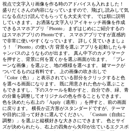
視点で文字入り画像を作る時のアドバイスも入れました！
盛りだくさんの内容になっていますので、飛ばし読みして気
になる点だけ読んでもらっても大丈夫です。 では順に説明
していきます。 お洒落な文字入りアイキャッチ画像を作成
できるスマホアプリ「Phonto」 まずはじめにご紹介するの
はスマホアプリの Phontoです。 スマホアプリですが直感的
で非常に使いやすくなっています。 詳しく見ていきましょ
う！ 「Phonto」の使い方 背景を選ぶ アプリを起動したらキ
ャンバスのようなものが出ます。 真ん中下のカメラマーク
を押すと、背景に何を置くかを選ぶ画面が出ます。 「プレ
ーンな画像」を選ぶと、地の模様を選べます。 鍵マークが
ついてるものは有料です。 上の画像の吹き出しで
「Color（色）」と表示されている部分をクリックすると色
を選べる画面になります。 既に用意された色から選ぶこと
もできますし、下のスケールを動かすと、自分で赤、緑、青
の分量を調整してオリジナルの色を作ることもできます。
色を決めたら右上の「Apply（適用）」を押すと、前の画面
に戻ります。 横長か正方形がスタンダードですが、テーマ
や目的に沿って好きに選んでください。 「Custum（自由に
調整）」を選ぶと縦横好きな大きさにできます。 色とサイ
ズが決められたら、右上の四角から矢印が出ているエクスポ