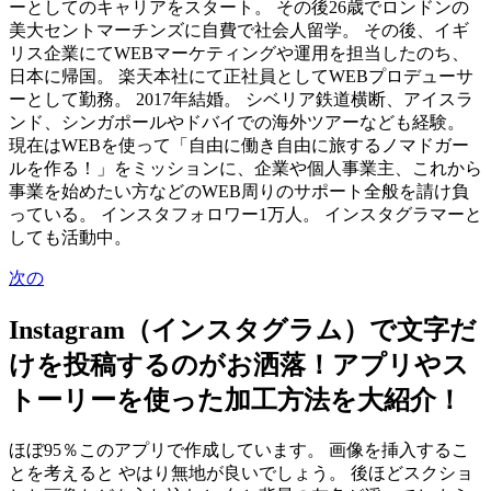
ーとしてのキャリアをスタート。 その後26歳でロンドンの
美大セントマーチンズに自費で社会人留学。 その後、イギ
リス企業にてWEBマーケティングや運用を担当したのち、
日本に帰国。 楽天本社にて正社員としてWEBプロデューサ
ーとして勤務。 2017年結婚。 シベリア鉄道横断、アイスラ
ンド、シンガポールやドバイでの海外ツアーなども経験。
現在はWEBを使って「自由に働き自由に旅するノマドガー
ルを作る！」をミッションに、企業や個人事業主、これから
事業を始めたい方などのWEB周りのサポート全般を請け負
っている。 インスタフォロワー1万人。 インスタグラマーと
しても活動中。
次の
Instagram（インスタグラム）で文字だ
けを投稿するのがお洒落！アプリやス
トーリーを使った加工方法を大紹介！
ほぼ95％このアプリで作成しています。 画像を挿入するこ
とを考えると やはり無地が良いでしょう。 後ほどスクショ