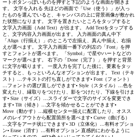
ートボタンっぽいものを押すと下記のような画面が開きま
す。 文字を入れる 先ほどの画面で「Use（使う）」が入っ
たものを選んでいると、キャンバスの上に背景画像が敷かれ
た状態になります。 文字を置きたいところをタップすると
文字入力画面（Add Text）が出ます。 Add Textをタップする
と、文字内容入力画面が出ます。 入力画面の真ん中下
「Align（行揃え）」のところで左揃え、真ん中揃え、右揃
えが選べます。 文字入力画面一番下の列左の「Font」を押
すとフォントが選べます。 「Symbol」で星やハートなどの
マークが選べます。 右下の「Done（完了）」を押すと背景
に文字が載ります。 一度入力を完了した後に、要素をタッ
チすると、もっといろんなオプションが出ます。 Text（テキ
スト）…テキストの打ち直しができます• Font（フォント）
…フォントの選び直しができます• Style（スタイル）…色を
変えたり、縁取りをつけたり、影をつけたり、下線を引けま
す• Size（サイズ）…スライダーで文字のサイズを変更でき
ます• Tilt（傾き）…文字を傾かせることができます•
Move（動かす）…縦横センター揃えに配置したり、オスス
メのレイアウトから配置箇所を選べます• Curve（曲げる）
…文字をアーチ状にできます• 3D（立体化）…有料オプショ
ン• Erase（消す）…有料オプション 直感的にわかるように
なっているので、ぜひ色々いじってみてください！