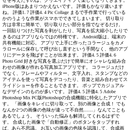
せを考えだすのは、クリエイティブで楽しくなってきます。
iPhone版はあまりつかえないです。 評価もかなり違います
ね。 評価1. 7 評価4. 4 Pic Collage まるで手作業で行っている
かのうような作業がスマホでできてしまいます。 切り取り
方は非常に簡単で、切り取りたい部分を指でなぞるだけ。
一回貼りつけた写真を剥がしたり、写真を拡大縮小したりで
きるのはアプリならではの特権です。 Android版は、端末の
共有機能に対応。 アプリで上手に作ったコラージュをカメ
ラロールに保存して呼び出し直すという手間なく、他のアプ
リにデータを飛ばすことが出来ます。 評価4. 5 評価4. 6
Photo Grid 好きな写真を選ぶだけで簡単にオシャレな組み合
わせの画像が作れる写真加工アプリです。 コラージュだけ
でなく、フレームやフィルター、文字入れ、スタンプなどの
アイテムを使って写真をデコったり、音楽と組み合わせてス
ライドショーを作ることもできます。 ポップでカジュアル
なデザインのものが多いです。 評価4. 5 評価4. 5 Adobe
Photoshop Mix PC版Photoshopの合成機能に特化したアプリで
す。 「画像をキレイに切り取って、別の画像と合成！ でも
なんか2つの画像の色味が違って不自然……」なんてことも
あるでしょう。 そういった悩みも解消してくれるはずで
す。 合成した画像で「自動修正」のボタンをタップすれ
ば、あら不思議。 お互いの画像の色味を認識して、合成画