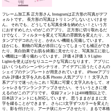
フレーム加工系 正方形さん Instagramは正方形の写真がデフ
ォルトです。 長方形の写真はトリミングしないといけませ
ん。 それでも、どうしても写真全体を納めたい！という方
におすすめしたいのがこのアプリ。 正方形に切り取れるだ
けでなく、フィルターを変えて写真の雰囲気を変えたり、ス
タンプでデコれたりと、かわいい機能も完備しています。
ほかにも、動物の写真が赤目になってしまっても補正ができ
たり、美白効果でお肌を綺麗に見せたりと、写真加工に欲し
い機能は一通り備わっています。 評価 4 評価 3. 9 Lighto
Lightoを使えばかなりユニークな写真になります。 アプリに
はいくつものシーンやシナリオ、アイデアに沿うたくさんの
シェイプのテンプレートが用意されています。 iPhoneアプリ
のみ 評価4 文字を入れる系 Phonto 人気アプリ！！ 文字入力
系アプリで迷ったらこれ！写真に可愛く文字入れをして、オ
シャレさをワンランクアップさせたい。 そういうときに使
えるのがこのアプリです。 収録フォントは400種類以上で、
日本語フォントにも対応しています。 思うままがままに文
字を綴ることができます。 さらに1文字ずつカラーを変えた
り、影を付けたり、アーチ状にカーブさせたり、まるで本格