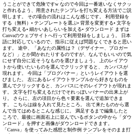
うことができて危険ですw なので今回は一番迷いなくサクッ
と作れるよう、用意されたテンプレを打ち変える方法でご説
明します。 その場合の流れはこんな感じです。 利用登録を
する（無料）• テンプレートを選ぶ• 背景を変更する• 文字を
打ち変える• 細かいあしらいを加える• ダウンロード まずは
Canvaのウェブサイトへ行って利用登録をしましょう。 日本
語に対応しているので、指示に従えば問題なくできると思い
ます。 途中、「あなたの属性は？（デザイナー、ブロガー
など）」とか聞かれたりするのですが、なんでもいいので気
にせず自分に近そうなものを選びましょう。 上のレイアウ
トから使いたいものを選んでクリックすると、 カンバスが
現れます。 今回は「ブログバナー」というレイアウトを選
びました。 左にあるレイアウトサンプルから好きなものを
選んでクリックすると、カンバスにそのレイアウトが現れま
す。 文字を打ち変えるだけでそれっぽいバナーの出来上が
り。 さらに、左の項目から色々要素を選んで追加できま
す。 こちらは線を入れて見たところ。 出て来たものから選
んで当てはめるとこんな感じに。 満足するまで編集したと
ころで、最後に画面右上に並んでいるボタンの中から「ダウ
ンロード」を押すと画像がダウンロードできます。
「Canva」を使ってみた感想と制作例 テンプレをそのまま打