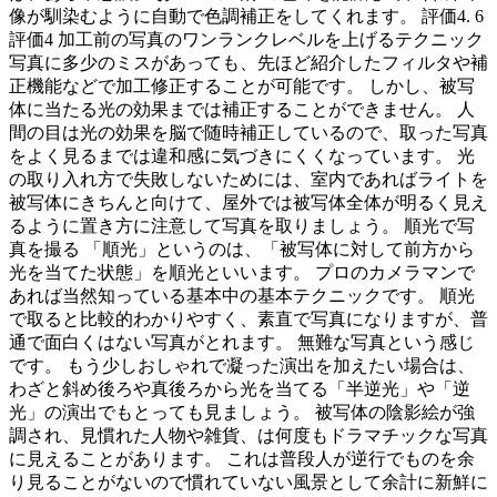
像が馴染むように自動で色調補正をしてくれます。 評価4. 6
評価4 加工前の写真のワンランクレベルを上げるテクニック
写真に多少のミスがあっても、先ほど紹介したフィルタや補
正機能などで加工修正することが可能です。 しかし、被写
体に当たる光の効果までは補正することができません。 人
間の目は光の効果を脳で随時補正しているので、取った写真
をよく見るまでは違和感に気づきにくくなっています。 光
の取り入れ方で失敗しないためには、室内であればライトを
被写体にきちんと向けて、屋外では被写体全体が明るく見え
るように置き方に注意して写真を取りましょう。 順光で写
真を撮る 「順光」というのは、「被写体に対して前方から
光を当てた状態」を順光といいます。 プロのカメラマンで
あれば当然知っている基本中の基本テクニックです。 順光
で取ると比較的わかりやすく、素直で写真になりますが、普
通で面白くはない写真がとれます。 無難な写真という感じ
です。 もう少しおしゃれで凝った演出を加えたい場合は、
わざと斜め後ろや真後ろから光を当てる「半逆光」や「逆
光」の演出でもとっても見ましょう。 被写体の陰影絵が強
調され、見慣れた人物や雑貨、は何度もドラマチックな写真
に見えることがあります。 これは普段人が逆行でものを余
り見ることがないので慣れていない風景として余計に新鮮に