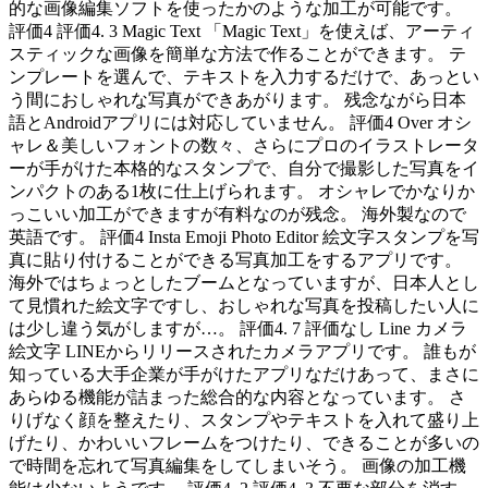
的な画像編集ソフトを使ったかのような加工が可能です。
評価4 評価4. 3 Magic Text 「Magic Text」を使えば、アーティ
スティックな画像を簡単な方法で作ることができます。 テ
ンプレートを選んで、テキストを入力するだけで、あっとい
う間におしゃれな写真ができあがります。 残念ながら日本
語とAndroidアプリには対応していません。 評価4 Over オシ
ャレ＆美しいフォントの数々、さらにプロのイラストレータ
ーが手がけた本格的なスタンプで、自分で撮影した写真をイ
ンパクトのある1枚に仕上げられます。 オシャレでかなりか
っこいい加工ができますが有料なのが残念。 海外製なので
英語です。 評価4 Insta Emoji Photo Editor 絵文字スタンプを写
真に貼り付けることができる写真加工をするアプリです。
海外ではちょっとしたブームとなっていますが、日本人とし
て見慣れた絵文字ですし、おしゃれな写真を投稿したい人に
は少し違う気がしますが…。 評価4. 7 評価なし Line カメラ
絵文字 LINEからリリースされたカメラアプリです。 誰もが
知っている大手企業が手がけたアプリなだけあって、まさに
あらゆる機能が詰まった総合的な内容となっています。 さ
りげなく顔を整えたり、スタンプやテキストを入れて盛り上
げたり、かわいいフレームをつけたり、できることが多いの
で時間を忘れて写真編集をしてしまいそう。 画像の加工機