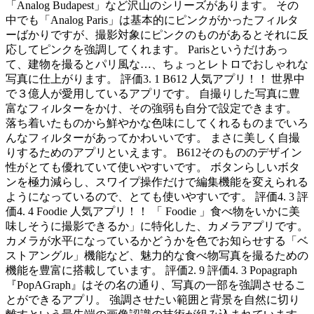
「Analog Budapest」など沢山のシリーズがあります。 その
中でも「Analog Paris」は基本的にピンクがかったフィルタ
ーばかりですが、撮影対象にピンクのものがあるとそれに反
応してピンクを強調してくれます。 Parisというだけあっ
て、建物を撮るとパリ風な…、ちょっとレトロでおしゃれな
写真に仕上がります。 評価3. 1 B612 人気アプリ！！ 世界中
で３億人が愛用しているアプリです。 自撮りした写真に豊
富なフィルターをかけ、その強弱も自分で設定できます。
落ち着いたものから鮮やかな色味にしてくれるものまでいろ
んなフィルターがあってかわいいです。 まさに美しく自撮
りするためのアプリといえます。 B612そのもののデザイン
性がとても優れていて使いやすいです。 ボタンらしいボタ
ンを極力減らし、スワイプ操作だけで編集機能を変えられる
ようになっているので、とても使いやすいです。 評価4. 3 評
価4. 4 Foodie 人気アプリ！！ 「 Foodie 」食べ物をいかに美
味しそうに撮影できるか」に特化した、カメラアプリです。
カメラが水平になっているかどうかを色でお知らせする「ベ
ストアングル」機能など、魅力的な食べ物写真を撮るための
機能を豊富に搭載しています。 評価2. 9 評価4. 3 Popagraph
『PopAGraph』はその名の通り、写真の一部を強調させるこ
とができるアプリ。 強調させたい範囲と背景を自然に切り