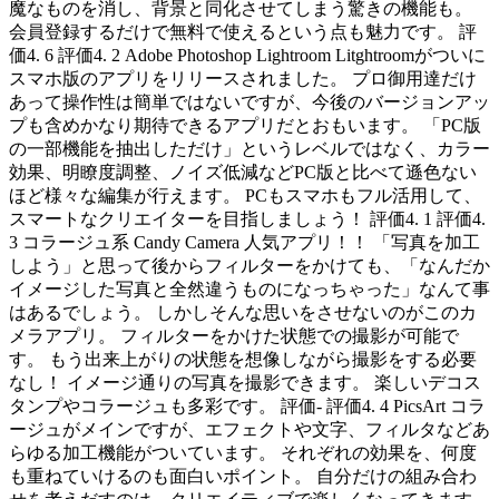
魔なものを消し、背景と同化させてしまう驚きの機能も。
会員登録するだけで無料で使えるという点も魅力です。 評
価4. 6 評価4. 2 Adobe Photoshop Lightroom Litghtroomがついに
スマホ版のアプリをリリースされました。 プロ御用達だけ
あって操作性は簡単ではないですが、今後のバージョンアッ
プも含めかなり期待できるアプリだとおもいます。 「PC版
の一部機能を抽出しただけ」というレベルではなく、カラー
効果、明瞭度調整、ノイズ低減などPC版と比べて遜色ない
ほど様々な編集が行えます。 PCもスマホもフル活用して、
スマートなクリエイターを目指しましょう！ 評価4. 1 評価4.
3 コラージュ系 Candy Camera 人気アプリ！！ 「写真を加工
しよう」と思って後からフィルターをかけても、「なんだか
イメージした写真と全然違うものになっちゃった」なんて事
はあるでしょう。 しかしそんな思いをさせないのがこのカ
メラアプリ。 フィルターをかけた状態での撮影が可能で
す。 もう出来上がりの状態を想像しながら撮影をする必要
なし！ イメージ通りの写真を撮影できます。 楽しいデコス
タンプやコラージュも多彩です。 評価- 評価4. 4 PicsArt コラ
ージュがメインですが、エフェクトや文字、フィルタなどあ
らゆる加工機能がついています。 それぞれの効果を、何度
も重ねていけるのも面白いポイント。 自分だけの組み合わ