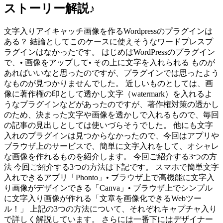
ストーリー解説♪
文字入りアイキャッチ画像を作るWordpressのプラグインは
ある？ 結論としてこのケースに使えそうなワードプレスプ
ラグインはなかったです。 はじめはWordPressのプラグイン
で、• 画像をアップして• その上に文字を入れられる ものが
あればいいなと思ったのですが、プラグインでは思ったよう
なものが見つかりませんでした。 近しいものとしては、画
像に著作権の印として透かし文字（watermark）を入れるよ
うなプラグインなどがあったのですが、著作権対策の透かし
のため、決まった文字や画像を透かしで入れるもので、毎回
の記事の見出しとしては使いづらそうでした。 他にも文字
入れのプラグインは見つからなかったので、今回はアプリや
ブラウザ上のサービスで、簡単に文字入れをして、オシャレ
な画像を作れるものを紹介します。 今回ご紹介する3つの方
法 今回ご紹介する3つの方法は下記です。 スマホで簡単文字
入れできるアプリ「Phonto」• ブラウザ上で高機能に文字入
り画像がデザインできる「Canva」• ブラウザ上でシンプル
に文字入り画像が作れる「文章を画像化できるWebツー
ル！」 上記の3つの方法について、それぞれキャプチャ入り
で詳しく解説しています。 さらには一番下にはデザイナー