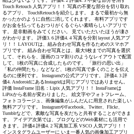
能は少ないようです。 評価4. 2 評価4. 3 不要な部分を消す
Touch Retouch 人気アプリ！！ 写真の不要な部分を切り取れ
るアプリ、 TouchRetouchを紹介します。 まるで最初から無
かったかのように自然に消してくれます。 有料アプリです
がお金を払ってもおつりがくるぐらい素晴らしいアプリで
す。 是非動画をみてください。 見ていただいたほうが凄さ
がわかります。 評価3. 6 評価4. 4 写真を分割 layout 人気アプ
リ！！ LAYOUTは、組み合わせ写真を作るためのスマホア
プリです。 組み合わせ写真とは、最大9枚までの写真を選択
して、それらを、漫画のコマ割りのようなレイアウトで配置
して、1枚の写真に合成したものです。 「旅行の思い出」
「私の仲間たち」などなど、1枚の写真で多くのことを伝え
るのに便利です。 Instagramの公式アプリです。 評価4. 3 評
価4. AndoroidにあるInstagridは同じアプリではありません。
評価 InstaFrame 旧名：Lipix 人気アプリ！！ InstaFrameは
LiPixから名前が変わりました。 絵文字やフォトフレーム、
フォトコラージュ、画像編集がふんだんに用意された楽しい
無料アプリです。 InstagramやFacebook、Twitter、Flickr、
Tumblrなどで、素敵な写真を友だちと共有することができま
す。 アイデア次第では、ブログなどのWeb素材にも活用で
きます。 評価4 評価4. 2 写真加工系 VSCO 人気アプリ！！
インスタグラムユーザーに いま一番人気の画像加工アプリ