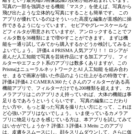
離すという最先端の画像認識の技術が組み込まれています。
写真の一部を強調させる機能「マスク」を使えば、写真から
飛び出たような立体的な写真にすることも簡単です。 この
アプリが優れているのはそういった高度な編集が直感的に操
作できるようになっています。 セピアやグレースケールな
どフィルタが用意されていますが、アンロックすることでフ
ィルタ数を36種類にまで増やすことができます。 まずは機
能を一通り試してみてから購入するかどうか検討してみると
よいでしょう。 評価4. 4 PRISMA 人気アプリ！！ ロシアが
産んだ人工知能で写真を芸術作品にする加工アプリ。 フィ
ルターやエフェクト系のアプリは数多くありますが、この
PrismaはニューラルネットワークとAI 人工知能 を組み合わ
せ、まるで画家が描いた作品のように仕上がるの特徴です。
評価4 評価4. 2 CAMERA360 たくさんのフィルターがある高
機能アプリで、フィルターだけでも200種類を超えます。 カ
メラアプリはこのアプリさえ持っていれば、大体の機能は事
足りるであろうというくらいです。 写真の編集にこだわり
たい方や、もっと凝った写真を撮りたい方にとって、これほ
ど心強いアプリはないでしょう。 いま使っているカメラア
プリに物足りなさを感じている方は、本アプリを試してみて
はいかがでしょうか？ 評価2. 3 評価4. 3 Meitu このアプリ
は、皮膚をスムースにし、顔をスリムダウンして、さらに仮