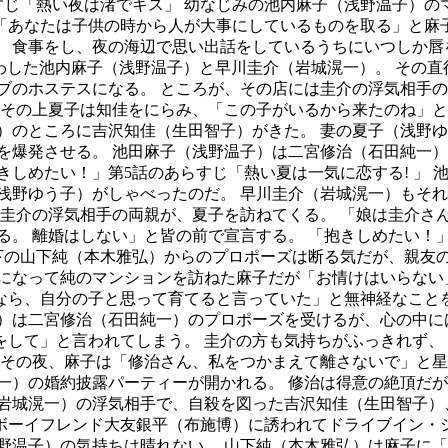
すじ「熱い夜は渚でキス」 幼なじみの池内麻子（浅野温子）
「あなたは子供の時から人が大事にしているものを取る」と麻子
 食事をし、夜の海辺で思い出話をしているうちにいつしか唇
かわした池内麻子（浅野温子）と早川圭介（岩城滉一）。 その
ブのホステスになる。 ところが、その店には圭介の浮気相手の
 その上夏子は知佳をにらみ、「この子がいるから来たのね」と
）のところに吉沢知佳（生田智子）がきた。 妻の夏子（浅野ゆ
を爆発させる。 池田麻子（浅野温子）は二宮修治（石田純一）
きしめたい！」第5話のあらすじ「熱い夏は一気に恋する! 」
浅野ゆう子）がしゃべったのだ。 早川圭介（岩城滉一）もそれ
 圭介の浮気相手の両親が、夏子を訪ねてくる。 「娘は圭介さ
る。 離婚はしない」と皆の前で宣言する。 「抱きしめたい！
年下の山下純（本木雅弘）からのプロポーズは断る気だが、親友
になって純のマンションを訪ねた麻子だが「お情けはいらない
ら、自分の子と思って育てると言っていた」と無神経なことを
）は二宮修治（石田純一）のプロポーズを受けるが、心の中に
をして」と言われてしまう。 圭介の方も気持ちがふっきれず、
 その夜、麻子は「修治さん、私をつかまえて離さないで」と星
一）の婚約披露パーティーが開かれる。 修治は得意の絶頂だが
（岩城滉一）の浮気相手で、自殺を図った吉沢知佳（生田智子）
ボーイフレンド大友銀平（布施博）に誘われてドライブイン・シ
野温子）の気持ちは晴れない。 山下純（本木雅弘）は麻子に「