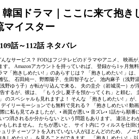
。 韓国ドラマ｜ここに来て抱
流マイスター
09話～112話 ネタバレ
ODとはどんなサービス？ FODはフジテレビのドラマやアニメ、 
ます。 Amazonアカウントを持っていれば、 登録から1ヶ月無
マ「抱きしめたい! 」のあらすじは？ 「抱きしめたい! 」は、 1
弘、 石田純一、野際陽子、生田智子など。 池内麻子（浅野温
（浅野ゆう子）が転がり込んで来る。 夫の圭介（岩城滉一）が浮
報告するが、彼は、 「もう少し夏子を預かってくれ」と頼む。 
r」 のスペシャルも見れますよ！ そんな 「抱きしめたい! 」が
ra、デイリーモーションでも無料で見れる？ 「抱きしめたい! 動画」 
に私も見てみましたが、• 画質が悪い• 音ズレ• 1話から順番
 いつ消されるか分からない という問題もあります。 違法とわ
かもしれません。 たちが悪いと、 サイト内に ウィルスを仕掛
キュリティーソフトを入れていない人がほとんどのため、 ノーガ
きしめたい! 」 を見ることができます。 「抱きしめたい! 」