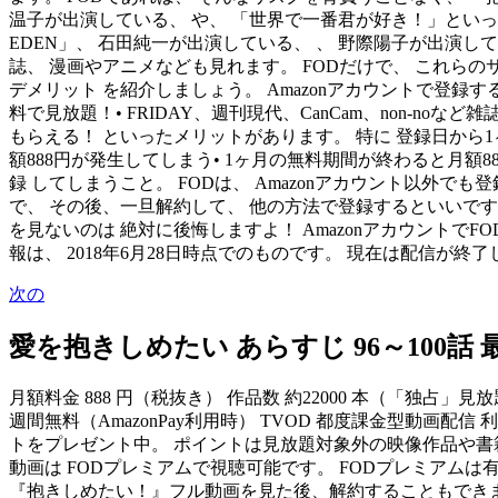
温子が出演している、 や、 「世界で一番君が好き！」といった
EDEN」、 石田純一が出演している、 、 野際陽子が出演し
誌、 漫画やアニメなども見れます。 FODだけで、 これらの
デメリット を紹介しましょう。 Amazonアカウントで登録
料で見放題！• FRIDAY、週刊現代、CanCam、non-noな
もらえる！ といったメリットがあります。 特に 登録日から1
額888円が発生してしまう• 1ヶ月の無料期間が終わると月額8
録 してしまうこと。 FODは、 Amazonアカウント以外でも
で、 その後、一旦解約して、 他の方法で登録するといいです
を見ないのは 絶対に後悔しますよ！ Amazonアカウントで
報は、 2018年6月28日時点でのものです。 現在は配信が
次の
愛を抱きしめたい あらすじ 96～100話 
月額料金 888 円（税抜き） 作品数 約22000 本（「独占」見放
週間無料（AmazonPay利用時） TVOD 都度課金型動画配
トをプレゼント中。 ポイントは見放題対象外の映像作品や書籍
動画は FODプレミアムで視聴可能です。 FODプレミアム
『抱きしめたい！』フル動画を見た後、解約することもできま