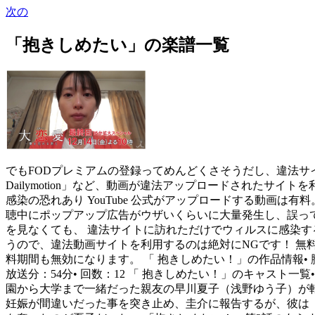
次の
「抱きしめたい」の楽譜一覧
でもFODプレミアムの登録ってめんどくさそうだし、違法サ
Dailymotion」など、動画が違法アップロードされたサイトを利
感染の恐れあり YouTube 公式がアップロードする動画は有料。
聴中にポップアップ広告がウザいくらいに大量発生し、誤って
を見なくても、 違法サイトに訪れただけでウィルスに感染す
うので、違法動画サイトを利用するのは絶対にNGです！ 無
料期間も無効になります。 「 抱きしめたい！」の作品情報• 脚本： 松
放送分：54分• 回数：12 「 抱きしめたい！」のキャスト一覧• 浅
園から大学まで一緒だった親友の早川夏子（浅野ゆう子）が転
妊娠が間違いだった事を突き止め、圭介に報告するが、彼は「