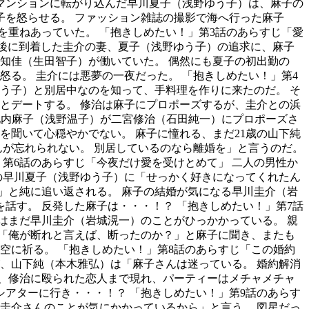
のマンションに転がり込んだ早川夏子（浅野ゆう子）は、麻子の
を怒らせる。 ファッション雑誌の撮影で海へ行った麻子
を重ねあっていた。 「抱きしめたい！」第3話のあらすじ「愛
直後に到着した圭介の妻、夏子（浅野ゆう子）の追求に、麻子
知佳（生田智子）が働いていた。 偶然にも夏子の初出勤の
怒る。 圭介には悪夢の一夜だった。 「抱きしめたい！」第4
う子）と別居中なのを知って、手料理を作りに来たのだ。 そ
とデートする。 修治は麻子にプロポーズするが、圭介との浜
 池内麻子（浅野温子）が二宮修治（石田純一）にプロポーズさ
を聞いて心穏やかでない。 麻子に憧れる、まだ21歳の山下純
んが忘れられない。 別居しているのなら離婚を」と言うのだ。
」第6話のあらすじ「今夜だけ愛を受けとめて」 二人の男性か
の早川夏子（浅野ゆう子）に「せっかく好きになってくれたん
」と純に追い返される。 麻子の結婚が気になる早川圭介（岩
話す。 反発した麻子は・・・！？ 「抱きしめたい！」第7話
はまだ早川圭介（岩城滉一）のことがひっかかっている。 親
「俺が断れと言えば、断ったのか？」と麻子に聞き、またも
空に祈る。 「抱きしめたい！」第8話のあらすじ「この婚約
、山下純（本木雅弘）は「麻子さんは迷っている。 婚約解消
、修治に殴られた恋人まで現れ、パーティーはメチャメチャ
アターに行き・・・！？ 「抱きしめたい！」第9話のあらす
圭介さんのことが気にかかっているから」と言う。 図星だっ