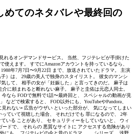
きしめてのネタバレや最終回の
映画が見れるオンデマンドサービス。 当然、フジテレビが手掛けた
料で使えます。 すでにAmazonアカウントを持っているなら、
988年7月7日〜9月22日 まで、放送されていたドラマ。 主演
子）は、 29歳の美人で独身のスタイリスト。 彼女のマンシ
気して、 相手の女が「妊娠した」と言ってきのだ。 麻子は
圭介に頼まれると断れない麻子。 麻子と圭佑は元恋人同士。
、 今なら FODで無料で1話〜最終回と、 スペシャルの動画が見
などで検索すると、 FOD以外にも、YouTubeやPandora、
に見れない• 広告がウザい といった部分が、 気になってしまい
かっていて視聴した場合、 それだけでも 罪になるので、 2年
けている ことがあり、 セキュリティーをしていないと、 ウィ
ードで、 それらの 悪質なサイトに アクセスする危険があり
以外にも、 フジテレビの今と昔のドラマ、 、 シリーズ、 浅野