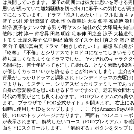
は展開していきます。 麻子の周囲には彼女に思いを寄せる
思いが残っていて離婚騒動を切っ掛けに麻子への気持ちが高ま
マになっています。 ドラマ『抱きしめたい！』フル動画 キャスト 役
智子 北村 愛 野際陽子 徳永 悟 佐藤幸雄 大友 銀平 布施博 源
雄浩 夏子をナンパする男 小野ヤスシ 知佳の父 大塚周夫 知佳の
敏郎 北村 淳一 仲谷昇 田島 明彦 宅麻伸 田之倉 涼子 大楠道代
トモミ 土屋久美子 弘中麻紀 菊池 ダイスケ 松川真之介 瀬戸 恭
沢 洋子 朝加真由美 ドラマ『抱きしめたい！』 感想 私自
「略奪」「不倫」とシリアスでドロドロになってしまいそう
待ち遠しくなるようなドラマでした。 それぞれのキャラクタ
る間柄は、何十年経っても消して壊れることなく素敵な関係で
が優しくカッコいいから許せることが出来てしまう。 圭介が
背景がしっかりドラマと調和されトレンディドラマの先駆けに
マよりも、ミステリー、シリアスだったりファミリーであっ
自身の恋愛模様を思い出せるドラマですので、老若男女問わず
時代の背景がとても良くわかます。 FODプレミアムの特典やおす
ます。 ブラウザで「FOD公式サイト」を開きます。 右上
録時に使用したIDをタップします。 ここではAmazon Pa
後、FODのトップページになります。 画面右上のメニュー
が表示されます。 解約したいコース（FODプレミアム）を
面を下にスクロールします。 「解約する」ボタンをタップし