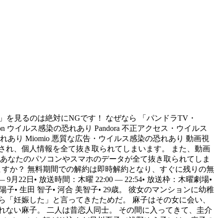
を見るのは絶対にNGです！ なぜなら 「パンドラTV・
on ウイルス感染の恐れあり Pandora 不正アクセス・ウイルス
恐れあり Miomio 悪質な広告・ウイルス感染の恐れあり 動画視
され、個人情報を全て抜き取られてしまいます。 また、動画
、あなたのパソコンやスマホのデータが全て抜き取られてしま
ますか？ 無料期間での解約は即時解約となり、すぐに残りの無
2日• 放送時間：木曜 22:00 — 22:54• 放送枠：木曜劇場•
 陽子• 生田 智子• 河合 美智子• 29歳。 彼女のマンションに幼稚
ら「妊娠した」と言ってきたためだ。 麻子はその女に会い、
ない麻子。 二人は昔恋人同士。 その間に入ってきて、圭介