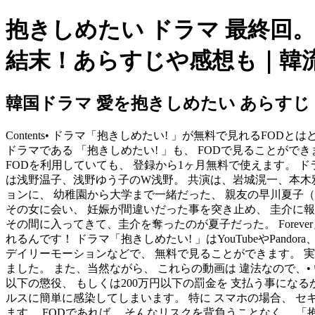
抱きしめたい ドラマ 最終回
結末！あらすじや感想も｜韓
韓国ドラマ 愛を抱きしめたい あらすじ 1
Contents• ドラマ「抱きしめたい! 」が無料で見れるF
ドラマである 「抱きしめたい! 」も、 FODで見ることができ
FODを利用していても、 登録から1ヶ月無料で使えます。 ドラ
は浅野温子、浅野ゆう子のW浅野。 共演は、岩城滉一、本木雅
ョンに、 幼稚園から大学まで一緒だった、 親友の早川夏子
その女に会い、 妊娠が間違いだった事を突き止め、 圭介に
その間に入ってきて、圭介を奪ったのが夏子だった。 Foreve
れるんです！ ドラマ「抱きしめたい! 」はYouTubeやPando
デイリーモーションなどで、 無料で見ることができます。 実際
ました。 また、当然ながら、 これらの動画は 違法なので、•
以下の懲役、 もしくは200万円以下の罰金を 支払う事になる
ルスに簡単に感染してしまいます。 特に スマホの場合、 セ
ます。 FODであれば、 そんなリスクを背負うことなく、 「抱