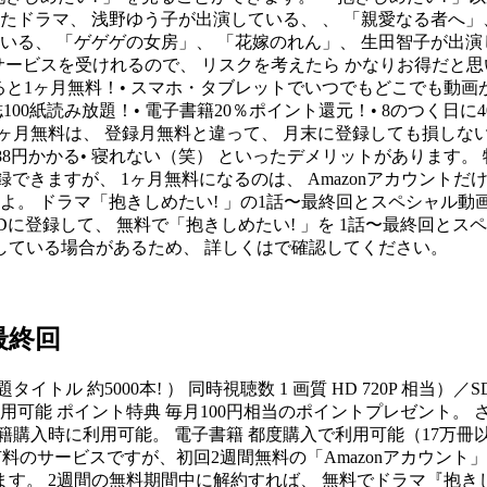
ドラマ、 浅野ゆう子が出演している、 、 「親愛なる者へ」、 
ている、 「ゲゲゲの女房」、 「花嫁のれん」、 生田智子が出演
サービスを受けれるので、 リスクを考えたら かなりお得だと思
すると1ヶ月無料！• スマホ・タブレットでいつでもどこでも動画
ど雑誌100紙読み放題！• 電子書籍20％ポイント還元！• 8のつく日
ヶ月無料は、 登録月無料と違って、 月末に登録しても損しない 
88円かかる• 寝れない（笑） といったデメリットがあります。
登録できますが、 1ヶ月無料になるのは、 Amazonアカウントだ
よ。 ドラマ「抱きしめたい! 」の1話〜最終回とスペシャル動
FODに登録して、 無料で「抱きしめたい! 」を 1話〜最終回と
終了している場合があるため、 詳しくはで確認してください。
最終回
題タイトル 約5000本! ） 同時視聴数 1 画質 HD 720P 相
信 利用可能 ポイント特典 毎月100円相当のポイントプレゼント
購入時に利用可能。 電子書籍 都度購入で利用可能（17万冊以上
は有料のサービスですが、初回2週間無料の「Amazonアカウン
す。 2週間の無料期間中に解約すれば、 無料でドラマ『抱き