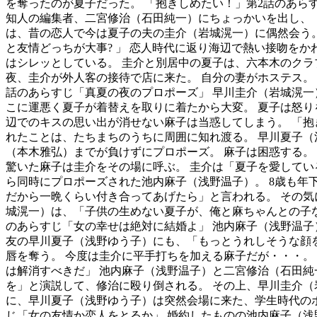
を奪ったのが夏子だった。 「抱きしめたい！」第2話のあら
知人の編集者、二宮修治（石田純一）にちょっかいを出し、
は、昔の恋人で今は夏子の夫の圭介（岩城滉一）に偶然会う。
と友情どっちが大事? 」 恋人時代に返り海辺で熱い接吻を
はシレッとしている。 圭介と別居中の夏子は、六本木のクラ
夜、圭介が外人客の接待で店に来た。 自分の妻がホステス。
話のあらすじ「真夏の夜のプロポーズ」 早川圭介（岩城滉一
こに運悪く夏子が着替えを取りに着たから大変。 夏子は怒り
辺でのキスの思い出が消せない麻子は当惑してしまう。 「抱
れたことは、たちまちのうちに周囲に知れ渡る。 早川夏子（
（本木雅弘）までが負けずにプロポーズ。 麻子は困惑する。
驚いた麻子は圭介をその場に呼ぶ。 圭介は「夏子を愛してい
ら同時にプロポーズされた池内麻子（浅野温子）。 8歳も
だから一晩くらい付き合ってあげたら」と言われる。 その気
城滉一）は、「子供の生めない夏子が、俺と麻ちゃんとの子な
のあらすじ「女の幸せは絶対に結婚よ」 池内麻子（浅野温子
友の早川夏子（浅野ゆう子）にも、「もっとうれしそうな顔
唇を奪う。 今度は圭介に平手打ちを加える麻子だが・・・。
は解消すべきだ」 池内麻子（浅野温子）と二宮修治（石田純
を」と演説して、修治に殴り倒される。 その上、早川圭介
に、早川夏子（浅野ゆう子）は突然会場に来た、学生時代の
じ「女の友情か恋人をとるか」 婚約したものの池内麻子（浅