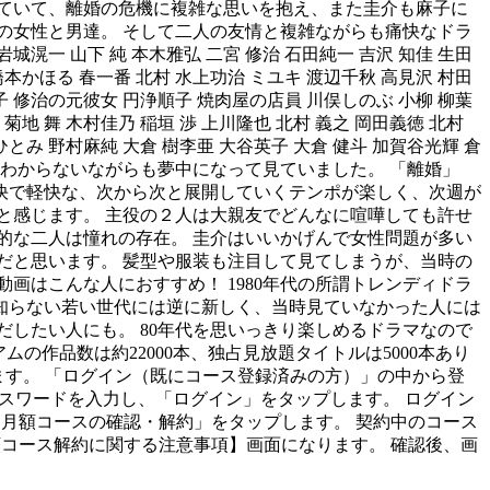
ていて、離婚の危機に複雑な思いを抱え、また圭介も麻子に
の女性と男達。 そして二人の友情と複雑ながらも痛快なドラ
城滉一 山下 純 本木雅弘 二宮 修治 石田純一 吉沢 知佳 生田
 橋本かほる 春一番 北村 水上功治 ミユキ 渡辺千秋 高見沢 村田
子 修治の元彼女 円浄順子 焼肉屋の店員 川俣しのぶ 小柳 柳葉
 菊地 舞 木村佳乃 稲垣 渉 上川隆也 北村 義之 岡田義徳 北村
ひとみ 野村麻純 大倉 樹李亜 大谷英子 大倉 健斗 加賀谷光輝 倉
とはわからないながらも夢中になって見ていました。 「離婚」
快で軽快な、次から次と展開していくテンポが楽しく、次週が
と感じます。 主役の２人は大親友でどんなに喧嘩しても許せ
的な二人は憧れの存在。 圭介はいいかげんで女性問題が多い
だと思います。 髪型や服装も注目して見てしまうが、当時の
画はこんな人におすすめ！ 1980年代の所謂トレンディドラ
知らない若い世代には逆に新しく、当時見ていなかった人には
したい人にも。 80年代を思いっきり楽しめるドラマなので
ムの作品数は約22000本、独占見放題タイトルは5000本あり
ます。 「ログイン（既にコース登録済みの方）」の中から登
IDとパスワードを入力し、「ログイン」をタップします。 ログイン
「月額コースの確認・解約」をタップします。 契約中のコース
額コース解約に関する注意事項】画面になります。 確認後、画