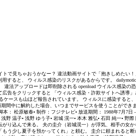
イトで見ちゃおうかなー？ 違法動画サイトで「抱きしめたい！」
用すると、 ウィルス感染のリスクがあるからです。 dailymoti
 違法アップロードは即削除される openload ウイルス感染の
広告をクリックすると 「ウィルス感染・詐欺サイトへ誘導」
るケースも山ほど報告されています。 ウィルスに感染すると
料期間中に解約した場合、いつまでサービスを使うことができ
原敏春• 制作：フジテレビ• 放送期間： 1988年7月7日 — 9月2
野 温子• 浅野 ゆう子• 岩城 滉一• 本木 雅弘• 石田 純一• 野際
がり込んで来る。 夫の圭介（岩城滉一）が浮気、相手の女か
もう少し夏子を預かってくれ」と頼む。 圭介に頼まれると断れ