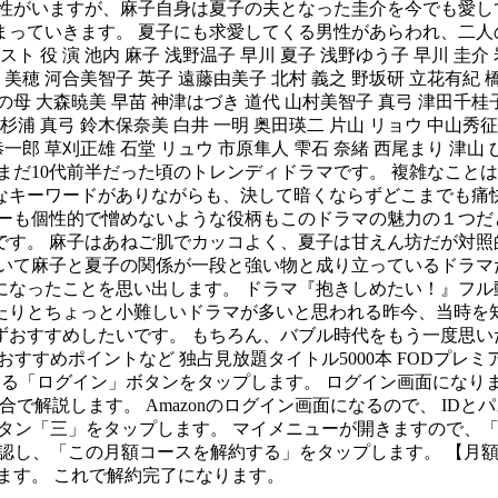
男性がいますが、麻子自身は夏子の夫となった圭介を今でも愛し
っていきます。 夏子にも求愛してくる男性があらわれ、二人
 演 池内 麻子 浅野温子 早川 夏子 浅野ゆう子 早川 圭介 岩
川 美穂 河合美智子 英子 遠藤由美子 北村 義之 野坂研 立花有紀
母 大森暁美 早苗 神津はづき 道代 山村美智子 真弓 津田千桂
 杉浦 真弓 鈴木保奈美 白井 一明 奥田瑛二 片山 リョウ 中山秀征
一郎 草刈正雄 石堂 リュウ 市原隼人 雫石 奈緒 西尾まり 津山 
身がまだ10代前半だった頃のトレンディドラマです。 複雑なこ
なキーワードがありながらも、決して暗くならずどこまでも痛
ーも個性的で憎めないような役柄もこのドラマの魅力の１つだ
す。 麻子はあねご肌でカッコよく、夏子は甘えん坊だが対照
いて麻子と夏子の関係が一段と強い物と成り立っているドラマ
なったことを思い出します。 ドラマ『抱きしめたい！』フル動
たりとちょっと小難しいドラマが多いと思われる昨今、当時を
おすすめしたいです。 もちろん、バブル時代をもう一度思いだ
すめポイントなど 独占見放題タイトル5000本 FODプレミア
にある「ログイン」ボタンをタップします。 ログイン画面になり
yの場合で解説します。 Amazonのログイン画面になるので、 
ボタン「三」をタップします。 マイメニューが開きますので、
確認し、「この月額コースを解約する」をタップします。 【月
ます。 これで解約完了になります。