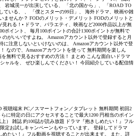
岩城滉一が出演している、 「北の国から」、 「ROAD TO
している、 、 「僕とスターの99日」、 海外ドラマ、映画や雑
いませんか？ FODのメリット・デメリット FODのメリットと
が見れる！• ドラマ、バラエティ、映画など2000作品以上が無
に400ポイント、 毎月100ポイントの合計1300ポイントが無料で
のがいいですよね。 Amazonアカウント以外で登録すると月
 特に注意しないといけないのは、 Amazonアカウント以外で登
け！ なので、Amazonアカウントを使って 無料期間を楽しん
画を無料で見るおすすめの方法！ まとめ こんな面白いドラマ
スペシャルを、 ぜひ楽しんでください！ 今回紹介している配信情
当）／SD 視聴端末 PC／スマートフォン／タブレット 無料期間 初回2
。 さらに特定の日にアクセスすることで最大1200 円相当のポイン
） 雑誌 約100誌が読み放題 ドラマ『抱きしめたい！』フル
ト」限定お試しキャンペーンもやっています。 登録してドラマ
しめたい！』フル動画を視聴することが出来ます。 また、詳