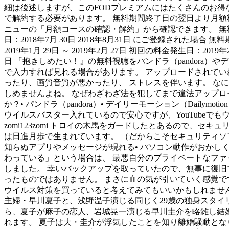
細は後述しますが、このFODプレミアムにはたくさんのお得
で解約する必要があります。 無料期間終了日の翌日より月額
ニューの「月額コースの確認・解約」から確認できます。 無料期間と料
日：2018年7月 30日 2018年8月31日 にご登録された場合 無料
2019年1月 29日 ～ 2019年2月 27日 初回の料金発生日：2019
日 『抱きしめたい！』の無料視聴をパンドラ（pandora）や
で入力すれば見れる場合があります。 アップロードされてい
ったり、画質音質が悪かったり、 ストレスを伴います。 な
しめませんよね。 なぜわざわざ法を犯してまで違法アップロ
か？• パンドラ（pandora）• デイリーモーション（Dailymo
ウイルスバスター入れているので安心ですが、YouTubeでもウイル
zomi123zomi トロイの木馬をガードしたとあるので
は日進月歩で生まれています。 （だからこそセキュリティソ
知らぬアプリやメッセージが現れる• パソコン動作がおかし
わっている」という場合は、 最悪自分のプライベートなファ
しました。 幸いバックアップを取っていたので、無事に復旧
ったものではありません。 まさに血の気が引いていく感覚で
ウイルス対策を買っていると考えてみてもいいかもしれません
主婦・早川夏子と、浅野温子演じる同じく29歳の独身スタイ
ら、夏子が麻子の恋人、岩城晃一演じる早川圭介を略雑し結
れます。 夏子は夫・圭介が浮気したことを知り離婚騒動とな