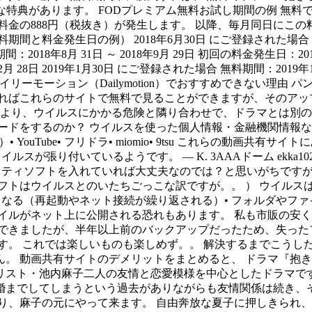
な特典があります。 FODプレミアム無料お試し期間の例 無料
料金の888円（税抜き）が発生します。 以降、毎月同日にこの
金発生日の例） 2018年6月30日 にご登録された場合 無料期間：
期間：2018年8月 31日 ～ 2018年9月 29日 初回の料金発生日：2
年2月 28日 2019年1月30日 にご登録された場合 無料期間：2019年1
デイリーモーション（Dailymotion）でおすすめできない理
ればこれらのサイトで無料で見ることができますが、そのアッ
により、ウイルスにかかる危険と隣り合わせで、ドラマとは別の
ードをするのか？ ウイルスを使った個人情報・金融機関情報
tion）• YouTube• フリドラ• miomio• 9tsu これら
スが張り付いているようです。 — K. 3AAAドーム ekka10
、セキュリティソフトを入れていれば大丈夫なのでは？と思いがち
フトはウイルスとのいたちごっこな訳ですが。。 ） ウイルスは
くなる（再起動やネット接続が繰り返される）• フォルダやフ
イルがネット上に公開される恐れもあります。 私も市販の安
できましたが、半年以上前のバックアップだったため、失った
す。 これでは楽しいものも楽しめず。。 解決するまでこうし
。 動画共有サイトのデメリットをまとめると、 ドラマ『抱きし
リスト・池内麻子二人の友情と恋愛模様を中心としたドラマです
婚までしてしまうという過去がありながらも友情関係は続き、
り、麻子の元にやって来ます。 自由奔放な夏子に押しきられ