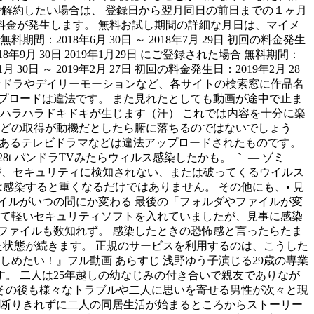
で解約したい場合は、 登録日から翌月同日の前日までの１ヶ月
料金が発生します。 無料お試し期間の詳細な月日は、マイメ
2018年6月 30日 ～ 2018年7月 29日 初回の料金発生
018年9月 30日 2019年1月29日 にご登録された場合 無料期間：
月 30日 ～ 2019年2月 27日 初回の料金発生日：2019年2月 28
由 パンドラやデイリーモーションなど、各サイトの検索窓に作品名
プロードは違法です。 また見れたとしても動画が途中で止ま
ハラハラドキドキが生じます（汗） これでは内容を十分に楽
などの取得が動機だとしたら腑に落ちるのではないでしょう
の動画共有サイトにあるテレビドラマなどは違法アップロードされたものです。
28t パンドラTVみたらウィルス感染したかも。 ｀ — ゾミ
ですが、セキュリティに検知されない、または破ってくるウイルス
感染すると重くなるだけではありません。 その他にも、• 見
ァイルがいつの間にか変わる 最後の「フォルダやファイルが変
くて軽いセキュリティソフトを入れていましたが、見事に感染
ファイルも数知れず。 感染したときの恐怖感と言ったらたま
た状態が続きます。 正規のサービスを利用するのは、こうした
めたい！』フル動画 あらすじ 浅野ゆう子演じる29歳の専業
。 二人は25年越しの幼なじみの付き合いで親友でありなが
その後も様々なトラブルや二人に思いを寄せる男性が次々と現
、断りきれずに二人の同居生活が始まるところからストーリー