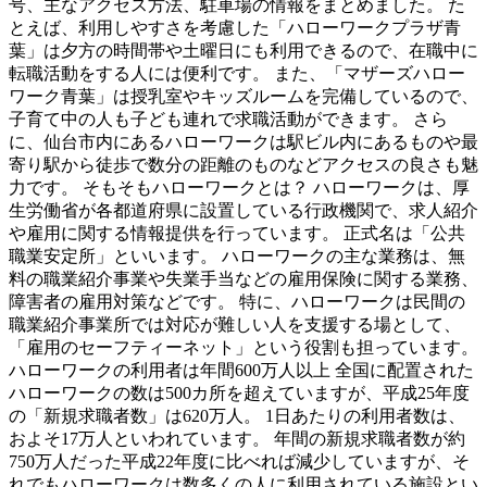
号、主なアクセス方法、駐車場の情報をまとめました。 た
とえば、利用しやすさを考慮した「ハローワークプラザ青
葉」は夕方の時間帯や土曜日にも利用できるので、在職中に
転職活動をする人には便利です。 また、「マザーズハロー
ワーク青葉」は授乳室やキッズルームを完備しているので、
子育て中の人も子ども連れで求職活動ができます。 さら
に、仙台市内にあるハローワークは駅ビル内にあるものや最
寄り駅から徒歩で数分の距離のものなどアクセスの良さも魅
力です。 そもそもハローワークとは？ ハローワークは、厚
生労働省が各都道府県に設置している行政機関で、求人紹介
や雇用に関する情報提供を行っています。 正式名は「公共
職業安定所」といいます。 ハローワークの主な業務は、無
料の職業紹介事業や失業手当などの雇用保険に関する業務、
障害者の雇用対策などです。 特に、ハローワークは民間の
職業紹介事業所では対応が難しい人を支援する場として、
「雇用のセーフティーネット」という役割も担っています。
ハローワークの利用者は年間600万人以上 全国に配置された
ハローワークの数は500カ所を超えていますが、平成25年度
の「新規求職者数」は620万人。 1日あたりの利用者数は、
およそ17万人といわれています。 年間の新規求職者数が約
750万人だった平成22年度に比べれば減少していますが、そ
れでもハローワークは数多くの人に利用されている施設とい