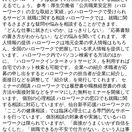
えるでしょう。 参考：厚生労働省「公共職業安定所（ハロ
ーワーク）の主な取組と実績」p5 ハローワークで受けられ
るサービス 就職に関する相談 ハローワークでは、就職に関
するさまざまな疑問や悩みを相談することができます。
「どんな仕事に就きたいのか、はっきりしない」「応募書類
の書き方がわからない」などの悩みを聞いてくれます。 求
人情報の提供 ハローワークは地元企業の求人情報はもちろ
ん、全国のハローワークで把握している求人情報を提供して
います。 ハローワーク内でパソコン検索する方法のほか
に、「ハローワークインターネットサービス」を利用すれば
自宅でのネット検索も可能です。 企業への紹介 求職者が応
募の申し出をするとハローワークの担当者が企業に紹介し、
面接日などを調整して「紹介状」を発行してくれます。 セ
ミナーの開講 ハローワークでは履歴書や職務経歴書の作成
方法や面接対策などをテーマにした無料セミナーを開催して
います。 個別の心理相談 ハローワークの窓口でも就職に関
する相談に対応していますが、仙台新卒応援ハローワークの
「こころの健康相談」では臨床心理士による専門的なサポー
トを行っています。 個別相談の対象者や実施しているハロ
ーワークは限られていますが、「面接がうまくいかず自信を
なくした」「就職できるか不安で仕方がない」という人は事