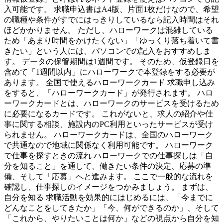
入可能です。 求職申込書はA4版、片面1枚だけなので、希望
の職種や条件がすでにはっきりしているなら記入時間はそれ
ほどかかりません。 ただし、ハローワークは混雑している
ため「あまり時間をかけたくない」「ゆっくり落ち着いて書
きたい」という人には、パソコンでの記入をおすすめしま
す。 データの保管期間は1週間です。 そのため、仮登録日を
含めて「1週間以内」にハローワークで本登録をする必要が
あります。 全国で使えるハローワークカード 求職申し込み
をすると、「ハローワークカード」が発行されます。 ハロ
ーワークカードとは、ハローワークのサービスを受けるため
に必要になるカードです。 これがないと、求人の紹介や仕
事に関する相談、施設内のPC利用といったサービスが受け
られません。 ハローワークカードは、全国のハローワーク
で共通なので地域に関係なく利用可能です。 ハローワーク
で仕事を探すときの流れ ハローワークでの仕事探しは「自
分を知ること」を通して、働きたい条件の決定、応募の準
備、そして「応募」へと進みます。 ここで一般的な流れを
確認し、仕事探しのイメージをつかみましょう。 まずは、
自分を知る 求職活動を効果的にはじめるには、「今までに
どんなことをしてきたか」「今、何ができるのか」、そして
「これから、やりたいことは何か」などの視点から自分を知