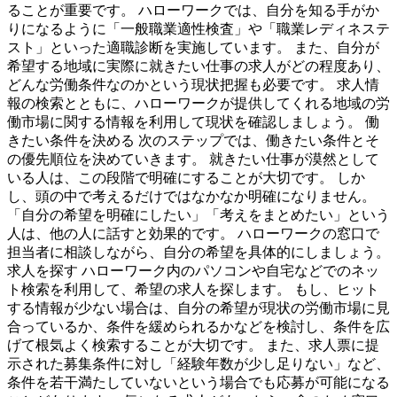
ることが重要です。 ハローワークでは、自分を知る手がか
りになるように「一般職業適性検査」や「職業レディネステ
スト」といった適職診断を実施しています。 また、自分が
希望する地域に実際に就きたい仕事の求人がどの程度あり、
どんな労働条件なのかという現状把握も必要です。 求人情
報の検索とともに、ハローワークが提供してくれる地域の労
働市場に関する情報を利用して現状を確認しましょう。 働
きたい条件を決める 次のステップでは、働きたい条件とそ
の優先順位を決めていきます。 就きたい仕事が漠然として
いる人は、この段階で明確にすることが大切です。 しか
し、頭の中で考えるだけではなかなか明確になりません。
「自分の希望を明確にしたい」「考えをまとめたい」という
人は、他の人に話すと効果的です。 ハローワークの窓口で
担当者に相談しながら、自分の希望を具体的にしましょう。
求人を探す ハローワーク内のパソコンや自宅などでのネッ
ト検索を利用して、希望の求人を探します。 もし、ヒット
する情報が少ない場合は、自分の希望が現状の労働市場に見
合っているか、条件を緩められるかなどを検討し、条件を広
げて根気よく検索することが大切です。 また、求人票に提
示された募集条件に対し「経験年数が少し足りない」など、
条件を若干満たしていないという場合でも応募が可能になる