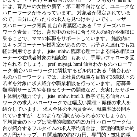
には、育児中の女性や新卒・第二新卒向けなど、ユニークな
ハローワークがそろっています。 対象者が限定されている
ので、自分にぴったりの求人を見つけやすいです。 マザー
ズハローワーク青葉 仙台市青葉区にある「マザーズハロー
ワーク青葉」では、育児中の女性に合う求人の紹介や相談に
乗ることで、ママの転職をサポートしています。 施設内に
はキッズコーナーや授乳室があるので、お子さん連れでも気
軽に利用できます。 jsite. mhlw. 臨床心理士による悩み相談コ
ーナーや在職者対象の相談窓口もあり、手厚いフォローを受
けられるでしょう。 pref. miyagi. html 仙台わかものハローワ
ーク 仙台ハローワークに隣接するビル内にある「仙台わか
ものハローワーク」では、正社員の就職を目指す35歳以下の
若者を対象に求人紹介や職業相談を行っています。 応募書
類添削サービスや各種セミナーの開催など、充実したサポー
ト体制が魅力です。 jsite. mhlw. html 3. 数字で見る仙台ハロー
ワークの求人 ハローワークでは幅広い業種・職種の求人を
紹介しています。 求人全体の平均賃金や、就職率は公開さ
れていますが、どのような傾向がみられるのでしょうか。
平均賃金のトップは管理的職業の約29万円 ハローワーク仙
台が紹介するフルタイムの求人平均賃金は、管理的職業の約
29万円がトップ。 IT関連業の約27万円、専門的・技術的職