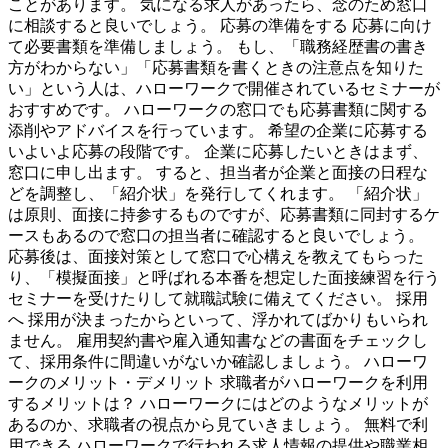
ことがあります。 気になる求人があったら、念のため窓口
に相談すると良いでしょう。 応募の準備をする 応募に向け
て必要書類を準備しましょう。 もし、「職務経歴書の書き
方がわからない」「応募書類を書くときの注意点を知りた
い」という人は、ハローワークで開催されているセミナーが
おすすめです。 ハローワークの窓口でも応募書類に関する
添削やアドバイスを行っています。 希望の企業に応募する
いよいよ応募の段階です。 企業に応募したいときはまず、
窓口に申し出ます。 すると、担当者が企業と面接の日程な
どを調整し、「紹介状」を発行してくれます。 「紹介状」
は原則、面接に持参するものですが、応募書類に同封するケ
ースもあるので窓口の担当者に確認すると良いでしょう。
応募後は、面接対策として窓口で心構えを教えてもらった
り、「模擬面接」と呼ばれる本番を想定した面接練習を行う
セミナーを受けたりして就職試験に備えてください。 採用
へ 採用が決まったからといって、浮かれてばかりもいられ
ません。 雇用契約書や雇入通知書などの書面をチェックし
て、採用条件に間違いがないか確認しましょう。 ハローワ
ークのメリット・デメリット 求職者がハローワークを利用
するメリットは？ ハローワークにはどのようなメリットが
あるのか、求職者の視点から見ていきましょう。 無料で利
用できる ハローワークで行われる求人情報の提供や職業相