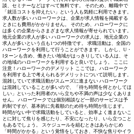
談、セミナーなどはすべて無料です。 そのため、離職中で
「就活コストを抑えたい」という人も気軽に利用できます。
求人数が多い ハローワークは、企業が求人情報を掲載する
ときにも費用がかかりません。 そのため、ハローワークに
は多くの企業からさまざまな求人情報が寄せられています。
地元企業の求人が多い ハローワークの求人は、地元企業の
求人が多いという点も1つの特徴です。 求職活動は、全国の
ハローワークを利用して行うことができます。 しかし、U・
Iターンも含め、働きたい地域がはっきりしている人は、そ
の地域のハローワークを利用すると良いでしょう。 ここに
注意！ハローワークのデメリット ここでは、ハローワーク
を利用する上で考えられるデメリットについて説明します。
混雑していて求職活動がスムーズに進まない ハローワーク
は混雑していることが多いので、「待ち時間を何とかしてほ
しい」といった利用者のいら立ちや不満の声は少なくありま
せん。 ハローワークでは個別相談など一部のサービスは予
約制ですが、基本的に先着順のため待ち時間が生じます。
時間がない中で求職活動をしていると、効率よく進まないこ
とに対して焦りを感じたり、不安になったり、いら立つこと
もあるでしょう。 スケジュールを組むときはあらかじめ
「時間がかかる」という覚悟をしておき、不快な焦りやイラ