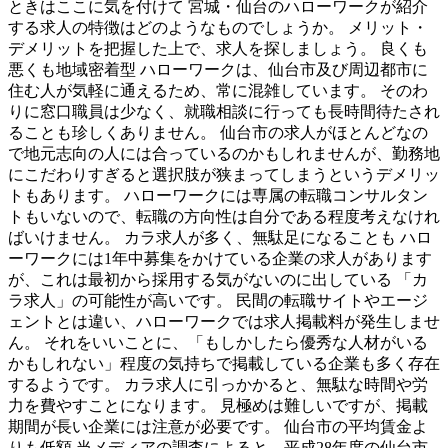
ときはここに気を付けて 宮城・仙台のハローワークが紹介
する求人の特徴はどのようなものでしょうか。 メリット・
デメリットを把握した上で、求人を探しましょう。 良くも
悪くも地域密着型 ハローワークは、仙台市及び周辺都市に
住む人が気軽に通えるため、常に混雑しています。 そのわ
りに窓口職員は少なく、就職相談に行っても長時間待たされ
ることも珍しくありません。 仙台市の求人がほとんどなの
で地元志向の人には合っているのかもしれませんが、勤務地
にこだわりすぎると選択肢が狭まってしまうというデメリッ
トもあります。 ハローワークには専属の転職コンサルタン
トもいないので、転職の方向性は自分である程度考えなけれ
ばいけません。 カラ求人が多く、無駄足になることも ハロ
ーワークには1年中募集をかけている企業の求人があります
が、これは最初から採用する気がないのに出している 「カ
ラ求人」の可能性が高いです。 民間の転職サイトやエージ
ェントとは違い、ハローワークでは求人掲載料が発生しませ
ん。 それをいいことに、「もしかしたら優秀な人材がいる
かもしれない」程度の気持ちで掲載している企業も多く存在
するようです。 カラ求人に引っかかると、無駄な時間や労
力を費やすことになります。 見極めは難しいですが、掲載
期間が長い企業には注意が必要です。 仙台市の平均賃金よ
りも低額 当メディアの調査によると、平成28年度の仙台市