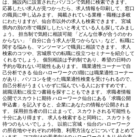
は、施設内に設置されたパソコンで気軽に検索できます。
応募したい求人が見つかったら、求人情報を印刷して、窓口
の職員に申し込みます。 掲載されている業種・職種は多岐
にわたりますが、仙台市以外の求人も検索できます。 宮城
県内の別の市で職探ししたいと考えている人も探してみまし
ょう。 担当制で気軽に相談可能 「どんな仕事が合うのかわ
からない」「自分に合う求人が見つからない」など、転職に
関する悩みも、マンツーマンで職員に相談できます。 求人
検索のコツや、宮城県での転職に役立つセミナーを紹介して
くれるでしょう。 個別相談は予約制であり、希望の日時の
予約が取れない可能性もあります。 職業適性コーナーで自
己分析できる 仙台ハローワークの3階には職業適性コーナー
があり、パソコンを使った職業適性検査を受けられるので、
自己分析がうまくいかずに悩んでいる人におすすめです。
就職活動に役立つ書籍を探すこともできます。 求職者情報
公開でスカウトに期待 ハローワーク仙台にある「求職公開
申込書」を記入すると、企業にあなたの情報が公開されま
す。 採用担当者の目に止まって、スカウトされる可能性も
十分にあり得ます。 求人を検索すると同時に、スカウトを
待つのもいいでしょう。 以前に宮城・仙台のハローワーク
の所在地やそれぞれの特徴、利用方法などについてまとめて
います。 ママ向けや若者向けのハローワークもあり 仙台市