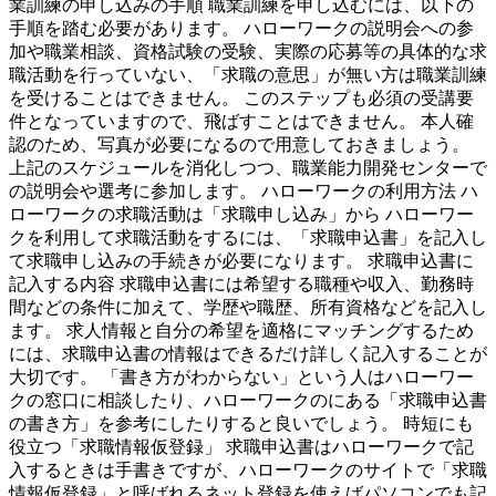
業訓練の申し込みの手順 職業訓練を申し込むには、以下の
手順を踏む必要があります。 ハローワークの説明会への参
加や職業相談、資格試験の受験、実際の応募等の具体的な求
職活動を行っていない、「求職の意思」が無い方は職業訓練
を受けることはできません。 このステップも必須の受講要
件となっていますので、飛ばすことはできません。 本人確
認のため、写真が必要になるので用意しておきましょう。
上記のスケジュールを消化しつつ、職業能力開発センターで
の説明会や選考に参加します。 ハローワークの利用方法 ハ
ローワークの求職活動は「求職申し込み」から ハローワー
クを利用して求職活動をするには、「求職申込書」を記入し
て求職申し込みの手続きが必要になります。 求職申込書に
記入する内容 求職申込書には希望する職種や収入、勤務時
間などの条件に加えて、学歴や職歴、所有資格などを記入し
ます。 求人情報と自分の希望を適格にマッチングするため
には、求職申込書の情報はできるだけ詳しく記入することが
大切です。 「書き方がわからない」という人はハローワー
クの窓口に相談したり、ハローワークのにある「求職申込書
の書き方」を参考にしたりすると良いでしょう。 時短にも
役立つ「求職情報仮登録」 求職申込書はハローワークで記
入するときは手書きですが、ハローワークのサイトで「求職
情報仮登録」と呼ばれるネット登録を使えばパソコンでも記