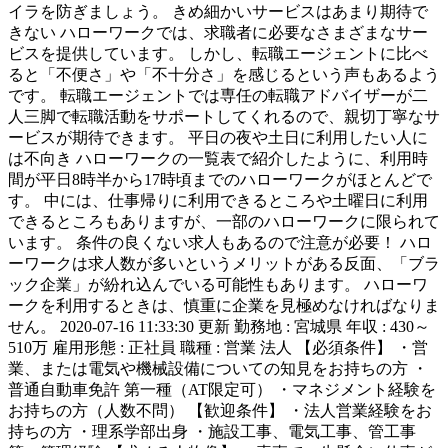
イラを防ぎましょう。 きめ細かいサービスはあまり期待で
きない ハローワークでは、求職者に必要なさまざまなサー
ビスを提供しています。 しかし、転職エージェントに比べ
ると「不便さ」や「不十分さ」を感じるという声もあるよう
です。 転職エージェントでは専任の転職アドバイザーが二
人三脚で転職活動をサポートしてくれるので、親切丁寧なサ
ービスが期待できます。 平日の夜や土日に利用したい人に
は不向き ハローワークの一覧表で紹介したように、利用時
間が平日8時半から17時頃までのハローワークがほとんどで
す。 中には、仕事帰りに利用できるところや土曜日に利用
できるところもありますが、一部のハローワークに限られて
います。 条件の良くない求人もあるので注意が必要！ ハロ
ーワークは求人数が多いというメリットがある反面、「ブラ
ック企業」が紛れ込んでいる可能性もあります。 ハローワ
ークを利用するときは、慎重に企業を見極めなければなりま
せん。 2020-07-16 11:33:30 更新 勤務地 : 宮城県 年収 : 430～
510万 雇用形態 : 正社員 職種 : 営業 法人 【必須条件】 ・営
業、または電気や機械設備についての知見をお持ちの方 ・
普通自動車免許 第一種（AT限定可） ・マネジメント経験を
お持ちの方（人数不問） 【歓迎条件】 ・法人営業経験をお
持ちの方 ・理系学部出身 ・施設工事、電気工事、管工事