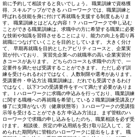
前に予約して相談すると良いでしょう。 職業訓練で資格獲
得、スキルアップができる ハローワークでは、職業訓練と
呼ばれる技能を身に付けて再就職を支援する制度もありま
す。 職業訓練とはどんな内容！？ ハローワークで申し込む
ことができる職業訓練は、求職中の方に希望する職業に必要
な技術や知識を習得させることにより、能力の向上を図り再
就職につなげていくことを目的としています。 大きく分け
て、 早期再就職を目的としたアビリティコースと、企業実
習が付いており、 実習先企業への就職率の高い企業実習付
きコースがあります。 どちらのコースも求職中の方で、一
定要件を満たせば受講することができます。 ただし必ず訓
練を受けられるわけではなく、人数制限や選考があります。
受講要件・申込方法 職業訓練は、だれでも受講できるわけ
ではなく、以下3つの受講要件をすべて満たす必要がありま
す。 1 ハローワークに求職の申込みを行っており、職業訓練
に関する職種への再就職を希望している 2 職業訓練受講及び
修了に支障がない方（健康状態等） 3 ハローワークの受講指
示等を受けることができる方 申込み方法は、まず管轄のハ
ローワークで求職の申し込みをしたのち、職業相談を必ず受
けます。 相談後、所定の申込用紙を受け取り記入して、定
められた期間内に管轄のハローワークに提出をします。 職