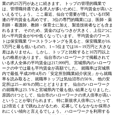
業の約25万円があとに続きます。 トップの管理的職業で
は、管理職待遇である求人が多いために、平均賃金が高いと
いえるでしょう。 ここ最近、仙台で需要が増しているIT関
連の平均賃金も高めです。 3位の専門的職業には、医師・薬
剤師・看護師、教師・保育士に加え、製造技術者なども含ま
れるます。 そのため、賃金のばらつきが大きく、上位2つに
比べ平均賃金がやや低くなっています。 平均賃金のワース
トは保安職業 ワーストランキングを見ると、保安職業が16.
5万円と最も低いものの、1～5位までは16～19万円と大きな
差はありません。 しかし、トップと比較すると10万円以上
もの格差があります。 仙台市のハローワークで掲載されて
いる求人全体の平均賃金は217,999円。 宮城県内のハローワ
ークの中では最も平均賃金が高額でした。 就職率は宮城県
内で最低 平成29年4月の「安定所別職業紹介状況」から就職
率を読み取ると、就職率トップは気仙沼市の50％。 他の安
定所は25～40％の間にとどまります。 仙台のハローワーク
の就職率は23. 5％と宮城県内で最も低い結果となりました。
原因の1つとして、仙台市のハローワークの求人倍率が高い
ということが挙げられます。 特に新規求人倍率にいたって
は2倍近くまで跳ね上がるため、応募してもなかなか採用さ
れにくい傾向と言えるでしょう。 ハローワークを利用する