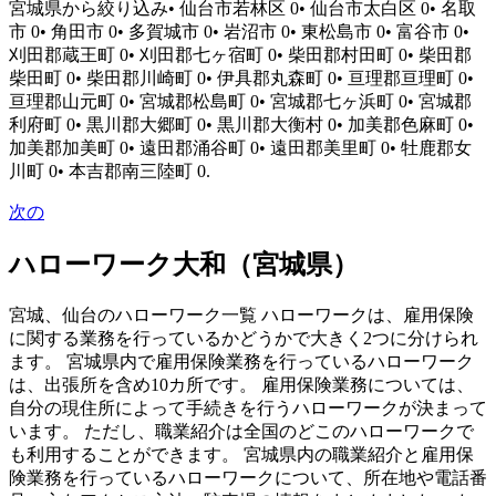
宮城県から絞り込み• 仙台市若林区 0• 仙台市太白区 0• 名取
市 0• 角田市 0• 多賀城市 0• 岩沼市 0• 東松島市 0• 富谷市 0•
刈田郡蔵王町 0• 刈田郡七ヶ宿町 0• 柴田郡村田町 0• 柴田郡
柴田町 0• 柴田郡川崎町 0• 伊具郡丸森町 0• 亘理郡亘理町 0•
亘理郡山元町 0• 宮城郡松島町 0• 宮城郡七ヶ浜町 0• 宮城郡
利府町 0• 黒川郡大郷町 0• 黒川郡大衡村 0• 加美郡色麻町 0•
加美郡加美町 0• 遠田郡涌谷町 0• 遠田郡美里町 0• 牡鹿郡女
川町 0• 本吉郡南三陸町 0.
次の
ハローワーク大和（宮城県）
宮城、仙台のハローワーク一覧 ハローワークは、雇用保険
に関する業務を行っているかどうかで大きく2つに分けられ
ます。 宮城県内で雇用保険業務を行っているハローワーク
は、出張所を含め10カ所です。 雇用保険業務については、
自分の現住所によって手続きを行うハローワークが決まって
います。 ただし、職業紹介は全国のどこのハローワークで
も利用することができます。 宮城県内の職業紹介と雇用保
険業務を行っているハローワークについて、所在地や電話番