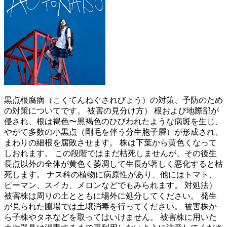
黒点根腐病（こくてんねぐされびょう）の対策、予防のため
の対策についてです。 被害の見分け方） 根および地際部が
侵され、根は褐色〜黒褐色のひびわれたような病斑を生じ、
やがて多数の小黒点（剛毛を伴う分生胞子層）が形成され、
まわりの細根を腐敗させます。 株は下葉から黄色くなって
しおれます。 この段階ではまだ枯死しませんが、その後生
長点以外の全体が黄色く萎凋して生長が著しく悪化すると枯
死します。 ナス科の植物に病原性があり、他にはトマト、
ピーマン、スイカ、メロンなどでもみられます。 対処法）
被害株は周りの土とともに場外に処分してください。 発生
が見られた圃場では土壌消毒を行ってください。 被害株か
ら子株やタネなどを取ってはいけません。 被害株に用いた