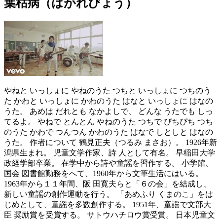
葉枯病（はがれびょう）
やねと いっしょに やねのうた つちと いっしょに つちのう
た かわと いっしょに かわのうた はなと いっしょに はなの
うた。 あめは だれとも なかよしで、 どんな うたでも しっ
てるよ。 やねで とんとん やねのうた つちで ぴちぴち つち
のうた かわで つんつん かわのうた はなで しとしと はなの
うた。 作者について 鶴見正夫（つるみ まさお）。 1926年新
潟県生まれ。 児童文学作家、詩 人として有名。 早稲田大学
政経学部卒業。 在学中から詩や童謡を習作する。 小学館、
国会 図書館勤務をへて、1960年から文筆生活にはいる。
1963年から１１年間、阪 田寛夫らと「６の会」を結成し、
新しい童謡の創作運動を行う。 「あめふり くまのこ」をは
じめとして、童謡を多数創作する。 1951年、童謡で文部大
臣 奨励賞を受賞する。 サトウハチロウ賞受賞。 日本児童文