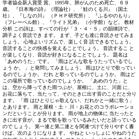
学者協会新人賞受 賞。 1995年、肺がんのため死亡、６９
歳。 『日本海の詩』（理論社）、「鮭のくる川』（国土
社）、『しなの川』 （ＰＨＰ研究所）、『ふるやのもり』
（フレーベル館）、『ライト兄弟』 （小学館）など。 教材
分析 この詩は、すべての行が「３・４・５」の韻律詩で、
調子よく音読でき ます。 まず、子ども達に音読させてみま
しょう。 心地よいリズムで、楽しく音 読できるでしょう。
音読することの快感を覚えることでしょう。 音読するこ と
が楽しくなり、音読が好きになることでしょう。 題名は
「あめのうた」です。 「雨はどんな歌をうたっているでし
ょう か。 」と発問してみましょう。 雨はひとりで歌ってい
るのでしょうか。 だれ と歌っているのでしょうか。 雨はど
この場所で歌っているのでしょうか。 「あめのうた」と
は、空から降ってきた雨つぶが、屋根に、土に、川面 に、
お花に落ちて、当たって、そのときに出す音のことだと分り
ます。 「雨 はひとりじゃ歌えない、だれかと一緒に歌う」
とあります。 雨と屋根・土・ 川・お花とのコラボレーショ
ンだということが分ります。 雨が地上の物体に 当たったと
きに出す音が、まるで歌を歌っているみたいだと語っている
ので しょう。 第一連と第二連とを関連づけて分りやすく書
けば、次のようになりま す。 やねと いっしょに やねのうた