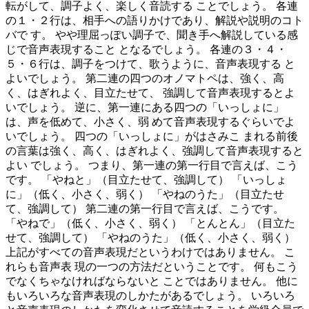
転がして、調子よく、楽しく音読する ことでしょう。 各連
の１・２行は、相手への語りかけであり、解説や説明のコト
バで す。 やや理屈っぽい調子で、聞き手へ解説している感
じで音声表現すること となるでしょう。 各連の３・４・
５・６行は、調子をつけて、歌うように、音声表現する と
よいでしょう。 第二連の四つのオノマトペは、強く、高
く、はぎれよく、目立たせて、 強調して音声表現するとよ
いでしょう。 逆に、第一連にある四つの「いっしょに」
は、声を低めて、小さく、弱 めて音声表現するぐらいでよ
いでしょう。 四つの「いっしょに」がはさみこ まれる前後
の言葉は強く、高く、はぎれよく、強調して音声表現すると
よい でしょう。 つまり、第一連の第一行目で言えば、こう
です。 「やねと」（目立たせて、強調して） 「いっしょ
に」（低く、小さく、弱く） 「やねのうた」（目立たせ
て、強調して） 第二連の第一行目で言えば、こうです。
「やねで」（低く、小さく、弱く） 「とんとん」（目立た
せて、強調して） 「やねのうた」（低く、小さく、弱く）
上記がすべての音声表現だというわけではありません。 こ
れらも音声表 現の一つの方法だということです。 何もこう
でなくちゃなければならないと ことではありません。 他に
もいろいろな音声表現のしかたがあるでしょう。 いろいろ