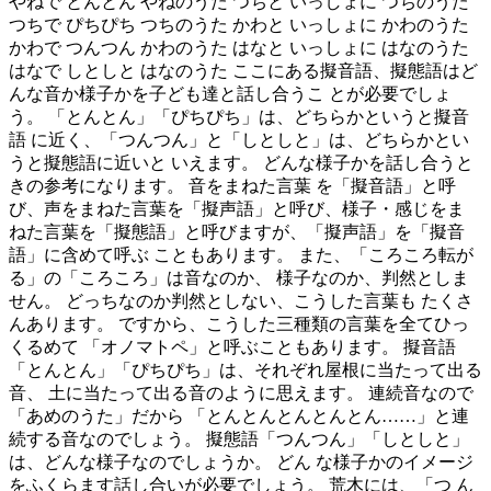
やねで とんとん やねのうた つちと いっしょに つちのうた
つちで ぴちぴち つちのうた かわと いっしょに かわのうた
かわで つんつん かわのうた はなと いっしょに はなのうた
はなで しとしと はなのうた ここにある擬音語、擬態語はど
んな音か様子かを子ども達と話し合うこ とが必要でしょ
う。 「とんとん」「ぴちぴち」は、どちらかというと擬音
語 に近く、「つんつん」と「しとしと」は、どちらかとい
うと擬態語に近いと いえます。 どんな様子かを話し合うと
きの参考になります。 音をまねた言葉 を「擬音語」と呼
び、声をまねた言葉を「擬声語」と呼び、様子・感じをま
ねた言葉を「擬態語」と呼びますが、「擬声語」を「擬音
語」に含めて呼ぶ こともあります。 また、「ころころ転が
る」の「ころころ」は音なのか、 様子なのか、判然としま
せん。 どっちなのか判然としない、こうした言葉も たくさ
んあります。 ですから、こうした三種類の言葉を全てひっ
くるめて 「オノマトペ」と呼ぶこともあります。 擬音語
「とんとん」「ぴちぴち」は、それぞれ屋根に当たって出る
音、 土に当たって出る音のように思えます。 連続音なので
「あめのうた」だから 「とんとんとんとんとん……」と連
続する音なのでしょう。 擬態語「つんつん」「しとしと」
は、どんな様子なのでしょうか。 どん な様子かのイメージ
をふくらます話し合いが必要でしょう。 荒木には、「つ ん