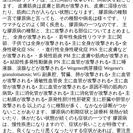
ます。 皮膚筋炎は皮膚と筋肉が攻撃され、皮膚に湿疹が出
たり、筋肉に力が入らない状態になります。 膠原病の種類
一言で膠原病と言っても、その種類や病名は様々です。 リ
ウマチなどのよく聞く疾患も、膠原病の一つなのです。 主
な膠原病の種類と、主に攻撃される部位についてまとめまし
た。 全身が攻撃される• ・若年性免疫性リウマチ 主に関
節、子供では全身が攻撃される• 主に全身が攻撃される• 全
身性硬化症 SSc ・・進行性全身性硬化症 PSS 主に皮膚など
が攻撃される• ・多発性筋炎 PM 主に皮膚や筋肉が攻撃され
る• 結節性多発性動脈炎 PN 主に血管が攻撃される• 主に唾
液腺、涙腺などが攻撃される• Wegener肉芽腫症 Wegener's
granulomatosis; WG 副鼻腔、腎臓、肺が攻撃される• 主に血管
が攻撃される• 過敏性血管炎 主に血管が攻撃される• 主に血
管が攻撃される• 主に血管が攻撃される• 原因不明の筋肉の
病気• 主に消化管が攻撃される• 主に消化管が攻撃される• 主
に粘膜が攻撃される• 原発性胆汁性肝硬変 主に肝臓や胆管が
攻撃される 以上のように種類が多く、なかなか診断がつか
ないことがあります。 膠原病の初期症状と診療科 発熱が続
いたり、体がだるい状態が続くのも症状の一つです 膠原病
は、慢性疾患になりますので、症状が長いことが特徴です。
また、良くなったり悪くなったりする症状があれば、要注意