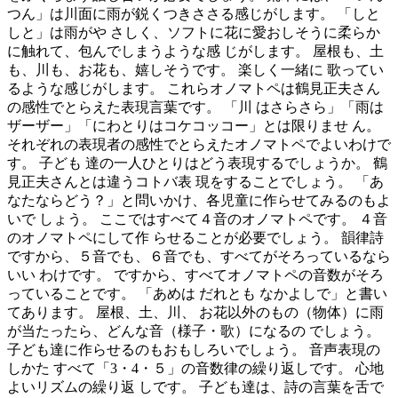
つん」は川面に雨が鋭くつきささる感じがします。 「しと
しと」は雨がや さしく、ソフトに花に愛おしそうに柔らか
に触れて、包んでしまうような感 じがします。 屋根も、土
も、川も、お花も、嬉しそうです。 楽しく一緒に 歌ってい
るような感じがします。 これらオノマトペは鶴見正夫さん
の感性でとらえた表現言葉です。 「川 はさらさら」「雨は
ザーザー」「にわとりはコケコッコー」とは限りませ ん。
それぞれの表現者の感性でとらえたオノマトペでよいわけで
す。 子ども 達の一人ひとりはどう表現するでしょうか。 鶴
見正夫さんとは違うコトバ表 現をすることでしょう。 「あ
なたならどう？」と問いかけ、各児童に作らせてみるのもよ
いで しょう。 ここではすべて４音のオノマトペです。 ４音
のオノマトペにして作 らせることが必要でしょう。 韻律詩
ですから、５音でも、６音でも、すべてがそろっているなら
いい わけです。 ですから、すべてオノマトペの音数がそろ
っていることです。 「あめは だれとも なかよしで」と書い
てあります。 屋根、土、川、 お花以外のもの（物体）に雨
が当たったら、どんな音（様子・歌）になるの でしょう。
子ども達に作らせるのもおもしろいでしょう。 音声表現の
しかた すべて「3・4・５」の音数律の繰り返しです。 心地
よいリズムの繰り返 しです。 子ども達は、詩の言葉を舌で