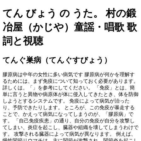
てん びょう の うた。 村の鍛
冶屋（かじや）童謡・唱歌 歌
詞と視聴
てんぐ巣病（てんぐすびょう）
膠原病は中年の女性に多い病気です 膠原病が何かを理解す
るためには、まず免疫について知っておく必要があります。
詳しくは、「」を参考にしてください。 「免疫」とは、簡
単に言うと異物や病原体が体に侵入してきたとき、体を防御
しようとするシステムです。 免疫によって病気が治った
り、予防できたりします。 ところが、この免疫が暴走する
ことで、かえって病気になってしまうのが、「膠原病」で
す。 「自己免疫疾患」の通り、自分の免疫が自分を攻撃し
てしまい、炎症を起こし、臓器や組織を壊してしまうわけで
す。 攻撃される臓器によって病気が異なります。 例えば、
慢性関節リウマチは、主に関節が攻撃され、関節炎を起こし