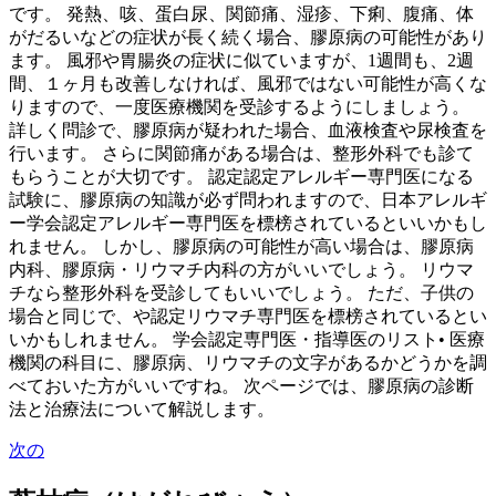
です。 発熱、咳、蛋白尿、関節痛、湿疹、下痢、腹痛、体
がだるいなどの症状が長く続く場合、膠原病の可能性があり
ます。 風邪や胃腸炎の症状に似ていますが、1週間も、2週
間、１ヶ月も改善しなければ、風邪ではない可能性が高くな
りますので、一度医療機関を受診するようにしましょう。
詳しく問診で、膠原病が疑われた場合、血液検査や尿検査を
行います。 さらに関節痛がある場合は、整形外科でも診て
もらうことが大切です。 認定認定アレルギー専門医になる
試験に、膠原病の知識が必ず問われますので、日本アレルギ
ー学会認定アレルギー専門医を標榜されているといいかもし
れません。 しかし、膠原病の可能性が高い場合は、膠原病
内科、膠原病・リウマチ内科の方がいいでしょう。 リウマ
チなら整形外科を受診してもいいでしょう。 ただ、子供の
場合と同じで、や認定リウマチ専門医を標榜されているとい
いかもしれません。 学会認定専門医・指導医のリスト• 医療
機関の科目に、膠原病、リウマチの文字があるかどうかを調
べておいた方がいいですね。 次ページでは、膠原病の診断
法と治療法について解説します。
次の