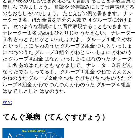
と音声表現のしかたを変化させて音読することを学級全員で
楽しん でみましょう。 群読や 分担読みにして音声表現する
のもおもしろいでしょう。 たとえばの例で書きます。 ナレ
ーター３名、ほか全員を等分の人数で ４グループに分けま
す。 次のような群読にして音声表現することもできま す。
ナレーター１名 あめは ひとりじゃ うたえない、 ナレーター
３名 きっと だれかと いっしょだよ、 グループ１組全 やね
と いっしょに やねのうた グループ２組全 つちと いっしょ
に つちのうた グループ３組全 かわと いっしょに かわのう
た グループ４組全 はなと いっしょに はなのうた ナレータ
ー１名 あめは だれとも なかよしで、 ナレーター３名 どん
な うたでも しってるよ、 グループ１組全 やねで とんとん
やねのうた グループ２組全 つちで ぴちぴち つちのうた グ
ループ３組全 かわで つんつん かわのうた グループ４組全
はなで しとしと はなのうた.
次の
てんぐ巣病（てんぐすびょう）