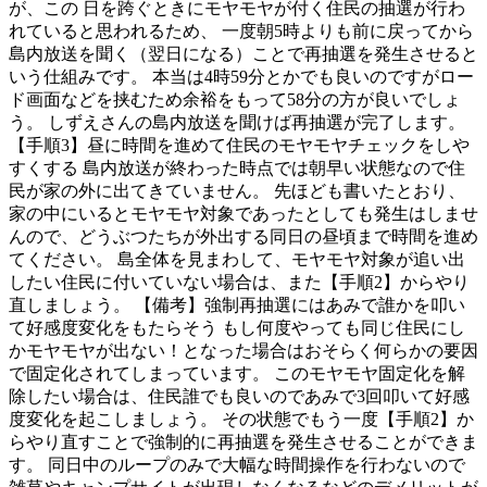
が、この 日を跨ぐときにモヤモヤが付く住民の抽選が行わ
れていると思われるため、 一度朝5時よりも前に戻ってから
島内放送を聞く（翌日になる）ことで再抽選を発生させると
いう仕組みです。 本当は4時59分とかでも良いのですがロー
ド画面などを挟むため余裕をもって58分の方が良いでしょ
う。 しずえさんの島内放送を聞けば再抽選が完了します。
【手順3】昼に時間を進めて住民のモヤモヤチェックをしや
すくする 島内放送が終わった時点では朝早い状態なので住
民が家の外に出てきていません。 先ほども書いたとおり、
家の中にいるとモヤモヤ対象であったとしても発生はしませ
んので、どうぶつたちが外出する同日の昼頃まで時間を進め
てください。 島全体を見まわして、モヤモヤ対象が追い出
したい住民に付いていない場合は、また【手順2】からやり
直しましょう。 【備考】強制再抽選にはあみで誰かを叩い
て好感度変化をもたらそう もし何度やっても同じ住民にし
かモヤモヤが出ない！となった場合はおそらく何らかの要因
で固定化されてしまっています。 このモヤモヤ固定化を解
除したい場合は、住民誰でも良いのであみで3回叩いて好感
度変化を起こしましょう。 その状態でもう一度【手順2】か
らやり直すことで強制的に再抽選を発生させることができま
す。 同日中のループのみで大幅な時間操作を行わないので