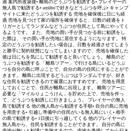
過 案内所改築後• 離島のどうぶつを勧誘する• プレイヤーの
無人島で勧誘する• amiiboで好きなどうぶつを呼ぶ• キャンプ
サイトに来たどうぶつを勧誘する 売地を確保後に日にち経
過 売地を見つけて家の場所を確保すると、日数の経過をト
リガーとしてランダムなどうぶつが住民として島にやってく
るようです。 また、売地の買い手が見つかる前に勧誘をし
た際は、 その買い手が売地に居住するようになります。 特
定のどうぶつを勧誘したい場合は、日数を経過させてしまう
と勝手に契約状態になってしまいますので、売地を確保した
後は日にちを気にして勧誘すると良いでしょう。 離島のど
うぶつを勧誘する 「離島ツアー」で行ける島にいるどうぶ
つを自分の島に呼ぶことで、自分の島の住民にすることがで
きます。 離島に出現するどうぶつはランダムですが、好き
な住民を勧誘できるので厳選におすすめです。 売地を用意
しておくことで、住民が離島に出現します。 離島ツアーに
必要な「マイルりょこうけん」を貯めた上で、売地を作っ
て、どうぶつを勧誘しに行きましょう。 プレイヤーの無人
島で勧誘する 他の無人島から勧誘する手順• 自分の島に売地
を用意する• 引越し準備中の住民がいる無人島にいく• 相手
の島で勧誘する• 1日後に引っ越してくる 他のプレイヤーの
無人島から、住民を勧誘することができます。 自分の島に
売地が無いと勧誘に失敗するので、売地を準備してから行き