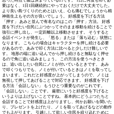
思った時点で腹は決まっているのです。 1日に何度も叩く必
要はなく、1日1回継続的にやっておくだけで大丈夫でした。
より良い島づくりのためとはいえ、心も痛むでしょうから精
神衛生上もその方が良いでしょう。 好感度を下げる方法
「押す」 あみと並んで有名なのはこの「押す」方法。 好感
度を下げたい住民にぶつかってそのまま移動を続けることで
強引に押し出し、一定距離以上移動させます。 そうすると
会話イベントが発生し、「怒る」または「落ち込む」状態に
なります。 こちらの場合はキャラクターを押し続ける必要
があるので、あみで叩く方法に比べると少しだけ難しいで
す。 地形の端に追い込んでから押し続けると無駄なく押せ
るので角に追い込みましょう。 この方法を使うべきとき
は、追い出したい住民にノミが付いているときです。 あみ
で叩くつもりでも、ノミが付いているときはノミを取ってし
まいます。 これだと好感度が上がってしまうので、ノミは
無視して押してあげることで対応できます。 好感度を下げ
る方法「会話しない」 もうひとつ重要なのがこれです。
「会話しない」ことです。 厳密にいうと好感度を下げると
いうよりは上げないことですね。 基本的にどうぶつたちと
会話することで好感度は上がりますし、何かお願いを聞いた
り、プレゼントを上げたり、ノミを取ってあげるなどの動作
でも上がります。 引越しして欲しい住民を絞り込むために