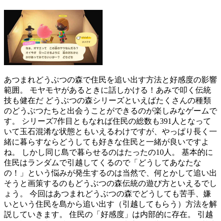
あつまれどうぶつの森で住民を追い出す方法と好感度の影響
範囲。 モヤモヤがあるときに話しかける！あみで叩く伝統
技も健在だ どうぶつの森シリーズといえばたくさんの種類
のどうぶつたちと出会うことができるのが楽しみなゲームで
す。 シリーズ7作目ともなれば住民の総数も391人となって
いて玉石混淆な状態ともいえるわけですが、やっぱり長く一
緒に暮らすならどうしても好きな住民と一緒が良いですよ
ね。 しかし同じ島で暮らせるのはたったの10人。 基本的に
住民はランダムで引越してくるので「どうしてあなたな
の！」という悩みが発生するのは当然で、何とかして追い出
そうと画策するのもどうぶつの森伝統の遊び方といえるでし
ょう。 今回はあつまれどうぶつの森でどうしても苦手、嫌
いという住民を島から追い出す（引越してもらう）方法を解
説していきます。 住民の「好感度」は内部的に存在。 引越