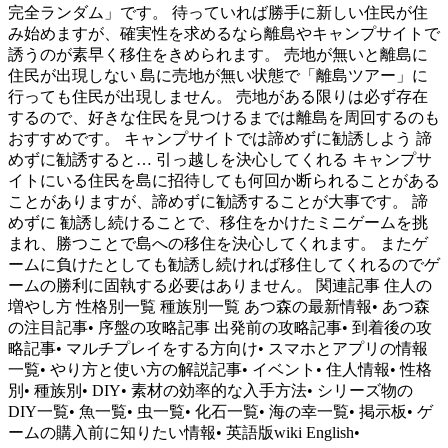
完全ランダム」です。 待っていれば勝手に新しい住民が住
み始めますが、確実性を求めるなら離島やキャンプサイトで
誘うのが素早く移住をきめられます。 売地が無いと離島に
住民が出現しない 島に売地が無い状態で「離島ツアー」に
行っても住民が出現しません。 売地がある限りは必ず存在
するので、好きな住民を見つけるまでは離島を周回するのも
おすすめです。 キャンプサイトでは諦めずに勧誘しよう 諦
めずに勧誘すると… 引っ越しを決心してくれる キャンプサ
イトにいる住民を島に招待しても何回か断られることがある
ことがありますが、諦めずに勧誘することが大事です。 諦
めずに 勧誘し続けることで、移住をかけたミニゲームを挑
まれ、勝つことで島への移住を決心してくれます。 またゲ
ームに負けたとしても勧誘し続ければ移住してくれるのでゲ
ームの勝利に固執する必要はありません。 関連記事 住人の
増やし方 性格別一覧 種族別一覧 あつ森の最新情報• あつ森
の注目記事• 序盤の攻略記事 出発前の攻略記事• 到着後の攻
略記事• マルチプレイをする方向け• スマホとアプリの情報
一覧• やり方と使い方の解説記事• イベント• 住人情報• 性格
別• 種族別• DIY• 素材の効率的な入手方法• シリーズ物の
DIY一覧• 魚一覧• 虫一覧• 化石一覧• 海の幸一覧• 掲示板• ゲ
ームの購入前に知りたい情報• 英語版wiki English•