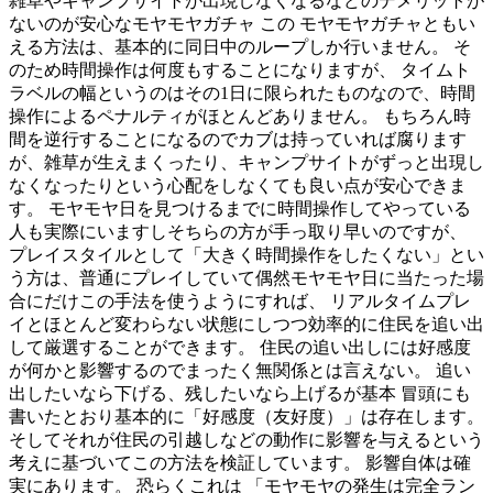
雑草やキャンプサイトが出現しなくなるなどのデメリットが
ないのが安心なモヤモヤガチャ この モヤモヤガチャともい
える方法は、基本的に同日中のループしか行いません。 そ
のため時間操作は何度もすることになりますが、 タイムト
ラベルの幅というのはその1日に限られたものなので、時間
操作によるペナルティがほとんどありません。 もちろん時
間を逆行することになるのでカブは持っていれば腐ります
が、雑草が生えまくったり、キャンプサイトがずっと出現し
なくなったりという心配をしなくても良い点が安心できま
す。 モヤモヤ日を見つけるまでに時間操作してやっている
人も実際にいますしそちらの方が手っ取り早いのですが、
プレイスタイルとして「大きく時間操作をしたくない」とい
う方は、普通にプレイしていて偶然モヤモヤ日に当たった場
合にだけこの手法を使うようにすれば、 リアルタイムプレ
イとほとんど変わらない状態にしつつ効率的に住民を追い出
して厳選することができます。 住民の追い出しには好感度
が何かと影響するのでまったく無関係とは言えない。 追い
出したいなら下げる、残したいなら上げるが基本 冒頭にも
書いたとおり基本的に「好感度（友好度）」は存在します。
そしてそれが住民の引越しなどの動作に影響を与えるという
考えに基づいてこの方法を検証しています。 影響自体は確
実にあります。 恐らくこれは 「モヤモヤの発生は完全ラン