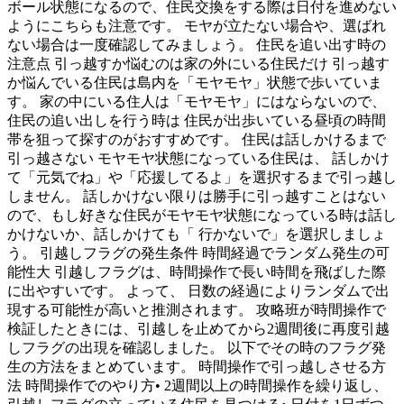
ボール状態になるので、住民交換をする際は日付を進めない
ようにこちらも注意です。 モヤが立たない場合や、選ばれ
ない場合は一度確認してみましょう。 住民を追い出す時の
注意点 引っ越すか悩むのは家の外にいる住民だけ 引っ越す
か悩んでいる住民は島内を「モヤモヤ」状態で歩いていま
す。 家の中にいる住人は「モヤモヤ」にはならないので、
住民の追い出しを行う時は 住民が出歩いている昼頃の時間
帯を狙って探すのがおすすめです。 住民は話しかけるまで
引っ越さない モヤモヤ状態になっている住民は、 話しかけ
て「元気でね」や「応援してるよ」を選択するまで引っ越し
しません。 話しかけない限りは勝手に引っ越すことはない
ので、もし好きな住民がモヤモヤ状態になっている時は話し
かけないか、話しかけても「 行かないで」を選択しましょ
う。 引越しフラグの発生条件 時間経過でランダム発生の可
能性大 引越しフラグは、時間操作で長い時間を飛ばした際
に出やすいです。 よって、 日数の経過によりランダムで出
現する可能性が高いと推測されます。 攻略班が時間操作で
検証したときには、引越しを止めてから2週間後に再度引越
しフラグの出現を確認しました。 以下でその時のフラグ発
生の方法をまとめています。 時間操作で引っ越しさせる方
法 時間操作でのやり方• 2週間以上の時間操作を繰り返し、