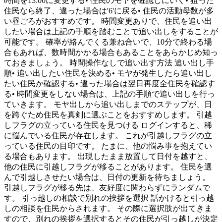
時間を13:00に変更する• 住民のモヤを確認しにいく• 狙った
住民なら終了、違った場合は'6'に戻る• 住民の活動母数が多
い昼ごろがおすすめです。 時間変更ありで、住民を追い出
したい場合は上記の手順を踏むことで追い出しをすることが
可能です。 確率が絡んでくる兼ね合いで、10分で終わる場
合もあれば、数時間かかる場合もあることをあらかじめ知っ
ておきましょう。 時間操作なしで追い出す方法 追い出し手
順• 追い出したい住民を決める• モヤが発生したら追い出し
たい住民か確認する• 違った場合は翌日再度全住民を確認す
る• 時間変更をしない場合は、上記の手順で追い出しを行っ
ていきます。 モヤ出しから追い出しまでのステップが、日
を跨ぐため住民を真剣に選ぶことをおすすめします。 引越
しフラグの立っている住民を見つける ログインすると、稀
に悩んでいる住民が存在します。 これが引越しフラグの立
っている住民の目印です。 たまに、他の悩み事を抱えてい
る場合もあります。 出現したまま放置して日付を越すと、
他の住民に引越しフラグが移ることがあります。 住民を選
んで引越しさせたい場合は、日付の更新を待ちましょう。
引越しフラグが移る先は、友好度に関わらずにランダムで
す。 引っ越しの相談で別れの挨拶を選択 話かけると引っ越
しの相談を住民からされます。 その際に選択肢が出てきま
すので、別れの挨拶を選択するとその住民が引っ越しが決定