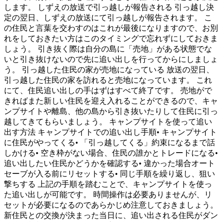
します。 しずえの放送で引っ越しが報告される 引っ越し決
定の翌日、しずえの放送にて引っ越しが報告されます。 こ
の住民と言葉を交わすのはこれが最後になりますので、お別
れをしておきたい方はこのタイミングで忘れずにしておきま
しょう。 引き抜く際は自分の島に「売地」がある状態でな
いと引き抜けないので先に追い出しを行ってからにしましょ
う。 引っ越した住民の家が売地になっている 放送の翌日、
引っ越した住民の家を訪れると売地になっています。 これ
にて、住民追い出しの手はずはすべて終了です。 売地がで
きればまた新しい住民を迎え入れることができるので、キャ
ンプサイトや離島、他の島から引き抜いたりして住民に引っ
越してきてもらいましょう。 キャンプサイトを使って追い
出す方法 キャンプサイトでの追い出し手順• キャンプサイト
に住民がやってくる• 「引っ越してくる」約束になるまで話
しかける• 空き枠がない場合、住民の誰かとトレードになる•
追い出したい住民かどうかを確認する• 違かった場合オート
セーブが入る前にリセットする• 同じ手順を繰り返し、狙い
撃ちする 上記の手順を踏むことで、キャンプサイトを使っ
た追い出しが可能です。 時間操作は必要ありませんが、リ
セットが必要になるのであらかじめ注意しておきましょう。
新住民との交換が決まった当日に、追い出される住民がダン