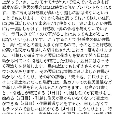
上がっていき、この モヤモヤがついて悩んでいるときも好
感度が高い住民の場合はほぼ確実に何かプレゼントをくれま
す。 逆に言えば好感度が高いと引越しの話は出ないという
ことでもあります。 ですから私は 残っておいて欲しい住民
には毎日話しかけて出来るだけ仲良くし、追い出したい住民
には一切話しかけず、好感度上昇の余地を与えないでいま
す。 毎日あみで叩くので下がることはあっても上がること
はないというわけです。 こうすることで 好感度の低い住民
と、高い住民との差を大きく保てるので、今のところ好感度
の高い住民から引越しを切り出されたことは一度もありませ
ん。 引越しが確定すると翌日に荷造りを始めて翌々日には
島から出ていく 引越しが確定した住民は、翌日にはさっそ
く荷造りを開始します。 島内放送でもしずえさんからアナ
ウンスがあります。 その翌日には実際に追い出した住民が
島からいなくなり、その家の跡地は「売土地」に戻ります。
そして売土地となった場所には、島ガチャでの住民厳選など
で新しい住民を迎え入れることができます。 順序だけ書く
と、• 引越しが確定する【1日目】• 引越し住民が荷造りをし
始める【2日目】• 引越し住民が島からいなくなって売土地
ができる【3日目】• 住民厳選などをするか、何もしなくて
もランダムで新しい住民がくる【4日目】 こうなります。 特