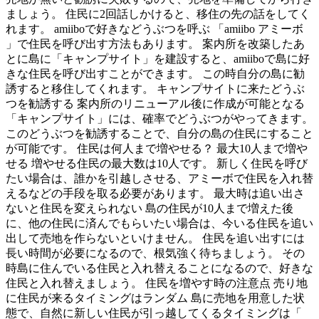
ましょう。 住民に2回話しかけると、移住の先の話をしてく
れます。 amiiboで好きなどうぶつを呼ぶ 「amiibo アミーボ
」で住民を呼び出す方法もあります。 案内所を改築したあ
とに島に「キャンプサイト」を建設すると、amiiboで島に好
きな住民を呼び出すことができます。 この時自分の島に勧
誘すると移住してくれます。 キャンプサイトに来たどうぶ
つを勧誘する 案内所のリニューアル後に作成が可能となる
「キャンプサイト」には、確率でどうぶつがやってきます。
このどうぶつを勧誘することで、自分の島の住民にすること
が可能です。 住民は何人まで増やせる？ 最大10人まで増や
せる 増やせる住民の最大数は10人です。 新しく住民を呼び
たい場合は、誰かを引越しさせる、アミーボで住民を入れ替
えるなどの手段を取る必要があります。 最大時は追い出さ
ないと住民を変えられない 島の住民が10人まで増えた後
に、他の住民に済んでもらいたい場合は、今いる住民を追い
出して売地を作らないといけません。 住民を追い出すには
長い時間が必要になるので、根気強く待ちましょう。 その
時島に住んでいる住民と入れ替えることになるので、好きな
住民と入れ替えましょう。 住民を増やす時の注意点 売り地
に住民が来るタイミングはランダム 島に売地を用意した状
態で、自然に新しい住民が引っ越してくるタイミングは「