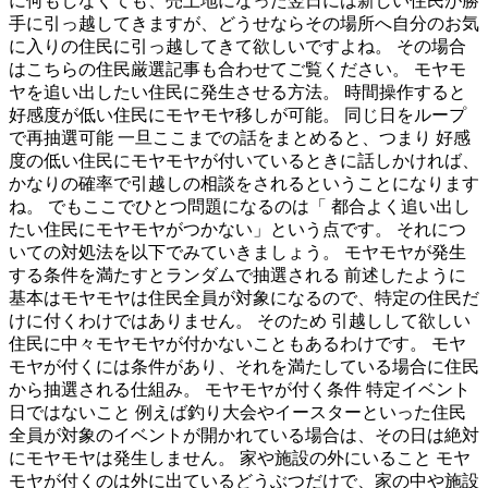
に何もしなくても、売土地になった翌日には新しい住民が勝
手に引っ越してきますが、どうせならその場所へ自分のお気
に入りの住民に引っ越してきて欲しいですよね。 その場合
はこちらの住民厳選記事も合わせてご覧ください。 モヤモ
ヤを追い出したい住民に発生させる方法。 時間操作すると
好感度が低い住民にモヤモヤ移しが可能。 同じ日をループ
で再抽選可能 一旦ここまでの話をまとめると、つまり 好感
度の低い住民にモヤモヤが付いているときに話しかければ、
かなりの確率で引越しの相談をされるということになります
ね。 でもここでひとつ問題になるのは「 都合よく追い出し
たい住民にモヤモヤがつかない」という点です。 それにつ
いての対処法を以下でみていきましょう。 モヤモヤが発生
する条件を満たすとランダムで抽選される 前述したように
基本はモヤモヤは住民全員が対象になるので、特定の住民だ
けに付くわけではありません。 そのため 引越しして欲しい
住民に中々モヤモヤが付かないこともあるわけです。 モヤ
モヤが付くには条件があり、それを満たしている場合に住民
から抽選される仕組み。 モヤモヤが付く条件 特定イベント
日ではないこと 例えば釣り大会やイースターといった住民
全員が対象のイベントが開かれている場合は、その日は絶対
にモヤモヤは発生しません。 家や施設の外にいること モヤ
モヤが付くのは外に出ているどうぶつだけで、家の中や施設