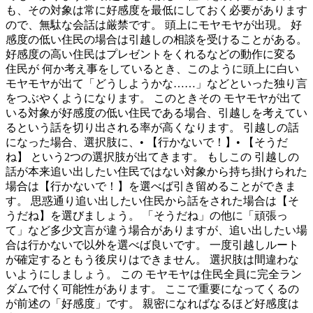
も、その対象は常に好感度を最低にしておく必要があります
ので、無駄な会話は厳禁です。 頭上にモヤモヤが出現。 好
感度の低い住民の場合は引越しの相談を受けることがある。
好感度の高い住民はプレゼントをくれるなどの動作に変る
住民が 何か考え事をしているとき、このように頭上に白い
モヤモヤが出て「どうしようかな……」などといった独り言
をつぶやくようになります。 このときその モヤモヤが出て
いる対象が好感度の低い住民である場合、引越しを考えてい
るという話を切り出される率が高くなります。 引越しの話
になった場合、選択肢に、• 【行かないで！】• 【そうだ
ね】 という2つの選択肢が出てきます。 もしこの 引越しの
話が本来追い出したい住民ではない対象から持ち掛けられた
場合は【行かないで！】を選べば引き留めることができま
す。 思惑通り追い出したい住民から話をされた場合は【そ
うだね】を選びましょう。 「そうだね」の他に「頑張っ
て」など多少文言が違う場合がありますが、追い出したい場
合は行かないで以外を選べば良いです。 一度引越しルート
が確定するともう後戻りはできません。 選択肢は間違わな
いようにしましょう。 この モヤモヤは住民全員に完全ラン
ダムで付く可能性があります。 ここで重要になってくるの
が前述の「好感度」です。 親密になればなるほど好感度は