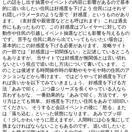
しの話をし出す抽選やイベントの内容に影響があるので基本
的に追い出したい住民は好感度を下げよう 住民にはそれぞ
れ隠しパラメータのような形で「好感度」というものがあり
ます。 （友好度や親密度などとも呼ばれます） これは過去
作にもあったもので、この 好感度はプレイヤーに対しての
動作や住民の引越しイベント抽選などにも影響を与えるもの
です。 苦手な 住民に島から出ていってもらいたい場合は、
基本的にこの好感度を下げる必要があります。 攻略サイト
の一部では「好感度は一切関係ない」と記述しているところ
もありますが、 当サイトでは好感度が無関係とは言い切れ
ないという視点で追い出し方法について書いています。 こ
のことは後述する時間操作時の挙動やモヤモヤ時の住民のア
クションなどから導けます。 ではどうやって好感度を下げ
れば良いかを以下でみていきましょう。 好感度を下げる方
法「あみで叩く」 ぶつ森シリーズを長くやっている人なら
言わずもがな、 一番効果的な「あみで叩く」方法です。 や
り方はとても簡単。 好感度を下げたい住民をあみで3回叩い
てください。 そうすると会話イベントの後に「怒る」また
は「落ち込む」といった状態になります。 あみでブッ叩
く！少しかわいそうに思えますが、人間時には心を鬼にして
挑まなければならないこともあるのです。 追い出したいと