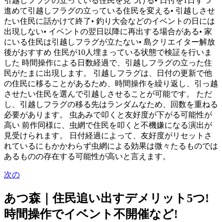
引越しフラグの立っている住民を見つける• 日付を1日ずつ
進めて引越しフラグの立っている住民を変える• 引越しさせ
たい住民に話かけて終了• 釣り大会などのイベントの日には
出現しない• イベントの翌日以降に再出する場合がある• 家
にいる住民は引越しフラグが立たない• 島クリエイター解放
後がおすすめ 住民が10人埋まっている状態で検証を行いま
した 時間操作による日数経過で、引越しフラグの立った住
民がたまに出現します。 引越しフラグは、日付の更新で他
の住民に移ることがあるため、時間操作を繰り返し、引っ越
させたい住民を選んで引越しさせることが可能です。 ただ
し、引越しフラグの移る先はランダムなため、回数を重ねる
必要があります。 虫あみで叩くと友好度が下がる可能性が
高い 前作同様に、虫網で住民を叩くと不機嫌になる演出が
見受けられます。 日付経過によって、友好度がリセットさ
れているにもかかわらず虫網による効果は微々たるものでは
あるものの存在する可能性が高いと言えます。
次の
あつ森｜住民追い出すデメリット5つ!
時間操作でイベント不開催など!