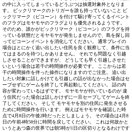
の中に入ってしまっているどうぶつは抽選対象外となりま
す。 ビックリマークのトリガーを誰も持っていないこと ビ
ックリマーク（ピコーン）を付けて駆け寄ってくるイベント
のフラグはモヤモヤのフラグよりも優先されるようです。
そのため、誰かがビックリマーク（ピコーン）のフラグを持
っている状態だとモヤモヤが発生しませんので、島を探し回
ってピコーンイベントを消化してください。 通常プレイの
場合はとにかく追い出したい住民を良く観察して、条件に当
てはまるのを待つしかありません。 それでも問題なく引越
しさせることができますが、 どうしても早く引越しさせた
いという場合は若干の時間操作が必要です。 ここからは若
干の時間操作を伴った操作になりますのでご注意。 追い出
したい対象に話しかけても引越しの話が出なかった場合はセ
ーブせずにゲームを終了して再起動してください。 話の内
容が変わっているはずです。 モヤモヤが付いているのが 違
う住民だった場合は話しかけずに一旦セーブしてゲームを終
了してください。 そして モヤモヤを別の住民に発生させる
ために時間操作を行います。 例えばモヤモヤを確認した時
点で4月8日の午後2時だったとしましょう。 その場合は4月8
日の午前4時58分に時間を戻してください。 これは何故かと
いうとあつ森の世界では朝5時が1日の区切りとなるわけです